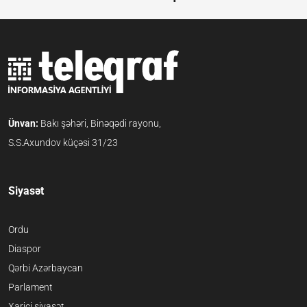
Ünvan:
Bakı şəhəri, Binəqədi rayonu,
S.S.Axundov küçəsi 31/23
Siyasət
Ordu
Diaspor
Qərbi Azərbaycan
Parlament
Xarici siyasət