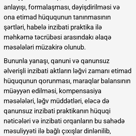
anlayışı, formalaşması, dəyişdirilməsi və
ona etimad hüququnun tanınmasının
şərtləri, habelə inzibati praktika ilə
məhkəmə təcrübəsi arasındakı əlaqə
məsələləri müzakirə olunub.
Bununla yanaşı, qanuni və qanunsuz
əlverişli inzibati aktların ləğvi zamanı etimad
hüququnun qorunması, maraqlar balansının
müəyyən edilməsi, kompensasiya
məsələləri, ləğv müddətləri, eləcə də
qanunsuz inzibati praktikanın hüquqi
nəticələri və inzibati orqanların bu sahədə
məsuliyyəti ilə bağlı çıxışlar dinlənilib,