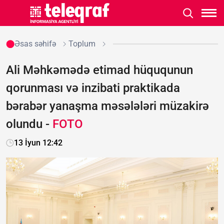
Əsas səhifə
Toplum
Ali Məhkəmədə etimad hüququnun
qorunması və inzibati praktikada
bərabər yanaşma məsələləri müzakirə
olundu -
FOTO
13 İyun 12:42