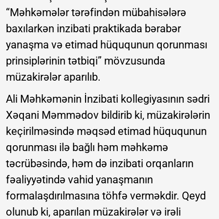
“Məhkəmələr tərəfindən mübahisələrə
baxılarkən inzibati praktikada bərabər
yanaşma və etimad hüququnun qorunması
prinsiplərinin tətbiqi” mövzusunda
müzakirələr aparılıb.
Ali Məhkəmənin İnzibati kollegiyasının sədri
Xəqani Məmmədov bildirib ki, müzakirələrin
keçirilməsində məqsəd etimad hüququnun
qorunması ilə bağlı həm məhkəmə
təcrübəsində, həm də inzibati orqanların
fəaliyyətində vahid yanaşmanın
formalaşdırılmasına töhfə verməkdir. Qeyd
olunub ki, aparılan müzakirələr və irəli