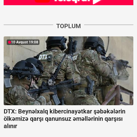
TOPLUM
10 Avqust 19:08
DTX: Beynəlxalq kibercinayətkar şəbəkələrin
ölkəmizə qarşı qanunsuz əməllərinin qarşısı
alınır