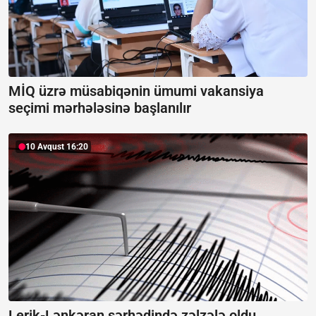
MİQ üzrə müsabiqənin ümumi vakansiya
seçimi mərhələsinə başlanılır
10 Avqust 16:20
Lerik-Lənkəran sərhədində zəlzələ oldu