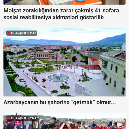
Məişət zorakılığından zərər çəkmiş 41 nəfərə
sosial reabilitasiya xidmətləri göstərilib
10 Avqust 13:37
Azərbaycanın bu şəhərinə “getmək” olmur...
10 Avqust 12:53