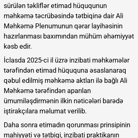
sürülən təkliflər etimad hüququnun
məhkəmə təcrübəsində tətbiqinə dair Ali
Məhkəmə Plenumunun qərar layihəsinin
hazırlanması baxımından mühüm əhəmiyyət
kəsb edir.
İclasda 2025-ci il üzrə inzibati məhkəmələr
tərəfindən etimad hüququna əsaslanaraq
qəbul edilmiş məhkəmə aktları ilə bağlı Ali
Məhkəmə tərəfindən aparılan
ümumiləşdirmənin ilkin nəticələri barədə
iştirakçılara məlumat verilib.
Daha sonra etimadın qorunması prinsipinin
mahiyyəti və tətbiqi, inzibati praktikanın