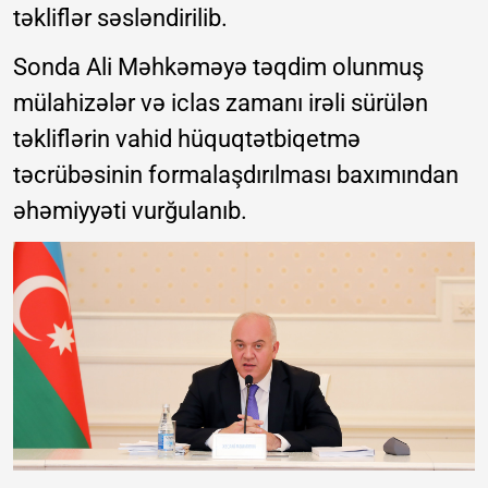
təkliflər səsləndirilib.
Sonda Ali Məhkəməyə təqdim olunmuş
mülahizələr və iclas zamanı irəli sürülən
təkliflərin vahid hüquqtətbiqetmə
təcrübəsinin formalaşdırılması baxımından
əhəmiyyəti vurğulanıb.