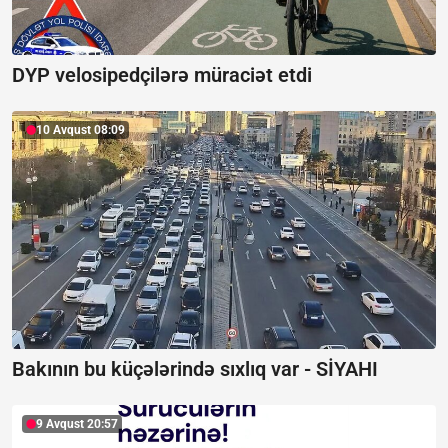
DYP velosipedçilərə müraciət etdi
10 Avqust 08:09
Bakının bu küçələrində sıxlıq var -
SİYAHI
9 Avqust 20:57