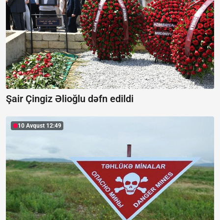
Şair Çingiz Əlioğlu dəfn edildi
10 Avqust 12:49