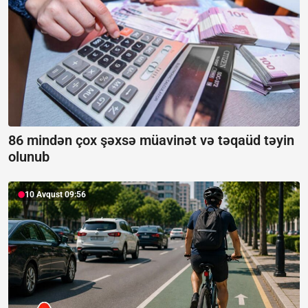
86 mindən çox şəxsə müavinət və təqaüd təyin
olunub
10 Avqust 09:56