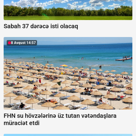
Sabah 37 dərəcə isti olacaq
8 Avqust 14:57
FHN su hövzələrinə üz tutan vətəndaşlara
müraciət etdi