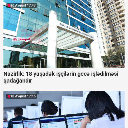
10 Avqust 17:47
Nazirlik: 18 yaşadək işçilərin gecə işlədilməsi
qadağandır
10 Avqust 17:15