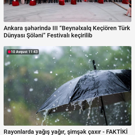
Ankara şəhərində III “Beynəlxalq Keçiören Türk
Dünyası Şöləni” Festivalı keçirilib
10 Avqust 11:43
Rayonlarda yağış yağır, şimşək çaxır -
FAKTİKİ