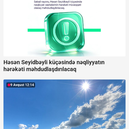
Həsən Seyidbəyli küçəsində nəqliyyatın
hərəkəti məhdudlaşdırılacaq
9 Avqust 12:14