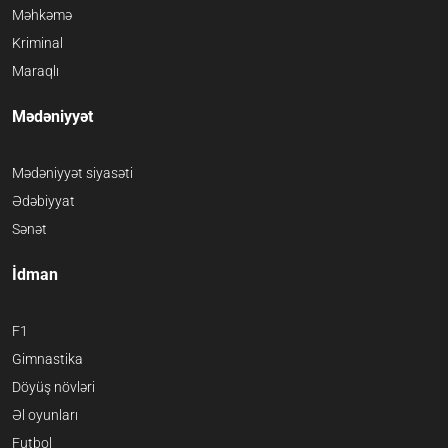
Məhkəmə
Kriminal
Maraqlı
Mədəniyyət
Mədəniyyət siyasəti
Ədəbiyyat
Sənət
İdman
F1
Gimnastika
Döyüş növləri
Əl oyunları
Futbol