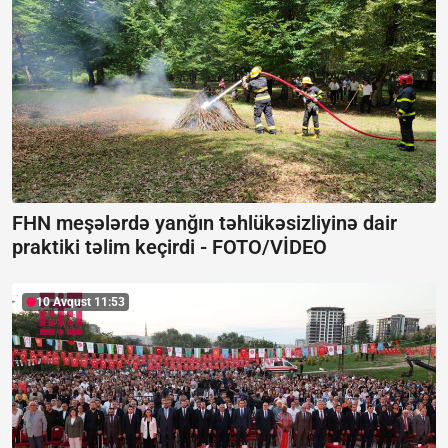
FHN meşələrdə yanğın təhlükəsizliyinə dair
praktiki təlim keçirdi -
FOTO/VİDEO
10 Avqust 11:53