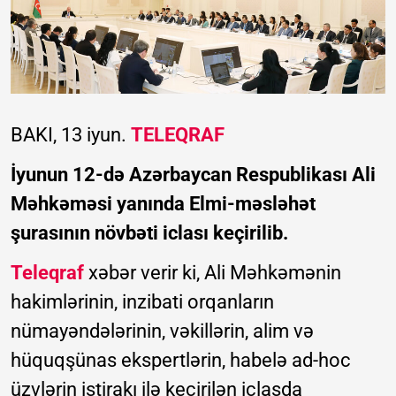
BAKI, 13 iyun.
TELEQRAF
İyunun 12-də Azərbaycan Respublikası Ali
Məhkəməsi yanında Elmi-məsləhət
şurasının növbəti iclası keçirilib.
Teleqraf
xəbər verir ki, Ali Məhkəmənin
hakimlərinin, inzibati orqanların
nümayəndələrinin, vəkillərin, alim və
hüquqşünas ekspertlərin, habelə ad-hoc
üzvlərin iştirakı ilə keçirilən iclasda