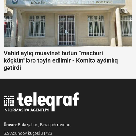
Vahid aylıq müavinət bütün “məcburi
köçkün”lərə təyin edilmir -
Komitə aydınlıq
gətirdi
Ünvan:
Bakı şəhəri, Binəqədi rayonu,
S.S.Axundov küçəsi 31/23