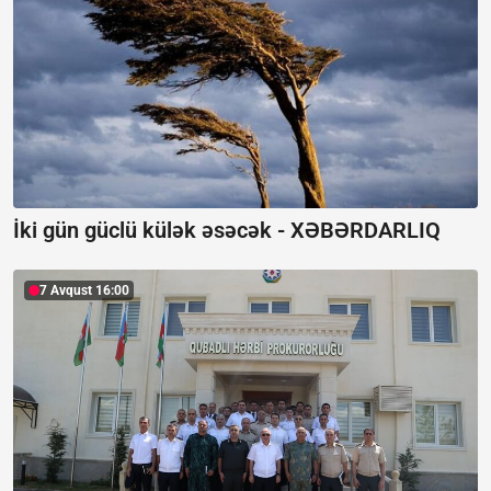
İki gün güclü külək əsəcək -
XƏBƏRDARLIQ
7 Avqust 16:00