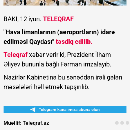
BAKI, 12 iyun.
TELEQRAF
"Hava limanlarının (aeroportların) idarə
edilməsi Qaydası"
təsdiq edilib.
Teleqraf
xəbər verir ki, Prezident İlham
Əliyev bununla bağlı Fərman imzalayıb.
Nazirlər Kabinetinə bu sənəddən irəli gələn
məsələləri həll etmək tapşırılıb.
Müəllif:
Teleqraf.az