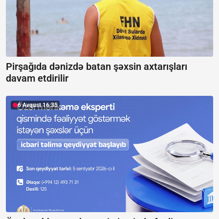
Pirşağıda dənizdə batan şəxsin axtarışları
davam etdirilir
6 Avqust 16:35