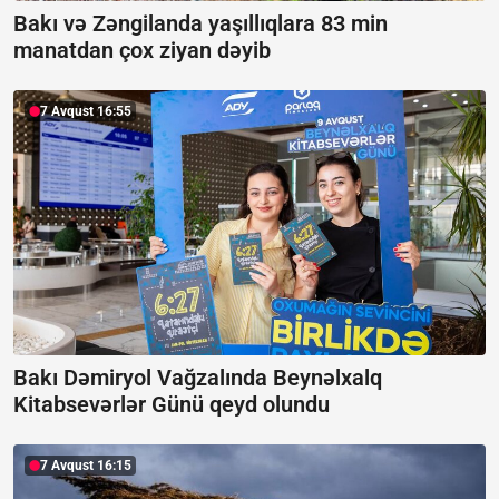
Bakı və Zəngilanda yaşıllıqlara 83 min
manatdan çox ziyan dəyib
7 Avqust 16:55
Bakı Dəmiryol Vağzalında Beynəlxalq
Kitabsevərlər Günü qeyd olundu
7 Avqust 16:15