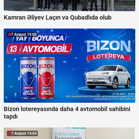
Kamran Əliyev Laçın və Qubadlıda olub
7 Avqust 15:00
Bizon lotereyasında daha 4 avtomobil sahibini
tapdı
7 Avqust 14:54