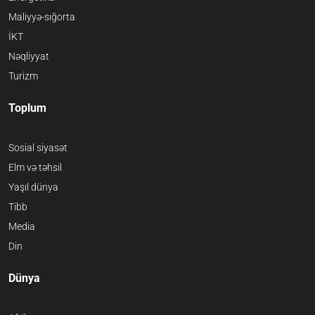
Maliyyə-sığorta
İKT
Nəqliyyat
Turizm
Toplum
Sosial siyasət
Elm və təhsil
Yaşıl dünya
Tibb
Media
Din
Dünya