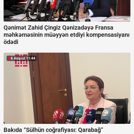
Qənimət Zahid Çingiz Qənizadəyə Fransa
məhkəməsinin müəyyən etdiyi kompensasiyanı
ödədi
6 Avqust 11:44
Bakıda “Sülhün coğrafiyası: Qarabağ”