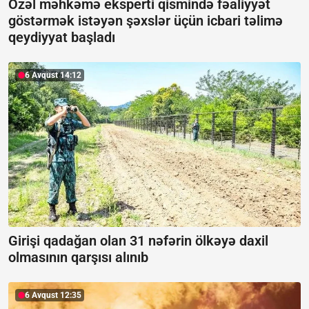
Özəl məhkəmə eksperti qismində fəaliyyət
göstərmək istəyən şəxslər üçün icbari təlimə
qeydiyyat başladı
6 Avqust 14:12
Girişi qadağan olan 31 nəfərin ölkəyə daxil
olmasının qarşısı alınıb
6 Avqust 12:35