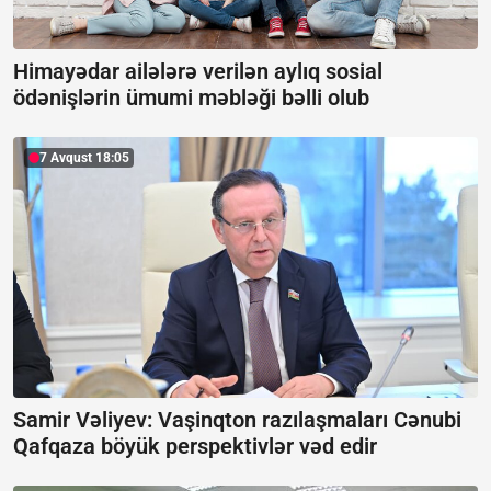
Himayədar ailələrə verilən aylıq sosial
ödənişlərin ümumi məbləği bəlli olub
7 Avqust 18:05
Samir Vəliyev: Vaşinqton razılaşmaları Cənubi
Qafqaza böyük perspektivlər vəd edir