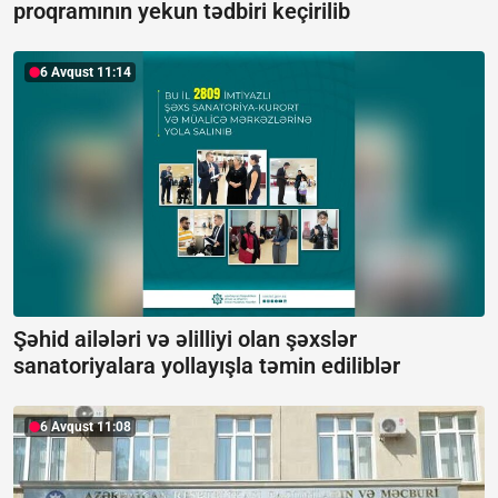
proqramının yekun tədbiri keçirilib
6 Avqust 11:14
Şəhid ailələri və əlilliyi olan şəxslər
sanatoriyalara yollayışla təmin ediliblər
6 Avqust 11:08