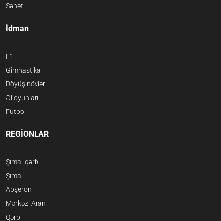
Sənət
İdman
F1
Gimnastika
Döyüş növləri
Əl oyunları
Futbol
REGİONLAR
Şimal-qərb
Şimal
Abşeron
Mərkəzi Aran
Qərb