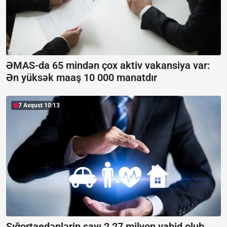
ƏMAS-da 65 mindən çox aktiv vakansiya var:
Ən yüksək maaş 10 000 manatdır
7 Avqust 10:13
Sığortaedənlərin sayı 2,27 milyon vahid olub