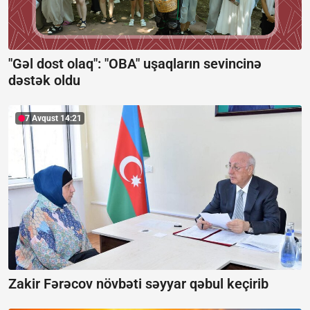
"Gəl dost olaq": "OBA" uşaqların sevincinə
dəstək oldu
7 Avqust 14:21
Zakir Fərəcov növbəti səyyar qəbul keçirib