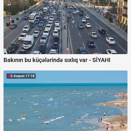
Bakının bu küçələrində sıxlıq var -
SİYAHI
5 Avqust 17:18