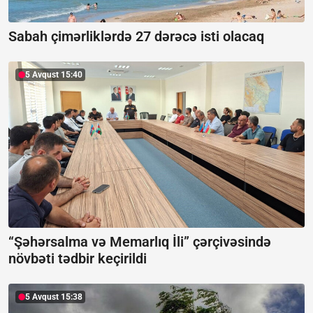
Sabah çimərliklərdə 27 dərəcə isti olacaq
5 Avqust 15:40
“Şəhərsalma və Memarlıq İli” çərçivəsində
növbəti tədbir keçirildi
5 Avqust 15:38