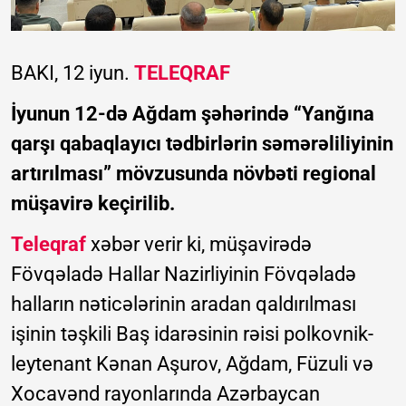
BAKI, 12 iyun.
TELEQRAF
İyunun 12-də Ağdam şəhərində “Yanğına
qarşı qabaqlayıcı tədbirlərin səmərəliliyinin
artırılması” mövzusunda növbəti regional
müşavirə keçirilib.
Teleqraf
xəbər verir ki, müşavirədə
Fövqəladə Hallar Nazirliyinin Fövqəladə
halların nəticələrinin aradan qaldırılması
işinin təşkili Baş idarəsinin rəisi polkovnik-
leytenant Kənan Aşurov, Ağdam, Füzuli və
Xocavənd rayonlarında Azərbaycan