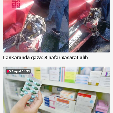
Lənkəranda qəza: 3 nəfər xəsarət alıb
5 Avqust 13:33