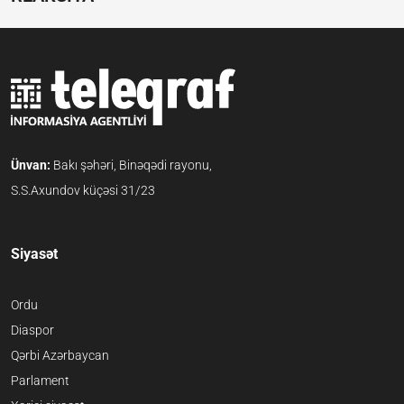
Ünvan:
Bakı şəhəri, Binəqədi rayonu,
S.S.Axundov küçəsi 31/23
Siyasət
Ordu
Diaspor
Qərbi Azərbaycan
Parlament