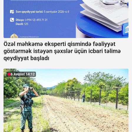
Özəl məhkəmə eksperti qismində fəaliyyət
göstərmək istəyən şəxslər üçün icbari təlimə
qeydiyyat başladı
6 Avqust 14:12