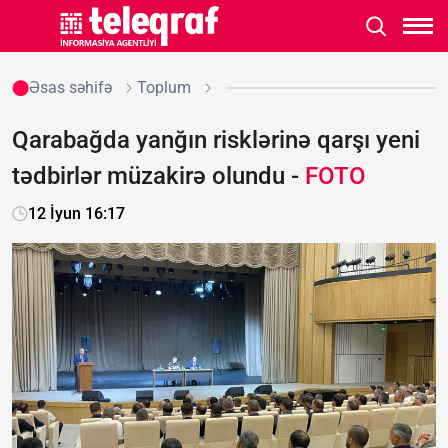
Əsas səhifə
Toplum
Qarabağda yanğın risklərinə qarşı yeni
tədbirlər müzakirə olundu -
FOTO
12 İyun 16:17