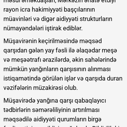
məsul əməkdaşları, Mərkəzin əhatə etdiyi
rayon icra hakimiyyəti başçılarının
müavinləri və digər aidiyyəti strukturların
nümayəndələri iştirak ediblər.
Müşavirənin keçirilməsində məqsəd
qarşıdan gələn yay fəsli ilə əlaqədar meşə
və meşəətrafı ərazilərdə, əkin sahələrində
mümkün yanğınların qarşısının alınması
istiqamətində görülən işlər və qarşıda duran
vəzifələrin müzakirəsi olub.
Müşavirədə yanğına qarşı qabaqlayıcı
tədbirlərin səmərəliliyinin artırılması
məqsədilə aidiyyəti qurumların birgə