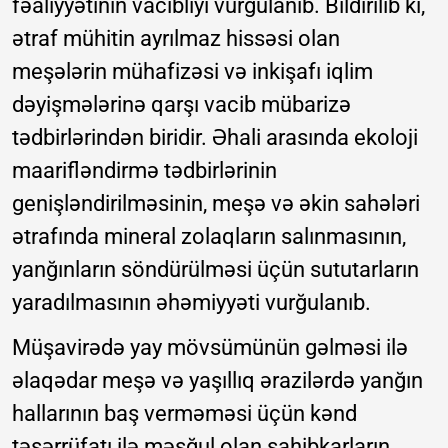
fəaliyyətinin vacibliyi vurğulanıb. Bildirilib ki,
ətraf mühitin ayrılmaz hissəsi olan
meşələrin mühafizəsi və inkişafı iqlim
dəyişmələrinə qarşı vacib mübarizə
tədbirlərindən biridir. Əhali arasında ekoloji
maarifləndirmə tədbirlərinin
genişləndirilməsinin, meşə və əkin sahələri
ətrafında mineral zolaqların salınmasının,
yanğınların söndürülməsi üçün sututarların
yaradılmasının əhəmiyyəti vurğulanıb.
Müşavirədə yay mövsümünün gəlməsi ilə
əlaqədar meşə və yaşıllıq ərazilərdə yanğın
hallarının baş verməməsi üçün kənd
təsərrüfatı ilə məşğul olan sahibkarların,