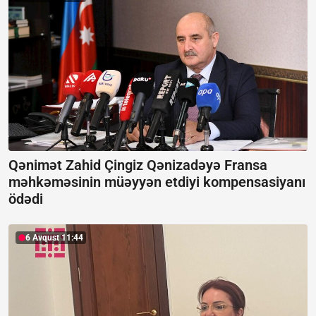
Qənimət Zahid Çingiz Qənizadəyə Fransa
məhkəməsinin müəyyən etdiyi kompensasiyanı
ödədi
6 Avqust 11:44