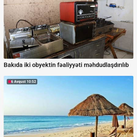
Bakıda iki obyektin fəaliyyəti məhdudlaşdırılıb
6 Avqust 10:52