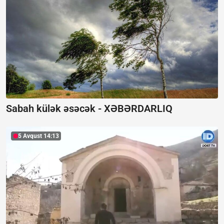
Sabah külək əsəcək -
XƏBƏRDARLIQ
5 Avqust 14:13