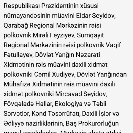
Respublikası Prezidentinin xüsusi
nümayəndəsinin müavini Eldar Seyidov,
Qarabağ Regional Mərkəzinin rəisi
polkovnik Mirəli Feyziyev, Sumqayıt
Regional Mərkəzinin rəisi polkovnik Vaqif
Fətullayev, Dövlət Yanğın Nəzarəti
Xidmətinin rəis müavini daxili xidmət
polkovniki Cəmil Xudiyev, Dövlət Yanğından
Mühafizə Xidmətinin rəis müavini daxili
xidmət polkovniki Mircavad Seyidov,
Fövqəladə Hallar, Ekologiya və Təbii
Sərvətlər, Kənd Təsərrüfatı, Daxili İşlər və
Ədliyyə nazirliklərinin, Baş Prokurorluğun