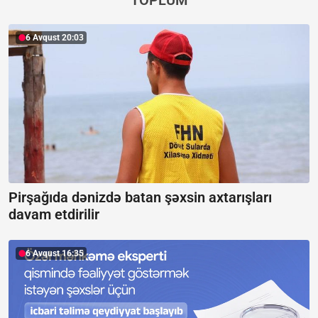
6 Avqust 20:03
Pirşağıda dənizdə batan şəxsin axtarışları
davam etdirilir
6 Avqust 16:35