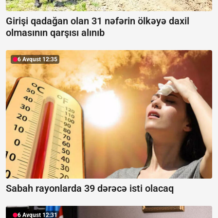
Girişi qadağan olan 31 nəfərin ölkəyə daxil
olmasının qarşısı alınıb
6 Avqust 12:35
Sabah rayonlarda 39 dərəcə isti olacaq
6 Avqust 12:31