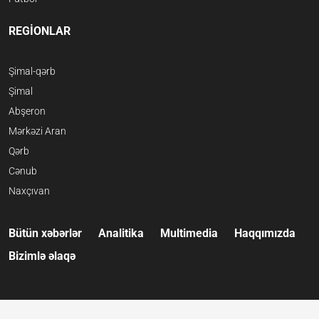
REGİONLAR
Şimal-qərb
Şimal
Abşeron
Mərkəzi Aran
Qərb
Cənub
Naxçıvan
Bütün xəbərlər
Analitika
Multimedia
Haqqımızda
Bizimlə əlaqə