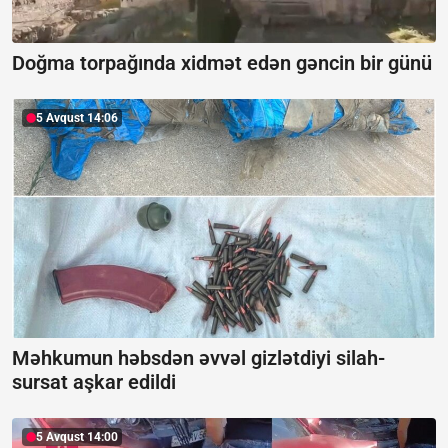
Doğma torpağında xidmət edən gəncin bir günü
5 Avqust 14:06
Məhkumun həbsdən əvvəl gizlətdiyi silah-
sursat aşkar edildi
5 Avqust 14:00