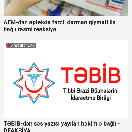
AEM-dən aptekdə fərqli dərman qiyməti ilə
bağlı rəsmi reaksiya
5 Avqust 12:40
TƏBİB-dən səs yazısı yayılan həkimlə bağlı -
REAKSİYA