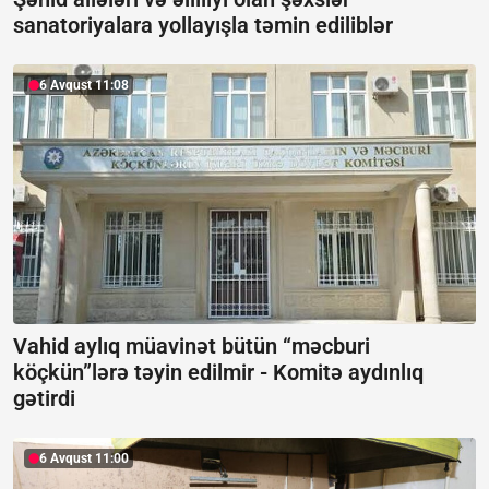
sanatoriyalara yollayışla təmin ediliblər
6 Avqust 11:08
Vahid aylıq müavinət bütün “məcburi
köçkün”lərə təyin edilmir -
Komitə aydınlıq
gətirdi
6 Avqust 11:00