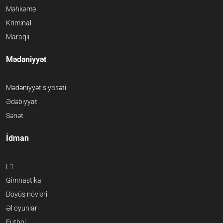
Məhkəmə
Kriminal
Maraqlı
Mədəniyyət
Mədəniyyət siyasəti
Ədəbiyyat
Sənət
İdman
F1
Gimnastika
Döyüş növləri
Əl oyunları
Futbol