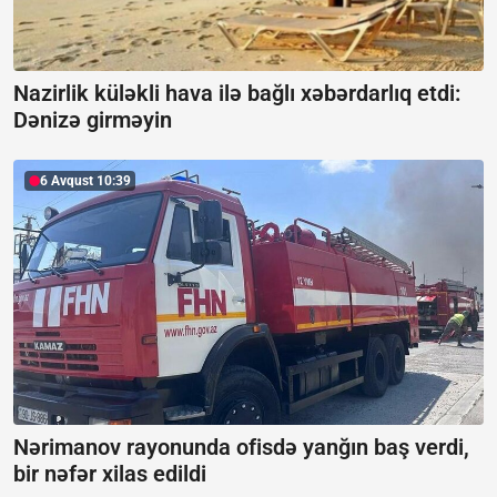
Nazirlik küləkli hava ilə bağlı xəbərdarlıq etdi:
Dənizə girməyin
6 Avqust 10:39
Nərimanov rayonunda ofisdə yanğın baş verdi,
bir nəfər xilas edildi