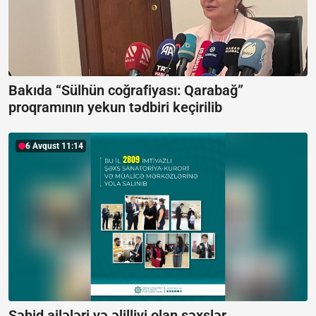
Bakıda “Sülhün coğrafiyası: Qarabağ”
proqramının yekun tədbiri keçirilib
6 Avqust 11:14
Şəhid ailələri və əlilliyi olan şəxslər