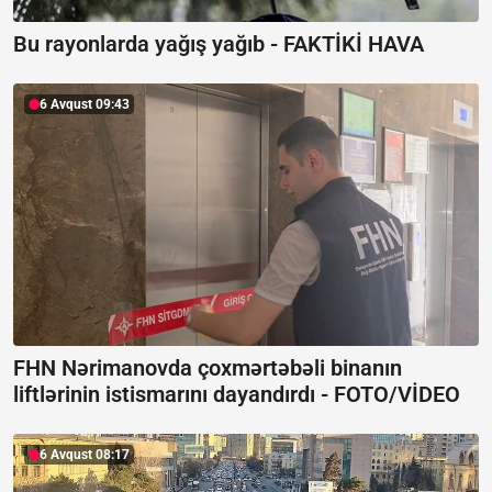
Bu rayonlarda yağış yağıb -
FAKTİKİ HAVA
6 Avqust 09:43
FHN Nərimanovda çoxmərtəbəli binanın
liftlərinin istismarını dayandırdı -
FOTO/VİDEO
6 Avqust 08:17