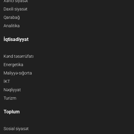
Xarici siyasət
Daxili siyasət
Qarabağ
Analitika
İqtisadiyyat
Kənd təsərrüfatı
Energetika
Maliyyə-sığorta
İKT
Nəqliyyat
Turizm
Toplum
Sosial siyasət