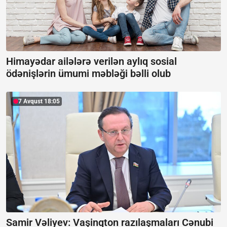
Himayədar ailələrə verilən aylıq sosial
ödənişlərin ümumi məbləği bəlli olub
7 Avqust 18:05
Samir Vəliyev: Vaşinqton razılaşmaları Cənubi