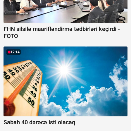
FHN silsilə maarifləndirmə tədbirləri keçirdi -
FOTO
12:14
Sabah 40 dərəcə isti olacaq