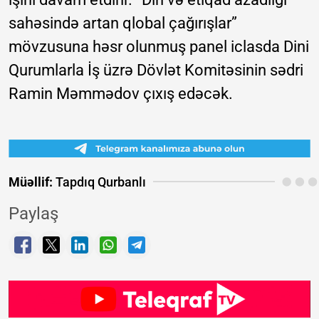
sahəsində artan qlobal çağırışlar”
mövzusuna həsr olunmuş panel iclasda Dini
Qurumlarla İş üzrə Dövlət Komitəsinin sədri
Ramin Məmmədov çıxış edəcək.
Müəllif:
Tapdıq Qurbanlı
Paylaş