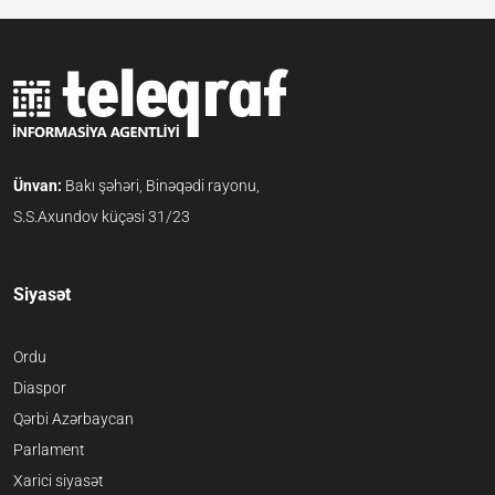
Ünvan:
Bakı şəhəri, Binəqədi rayonu,
S.S.Axundov küçəsi 31/23
Siyasət
Ordu
Diaspor
Qərbi Azərbaycan
Parlament
Xarici siyasət