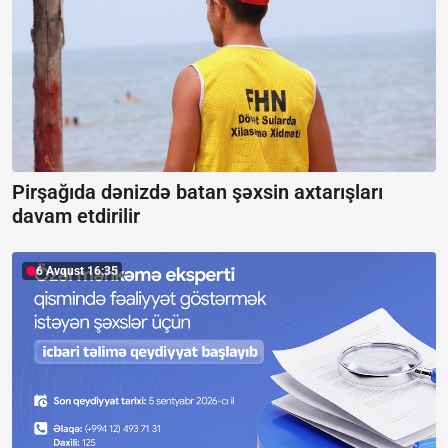
Pirşağıda dənizdə batan şəxsin axtarışları
davam etdirilir
6 Avqust 16:35