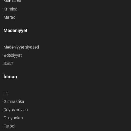
Məhkəmə
Kriminal
Maraqlı
Mədəniyyət
Mədəniyyət siyasəti
Ədəbiyyat
Sənət
İdman
F1
Gimnastika
Döyüş növləri
Əl oyunları
Futbol