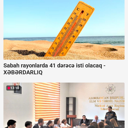
Sabah rayonlarda 41 dərəcə isti olacaq -
XƏBƏRDARLIQ
13:10