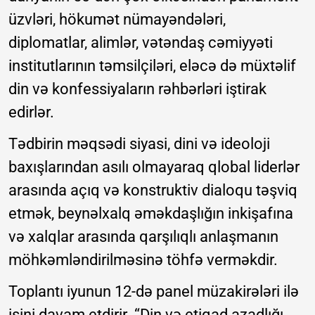
üzvləri, hökumət nümayəndələri,
diplomatlar, alimlər, vətəndaş cəmiyyəti
institutlarının təmsilçiləri, eləcə də müxtəlif
din və konfessiyaların rəhbərləri iştirak
edirlər.
Tədbirin məqsədi siyasi, dini və ideoloji
baxışlarından asılı olmayaraq qlobal liderlər
arasında açıq və konstruktiv dialoqu təşviq
etmək, beynəlxalq əməkdaşlığın inkişafına
və xalqlar arasında qarşılıqlı anlaşmanın
möhkəmləndirilməsinə töhfə verməkdir.
Toplantı iyunun 12-də panel müzakirələri ilə
işini davam etdirir. “Din və etiqad azadlığı