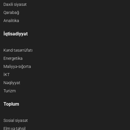
Daxili siyasət
Qarabağ
Analitika
İqtisadiyyat
Kənd təsərrüfatı
Energetika
Maliyyə-sığorta
İKT
Nəqliyyat
Turizm
Toplum
Sosial siyasət
Elm və təhsil