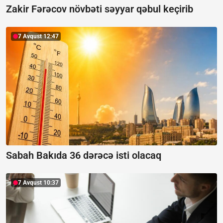
Zakir Fərəcov növbəti səyyar qəbul keçirib
7 Avqust 12:47
Sabah Bakıda 36 dərəcə isti olacaq
7 Avqust 10:37