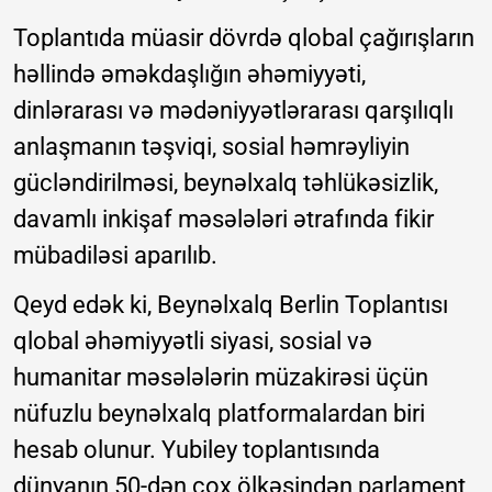
Toplantıda müasir dövrdə qlobal çağırışların
həllində əməkdaşlığın əhəmiyyəti,
dinlərarası və mədəniyyətlərarası qarşılıqlı
anlaşmanın təşviqi, sosial həmrəyliyin
gücləndirilməsi, beynəlxalq təhlükəsizlik,
davamlı inkişaf məsələləri ətrafında fikir
mübadiləsi aparılıb.
Qeyd edək ki, Beynəlxalq Berlin Toplantısı
qlobal əhəmiyyətli siyasi, sosial və
humanitar məsələlərin müzakirəsi üçün
nüfuzlu beynəlxalq platformalardan biri
hesab olunur. Yubiley toplantısında
dünyanın 50-dən çox ölkəsindən parlament