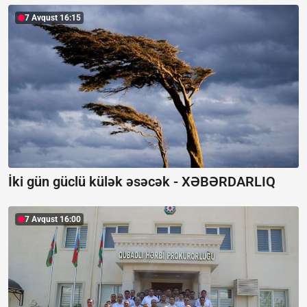
7 Avqust 16:15
İki gün güclü külək əsəcək -
XƏBƏRDARLIQ
7 Avqust 16:00