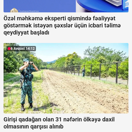
Özəl məhkəmə eksperti qismində fəaliyyət
göstərmək istəyən şəxslər üçün icbari təlimə
qeydiyyat başladı
6 Avqust 14:12
Girişi qadağan olan 31 nəfərin ölkəyə daxil
olmasının qarşısı alınıb