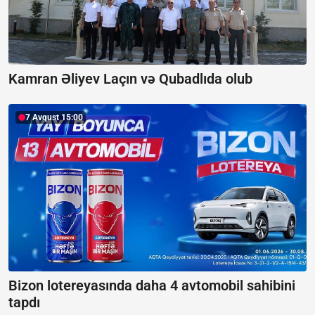
Kamran Əliyev Laçın və Qubadlıda olub
7 Avqust 15:00
Bizon lotereyasında daha 4 avtomobil sahibini
tapdı