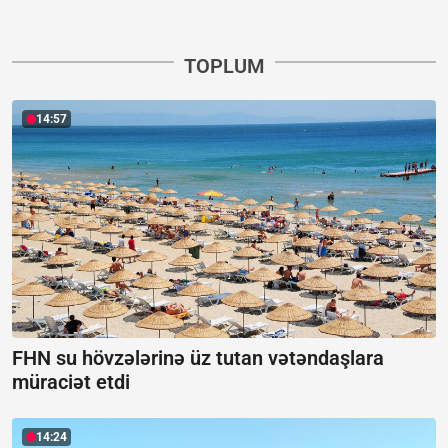
TOPLUM
14:57
FHN su hövzələrinə üz tutan vətəndaşlara
müraciət etdi
14:24