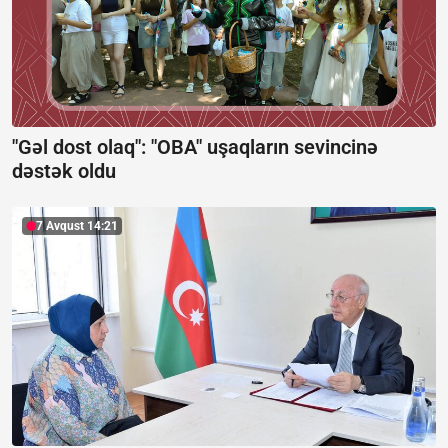
"Gəl dost olaq": "OBA" uşaqların sevincinə
dəstək oldu
7 Avqust 14:21