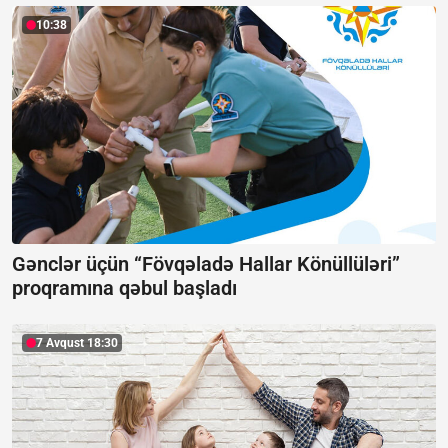
10:38
Gənclər üçün “Fövqəladə Hallar Könüllüləri”
proqramına qəbul başladı
7 Avqust 18:30