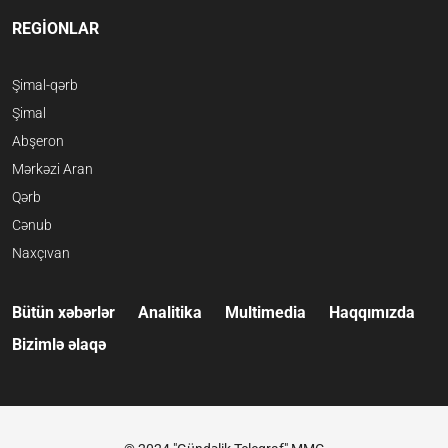
REGİONLAR
Şimal-qərb
Şimal
Abşeron
Mərkəzi Aran
Qərb
Cənub
Naxçıvan
Bütün xəbərlər
Analitika
Multimedia
Haqqımızda
Bizimlə əlaqə