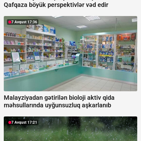
Qafqaza böyük perspektivlər vəd edir
7 Avqust 17:36
Malayziyadan gətirilən bioloji aktiv qida
məhsullarında uyğunsuzluq aşkarlanıb
7 Avqust 17:21