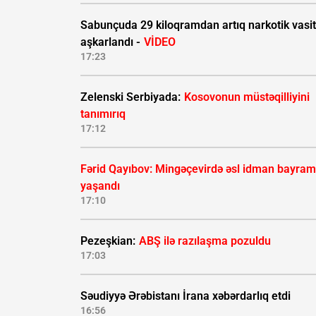
Sabunçuda 29 kiloqramdan artıq narkotik vasi
aşkarlandı -
VİDEO
17:23
Zelenski Serbiyada:
Kosovonun müstəqilliyini
tanımırıq
17:12
Fərid Qayıbov: Mingəçevirdə əsl idman bayram
yaşandı
17:10
Pezeşkian:
ABŞ ilə razılaşma pozuldu
17:03
Səudiyyə Ərəbistanı İrana xəbərdarlıq etdi
16:56