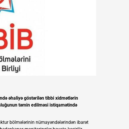
ndə əhaliyə göstərilən tibbi xidmətlərin
unluğunun təmin edilməsi istiqamətində
uktur bölmələrinin nümayəndələrindən ibarət