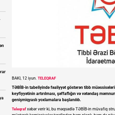
-
dən
rar
BAKI, 12 iyun.
TELEQRAF
TƏBİB-in tabeliyində fəaliyyət göstərən tibb müəssisələri
keyfiyyətinin artırılması, şəffaflığın və vətəndaş məmn
ya
genişmiqyaslı yoxlamalara başlanılıb.
xəbər verir ki, bu məqsədlə TƏBİB-in müvafiq str
Teleqraf