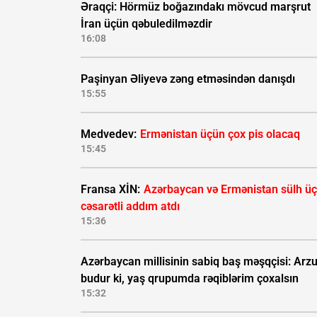
Əraqçi: Hörmüz boğazındakı mövcud marşrut
İran üçün qəbuledilməzdir
16:08
Paşinyan Əliyevə zəng etməsindən danışdı
15:55
Medvedev:
Ermənistan üçün çox pis olacaq
15:45
Fransa XİN:
Azərbaycan və Ermənistan sülh ü
cəsarətli addım atdı
15:36
Azərbaycan millisinin sabiq baş məşqçisi: Ar
budur ki, yaş qrupumda rəqiblərim çoxalsın
15:32