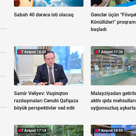
Sabah 40 dərəcə isti olacaq
Gənclər üçün “Fövqəl
Könüllüləri” proqram
başladı
7 Avqust 18:05
7 Avqust 17:36
Samir Vəliyev: Vaşinqton
Malayziyadan gətirilə
razılaşmaları Cənubi Qafqaza
aktiv qida məhsullar
böyük perspektivlər vəd edir
uyğunsuzluq aşkarla
7 Avqust 17:14
7 Avqust 16:55