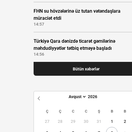
FHN su hövzələrinə üz tutan vətəndaşlara
müraciət etdi
14:57
Türkiyə Qara dənizdə ticarət gəmilərinə
məhdudiyyətlər tətbiq etməyə başladı
14:56
Bütün xəbərlər
Ç
Ç
C
C
Ş
B
B
27
28
29
30
31
1
2