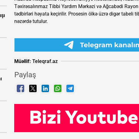
Təxirəsalınmaz Tibbi Yardım Mərkəzi və Ağcabədi Rayon
tədbirləri həyata keçirilir. Prosesin ölkə üzrə digər tabel
ışı
nəzərdə tutulur.
Müəllif:
Teleqraf.az
Paylaş
ı