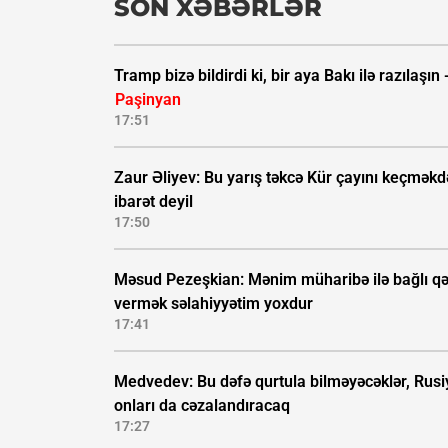
SON XƏBƏRLƏR
Tramp bizə bildirdi ki, bir aya Bakı ilə razılaşın 
Paşinyan
17:51
Zaur Əliyev: Bu yarış təkcə Kür çayını keçmək
ibarət deyil
17:50
Məsud Pezeşkian: Mənim müharibə ilə bağlı qə
vermək səlahiyyətim yoxdur
17:41
Medvedev: Bu dəfə qurtula bilməyəcəklər, Rusi
onları da cəzalandıracaq
17:27