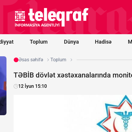
Pezeşkian:
ABŞ ilə
razılaşma
pozuldu
diyyat
Toplum
Dünya
Hadisə
M
Əsas səhifə
Toplum
TƏBİB dövlət xəstəxanalarında monito
12 İyun 15:10