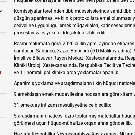
müştərək komissiyalar tərəfindən həm planlı, həm də növb
tə
Komissiyalar tərəfindən tibb müəssisələrində vahid tibbi s
düzgün aparılması və klinik protokollara əməl olunması yo
cədvəlinə uyğunluğu, əmək müqavilələri, kadr sənədlərinin tə
prosesləri və iş yükü ciddi şəkildə təhlil edilir.
Rəsmi məlumata görə, 2026-cı ilin aprel ayından etibarən 
cümlədən Sabunçu, Xəzər, Binəqədi (Ə.D.Məlikov adına),
İmişli və Biləsuvar Rayon Mərkəzi Xəstəxanalarında, Res
Kliniki Uroloji Xəstəxanasında, Respublika Təcili və Təx
ı
və 11 nömrəli poliklinikalarda yoxlamalar aparılıb.
Aparılmış yoxlama və araşdırmaların ilkin hüquqi nəticələr
9 əməkdaşın əmək müqaviləsinə nöqsanlara görə xitam ve
31 əməkdaş intizam məsuliyyətinə cəlb edilib;
5 araşdırmanın nəticəsi üzrə toplanmış materiallar hüquqi
görülməsi üçün hüquq-mühafizə orqanlarına göndərilib.
Hazırda Respublika Neyrocərrahiyyə Xəstəxanası, Nizami 