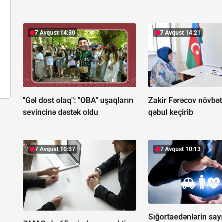
7 Avqust 14:30
7 Avqust 14:21
"Gəl dost olaq": "OBA" uşaqların
Zakir Fərəcov növbət
sevincinə dəstək oldu
qəbul keçirib
7 Avqust 10:37
7 Avqust 10:13
Sığortaedənlərin say