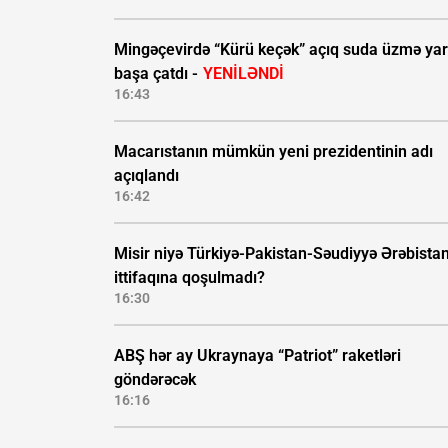
Mingəçevirdə “Kürü keçək” açıq suda üzmə yar
başa çatdı -
YENİLƏNDİ
16:43
Macarıstanın mümkün yeni prezidentinin adı
açıqlandı
16:42
Misir niyə Türkiyə-Pakistan-Səudiyyə Ərəbistan
ittifaqına qoşulmadı?
16:30
ABŞ hər ay Ukraynaya “Patriot” raketləri
göndərəcək
16:16