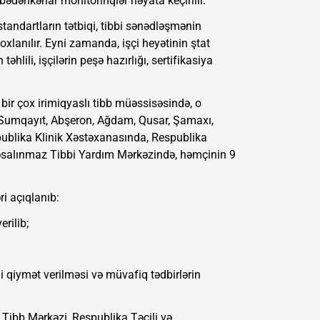
ədənkənar monitorinqlər həyata keçirilir.
tandartların tətbiqi, tibbi sənədləşmənin
xlanılır. Eyni zamanda, işçi heyətinin ştat
hlili, işçilərin peşə hazırlığı, sertifikasiya
bir çox irimiqyaslı tibb müəssisəsində, o
 Sumqayıt, Abşeron, Ağdam, Qusar, Şamaxı,
publika Klinik Xəstəxanasında, Respublika
irəsalınmaz Tibbi Yardım Mərkəzində, həmçinin 9
i açıqlanıb:
rilib;
 qiymət verilməsi və müvafiq tədbirlərin
Tibb Mərkəzi, Respublika Təcili və