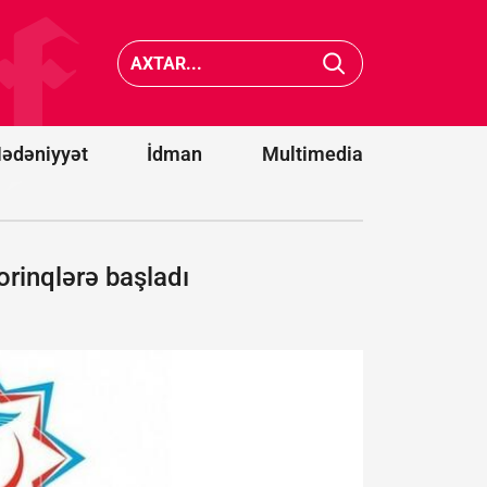
Türkiyə-
Pakistan-
ABŞ hər
Səudiyyə
Ukrayna
Ərəbistanı
“Patriot”
ittifaqına
raketləri
qoşulmadı?
göndərə
ədəniyyət
İdman
Multimedia
rinqlərə başladı