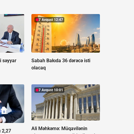
7 Avqust 12:47
i səyyar
Sabah Bakıda 36 dərəcə isti
olacaq
7 Avqust 10:01
Ali Məhkəmə: Müqavilənin
ı 2,27