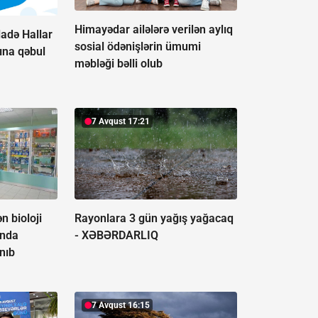
Himayədar ailələrə verilən aylıq
adə Hallar
sosial ödənişlərin ümumi
ına qəbul
məbləği bəlli olub
7 Avqust 17:21
n bioloji
Rayonlara 3 gün yağış yağacaq
ında
-
XƏBƏRDARLIQ
nıb
7 Avqust 16:15