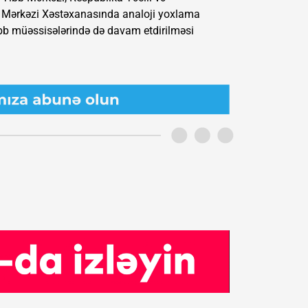
 Mərkəzi Xəstəxanasında analoji yoxlama
i tibb müəssisələrində də davam etdirilməsi