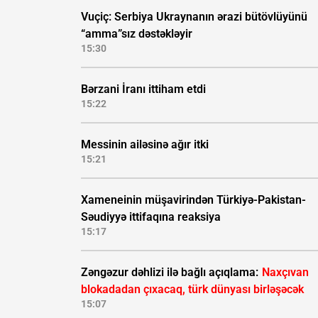
Vuçiç: Serbiya Ukraynanın ərazi bütövlüyünü
“amma”sız dəstəkləyir
15:30
Bərzani İranı ittiham etdi
15:22
Messinin ailəsinə ağır itki
15:21
Xameneinin müşavirindən Türkiyə-Pakistan-
Səudiyyə ittifaqına reaksiya
15:17
Zəngəzur dəhlizi ilə bağlı açıqlama:
Naxçıvan
blokadadan çıxacaq, türk dünyası birləşəcək
15:07