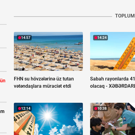
TOPLUM
14:57
14:24
FHN su hövzələrinə üz tutan
Sabah rayonlarda 41 
çün
vətəndaşlara müraciət etdi
olacaq -
XƏBƏRDAR
12:14
10:38
zum