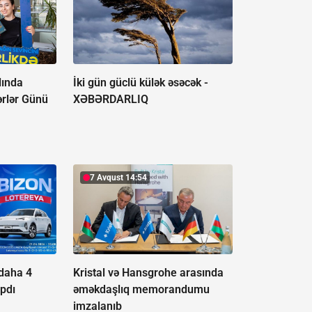
lında
İki gün güclü külək əsəcək -
ərlər Günü
XƏBƏRDARLIQ
7 Avqust 14:54
 daha 4
Kristal və Hansgrohe arasında
apdı
əməkdaşlıq memorandumu
imzalanıb