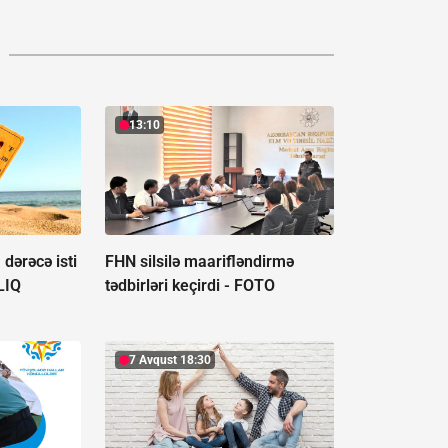
13:10
dərəcə isti
FHN silsilə maarifləndirmə
LIQ
tədbirləri keçirdi -
FOTO
7 Avqust 18:30