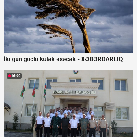
İki gün güclü külək əsəcək -
XƏBƏRDARLIQ
16:00