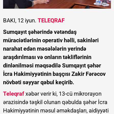
BAKI, 12 iyun.
TELEQRAF
Sumqayıt şəhərində vətəndaş
müraciətlərinin operativ həlli, sakinləri
narahat edən məsələlərin yerində
araşdırılması və onların təkliflərinin
dinlənilməsi məqsədilə Sumqayıt şəhər
İcra Hakimiyyətinin başçısı Zakir Fərəcov
növbəti səyyar qəbul keçirib.
Teleqraf
xəbər verir ki, 13-cü mikrorayon
ərazisində təşkil olunan qəbulda şəhər İcra
Hakimiyyətinin məsul əməkdaşları, aidiyyəti