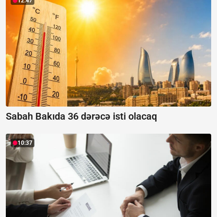
12:47
Sabah Bakıda 36 dərəcə isti olacaq
10:37