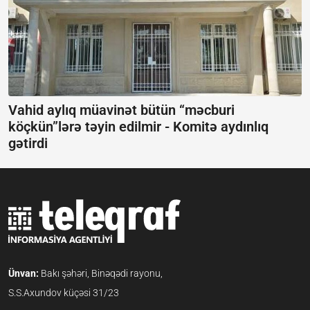
Vahid aylıq müavinət bütün “məcburi
köçkün”lərə təyin edilmir -
Komitə aydınlıq
gətirdi
Ünvan:
Bakı şəhəri, Binəqədi rayonu,
S.S.Axundov küçəsi 31/23