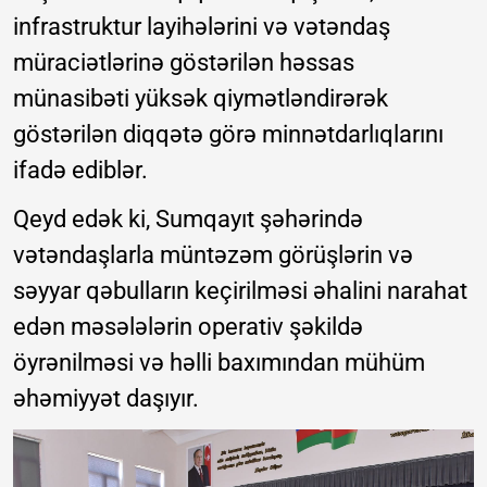
infrastruktur layihələrini və vətəndaş
müraciətlərinə göstərilən həssas
münasibəti yüksək qiymətləndirərək
göstərilən diqqətə görə minnətdarlıqlarını
ifadə ediblər.
Qeyd edək ki, Sumqayıt şəhərində
vətəndaşlarla müntəzəm görüşlərin və
səyyar qəbulların keçirilməsi əhalini narahat
edən məsələlərin operativ şəkildə
öyrənilməsi və həlli baxımından mühüm
əhəmiyyət daşıyır.