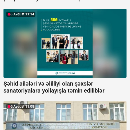
6 Avqust 11:14
Şəhid ailələri və əlilliyi olan şəxslər
sanatoriyalara yollayışla təmin ediliblər
6 Avqust 11:08