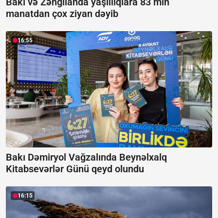
Bakı və Zəngilanda yaşıllıqlara 83 min
manatdan çox ziyan dəyib
16:55
Bakı Dəmiryol Vağzalında Beynəlxalq
Kitabsevərlər Günü qeyd olundu
16:15