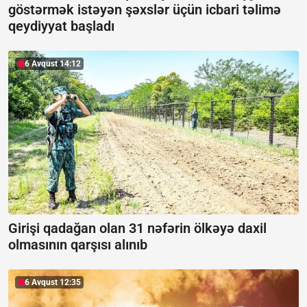
göstərmək istəyən şəxslər üçün icbari təlimə
qeydiyyat başladı
6 Avqust 14:12
Girişi qadağan olan 31 nəfərin ölkəyə daxil
olmasının qarşısı alınıb
6 Avqust 12:35