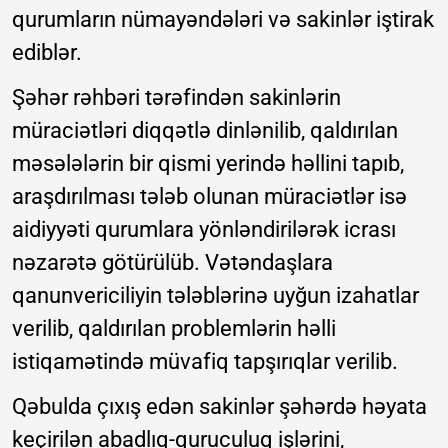
qurumların nümayəndələri və sakinlər iştirak
ediblər.
Şəhər rəhbəri tərəfindən sakinlərin
müraciətləri diqqətlə dinlənilib, qaldırılan
məsələlərin bir qismi yerində həllini tapıb,
araşdırılması tələb olunan müraciətlər isə
aidiyyəti qurumlara yönləndirilərək icrası
nəzarətə götürülüb. Vətəndaşlara
qanunvericiliyin tələblərinə uyğun izahatlar
verilib, qaldırılan problemlərin həlli
istiqamətində müvafiq tapşırıqlar verilib.
Qəbulda çıxış edən sakinlər şəhərdə həyata
keçirilən abadlıq-quruculuq işlərini,