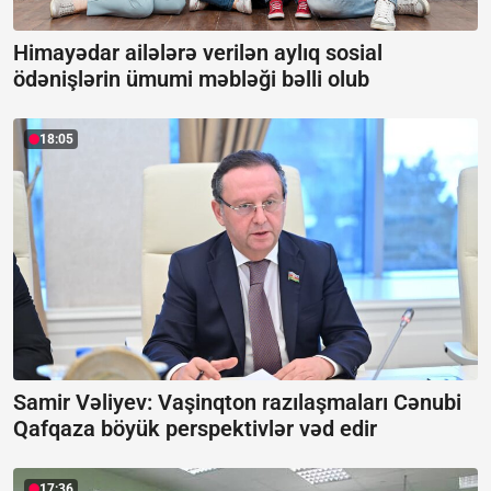
Himayədar ailələrə verilən aylıq sosial
ödənişlərin ümumi məbləği bəlli olub
18:05
Samir Vəliyev: Vaşinqton razılaşmaları Cənubi
Qafqaza böyük perspektivlər vəd edir
17:36