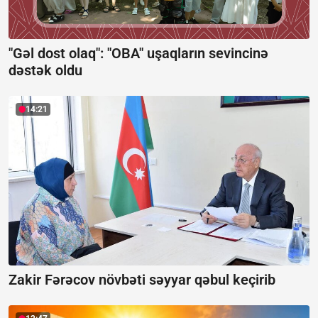
"Gəl dost olaq": "OBA" uşaqların sevincinə
dəstək oldu
14:21
Zakir Fərəcov növbəti səyyar qəbul keçirib