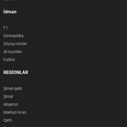
İdman
F1
Gimnastika
Döyüş növləri
Əl oyunları
Futbol
REGİONLAR
Şimal-qərb
Şimal
Abşeron
Mərkəzi Aran
Qərb