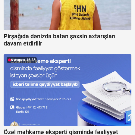
Pirşağıda dənizdə batan şəxsin axtarışları
davam etdirilir
6 Avqust 16:35
Özəl məhkəmə eksperti qismində fəaliyyət