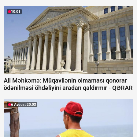
10:01
Ali Məhkəmə: Müqavilənin olmaması qonorar
ödənilməsi öhdəliyini aradan qaldırmır -
QƏRAR
6 Avqust 20:03