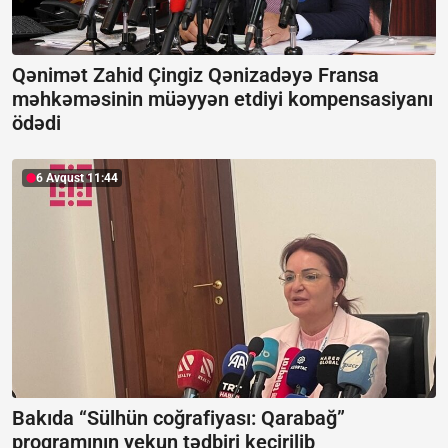
Qənimət Zahid Çingiz Qənizadəyə Fransa
məhkəməsinin müəyyən etdiyi kompensasiyanı
ödədi
6 Avqust 11:44
Bakıda “Sülhün coğrafiyası: Qarabağ”
proqramının yekun tədbiri keçirilib