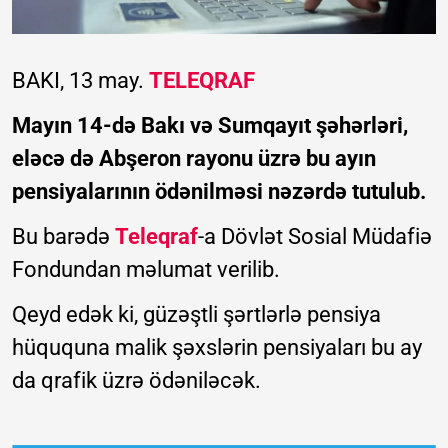
BAKI, 13 may.
TELEQRAF
Mayın 14-də Bakı və Sumqayıt şəhərləri,
eləcə də Abşeron rayonu üzrə bu ayın
pensiyalarının ödənilməsi nəzərdə tutulub.
Bu barədə
Teleqraf
-a Dövlət Sosial Müdafiə
Fondundan məlumat verilib.
Qeyd edək ki, güzəştli şərtlərlə pensiya
hüququna malik şəxslərin pensiyaları bu ay
da qrafik üzrə ödəniləcək.