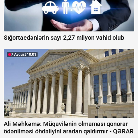
Sığortaedənlərin sayı 2,27 milyon vahid olub
7 Avqust 10:01
Ali Məhkəmə: Müqavilənin olmaması qonorar
ödənilməsi öhdəliyini aradan qaldırmır -
QƏRAR