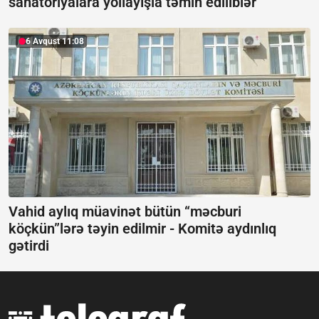
sanatoriyalara yollayışla təmin ediliblər
6 Avqust 11:08
Vahid aylıq müavinət bütün “məcburi
köçkün”lərə təyin edilmir -
Komitə aydınlıq
gətirdi