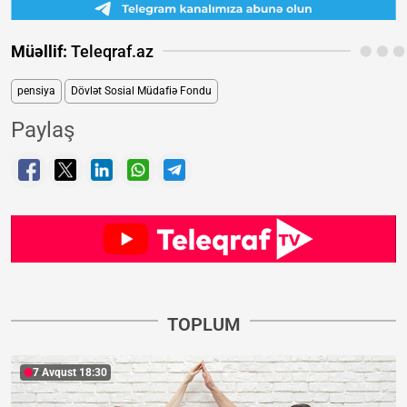
Müəllif:
Teleqraf.az
pensiya
Dövlət Sosial Müdafiə Fondu
Paylaş
TOPLUM
7 Avqust 18:30