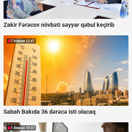
Zakir Fərəcov növbəti səyyar qəbul keçirib
7 Avqust 12:47
Sabah Bakıda 36 dərəcə isti olacaq
7 Avqust 10:37