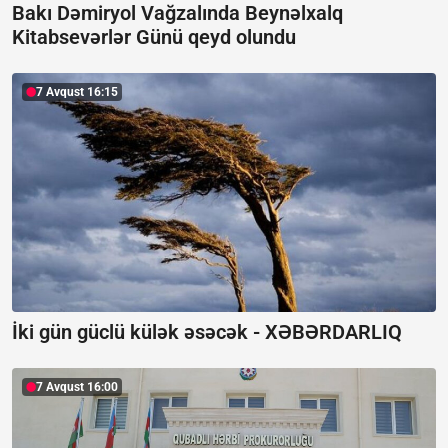
Bakı Dəmiryol Vağzalında Beynəlxalq
Kitabsevərlər Günü qeyd olundu
7 Avqust 16:15
İki gün güclü külək əsəcək -
XƏBƏRDARLIQ
7 Avqust 16:00