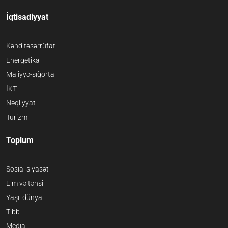
İqtisadiyyat
Kənd təsərrüfatı
Energetika
Maliyyə-sığorta
İKT
Nəqliyyat
Turizm
Toplum
Sosial siyasət
Elm və təhsil
Yaşıl dünya
Tibb
Media