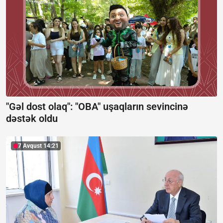
"Gəl dost olaq": "OBA" uşaqların sevincinə
dəstək oldu
7 Avqust 14:21