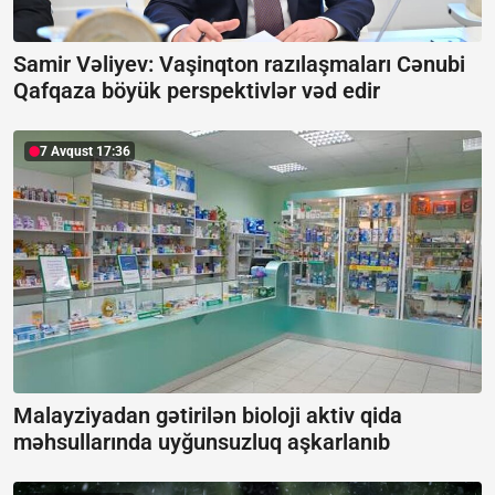
Samir Vəliyev: Vaşinqton razılaşmaları Cənubi
Qafqaza böyük perspektivlər vəd edir
7 Avqust 17:36
Malayziyadan gətirilən bioloji aktiv qida
məhsullarında uyğunsuzluq aşkarlanıb