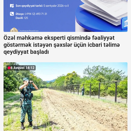
Özəl məhkəmə eksperti qismində fəaliyyət
göstərmək istəyən şəxslər üçün icbari təlimə
qeydiyyat başladı
6 Avqust 14:12