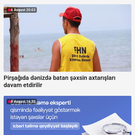
6 Avqust 20:03
Pirşağıda dənizdə batan şəxsin axtarışları
davam etdirilir
6 Avqust 16:35