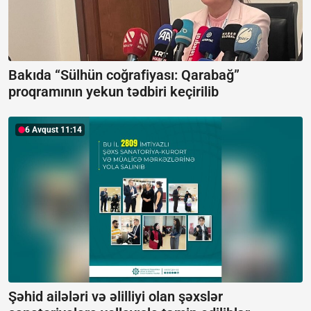
Bakıda “Sülhün coğrafiyası: Qarabağ”
proqramının yekun tədbiri keçirilib
6 Avqust 11:14
Şəhid ailələri və əlilliyi olan şəxslər