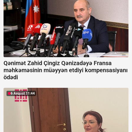
Qənimət Zahid Çingiz Qənizadəyə Fransa
məhkəməsinin müəyyən etdiyi kompensasiyanı
ödədi
6 Avqust 11:44