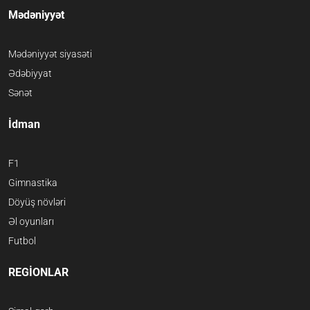
Mədəniyyət
Mədəniyyət siyasəti
Ədəbiyyat
Sənət
İdman
F1
Gimnastika
Döyüş növləri
Əl oyunları
Futbol
REGİONLAR