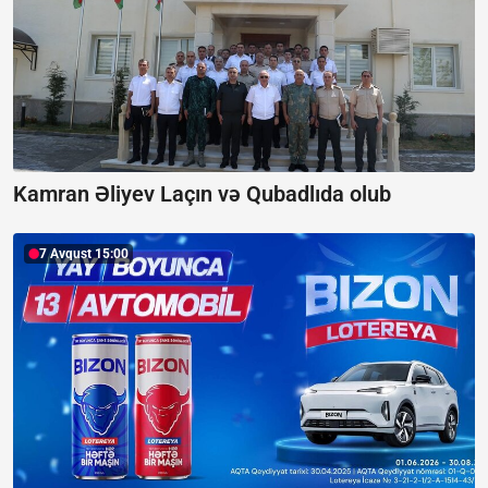
Kamran Əliyev Laçın və Qubadlıda olub
7 Avqust 15:00