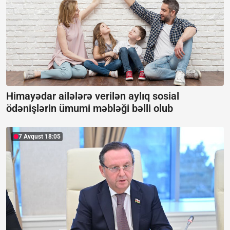
Himayədar ailələrə verilən aylıq sosial
ödənişlərin ümumi məbləği bəlli olub
7 Avqust 18:05