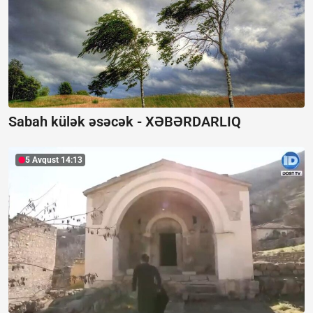
Sabah külək əsəcək -
XƏBƏRDARLIQ
5 Avqust 14:13