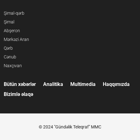
Şimal-qərb
Şimal
Abşeron
Mərkəzi Aran
Qərb
Cənub
Naxçıvan
Bütün xəbərlər
Analitika
Multimedia
Haqqımızda
Bizimlə əlaqə
© 2024 "Gündəlik Teleqraf" MMC