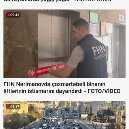
09:43
FHN Nərimanovda çoxmərtəbəli binanın
liftlərinin istismarını dayandırdı -
FOTO/VİDEO
08:17