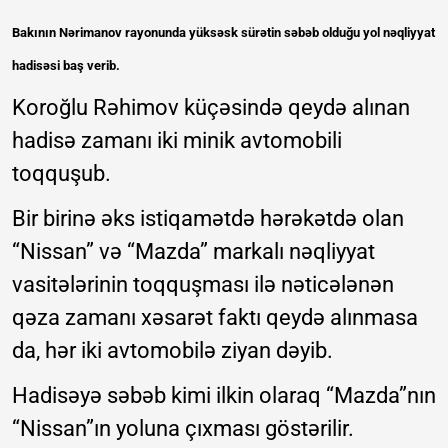
Bakının Nərimanov rayonunda yüksəsk sürətin səbəb olduğu yol nəqliyyat
hadisəsi baş verib.
Koroğlu Rəhimov küçəsində qeydə alınan
hadisə zamanı iki minik avtomobili
toqquşub.
Bir birinə əks istiqamətdə hərəkətdə olan
“Nissan” və “Mazda” markalı nəqliyyat
vasitələrinin toqquşması ilə nəticələnən
qəza zamanı xəsarət faktı qeydə alınmasa
da, hər iki avtomobilə ziyan dəyib.
Hadisəyə səbəb kimi ilkin olaraq “Mazda”nın
“Nissan”ın yoluna çıxması göstərilir.