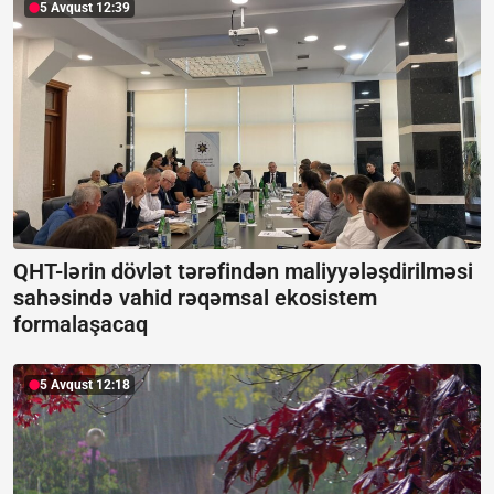
5 Avqust 12:39
QHT-lərin dövlət tərəfindən maliyyələşdirilməsi
sahəsində vahid rəqəmsal ekosistem
formalaşacaq
5 Avqust 12:18