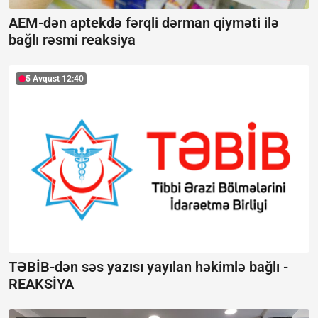
AEM-dən aptekdə fərqli dərman qiyməti ilə
bağlı rəsmi reaksiya
5 Avqust 12:40
TƏBİB-dən səs yazısı yayılan həkimlə bağlı -
REAKSİYA