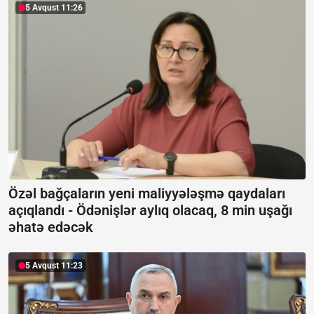
5 Avqust 11:26
Özəl bağçaların yeni maliyyələşmə qaydaları
açıqlandı -
Ödənişlər aylıq olacaq, 8 min uşağı
əhatə edəcək
5 Avqust 11:23