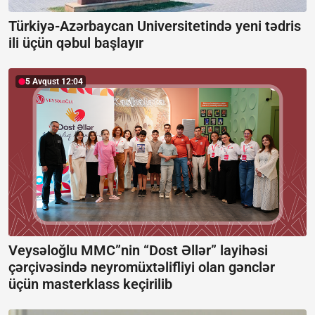
Türkiyə-Azərbaycan Universitetində yeni tədris
ili üçün qəbul başlayır
5 Avqust 12:04
Veysəloğlu MMC”nin “Dost Əllər” layihəsi
çərçivəsində neyromüxtəlifliyi olan gənclər
üçün masterklass keçirilib