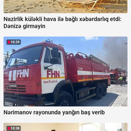
Nazirlik küləkli hava ilə bağlı xəbərdarlıq etdi:
Dənizə girməyin
10:39
Nərimanov rayonunda yanğın baş verib
10:38