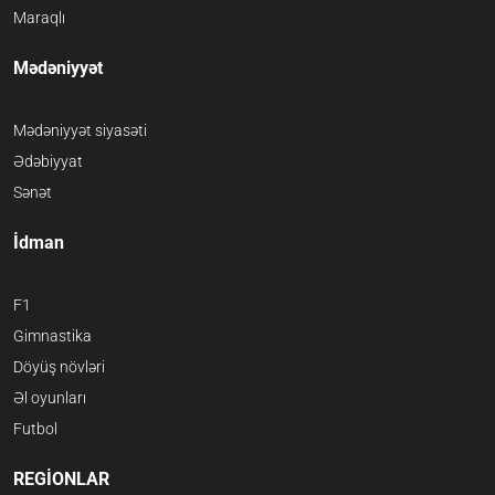
Maraqlı
Mədəniyyət
Mədəniyyət siyasəti
Ədəbiyyat
Sənət
İdman
F1
Gimnastika
Döyüş növləri
Əl oyunları
Futbol
REGİONLAR