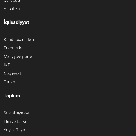
Qarabağ
Analitika
İqtisadiyyat
Kənd təsərrüfatı
Energetika
Maliyyə-sığorta
İKT
Nəqliyyat
Turizm
Toplum
Sosial siyasət
Elm və təhsil
Yaşıl dünya