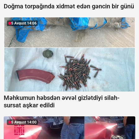
Doğma torpağında xidmət edən gəncin bir günü
5 Avqust 14:06
Məhkumun həbsdən əvvəl gizlətdiyi silah-
sursat aşkar edildi
5 Avqust 14:00