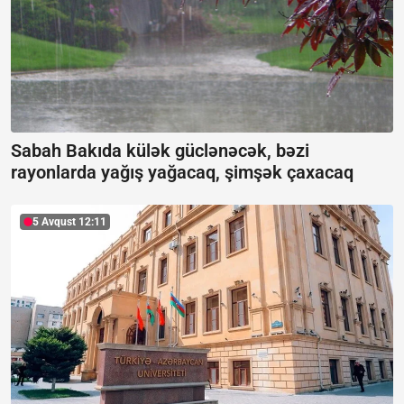
Sabah Bakıda külək güclənəcək, bəzi
rayonlarda yağış yağacaq, şimşək çaxacaq
5 Avqust 12:11