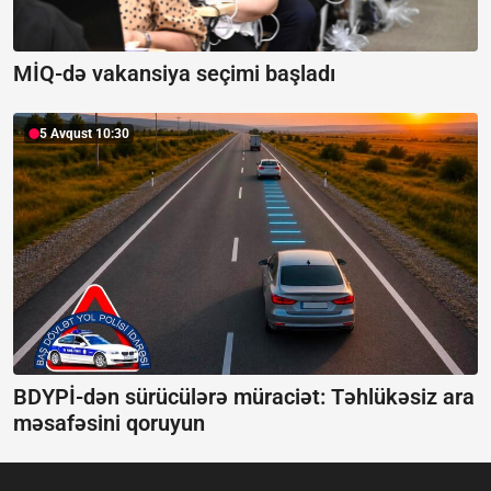
MİQ-də vakansiya seçimi başladı
5 Avqust 10:30
BDYPİ-dən sürücülərə müraciət: Təhlükəsiz ara
məsafəsini qoruyun