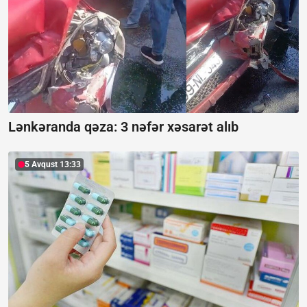
Lənkəranda qəza: 3 nəfər xəsarət alıb
5 Avqust 13:33