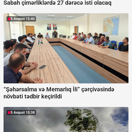
Sabah çimərliklərdə 27 dərəcə isti olacaq
5 Avqust 15:40
“Şəhərsalma və Memarlıq İli” çərçivəsində
növbəti tədbir keçirildi
5 Avqust 15:38