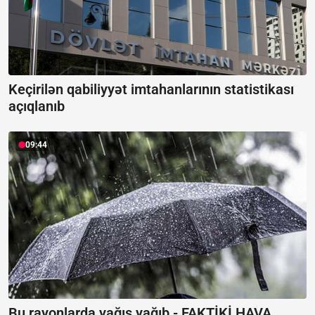
Keçirilən qabiliyyət imtahanlarının statistikası
açıqlanıb
09:44
Bu rayonlarda yağış yağıb -
FAKTİKİ HAVA