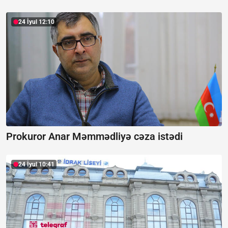
24 İyul 12:10
Prokuror Anar Məmmədliyə cəza istədi
24 İyul 10:41