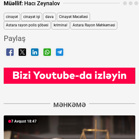
Müəllif:
Hacı Zeynalov
cinayət
cinayət işi
dava
Cinayət Məcəlləsi
Astara rayon polis şöbəsi
kriminal
Astara Rayon Məhkəməsi
Paylaş
MƏHKƏMƏ
7 Avqust 18:47