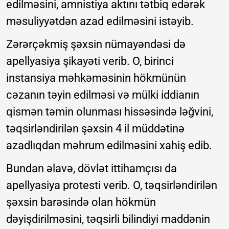
edilməsini, amnistiya aktını tətbiq edərək
məsuliyyətdən azad edilməsini istəyib.
Zərərçəkmiş şəxsin nümayəndəsi də
apellyasiya şikayəti verib. O, birinci
instansiya məhkəməsinin hökmünün
cəzanın təyin edilməsi və mülki iddianın
qismən təmin olunması hissəsində ləğvini,
təqsirləndirilən şəxsin 4 il müddətinə
azadlıqdan məhrum edilməsini xahiş edib.
Bundan əlavə, dövlət ittihamçısı da
apellyasiya protesti verib. O, təqsirləndirilən
şəxsin barəsində olan hökmün
dəyişdirilməsini, təqsirli bilindiyi maddənin