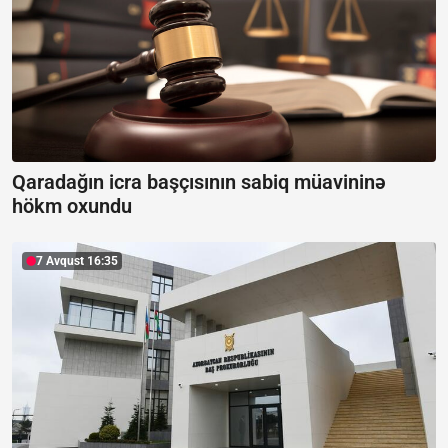
Qaradağın icra başçısının sabiq müavininə
hökm oxundu
7 Avqust 16:35