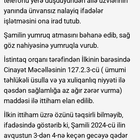
telefonu yerə düşdüyündən ailə üzvlərinin
yanında ünvansız nalayiq ifadələr
işlətməsini ona irad tutub.
Şamilin yumruq atmasını bəhanə edib, sağ
göz nahiyəsinə yumruqla vurub.
İstintaq orqanı tərəfindən İlkinin barəsində
Cinayət Məcəlləsinin 127.2.3-cü ( ümumi
təhlükəli üsulla və ya xuliqanlıq niyyəti ilə
qəsdən sağlamlığa az ağır zərər vurma)
maddəsi ilə ittiham elan edilib.
İlkin ittiham üzrə özünü təqsirli bilməyib,
ifadəsində göstərib ki, Şamili 2024-cü ilin
avqustun 3-dən 4-nə keçən gecəyə qədər