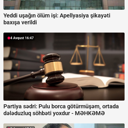
Yeddi uşağın ölüm işi: Apellyasiya şikayəti
baxışa verildi
4 Avqust 16:47
Partiya sədri: Pulu borca götürmüşəm, ortada
dələduzluq söhbəti yoxdur -
MƏHKƏMƏ