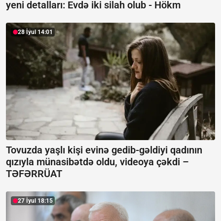
yeni detalları: Evdə iki silah olub -
Hökm
28 İyul 14:01
Tovuzda yaşlı kişi evinə gedib-gəldiyi qadının
qızıyla münasibətdə oldu, videoya çəkdi –
TƏFƏRRÜAT
27 İyul 18:15