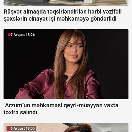
Rüşvət almaqda təqsirləndirilən hərbi vəzifəli
şəxslərin cinayət işi məhkəməyə göndərildi
7 Avqust 13:26
"Arzum"un məhkəməsi qeyri-müəyyən vaxta
təxirə salındı
6 Avqust 18:05