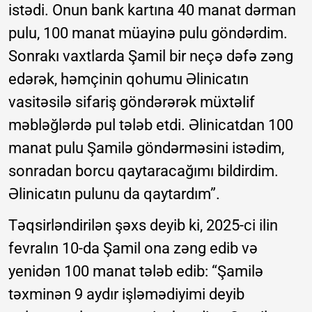
istədi. Onun bank kartına 40 manat dərman
pulu, 100 manat müayinə pulu göndərdim.
Sonrakı vaxtlarda Şamil bir neçə dəfə zəng
edərək, həmçinin qohumu Əlinicatın
vasitəsilə sifariş göndərərək müxtəlif
məbləğlərdə pul tələb etdi. Əlinicatdan 100
manat pulu Şamilə göndərməsini istədim,
sonradan borcu qaytaracağımı bildirdim.
Əlinicatın pulunu da qaytardım”.
Təqsirləndirilən şəxs deyib ki, 2025-ci ilin
fevralın 10-da Şamil ona zəng edib və
yenidən 100 manat tələb edib: “Şamilə
təxminən 9 aydır işləmədiyimi deyib