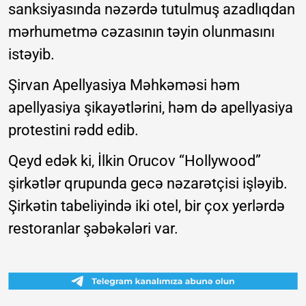
sanksiyasında nəzərdə tutulmuş azadlıqdan
mərhumetmə cəzasının təyin olunmasını
istəyib.
Şirvan Apellyasiya Məhkəməsi həm
apellyasiya şikayətlərini, həm də apellyasiya
protestini rədd edib.
Qeyd edək ki, İlkin Orucov “Hollywood”
şirkətlər qrupunda gecə nəzarətçisi işləyib.
Şirkətin tabeliyində iki otel, bir çox yerlərdə
restoranlar şəbəkələri var.