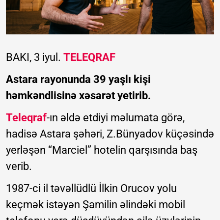
BAKI, 3 iyul.
TELEQRAF
Astara rayonunda 39 yaşlı kişi
həmkəndlisinə xəsarət yetirib.
Teleqraf
-ın əldə etdiyi məlumata görə,
hadisə Astara şəhəri, Z.Bünyadov küçəsində
yerləşən “Marciel” hotelin qarşısında baş
verib.
1987-ci il təvəllüdlü İlkin Orucov yolu
keçmək istəyən Şamilin əlindəki mobil