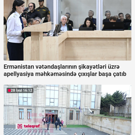
Ermənistan vətəndaşlarının şikayətləri üzrə
apellyasiya məhkəməsində çıxışlar başa çatıb
28 İyul 16:12