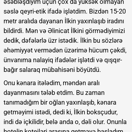
əsəbləşdiyim üçün çox da yüksək olmayan
səslə qeyri-etik ifadə işlətdim. Bizdən 15-20
metr aralıda dayanan İlkin yaxınlaşıb iradını
bildirdi. Mən və Əlinicat İlkini görmədiyimizi
dedik, dəfələrlə üzr istədik. İlkin bu sözlərə
əhəmiyyət vermədən üzərimə hücum çəkdi,
ünvanıma nalayiq ifadələr işlətdi və qışqır-
bağır salaraq mübahisəni böyütdü.
Onu kənara itələdim, məndən aralı
dayanmasını tələb etdim. Bu zaman
tanımadığım bir oğlan yaxınlaşıb, kənara
getməyimi istədi, dedi ki, İlkin boksçudur,
indi də içkilidir, belə anda o, dəli olur. Onunla
hotelin kotejləri arasına getməyə başladım.