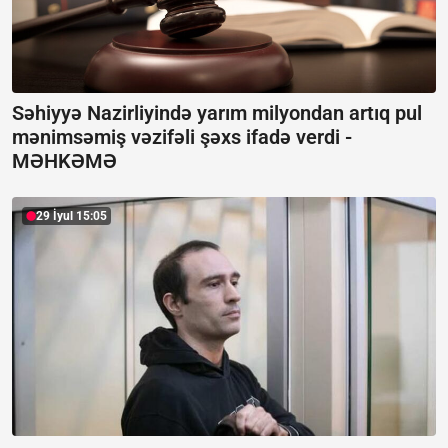
Səhiyyə Nazirliyində yarım milyondan artıq pul
mənimsəmiş vəzifəli şəxs ifadə verdi -
MƏHKƏMƏ
29 İyul 15:05