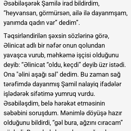
Əsəbiləşərək Şamilə irad bildirdim,
“heyvansan, görmürsən, ailə ilə dayanmşam,
yanımda qadın var” dedim”.
Təqsirləndirilən şəxsin sözlərinə görə,
Əlinicat adlı bir nəfər onun qolundan
yavaşca vurub, məhkəmə işçisi olduğunu
deyib: “Əlinicat “oldu, keçdi” deyib üzr istədi.
Ona "əlini aşağı sal" dedim. Bu zaman sağ
tərəfimdə dayanmış Şamil nalayiq ifadələr
işlədərək sifətimə yumruq vurdu.
Əsəbiləşdim, belə hərəkət etməsinin
səbəbini soruşdum. Mənimlə döyüşə hazır
olduğunu bildirdi, “gəl bura, ağzını cıracam”