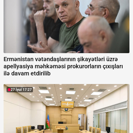
Ermənistan vətəndaşlarının şikayətləri üzrə
apellyasiya məhkəməsi prokurorların çıxışları
ilə davam etdirilib
27 İyul 17:27