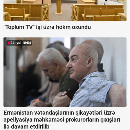
"Toplum TV" işi üzrə hökm oxundu
24 İyul 18:54
Ermənistan vətəndaşlarının şikayətləri üzrə
apellyasiya məhkəməsi prokurorların çıxışları
ilə davam etdirilib