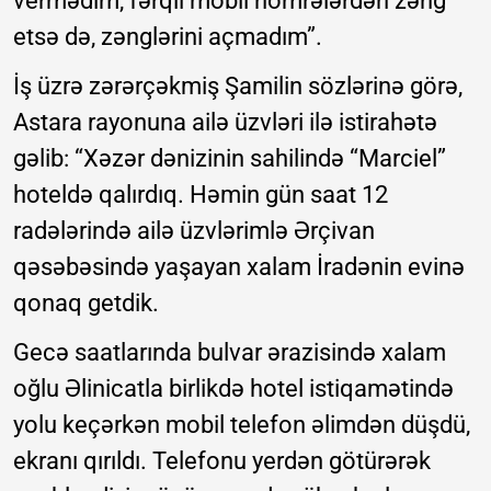
vermədim, fərqli mobil nömrələrdən zəng
etsə də, zənglərini açmadım”.
İş üzrə zərərçəkmiş Şamilin sözlərinə görə,
Astara rayonuna ailə üzvləri ilə istirahətə
gəlib: “Xəzər dənizinin sahilində “Marciel”
hoteldə qalırdıq. Həmin gün saat 12
radələrində ailə üzvlərimlə Ərçivan
qəsəbəsində yaşayan xalam İradənin evinə
qonaq getdik.
Gecə saatlarında bulvar ərazisində xalam
oğlu Əlinicatla birlikdə hotel istiqamətində
yolu keçərkən mobil telefon əlimdən düşdü,
ekranı qırıldı. Telefonu yerdən götürərək