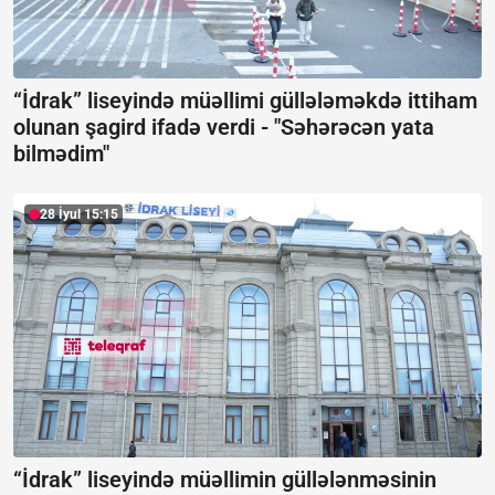
“İdrak” liseyində müəllimi güllələməkdə ittiham
olunan şagird ifadə verdi -
"Səhərəcən yata
bilmədim"
28 İyul 15:15
“İdrak” liseyində müəllimin güllələnməsinin