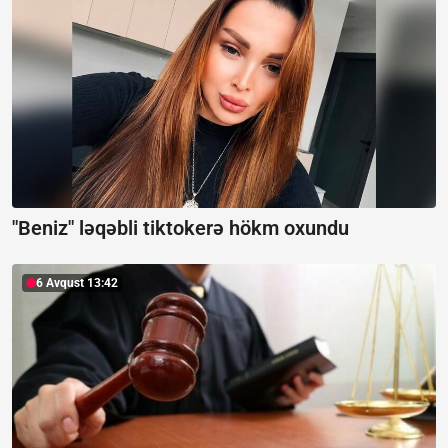
"Beniz" ləqəbli tiktokerə hökm oxundu
6 Avqust 13:42