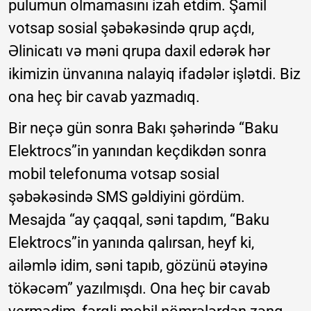
pulumun olmamasını izah etdim. Şamil
votsap sosial şəbəkəsində qrup açdı,
Əlinicatı və məni qrupa daxil edərək hər
ikimizin ünvanına nalayiq ifadələr işlətdi. Biz
ona heç bir cavab yazmadıq.
Bir neçə gün sonra Bakı şəhərində “Baku
Elektrocs”in yanından keçdikdən sonra
mobil telefonuma votsap sosial
şəbəkəsində SMS gəldiyini gördüm.
Mesajda “ay çaqqal, səni tapdım, “Baku
Elektrocs”in yanında qalırsan, heyf ki,
ailəmlə idim, səni tapıb, gözünü ətəyinə
tökəcəm” yazılmışdı. Ona heç bir cavab