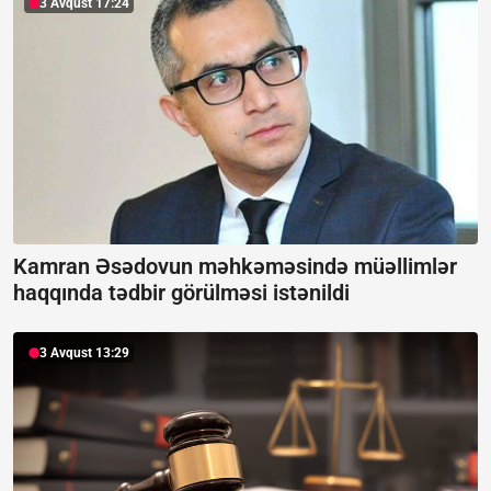
3 Avqust 17:24
Kamran Əsədovun məhkəməsində müəllimlər
haqqında tədbir görülməsi istənildi
3 Avqust 13:29