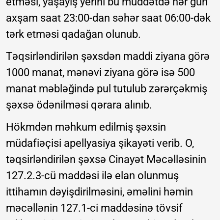
etməsi, yaşayış yerini bu müddətdə hər gün
axşam saat 23:00-dan səhər saat 06:00-dək
tərk etməsi qadağan olunub.
Təqsirləndirilən şəxsdən maddi ziyana görə
1000 manat, mənəvi ziyana görə isə 500
manat məbləğində pul tutulub zərərçəkmiş
şəxsə ödənilməsi qərara alınıb.
Hökmdən məhkum edilmiş şəxsin
müdafiəçisi apellyasiya şikayəti verib. O,
təqsirləndirilən şəxsə Cinayət Məcəlləsinin
127.2.3-cü maddəsi ilə elan olunmuş
ittihamın dəyişdirilməsini, əməlini həmin
məcəllənin 127.1-ci maddəsinə tövsif