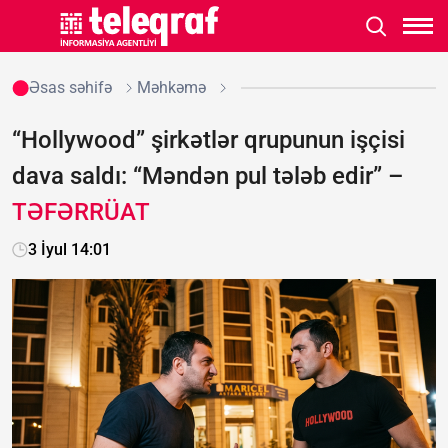
Əsas səhifə
Məhkəmə
“Hollywood” şirkətlər qrupunun işçisi
dava saldı: “Məndən pul tələb edir” –
TƏFƏRRÜAT
3 İyul 14:01