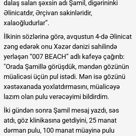
dalaş salan şəxsin adı Şamil, digərininki
Əlinicatdır, Ərçivan sakinləridir,
xalaoğludurlar”.
İlkinin sözlərinə görə, avqustun 4-də Əlinicat
zəng edərək onu Xəzər dənizi sahilində
yerləşən “007 BEACH” adlı kafeyə çağırıb:
"Orada Şamillə görüşdük, məndən gözünün
müalicəsi üçün pul istədi. Mən isə gözünü
xəstəxanada yoxlatdırmasını, müalicəyə
lazım olan pulu verəcəyimi bildirdim.
İki gündən sonra Şamil mesaj yazdı, səs
atdı, göz klinikasına getdiyini, 25 manat
dərman pulu, 100 manat müayinə pulu