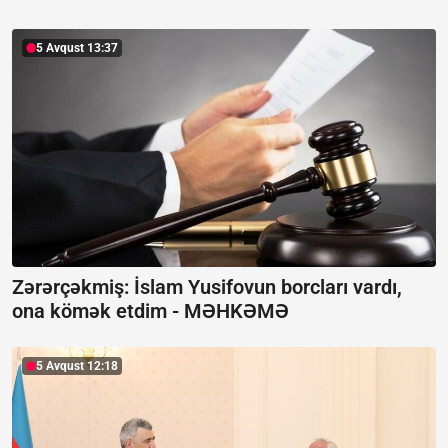
5 Avqust 13:37
Zərərçəkmiş: İslam Yusifovun borcları vardı,
ona kömək etdim -
MƏHKƏMƏ
5 Avqust 12:18