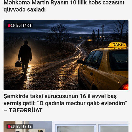
Məhkəmə Martin Ryanın 10 illik həbs cəzasını
qüvvədə saxladı
29 İyul 14:01
Şəmkirdə taksi sürücüsünün 16 il əvvəl baş
vermiş qətli: “O qadınla məcbur qalıb evləndim”
–
TƏFƏRRÜAT
28 İyul 19:12