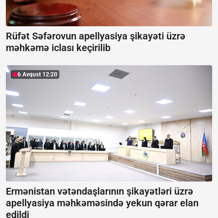
Rüfət Səfərovun apellyasiya şikayəti üzrə
məhkəmə iclası keçirilib
6 Avqust 12:20
Ermənistan vətəndaşlarının şikayətləri üzrə
apellyasiya məhkəməsində yekun qərar elan
edildi