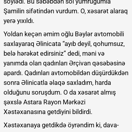
söylədi. Bu səbəbdən sol yumruğumla
Şamilin sifətindən vurdum. O, xəsarət alaraq
yerə yıxıldı.
Yoldan keçən əmim oğlu Bəylər avtomobili
saxlayaraq Əlinicata “ayıb deyil, qohumsuz,
belə hərəkət edirsiniz” dedi, məni və
yanımda olan qadınları Ərçivan qəsəbəsinə
apardı. Qadınları avtomobildən düşürdükdən
sonra Əlinicatla əlaqə saxladım, harda
olduğunu soruşdum. O da xəsarət almış
şəxslə Astara Rayon Mərkəzi
Xəstəxanasına getdiyini bildirdi.
Xəstəxanaya getdikdə öyrəndim ki, dava-