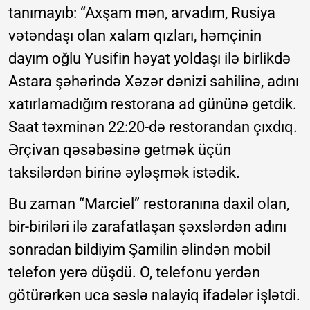
tanımayıb: “Axşam mən, arvadım, Rusiya
vətəndaşı olan xalam qızları, həmçinin
dayım oğlu Yusifin həyat yoldaşı ilə birlikdə
Astara şəhərində Xəzər dənizi sahilinə, adını
xatırlamadığım restorana ad gününə getdik.
Saat təxminən 22:20-də restorandan çıxdıq.
Ərçivan qəsəbəsinə getmək üçün
taksilərdən birinə əyləşmək istədik.
Bu zaman “Marciel” restoranına daxil olan,
bir-biriləri ilə zarafatlaşan şəxslərdən adını
sonradan bildiyim Şamilin əlindən mobil
telefon yerə düşdü. O, telefonu yerdən
götürərkən uca səslə nalayiq ifadələr işlətdi.