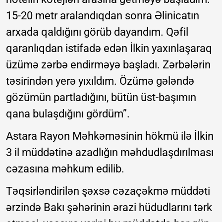
15-20 metr aralandıqdan sonra Əlinicatın
arxada qaldığını görüb dayandım. Qəfil
qaranlıqdan istifadə edən İlkin yaxınlaşaraq
üzümə zərbə endirməyə başladı. Zərbələrin
təsirindən yerə yıxıldım. Özümə gələndə
gözümün partladığını, bütün üst-başımın
qana bulaşdığını gördüm”.
Astara Rayon Məhkəməsinin hökmü ilə İlkin
3 il müddətinə azadlığın məhdudlaşdırılması
cəzasına məhkum edilib.
Təqsirləndirilən şəxsə cəzaçəkmə müddəti
ərzində Bakı şəhərinin ərazi hüdudlarını tərk