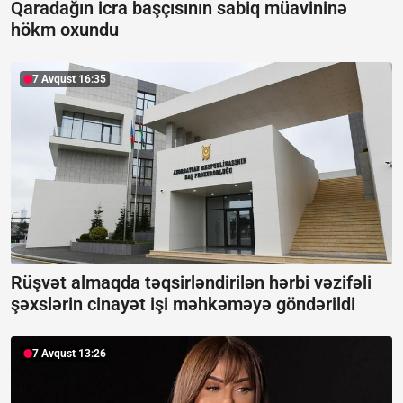
Qaradağın icra başçısının sabiq müavininə
hökm oxundu
7 Avqust 16:35
Rüşvət almaqda təqsirləndirilən hərbi vəzifəli
şəxslərin cinayət işi məhkəməyə göndərildi
7 Avqust 13:26