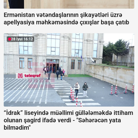
Ermənistan vətəndaşlarının şikayətləri üzrə
apellyasiya məhkəməsində çıxışlar başa çatıb
28 İyul 16:12
“İdrak” liseyində müəllimi güllələməkdə ittiham
olunan şagird ifadə verdi -
"Səhərəcən yata
bilmədim"