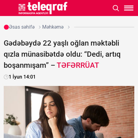
Əsas səhifə
Məhkəmə
Gədəbəydə 22 yaşlı oğlan məktəbli
qızla münasibətdə oldu: “Dedi, artıq
boşanmışam” –
TƏFƏRRÜAT
1 İyun 14:01