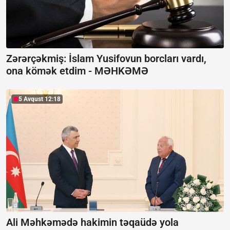
Zərərçəkmiş: İslam Yusifovun borcları vardı,
ona kömək etdim -
MƏHKƏMƏ
5 Avqust 12:18
Ali Məhkəmədə hakimin təqaüdə yola