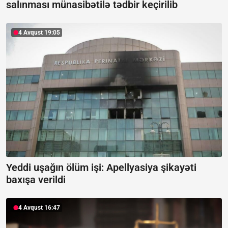
salınması münasibətilə tədbir keçirilib
4 Avqust 19:05
Yeddi uşağın ölüm işi: Apellyasiya şikayəti
baxışa verildi
4 Avqust 16:47