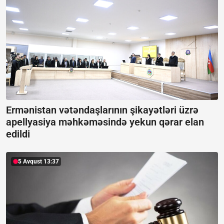
Ermənistan vətəndaşlarının şikayətləri üzrə
apellyasiya məhkəməsində yekun qərar elan
edildi
5 Avqust 13:37