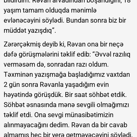
bildirdim. Rəvan arvadından boşandığını, 18
yaşım tamam olduqda mənimlə
evlənəcəyini söylədi. Bundan sonra biz bir
müddət yazışdıq”.
Zərərçəkmiş deyib ki, Rəvan ona bir neçə
dəfə görüşmələrini təklif edib: “Əvvəl razılıq
verməsəm də, sonradan razı oldum.
Təxminən yazışmağa başladığımız vaxtdan
2 gün sonra Rəvanla yaşadığım evin
həyətində görüşdük. Bir saat söhbət etdik.
Söhbət əsnasında mənə sevgili olmağımızı
təklif etdi. Ona sevgi münasibətimizin
alınmayacağını dedim. Rəvan da bir cavab
almamış heç bir yerə getməyəcəyini söylədi.