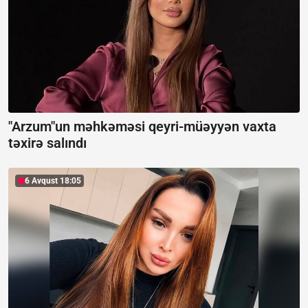
"Arzum"un məhkəməsi qeyri-müəyyən vaxta
təxirə salındı
6 Avqust 18:05