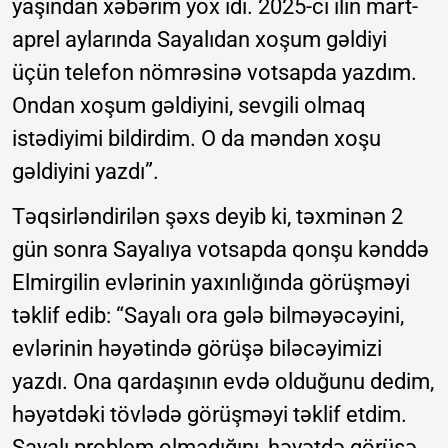
yaşından xəbərim yox idi. 2025-ci ilin mart-
aprel aylarında Sayalıdan xoşum gəldiyi
üçün telefon nömrəsinə votsapda yazdım.
Ondan xoşum gəldiyini, sevgili olmaq
istədiyimi bildirdim. O da məndən xoşu
gəldiyini yazdı”.
Təqsirləndirilən şəxs deyib ki, təxminən 2
gün sonra Sayalıya votsapda qonşu kənddə
Elmirgilin evlərinin yaxınlığında görüşməyi
təklif edib: “Sayalı ora gələ bilməyəcəyini,
evlərinin həyətində görüşə biləcəyimizi
yazdı. Ona qardaşının evdə olduğunu dedim,
həyətdəki tövlədə görüşməyi təklif etdim.
Sayalı problem olmadığını, həyətdə görüşə