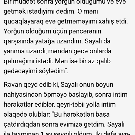
Bir müddət sonra yorğun olduğumu və evə
getmək istədiyimi dedim. O məni
qucaqlayaraq evə getməməyimi xahiş etdi.
Yorğun olduğum üçün pəncərənin
qarşısında yatağa uzandım. Sayalı da
yanıma uzandı, məndən gecə onlarda
qalmağımı istədi. Mən isə bir az qalıb
gedəcəyimi söylədim”.
Rəvan qeyd edib ki, Sayalı onun boyun
nahiyəsindən öpməyə başlayıb, sonra intim
hərəkətlər ediblər, qeyri-təbii yolla intim
əlaqədə olublar: “Bu hərəkətləri başa
çatdırdıqdan sonra evimizə getdim. Sayalı
ilə təxminən 1 ay sevgili oldum. İki dəfə ayrı-