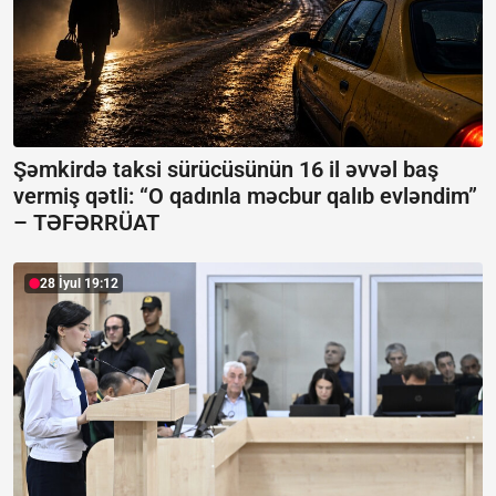
Şəmkirdə taksi sürücüsünün 16 il əvvəl baş
vermiş qətli: “O qadınla məcbur qalıb evləndim”
–
TƏFƏRRÜAT
28 İyul 19:12