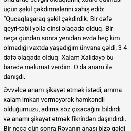
üçün şəkil çəkdirmələrini xahiş edib:
“Qucaqlaşaraq şəkil çəkdirdik. Bir dəfə
qeyri-təbii yolla cinsi əlaqədə olduq. Bir
neçə gündən sonra yenidən evdə heç kim
olmadığı vaxtda yaşadığım ünvana gəldi, 3-4
dəfə əlaqədə olduq. Xalam Xalidəyə bu
barədə məlumat verdim. O da anam ilə
danışdı.
Əvvəlcə anam şikayət etmək istədi, amma
xalam imkan verməyərək həmkəndli
olduğumuzu, adıma söz çıxacağını bildirdi
və anamı şikayət etmək fikrindən daşındırdı.
Bir neçə gün sonra Rəvanın anası bizə gəldi