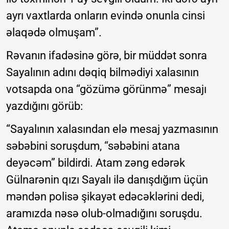
ayrı vaxtlarda onların evində onunla cinsi
əlaqədə olmuşam”.
Rəvanın ifadəsinə görə, bir müddət sonra
Sayalının adını dəqiq bilmədiyi xalasının
votsapda ona “gözümə görünmə” mesajı
yazdığını görüb:
“Sayalının xalasından elə mesaj yazmasının
səbəbini soruşdum, “səbəbini atana
deyəcəm” bildirdi. Atam zəng edərək
Gülnarənin qızı Sayalı ilə danışdığım üçün
məndən polisə şikayət edəcəklərini dedi,
aramızda nəsə olub-olmadığını soruşdu.