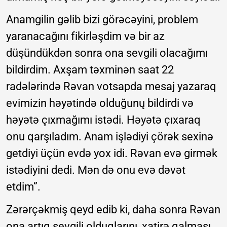
Anamgilin gəlib bizi görəcəyini, problem
yaranacağını fikirləşdim və bir az
düşündükdən sonra ona sevgili olacağımı
bildirdim. Axşam təxminən saat 22
radələrində Rəvan votsapda mesaj yazaraq
evimizin həyətində olduğunų bildirdi və
həyətə çıxmağımı istədi. Həyətə çıxaraq
onu qarşıladım. Anam işlədiyi çörək sexinə
getdiyi üçün evdə yox idi. Rəvan evə girmək
istədiyini dedi. Mən də onu evə dəvət
etdim”.
Zərərçəkmiş qeyd edib ki, daha sonra Rəvan
ona artıq sevgili olduqlarını, xatirə qalması