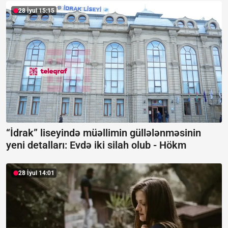
28 İyul 15:15
“İdrak” liseyində müəllimin güllələnməsinin
yeni detalları: Evdə iki silah olub -
Hökm
28 İyul 14:01