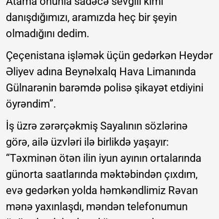
Atama onunla sadəcə sevgili kimi
danışdığımızı, aramızda heç bir şeyin
olmadığını dedim.
Çeçenistana işləmək üçün gedərkən Heydər
Əliyev adına Beynəlxalq Hava Limanında
Gülnarənin barəmdə polisə şikayət etdiyini
öyrəndim”.
İş üzrə zərərçəkmiş Sayalının sözlərinə
görə, ailə üzvləri ilə birlikdə yaşayır:
“Təxminən ötən ilin iyun ayının ortalarında
günorta saatlarında məktəbindən çıxdım,
evə gedərkən yolda həmkəndlimiz Rəvan
mənə yaxınlaşdı, məndən telefonumun