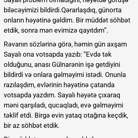
biləcəyimizi bildirdi.Qərarlaşdıq, günorta
onların həyətinə gəldim. Bir müddət söhbət
etdik, sonra mən evimizə qayıtdım”.
Rəvanın sözlərinə görə, həmin gün axşam
Sayalı ona votsapda yazıb: “Evdə tək
olduğunu, anası Gülnarənin işə getdiyini
bildirdi və onlara gəlməyimi istədi. Onunla
razılaşdım, evlərinin həyətinə çatanda
votsapda yazdım. Sayalı həyətə çıxaraq
məni qarşıladı, qucaqladı, evə gəlməyimi
təklif etdi. Birgə evin yataq otağına keçdik,
bir az söhbət etdik.