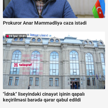
Prokuror Anar Məmmədliyə cəza istədi
24 İyul 10:41
"İdrak" liseyindəki cinayət işinin qapalı
keçirilməsi barədə qərar qəbul edildi