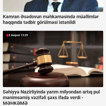
Kamran Əsədovun məhkəməsində müəllimlər
haqqında tədbir görülməsi istənildi
3 Avqust 13:29
Səhiyyə Nazirliyində yarım milyondan artıq pul
mənimsəmiş vəzifəli şəxs ifadə verdi -
MƏHKƏMƏ