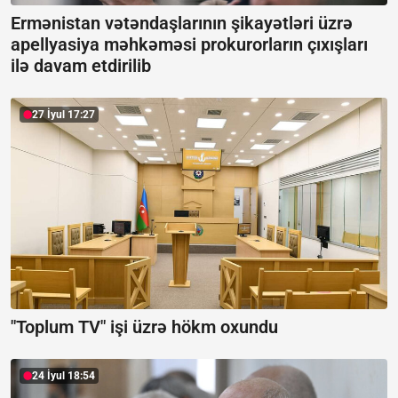
Ermənistan vətəndaşlarının şikayətləri üzrə
apellyasiya məhkəməsi prokurorların çıxışları
ilə davam etdirilib
27 İyul 17:27
"Toplum TV" işi üzrə hökm oxundu
24 İyul 18:54