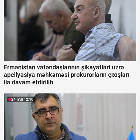
Ermənistan vətəndaşlarının şikayətləri üzrə
apellyasiya məhkəməsi prokurorların çıxışları
ilə davam etdirilib
24 İyul 12:10