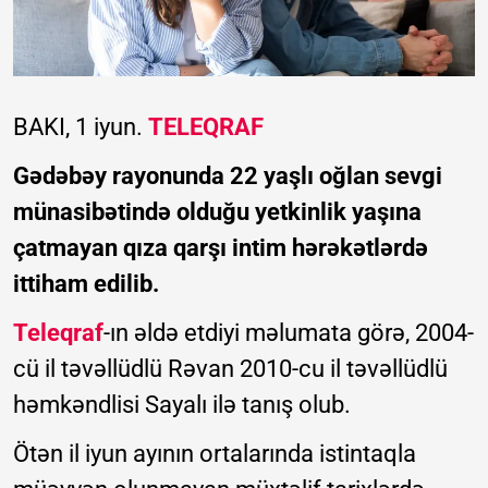
BAKI, 1 iyun.
TELEQRAF
Gədəbəy rayonunda 22 yaşlı oğlan sevgi
münasibətində olduğu yetkinlik yaşına
çatmayan qıza qarşı intim hərəkətlərdə
ittiham edilib.
Teleqraf
-ın əldə etdiyi məlumata görə, 2004-
cü il təvəllüdlü Rəvan 2010-cu il təvəllüdlü
həmkəndlisi Sayalı ilə tanış olub.
Ötən il iyun ayının ortalarında istintaqla