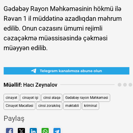
Gədəbəy Rayon Məhkəməsinin hökmü ilə
Rəvan 1 il müddətinə azadlıqdan məhrum
edilib. Onun cəzasını ümumi rejimli
cəzaçəkmə müəssisəsində çəkməsi
müəyyən edilib.
Müəllif:
Hacı Zeynalov
cinayət
cinayət işi
cinsi əlaqə
Gədəbəy rayon Məhkəməsi
Cinayət Məcəlləsi
cinsi zorakılıq
məktəbli
kriminal
Paylaş