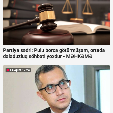
Partiya sədri: Pulu borca götürmüşəm, ortada
dələduzluq söhbəti yoxdur -
MƏHKƏMƏ
3 Avqust 17:24