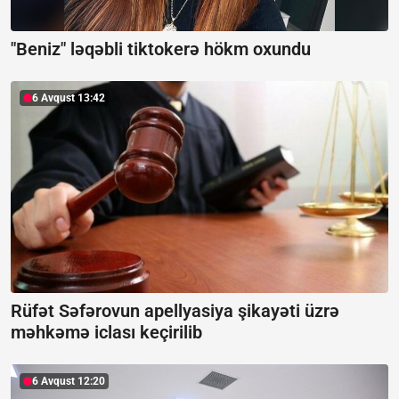
"Beniz" ləqəbli tiktokerə hökm oxundu
6 Avqust 13:42
Rüfət Səfərovun apellyasiya şikayəti üzrə
məhkəmə iclası keçirilib
6 Avqust 12:20