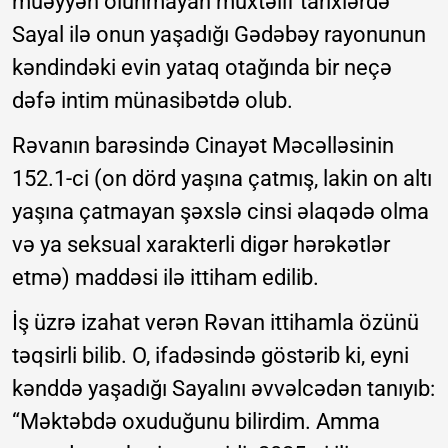
müəyyən olunmayan müxtəlif tarixlərdə
Sayal ilə onun yaşadığı Gədəbəy rayonunun
kəndindəki evin yataq otağında bir neçə
dəfə intim münasibətdə olub.
Rəvanın barəsində Cinayət Məcəlləsinin
152.1-ci (on dörd yaşına çatmış, lakin on altı
yaşına çatmayan şəxslə cinsi əlaqədə olma
və ya seksual xarakterli digər hərəkətlər
etmə) maddəsi ilə ittiham edilib.
İş üzrə izahat verən Rəvan ittihamla özünü
təqsirli bilib. O, ifadəsində göstərib ki, eyni
kənddə yaşadığı Sayalını əvvəlcədən tanıyıb:
“Məktəbdə oxuduğunu bilirdim. Amma