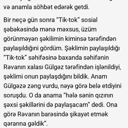
və anamla söhbət edərək getdi.
Bir neçə gün sonra “Tik-tok” sosial
şəbəkəsində mənə məxsus, üzüm
görünməyən şəkilimin kiminsə tərəfindən
paylaşıldığıni gördüm. Şəklimin paylaşıldığı
“Tik-tok” səhifəsinə baxanda səhifənin
Rəvanın xalası Gülgəz tərəfindən işlənildiyi,
şəklimi onun paylaşdığını bildik. Anam
Gülgəzə zəng vurdu, nəyə görə belə etdiyini
soruşdu. O da anama “hələ sənin qızının
şəxsi şəkillərini də paylaşacam” dedi. Ona
görə Rəvanın barəsində şikayət etmək
qərarına gəldik”.