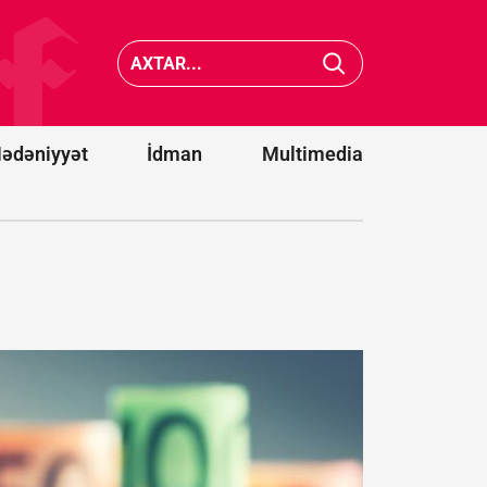
Xameneinin
səhhəti
Saakaşvi
kəskin
Məni bu
pisləşdi -
görə
Hər an ölə
bağışlay
bilər
bilmirlər
ədəniyyət
İdman
Multimedia