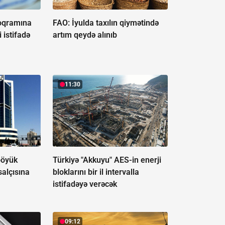
roqramına
FAO: İyulda taxılın qiymətində
 istifadə
artım qeydə alınıb
11:30
böyük
Türkiyə "Akkuyu" AES-in enerji
salçısına
bloklarını bir il intervalla
istifadəyə verəcək
09:12