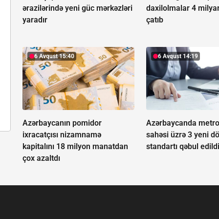
ərazilərində yeni güc mərkəzləri
daxilolmalar 4 mily
yaradır
çatıb
6 Avqust 15:40
6 Avqust 14:19
Azərbaycanın pomidor
Azərbaycanda metro
ixracatçısı nizamnamə
sahəsi üzrə 3 yeni dö
kapitalını 18 milyon manatdan
standartı qəbul edild
çox azaltdı