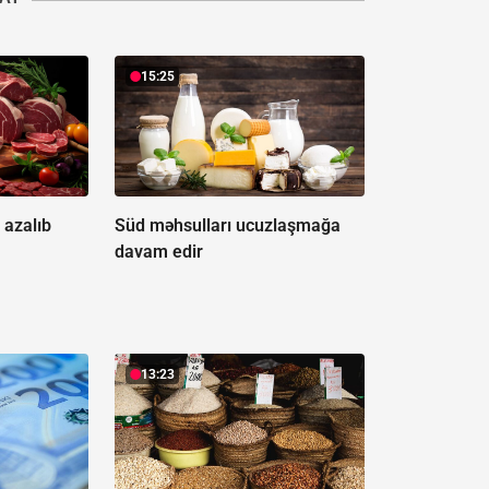
15:25
 azalıb
Süd məhsulları ucuzlaşmağa
davam edir
13:23