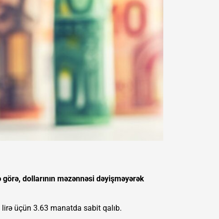
 görə, dollarının məzənnəsi dəyişməyərək
0 lirə üçün 3.63 manatda sabit qalıb.