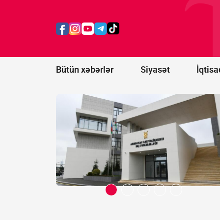
təqsirləndirilən
hərbi vəzifəli
şəxslərin
cinayət işi
məhkəməyə
göndərildi
Bütün xəbərlər
Siyasət
İqtisa