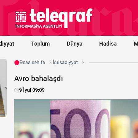
üzə çıxdı -
“Məqsədimiz
Gürcüstanı
tamamilə
məhv
etməkdir”
diyyat
Toplum
Dünya
Hadisə
M
Əsas səhifə
İqtisadiyyat
Avro bahalaşdı
9 İyul 09:09