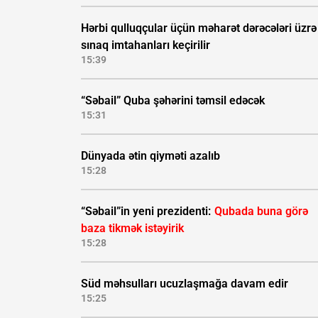
Hərbi qulluqçular üçün məharət dərəcələri üzrə
sınaq imtahanları keçirilir
15:39
“Səbail” Quba şəhərini təmsil edəcək
15:31
Dünyada ətin qiyməti azalıb
15:28
“Səbail”in yeni prezidenti:
Qubada buna görə
baza tikmək istəyirik
15:28
Süd məhsulları ucuzlaşmağa davam edir
15:25