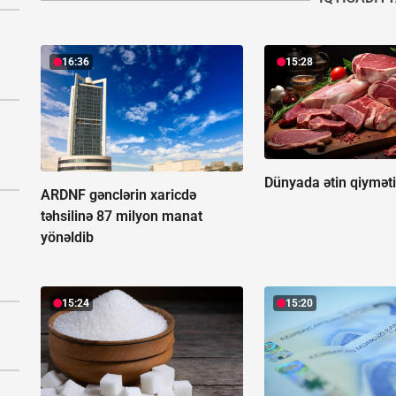
16:36
15:28
Dünyada ətin qiyməti
ARDNF gənclərin xaricdə
təhsilinə 87 milyon manat
yönəldib
15:24
15:20