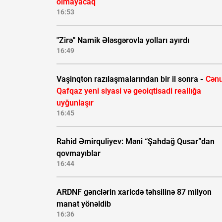
olmayacaq
16:53
"Zirə" Namik Ələsgərovla yolları ayırdı
16:49
Vaşinqton razılaşmalarından bir il sonra -
Cənu
Qafqaz yeni siyasi və geoiqtisadi reallığa
uyğunlaşır
16:45
Rahid Əmirquliyev: Məni “Şahdağ Qusar”dan
qovmayıblar
16:44
ARDNF gənclərin xaricdə təhsilinə 87 milyon
manat yönəldib
16:36