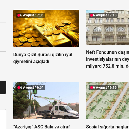
6 Avqust 17:31
6 Avqust 17:10
Neft Fondunun daşı
Dünya Qızıl Şurası qızılın iyul
investisiyalarının dəy
qiymətini açıqladı
milyard 752,8 mln. d
6 Avqust 16:51
6 Avqust 16:16
“Azərişıq” ASC Bakı və ətraf
Sosial sığorta haqlar