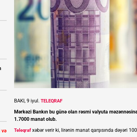
n
BAKI, 9 iyul.
TELEQRAF
Mərkəzi Bankın bu günə olan rəsmi valyuta məzənnəsinə
1.7000 manat olub.
xəbər verir ki, lirənin manat qarşısında dəyəri 10
Teleqraf
 və