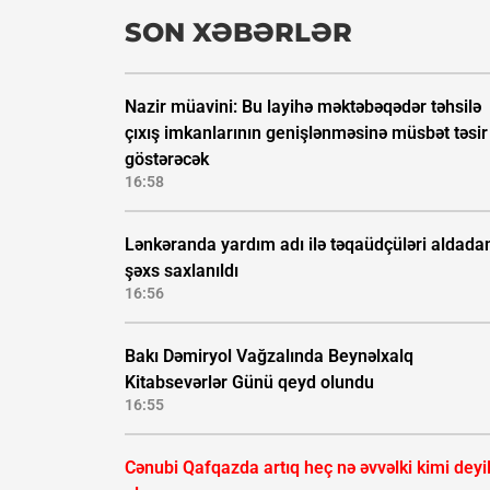
SON XƏBƏRLƏR
Nazir müavini: Bu layihə məktəbəqədər təhsilə
çıxış imkanlarının genişlənməsinə müsbət təsir
göstərəcək
16:58
Lənkəranda yardım adı ilə təqaüdçüləri aldada
şəxs saxlanıldı
16:56
Bakı Dəmiryol Vağzalında Beynəlxalq
Kitabsevərlər Günü qeyd olundu
16:55
Cənubi Qafqazda artıq heç nə əvvəlki kimi deyil