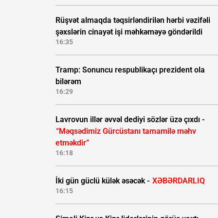
Rüşvət almaqda təqsirləndirilən hərbi vəzifəli
şəxslərin cinayət işi məhkəməyə göndərildi
16:35
Tramp: Sonuncu respublikaçı prezident ola
bilərəm
16:29
Lavrovun illər əvvəl dediyi sözlər üzə çıxdı -
“Məqsədimiz Gürcüstanı tamamilə məhv
etməkdir”
16:18
İki gün güclü külək əsəcək -
XƏBƏRDARLIQ
16:15