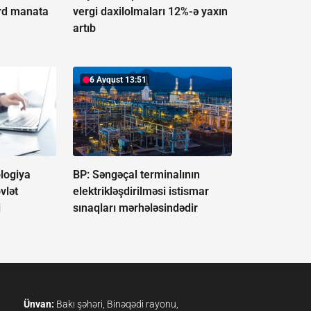
ard manata
vergi daxilolmaları 12%-ə yaxın
artıb
6 Avqust 13:51
logiya
BP: Səngəçal terminalının
vlət
elektrikləşdirilməsi istismar
i
sınaqları mərhələsindədir
Ünvan:
Bakı şəhəri, Binəqədi rayonu,