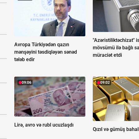
"Azəristiliktəchizat" is
Avropa Türkiyədən qazın
mövsümü ilə bağlı sa
mənşəyini təsdiqləyən sənəd
müraciət etdi
tələb edir
09:06
09:02
Lirə, avro və rubl ucuzlaşdı
Qızıl və gümüş bahal