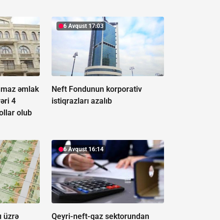
6 Avqust 17:03
nmaz əmlak
Neft Fondunun korporativ
əri 4
istiqrazları azalıb
ollar olub
6 Avqust 16:14
ı üzrə
Qeyri-neft-qaz sektorundan