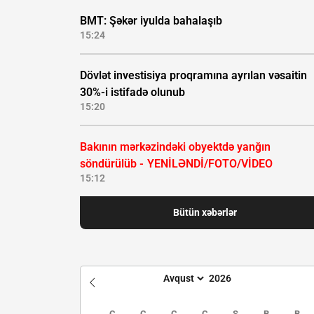
BMT: Şəkər iyulda bahalaşıb
15:24
Dövlət investisiya proqramına ayrılan vəsaitin
30%-i istifadə olunub
15:20
Bakının mərkəzindəki obyektdə yanğın
söndürülüb -
YENİLƏNDİ/FOTO/VİDEO
15:12
Bütün xəbərlər
Ç
Ç
C
C
Ş
B
B