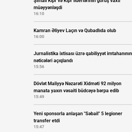
Şimali Kipr və Kipr liderlərinin görüş vaxtı
müəyyənləşdi
16:10
Kamran Əliyev Laçın və Qubadlıda olub
16:00
Jurnalistika ixtisası üzrə qabiliyyət imtahanının
nəticələri açıqlandı
15:56
Dövlət Maliyyə Nəzarəti Xidməti 92 milyon
manata yaxın vəsaiti büdcəyə bərpa edib
15:49
Yeni sponsorla anlaşan "Səbail" 5 legioner
transfer etdi
15:47