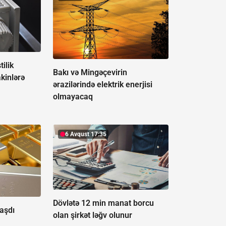
tilik
Bakı və Mingəçevirin
kinlərə
ərazilərində elektrik enerjisi
olmayacaq
6 Avqust 17:35
Dövlətə 12 min manat borcu
aşdı
olan şirkət ləğv olunur