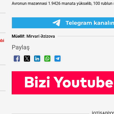
Avronun məzənnəsi 1.9426 manata yüksəlib, 100 rublun 
Müəllif:
Mirvari Əzizova
bi
Paylaş
İQTISADIY