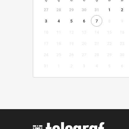
27
28
29
30
31
1
2
3
4
5
6
7
8
9
10
11
12
13
14
15
16
17
18
19
20
21
22
23
24
25
26
27
28
29
30
31
1
2
3
4
5
6