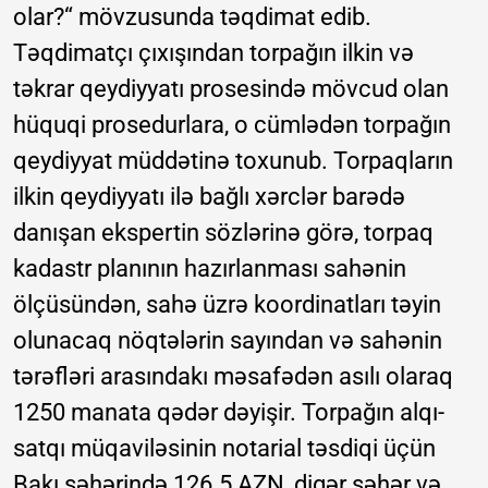
olar?“ mövzusunda təqdimat edib.
Təqdimatçı çıxışından torpağın ilkin və
təkrar qeydiyyatı prosesində mövcud olan
hüquqi prosedurlara, o cümlədən torpağın
qeydiyyat müddətinə toxunub. Torpaqların
ilkin qeydiyyatı ilə bağlı xərclər barədə
danışan ekspertin sözlərinə görə, torpaq
kadastr planının hazırlanması sahənin
ölçüsündən, sahə üzrə koordinatları təyin
olunacaq nöqtələrin sayından və sahənin
tərəfləri arasındakı məsafədən asılı olaraq
1250 manata qədər dəyişir. Torpağın alqı-
satqı müqaviləsinin notarial təsdiqi üçün
Bakı şəhərində 126.5 AZN, digər şəhər və