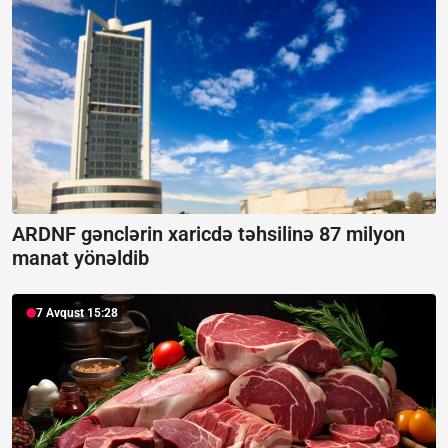
ARDNF gənclərin xaricdə təhsilinə 87 milyon
manat yönəldib
7 Avqust 15:28