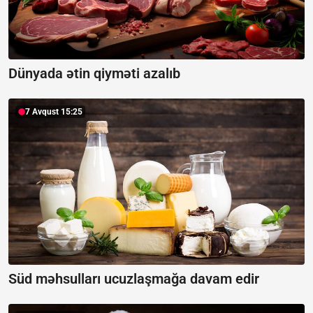
Dünyada ətin qiyməti azalıb
7 Avqust 15:25
Süd məhsulları ucuzlaşmağa davam edir