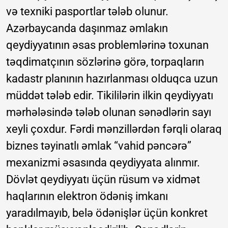
və texniki pasportlar tələb olunur.
Azərbaycanda daşınmaz əmlakın
qeydiyyatının əsas problemlərinə toxunan
təqdimatçının sözlərinə görə, torpaqların
kadastr planının hazırlanması olduqca uzun
müddət tələb edir. Tikililərin ilkin qeydiyyatı
mərhələsində tələb olunan sənədlərin sayı
xeyli çoxdur. Fərdi mənzillərdən fərqli olaraq
biznes təyinatlı əmlak “vahid pəncərə”
mexanizmi əsasında qeydiyyata alınmır.
Dövlət qeydiyyatı üçün rüsum və xidmət
haqlarının elektron ödəniş imkanı
yaradılmayıb, belə ödənişlər üçün konkret