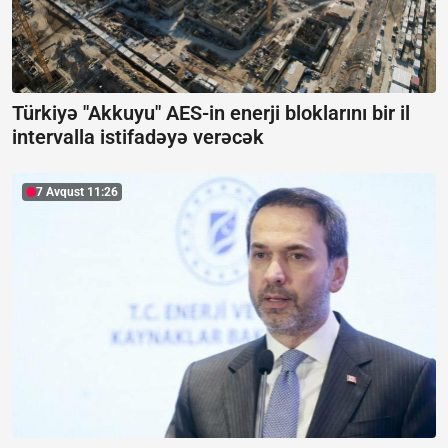
Türkiyə "Akkuyu" AES-in enerji bloklarını bir il
intervalla istifadəyə verəcək
7 Avqust 11:26