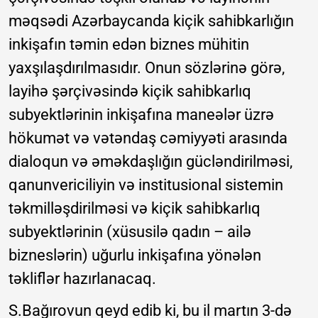
məqsədi Azərbaycanda kiçik sahibkarlığın
inkişafın təmin edən biznes mühitin
yaxşılaşdırılmasıdır. Onun sözlərinə görə,
layihə şərçivəsində kiçik sahibkarlıq
subyektlərinin inkişafına maneələr üzrə
hökumət və vətəndaş cəmiyyəti arasında
dialoqun və əməkdaşlığın gücləndirilməsi,
qanunvericiliyin və institusional sistemin
təkmilləşdirilməsi və kiçik sahibkarlıq
subyektlərinin (xüsusilə qadın – ailə
bizneslərin) uğurlu inkişafına yönələn
təkliflər hazırlanacaq.
S.Bağırovun qeyd edib ki, bu il martın 3-də