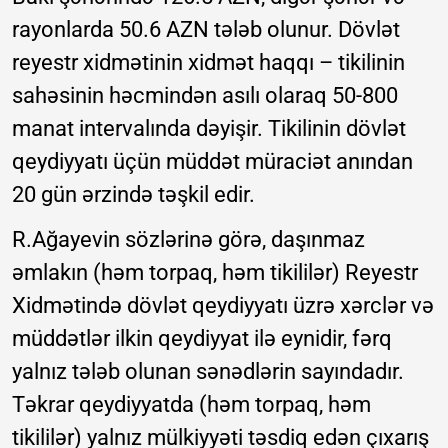
rayonlarda 50.6 AZN tələb olunur. Dövlət
reyestr xidmətinin xidmət haqqı – tikilinin
sahəsinin həcmindən asılı olaraq 50-800
manat intervalında dəyişir. Tikilinin dövlət
qeydiyyatı üçün müddət müraciət anından
20 gün ərzində təşkil edir.
R.Ağayevin sözlərinə görə, daşınmaz
əmlakın (həm torpaq, həm tikililər) Reyestr
Xidmətində dövlət qeydiyyatı üzrə xərclər və
müddətlər ilkin qeydiyyat ilə eynidir, fərq
yalnız tələb olunan sənədlərin sayındadır.
Təkrar qeydiyyatda (həm torpaq, həm
tikililər) yalnız mülkiyyəti təsdiq edən çıxarış