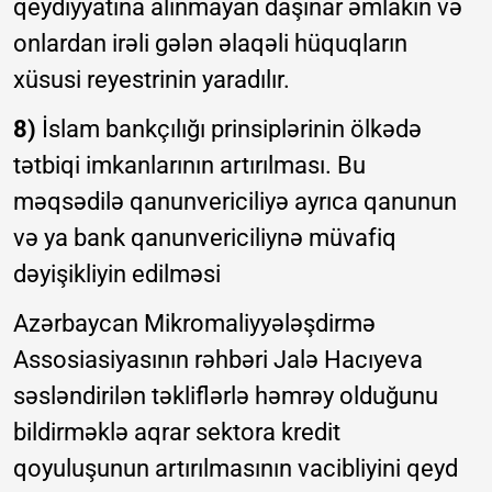
qeydiyyatına alınmayan daşınar əmlakın və
onlardan irəli gələn əlaqəli hüquqların
xüsusi reyestrinin yaradılır.
8)
İslam bankçılığı prinsiplərinin ölkədə
tətbiqi imkanlarının artırılması. Bu
məqsədilə qanunvericiliyə ayrıca qanunun
və ya bank qanunvericiliynə müvafiq
dəyişikliyin edilməsi
Azərbaycan Mikromaliyyələşdirmə
Assosiasiyasının rəhbəri Jalə Hacıyeva
səsləndirilən təkliflərlə həmrəy olduğunu
bildirməklə aqrar sektora kredit
qoyuluşunun artırılmasının vacibliyini qeyd