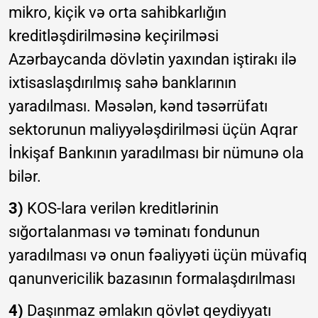
mikro, kiçik və orta sahibkarlığın
kreditləşdirilməsinə keçirilməsi
Azərbaycanda dövlətin yaxından iştirakı ilə
ixtisaslaşdırılmış sahə banklarının
yaradılması. Məsələn, kənd təsərrüfatı
sektorunun maliyyələşdirilməsi üçün Aqrar
İnkişaf Bankının yaradılması bir nümunə ola
bilər.
3)
KOS-lara verilən kreditlərinin
sığortalanması və təminatı fondunun
yaradılması və onun fəaliyyəti üçün müvafiq
qanunvericilik bazasının formalaşdırılması
4)
Daşınmaz əmlakın qövlət qeydiyyatı