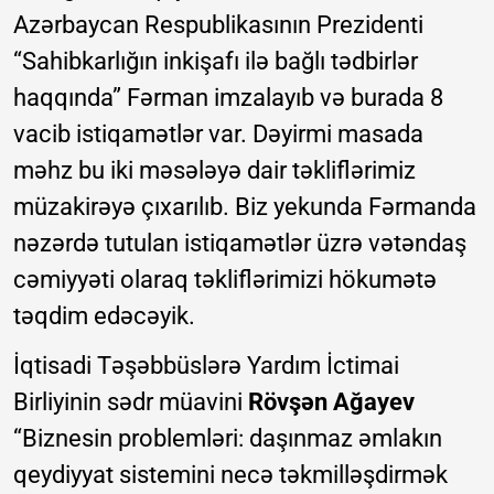
Azərbaycan Respublikasının Prezidenti
“Sahibkarlığın inkişafı ilə bağlı tədbirlər
haqqında” Fərman imzalayıb və burada 8
vacib istiqamətlər var. Dəyirmi masada
məhz bu iki məsələyə dair təkliflərimiz
müzakirəyə çıxarılıb. Biz yekunda Fərmanda
nəzərdə tutulan istiqamətlər üzrə vətəndaş
cəmiyyəti olaraq təkliflərimizi hökumətə
təqdim edəcəyik.
İqtisadi Təşəbbüslərə Yardım İctimai
Birliyinin sədr müavini
Rövşən Ağayev
“Biznesin problemləri: daşınmaz əmlakın
qeydiyyat sistemini necə təkmilləşdirmək