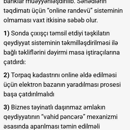
banklar müəyyənləşdirilib. Sənədlərin
təqdimatı üçün “online randevü” sisteminin
olmaması vaxt itkisinə səbəb olur.
1)
Sonda çıxışçı təmsil etdiyi təşkilatın
qeydiyyat sisteminin təkmilləşdirilməsi ilə
bağlı təkliflərini dəyirmi masa iştiraçılarına
çatdırdı:
2)
Torpaq kadastrını online əldə edilməsi
üçün elektron bazanın yaradılması prosesi
başa çatdırılmalıdı
3)
Biznes təyinatlı daşınmaz əmlakın
qeydiyyatının “vahid pəncərə” mexanizmi
əsasında aparılması təmin edilməli