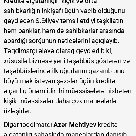
Kreditə əlçatanlığın kiçik və orta
sahibkarlığın inkişafı üçün vacib olduğunu
qeyd edən S.Əliyev təmsil etdiyi təşkilatın
həm banklar, həm də sahibkarlar arasında
apardığı sorğunun nəticələrini açıqlayıb.
Təqdimatçı əlavə olaraq qeyd edib ki,
xüsusilə biznesə yeni təşəbbüs göstərən və
təşəbbüslərində ilk uğurlarını qazanıb onu
böyütmək istəyən şəxslər üçün kreditə
əlçanlıq önəmlidir. Iri müəssisələrə nisbətən
kişik müəssisələr daha çox maneələrlə
üzləşirlər.
Digər təqdimatçı
Azər Mehtiyev
kreditə
əlçatanlıq sahəsində maneələrdən danışıb.