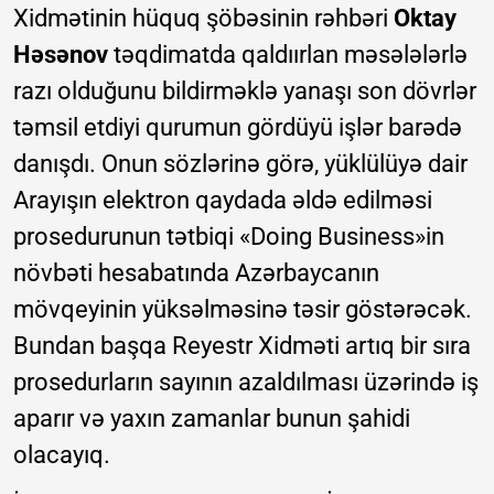
Xidmətinin hüquq şöbəsinin rəhbəri
Oktay
Həsənov
təqdimatda qaldıırlan məsələlərlə
razı olduğunu bildirməklə yanaşı son dövrlər
təmsil etdiyi qurumun gördüyü işlər barədə
danışdı. Onun sözlərinə görə, yüklülüyə dair
Arayışın elektron qaydada əldə edilməsi
prosedurunun tətbiqi «Doing Business»in
növbəti hesabatında Azərbaycanın
mövqeyinin yüksəlməsinə təsir göstərəcək.
Bundan başqa Reyestr Xidməti artıq bir sıra
prosedurların sayının azaldılması üzərində iş
aparır və yaxın zamanlar bunun şahidi
olacayıq.