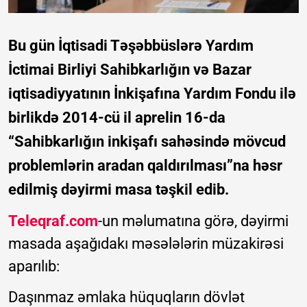
Bu gün İqtisadi Təşəbbüslərə Yardım
İctimai Birliyi Sahibkarlığın və Bazar
iqtisadiyyatının İnkişafına Yardım Fondu ilə
birlikdə 2014-cü il aprelin 16-da
“Sahibkarlığın inkişafı sahəsində mövcud
problemlərin aradan qaldırılması”na həsr
edilmiş dəyirmi masa təşkil edib.
Teleqraf.com
-un məlumatına görə, dəyirmi
masada aşağıdakı məsələlərin müzakirəsi
aparılıb:
Daşınmaz əmlaka hüquqların dövlət