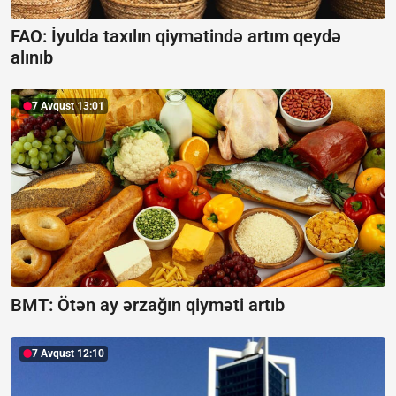
FAO: İyulda taxılın qiymətində artım qeydə
alınıb
7 Avqust 13:01
BMT: Ötən ay ərzağın qiyməti artıb
7 Avqust 12:10