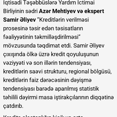
İqtisadi Təşəbbüslərə Yardım İctimai
Birliyinin sədri
Azər Mehtiyev və ekspert
Samir Əliyev
“Kreditlərin verilməsi
prosesinə təsir edən təsisatların
fəaliyyətinin təkmilləşdirilməsi“
mövzusunda təqdimat etdi. Samir Əliyev
çıxışında ölkə üzrə kredit qoyuluşunun
vəziyyəti və son illərin tendensiyası,
kreditlərin saəvi strukturu, regional bölgüsü,
kreditlərin faiz dərəcəsinin dəyişmə
tendensiyası barədə aparılmış statistik
təhilili dəyirmi masa iştirakçılarının diqqətinə
çatdırıb.