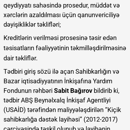
qeydiyyatı sahəsində prosedur, müddət və
xərclərin azaldılması üçün qanunvericiliyə
dəyişikliklər təklifləri;
Kreditlərin verilməsi prosesinə təsir edən
təsisatların fəaliyyətinin təkmilləşdirilməsinə
dair təkliflər.
Tədbiri giriş sözü ilə açan Sahibkarlığın və
Bazar iqtisadiyyatının İnkişafına Yardım
Fondunun rəhbəri
Sabit Bağırov
bildirib ki,
tədbir ABŞ Beynəlxalq İnkişaf Agentliyi
(USAİD) tərəfindən maliyyələşdirilən “Kiçik
sahibkarlığa dəstək layihəsi” (2012-2017)
çərçivəsində təşkil olunub və layihənin