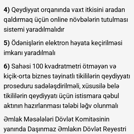
4)
Qeydiyyat orqanında vaxt itkisini aradan
qaldırmaq üçün online növbələrin tutulması
sistemi yaradılmalıdır
5)
Ödənişlərin elektron həyata keçirilməsi
imkanı yaradılmalı
6)
Sahəsi 100 kvadratmetri ötməyən və
kiçik-orta biznes təyinatlı tikililərin qeydiyyatı
proseduru sadələşdirilməli, xüsusilə belə
tikililərin qeydiyyatı üçün istismara qəbul
aktının hazırlanması tələbi ləğv olunmalı
Əmlak Məsələləri Dövlət Komitəsinin
yanında Daşınmaz Əmlakın Dövlət Reyestri