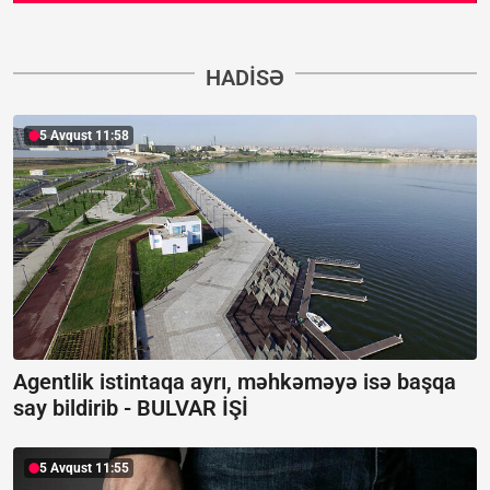
HADISƏ
5 Avqust 11:58
Agentlik istintaqa ayrı, məhkəməyə isə başqa
say bildirib -
BULVAR İŞİ
5 Avqust 11:55