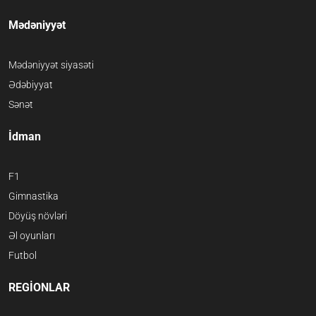
Mədəniyyət
Mədəniyyət siyasəti
Ədəbiyyat
Sənət
İdman
F1
Gimnastika
Döyüş növləri
Əl oyunları
Futbol
REGİONLAR