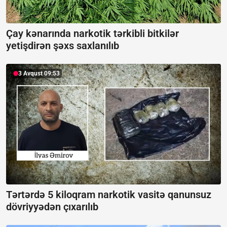
Çay kənarında narkotik tərkibli bitkilər
yetişdirən şəxs saxlanılıb
3 Avqust 09:53
Tərtərdə 5 kiloqram narkotik vasitə qanunsuz
dövriyyədən çıxarılıb