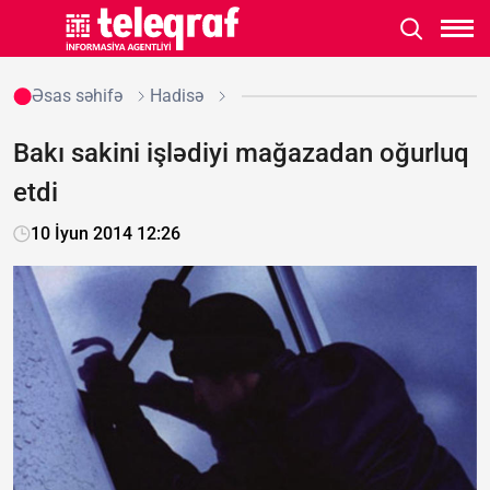
Əsas səhifə
Hadisə
Bakı sakini işlədiyi mağazadan oğurluq
etdi
10 İyun 2014 12:26