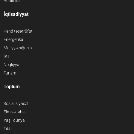
Analitika
İqtisadiyyat
Kənd təsərrüfatı
Energetika
Maliyyə-sığorta
İKT
Nəqliyyat
Turizm
Toplum
Sosial siyasət
Elm və təhsil
Yaşıl dünya
Tibb