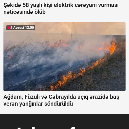
Şəkidə 58 yaşlı kişi elektrik cərəyanı vurması
nəticəsində ölüb
2 Avqust 13:50
Ağdam, Füzuli və Cəbrayılda açıq ərazidə baş
verən yanğınlar söndürüldü