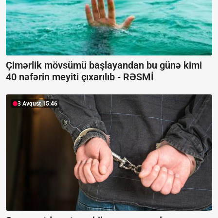
Çimərlik mövsümü başlayandan bu günə kimi
40 nəfərin meyiti çıxarılıb -
RƏSMİ
3 Avqust 15:46