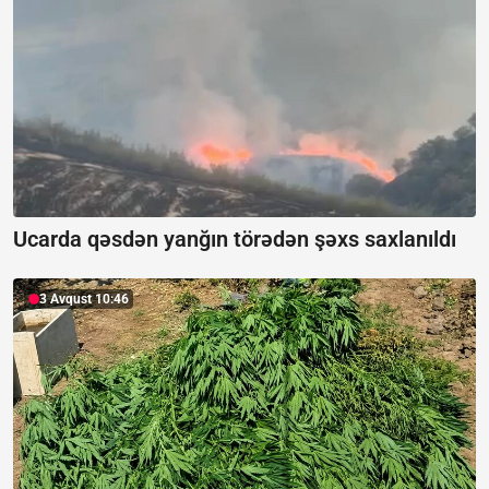
Ucarda qəsdən yanğın törədən şəxs saxlanıldı
3 Avqust 10:46