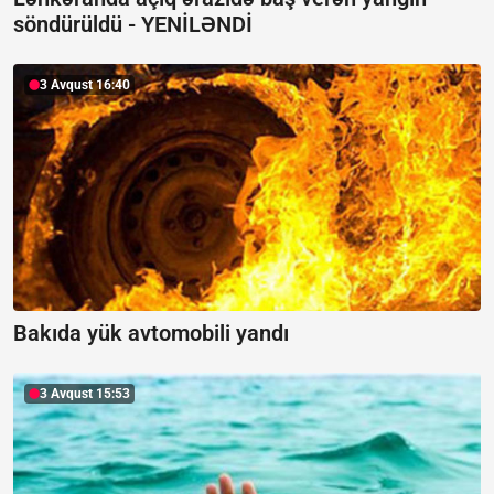
söndürüldü -
YENİLƏNDİ
3 Avqust 16:40
Bakıda yük avtomobili yandı
3 Avqust 15:53