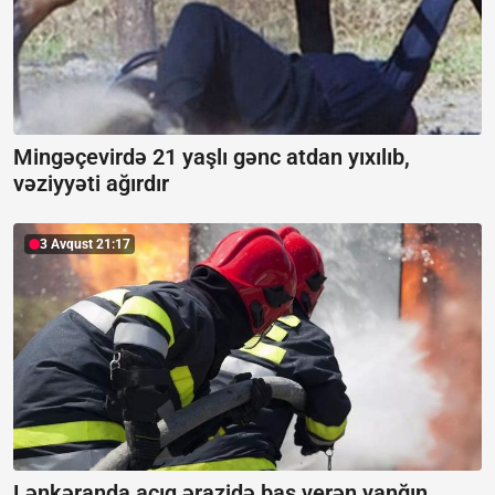
Mingəçevirdə 21 yaşlı gənc atdan yıxılıb,
vəziyyəti ağırdır
3 Avqust 21:17
Lənkəranda açıq ərazidə baş verən yanğın