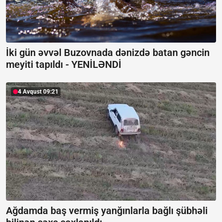
İki gün əvvəl Buzovnada dənizdə batan gəncin
meyiti tapıldı -
YENİLƏNDİ
4 Avqust 09:21
Ağdamda baş vermiş yanğınlarla bağlı şübhəli