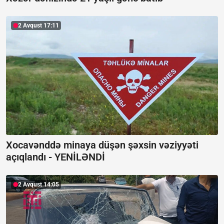
2 Avqust 17:11
Xocavənddə minaya düşən şəxsin vəziyyəti
açıqlandı -
YENİLƏNDİ
2 Avqust 14:05