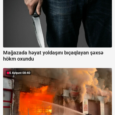
Mağazada həyat yoldaşını bıçaqlayan şəxsə
hökm oxundu
5 Avqust 08:40