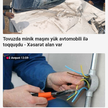
Tovuzda minik maşını yük avtomobili ilə
toqquşdu -
Xəsarət alan var
2 Avqust 13:59