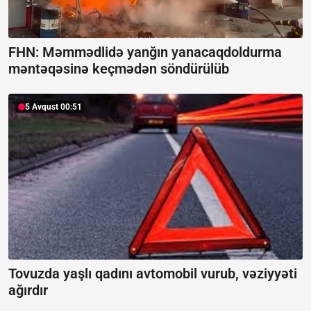
FHN: Məmmədlidə yanğın yanacaqdoldurma
məntəqəsinə keçmədən söndürülüb
5 Avqust 00:51
Tovuzda yaşlı qadını avtomobil vurub, vəziyyəti
ağırdır