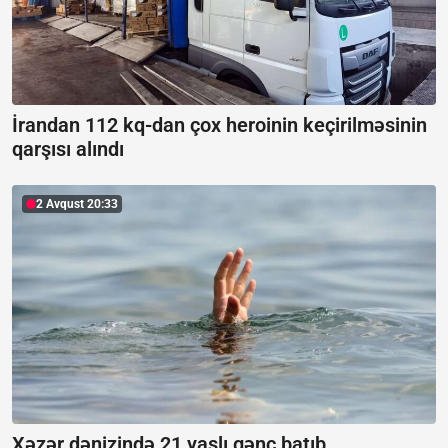
İrandan 112 kq-dan çox heroinin keçirilməsinin
qarşısı alındı
2 Avqust 20:33
Xəzər dənizində 21 yaşlı gənc batıb