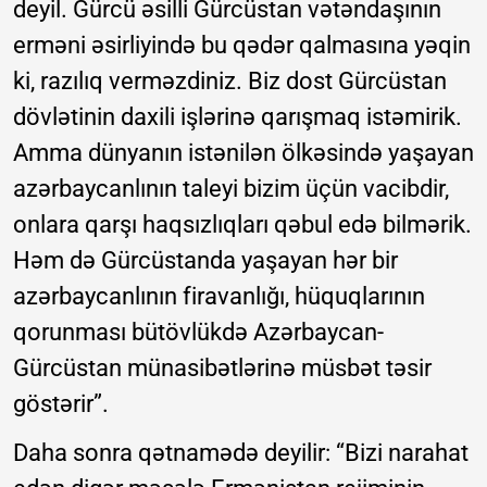
deyil. Gürcü əsilli Gürcüstan vətəndaşının
erməni əsirliyində bu qədər qalmasına yəqin
ki, razılıq verməzdiniz. Biz dost Gürcüstan
dövlətinin daxili işlərinə qarışmaq istəmirik.
Amma dünyanın istənilən ölkəsində yaşayan
azərbaycanlının taleyi bizim üçün vacibdir,
onlara qarşı haqsızlıqları qəbul edə bilmərik.
Həm də Gürcüstanda yaşayan hər bir
azərbaycanlının firavanlığı, hüquqlarının
qorunması bütövlükdə Azərbaycan-
Gürcüstan münasibətlərinə müsbət təsir
göstərir”.
Daha sonra qətnamədə deyilir: “Bizi narahat