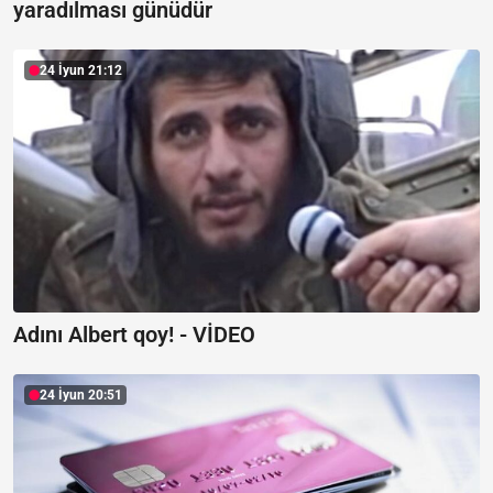
yaradılması günüdür
24 İyun 21:12
Adını Albert qoy! -
VİDEO
24 İyun 20:51