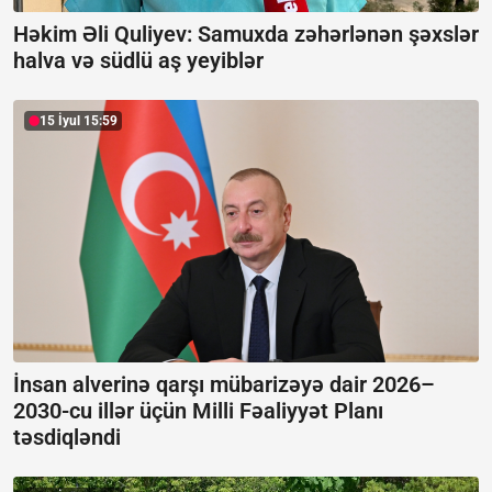
Həkim Əli Quliyev: Samuxda zəhərlənən şəxslər
halva və südlü aş yeyiblər
15 İyul 15:59
İnsan alverinə qarşı mübarizəyə dair 2026–
2030-cu illər üçün Milli Fəaliyyət Planı
təsdiqləndi