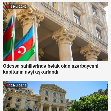
16 İyul 20:42
Odessa sahillərində həlak olan azərbaycanlı
kapitanın nəşi aşkarlandı
16 İyul 08:16