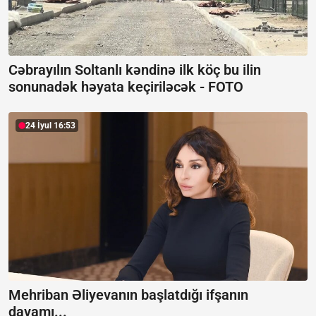
Cəbrayılın Soltanlı kəndinə ilk köç bu ilin
sonunadək həyata keçiriləcək -
FOTO
24 İyul 16:53
Mehriban Əliyevanın başlatdığı ifşanın
davamı...