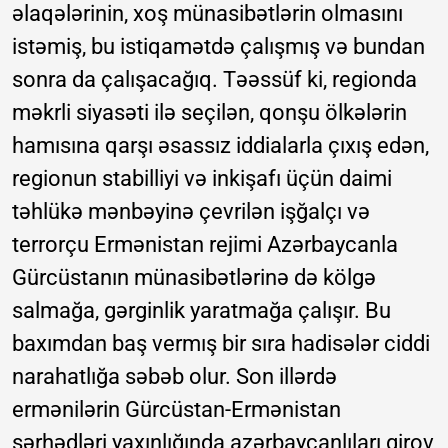
əlaqələrinin, xoş münasibətlərin olmasını
istəmiş, bu istiqamətdə çalışmış və bundan
sonra da çalışacağıq. Təəssüf ki, regionda
məkrli siyasəti ilə seçilən, qonşu ölkələrin
hamısına qarşı əsassız iddialarla çıxış edən,
regionun stabilliyi və inkişafı üçün daimi
təhlükə mənbəyinə çevrilən işğalçı və
terrorçu Ermənistan rejimi Azərbaycanla
Gürcüstanın münasibətlərinə də kölgə
salmağa, gərginlik yaratmağa çalışır. Bu
baxımdan baş vermış bir sıra hadisələr ciddi
narahatlığa səbəb olur. Son illərdə
ermənilərin Gürcüstan-Ermənistan
sərhədləri yaxınlığında azərbaycanlıları girov