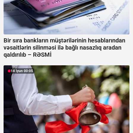
Bir sıra bankların müştərilərinin hesablarından
vəsaitlərin silinməsi ilə bağlı nasazlıq aradan
qaldırılıb –
RƏSMİ
14 İyun 00:05