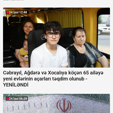
24 İyul 12:48
Cəbrayıl, Ağdərə və Xocalıya köçən 65 ailəyə
yeni evlərinin açarları təqdim olunub -
YENİLƏNDİ
24 İyul 06:28