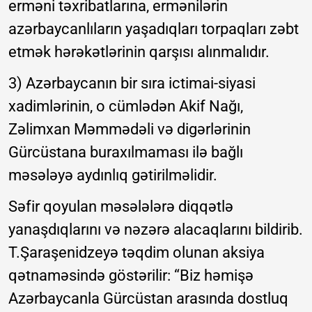
erməni təxribatlarına, ermənilərin
azərbaycanlıların yaşadıqları torpaqları zəbt
etmək hərəkətlərinin qarşısı alınmalıdır.
3) Azərbaycanın bir sıra ictimai-siyasi
xadimlərinin, o cümlədən Akif Nağı,
Zəlimxan Məmmədəli və digərlərinin
Gürcüstana buraxılmaması ilə bağlı
məsələyə aydınlıq gətirilməlidir.
Səfir qoyulan məsələlərə diqqətlə
yanaşdıqlarını və nəzərə alacaqlarını bildirib.
T.Şaraşenidzeyə təqdim olunan aksiya
qətnaməsində göstərilir: “Biz həmişə
Azərbaycanla Gürcüstan arasında dostluq