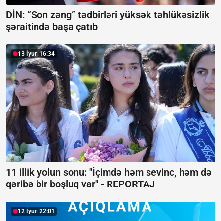
DİN: “Son zəng” tədbirləri yüksək təhlükəsizlik
şəraitində başa çatıb
13 İyun 16:34
11 illik yolun sonu: "İçimdə həm sevinc, həm də
qəribə bir boşluq var" -
REPORTAJ
12 İyun 22:01