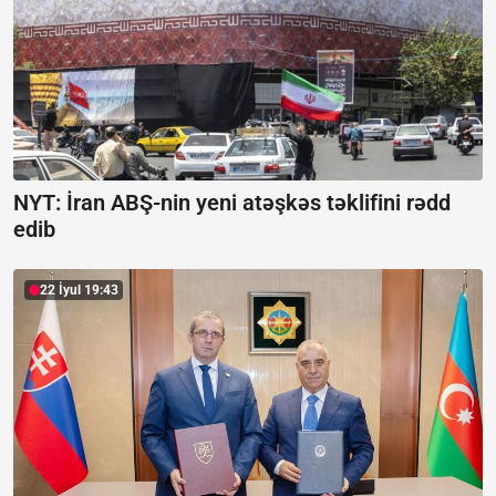
NYT: İran ABŞ-nin yeni atəşkəs təklifini rədd
edib
22 İyul 19:43