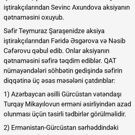
iştirakçılarından Sevinc Axundova aksiyanın
qətnaməsini oxuyub.
Səfir Teymuraz Şaraşenidze aksiya
iştirakçılarından Fəridə Əsgərova və Nəsib
Cəfərovu qəbul edib. Onlar aksiyanın
qətnaməsini səfirə təqdim ediblər. QAT
nümayəndələri söhbətin gedişində səfirin
diqqətinə üç əsas məsələni çatdırıblar:
1) Azərbaycan əsilli Gürcüstan vətəndaşı
Turqay Mikayılovun erməni əsirliyindən azad
olunması üçün təsirli tədbirlər görülməlidir.
2) Ermənistan-Gürcüstan sərhəddindəki