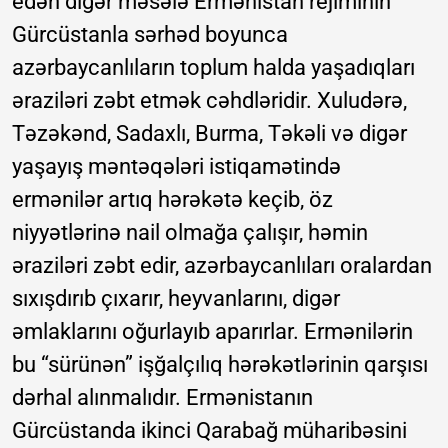
edən digər məsələ Ermənistan rejiminin
Gürcüstanla sərhəd boyunca
azərbaycanlıların toplum halda yaşadıqları
əraziləri zəbt etmək cəhdləridir. Xuludərə,
Təzəkənd, Sadaxlı, Burma, Təkəli və digər
yaşayış məntəqələri istiqamətində
ermənilər artıq hərəkətə keçib, öz
niyyətlərinə nail olmağa çalışır, həmin
əraziləri zəbt edir, azərbaycanlıları oralardan
sıxışdırıb çıxarır, heyvanlarını, digər
əmlaklarını oğurlayıb aparırlar. Ermənilərin
bu “sürünən” işğalçılıq hərəkətlərinin qarşısı
dərhal alınmalıdır. Ermənistanın
Gürcüstanda ikinci Qarabağ müharibəsini