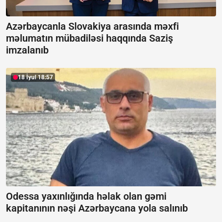
Azərbaycanla Slovakiya arasında məxfi
məlumatın mübadiləsi haqqında Saziş
imzalanıb
18 İyul 18:57
Odessa yaxınlığında həlak olan gəmi
kapitanının nəşi Azərbaycana yola salınıb