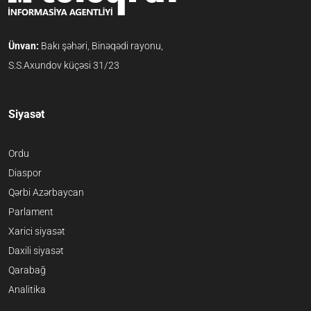
Ünvan:
Bakı şəhəri, Binəqədi rayonu,
S.S.Axundov küçəsi 31/23
Siyasət
Ordu
Diaspor
Qərbi Azərbaycan
Parlament
Xarici siyasət
Daxili siyasət
Qarabağ
Analitika