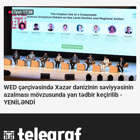
5 İyun 17:38
WED çərçivəsində Xəzər dənizinin səviyyəsinin
azalması mövzusunda yan tədbir keçirilib -
YENİLƏNDİ