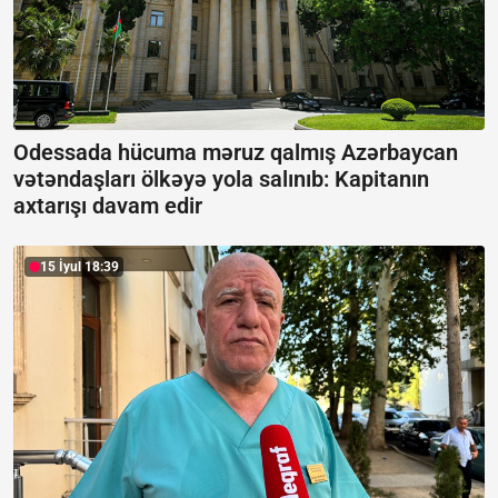
Odessada hücuma məruz qalmış Azərbaycan
vətəndaşları ölkəyə yola salınıb:
Kapitanın
axtarışı davam edir
15 İyul 18:39