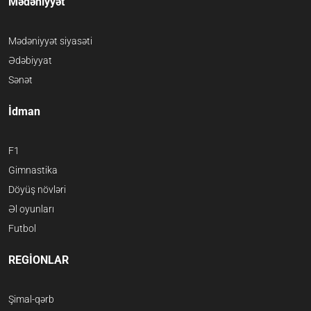
Mədəniyyət
Mədəniyyət siyasəti
Ədəbiyyat
Sənət
İdman
F1
Gimnastika
Döyüş növləri
Əl oyunları
Futbol
REGİONLAR
Şimal-qərb