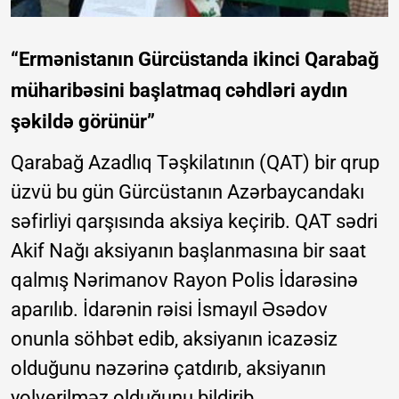
“Ermənistanın Gürcüstanda ikinci Qarabağ
müharibəsini başlatmaq cəhdləri aydın
şəkildə görünür”
Qarabağ Azadlıq Təşkilatının (QAT) bir qrup
üzvü bu gün Gürcüstanın Azərbaycandakı
səfirliyi qarşısında aksiya keçirib. QAT sədri
Akif Nağı aksiyanın başlanmasına bir saat
qalmış Nərimanov Rayon Polis İdarəsinə
aparılıb. İdarənin rəisi İsmayıl Əsədov
onunla söhbət edib, aksiyanın icazəsiz
olduğunu nəzərinə çatdırıb, aksiyanın
yolverilməz olduğunu bildirib.