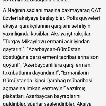
A.Nağının saxlanılmasına baxmayaraq QAT
üzvləri aksiyaya başlayıblar. Polis qüvvələri
aksiya iştirakçılarının qarşısını səfirliyin
yaxınlığında kəsiblər. Aksiya iştirakçıları
“Turqay Mikayılovu erməni əsirliyindən
qaytarın!”, “Azərbaycan-Gürcüstan
dostluğuna qarşı erməni təxribatlarına son
qoyun!”, “Azərbaycanlılara qarşı erməni
təxribatlarını dayandırın!”, “Ermənilərin
Gürcüstanda ikinci Qarabağ müharibəsi
açmasına imkan verməyin!” yazılmış
plakatları, Azərbaycan bayraqlarını
qaldırıblar, şüarlar səsləndiriblər. Aksiya