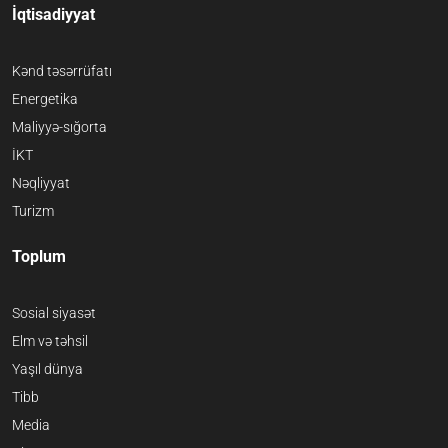
İqtisadiyyat
Kənd təsərrüfatı
Energetika
Maliyyə-sığorta
İKT
Nəqliyyat
Turizm
Toplum
Sosial siyasət
Elm və təhsil
Yaşıl dünya
Tibb
Media