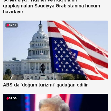
qruplaşmaları Səudiyyə Ərəbistanına hücum
hazırlayır
02:12
ABŞ-də "doğum turizmi" qadağan edilir
01:56