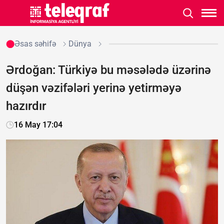
Əsas səhifə
Dünya
Ərdoğan: Türkiyə bu məsələdə üzərinə
düşən vəzifələri yerinə yetirməyə
hazırdır
16 May 17:04