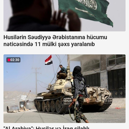
Husilərin Səudiyyə Ərəbistanına hücumu
nəticəsində 11 mülki şəxs yaralanıb
02:30
"Al Arabiya": Husilər və İraq silahlı