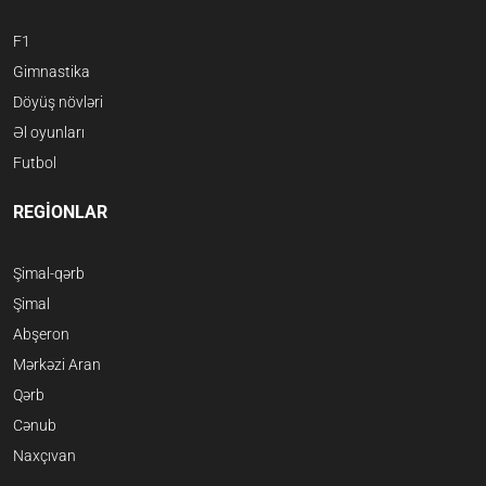
F1
Gimnastika
Döyüş növləri
Əl oyunları
Futbol
REGİONLAR
Şimal-qərb
Şimal
Abşeron
Mərkəzi Aran
Qərb
Cənub
Naxçıvan