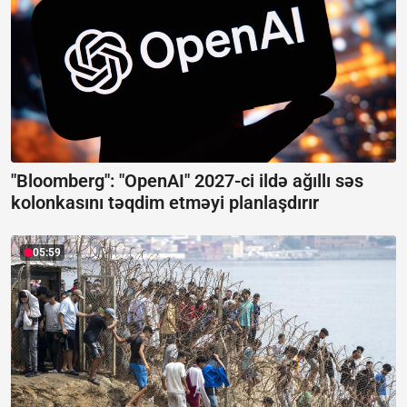
"Bloomberg": "OpenAI" 2027-ci ildə ağıllı səs
kolonkasını təqdim etməyi planlaşdırır
05:59