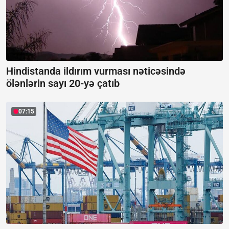
Hindistanda ildırım vurması nəticəsində
ölənlərin sayı 20-yə çatıb
07:15