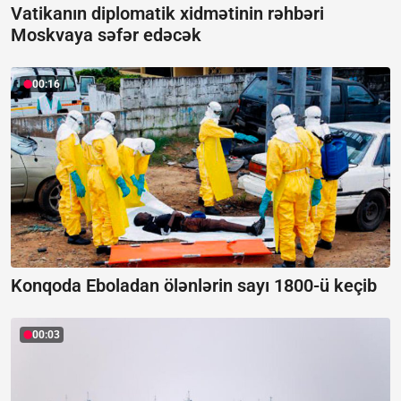
Vatikanın diplomatik xidmətinin rəhbəri
Moskvaya səfər edəcək
00:16
Konqoda Eboladan ölənlərin sayı 1800-ü keçib
00:03