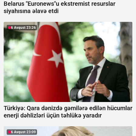
Belarus "Euronews"u ekstremist resurslar
siyahısına əlavə etdi
6 Avqust 23:26
Türkiyə: Qara dənizdə gəmilərə edilən hücumlar
enerji dəhlizləri üçün təhlükə yaradır
6 Avqust 23:09