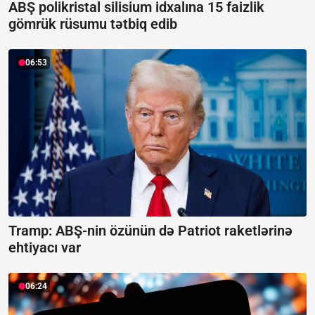
ABŞ polikristal silisium idxalına 15 faizlik
gömrük rüsumu tətbiq edib
06:53
Tramp: ABŞ-nin özünün də Patriot raketlərinə
ehtiyacı var
06:24