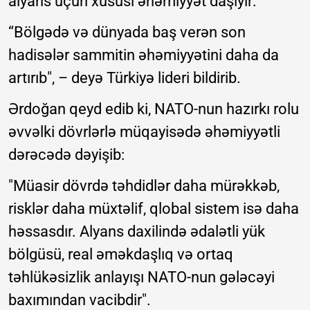
alyans üçün xüsusi əhəmiyyət daşıyır:
“Bölgədə və dünyada baş verən son
hadisələr sammitin əhəmiyyətini daha da
artırıb", – deyə Türkiyə lideri bildirib.
Ərdoğan qeyd edib ki, NATO-nun hazırkı rolu
əvvəlki dövrlərlə müqayisədə əhəmiyyətli
dərəcədə dəyişib:
"Müasir dövrdə təhdidlər daha mürəkkəb,
risklər daha müxtəlif, qlobal sistem isə daha
həssasdır. Alyans daxilində ədalətli yük
bölgüsü, real əməkdaşlıq və ortaq
təhlükəsizlik anlayışı NATO-nun gələcəyi
baxımından vacibdir".