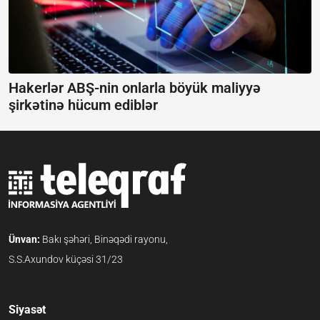
Hakerlər ABŞ-nin onlarla böyük maliyyə
şirkətinə hücum ediblər
Ünvan:
Bakı şəhəri, Binəqədi rayonu,
S.S.Axundov küçəsi 31/23
Siyasət