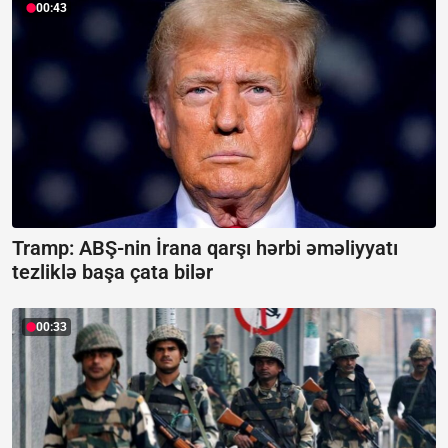
00:43
Tramp: ABŞ-nin İrana qarşı hərbi əməliyyatı
tezliklə başa çata bilər
00:33