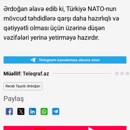
Ərdoğan əlavə edib ki, Türkiyə NATO-nun
mövcud təhdidlərə qarşı daha hazırlıqlı və
qətiyyətli olması üçün üzərinə düşən
vəzifələri yerinə yetirməyə hazırdır.
Müəllif:
Teleqraf.az
Rəcəb Tayyib Ərdoğan
Paylaş