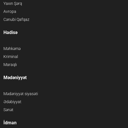
Yaxın Şərq
Avropa
Cənubi Qafqaz
Hadisə
Məhkəmə
Kriminal
Maraqlı
Mədəniyyət
Mədəniyyət siyasəti
Ədəbiyyat
Sənət
İdman