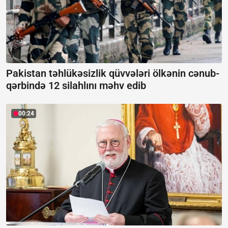
Pakistan təhlükəsizlik qüvvələri ölkənin cənub-
qərbində 12 silahlını məhv edib
00:24