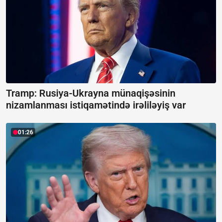
Tramp: Rusiya-Ukrayna münaqişəsinin
nizamlanması istiqamətində irəliləyiş var
01:26