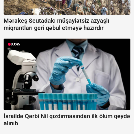
Mərakeş Seutadakı müşayiətsiz azyaşlı
miqrantları geri qəbul etməyə hazırdır
03:45
İsraildə Qərbi Nil qızdırmasından ilk ölüm qeydə
alınıb