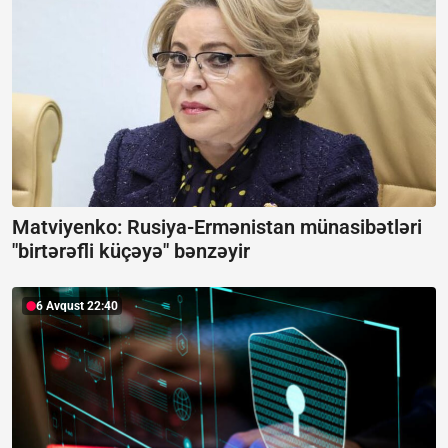
Matviyenko: Rusiya-Ermənistan münasibətləri
"birtərəfli küçəyə" bənzəyir
6 Avqust 22:40