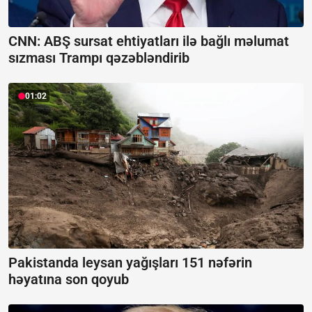
CNN: ABŞ sursat ehtiyatları ilə bağlı məlumat
sızması Trampı qəzəbləndirib
01:02
Pakistanda leysan yağışları 151 nəfərin
həyatına son qoyub