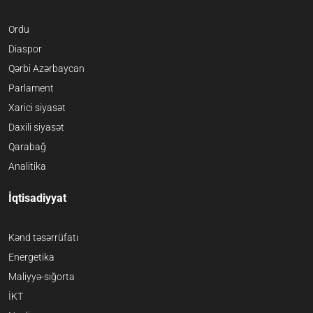
Ordu
Diaspor
Qərbi Azərbaycan
Parlament
Xarici siyasət
Daxili siyasət
Qarabağ
Analitika
İqtisadiyyat
Kənd təsərrüfatı
Energetika
Maliyyə-sığorta
İKT