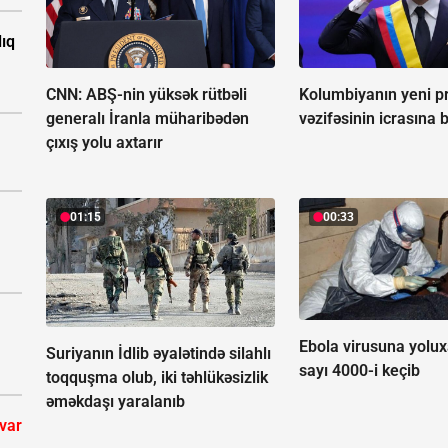
ıq
CNN: ABŞ-nin yüksək rütbəli
Kolumbiyanın yeni pr
generalı İranla müharibədən
vəzifəsinin icrasına 
çıxış yolu axtarır
01:15
00:33
Ebola virusuna yolux
Suriyanın İdlib əyalətində silahlı
sayı 4000-i keçib
toqquşma olub, iki təhlükəsizlik
əməkdaşı yaralanıb
 var