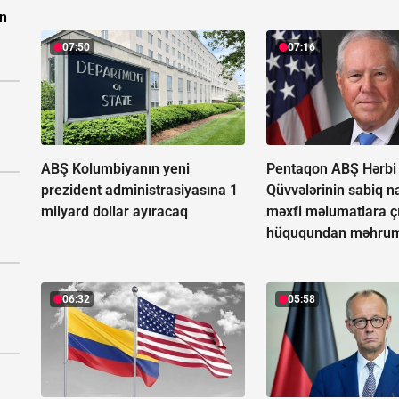
in
07:50
07:16
ABŞ Kolumbiyanın yeni
Pentaqon ABŞ Hərbi
prezident administrasiyasına 1
Qüvvələrinin sabiq na
milyard dollar ayıracaq
məxfi məlumatlara ç
hüququndan məhrum
06:32
05:58