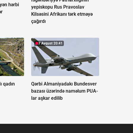
əyən hərbi
yepiskopu Rus Pravoslav
ər
Kilsəsini Afrikanı tərk etməyə
çağırdı
7 Avqust 20:41
ı qadın
Qərbi Almaniyadakı Bundesver
bazası üzərində naməlum PUA-
lar aşkar edilib