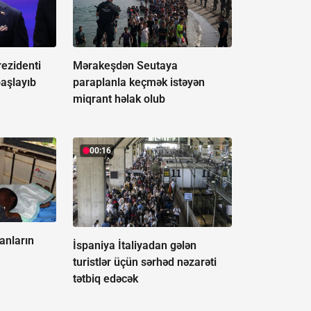
ezidenti
Mərakeşdən Seutaya
başlayıb
paraplanla keçmək istəyən
miqrant həlak olub
00:16
anların
İspaniya İtaliyadan gələn
turistlər üçün sərhəd nəzarəti
tətbiq edəcək