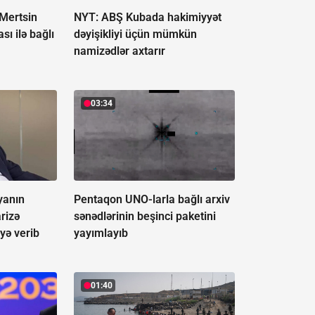
Mertsin
NYT: ABŞ Kubada hakimiyyət
sı ilə bağlı
dəyişikliyi üçün mümkün
namizədlər axtarır
03:34
yanın
Pentaqon UNO-larla bağlı arxiv
rizə
sənədlərinin beşinci paketini
yə verib
yayımlayıb
01:40