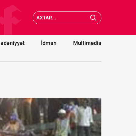
dollar
ABŞ-nin Yuta
dəyərind
ştatında
lazer
yanğınsöndürən
anti-dro
helikopter
sistemlə
qəzaya uğrayıb
alacaq
ədəniyyət
İdman
Multimedia