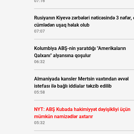
07:16
Rusiyanın Kiyevə zərbələri nəticəsində 3 nəfər, 
cümlədən uşaq həlak olub
07:07
Kolumbiya ABŞ-nin yaratdığı "Amerikaların
Qalxanı" alyansına qoşulur
06:32
Almaniyada kansler Mertsin vaxtından əvvəl
istefası ilə bağlı iddialar təkzib edilib
05:58
NYT: ABŞ Kubada hakimiyyət dəyişikliyi üçün
mümkün namizədlər axtarır
05:32