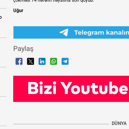
çökməsi 74 nəfərin həyatına son qoyub.
Uğur
o
Paylaş
DÜNYA