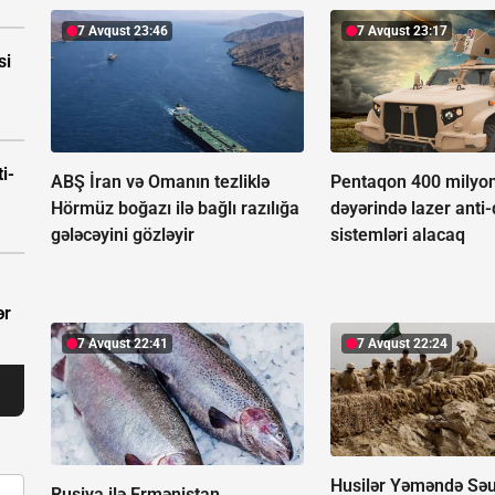
7 Avqust 23:46
7 Avqust 23:17
si
i-
ABŞ İran və Omanın tezliklə
Pentaqon 400 milyon
Hörmüz boğazı ilə bağlı razılığa
dəyərində lazer anti
gələcəyini gözləyir
sistemləri alacaq
ər
7 Avqust 22:41
7 Avqust 22:24
Husilər Yəməndə Sə
Rusiya ilə Ermənistan