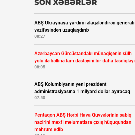
SON XƏBƏRLƏR
ABŞ Ukraynaya yardımı əlaqələndirən generalı
vəzifəsindən uzaqlaşdırıb
08:27
Azərbaycan Gürcüstandakı münaqişənin sülh
yolu ilə həllinə tam dəstəyini bir daha təsdiqləy
08:05
ABŞ Kolumbiyanın yeni prezident
administrasiyasına 1 milyard dollar ayıracaq
07:50
Pentaqon ABŞ Hərbi Hava Qüvvələrinin sabiq
nazirini məxfi məlumatlara çıxış hüququndan
məhrum edib