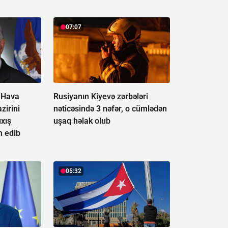
07:07
 Hava
Rusiyanın Kiyevə zərbələri
zirini
nəticəsində 3 nəfər, o cümlədən
ıxış
uşaq həlak olub
 edib
05:32