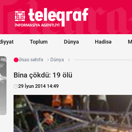
sisteminin
ilk
sınaqlarını
bu il başa
çatdırmağı
planlaşdırır
diyyat
Toplum
Dünya
Hadisə
M
Əsas səhifə
Dünya
Bina çökdü: 19 ölü
29 İyun 2014 14:49