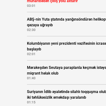
müharibədən çıxış yolu axtarır
03:01
ABŞ-nin Yuta ştatında yanğınsöndürən helikop
qəzaya uğrayıb
02:30
Kolumbiyanın yeni prezidenti vəzifəsinin icras
başlayıb
02:01
Mərakeşdən Seutaya paraplanla keçmək istəy
miqrant həlak olub
01:40
Suriyanın İdlib əyalətində silahlı toqquşma olub
iki təhlükəsizlik əməkdaşı yaralanıb
01:15