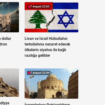
7 Avqust 23:03
 dollar
Livan və İsrail Hizbullahın
-dron
tərksilahına nəzarət edəcək
ölkələrin siyahısı ilə bağlı
razılığa gəliblər
7 Avqust 22:09
udiyyə
İsgəndəriyyə Patriarxlığının