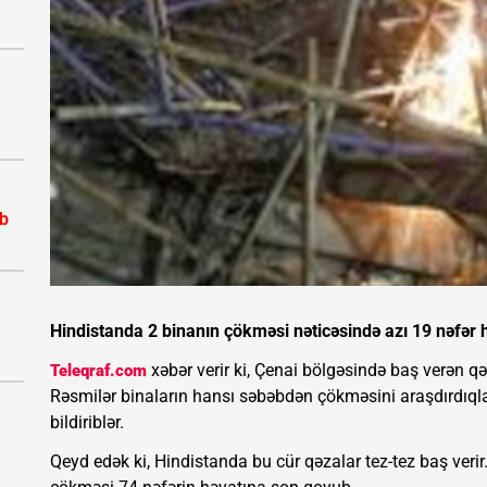
ib
Hindistanda 2 binanın çökməsi nəticəsində azı 19 nəfər 
xəbər verir ki, Çenai bölgəsində baş verən qəz
Teleqraf.com
Rəsmilər binaların hansı səbəbdən çökməsini araşdırdıqları
bildiriblər.
Qeyd edək ki, Hindistanda bu cür qəzalar tez-tez baş verir