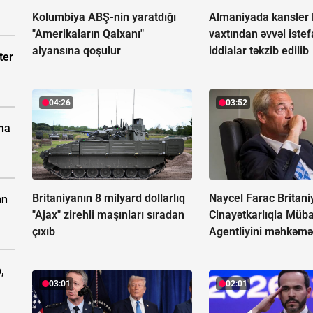
Kolumbiya ABŞ-nin yaratdığı
Almaniyada kansler 
"Amerikaların Qalxanı"
vaxtından əvvəl istefa
alyansına qoşulur
iddialar təkzib edilib
ter
04:26
03:52
ına
Britaniyanın 8 milyard dollarlıq
Naycel Farac Britani
ən
"Ajax" zirehli maşınları sıradan
Cinayətkarlıqla Müba
çıxıb
Agentliyini məhkəmə
,
03:01
02:01