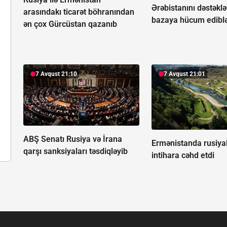
Ərəbistanını dəstəkl
arasındakı ticarət böhranından
bazaya hücum edibl
ən çox Gürcüstan qazanıb
7 Avqust 21:10
7 Avqust 21:01
ABŞ Senatı Rusiya və İrana
Ermənistanda rusiyal
qarşı sanksiyaları təsdiqləyib
intihara cəhd etdi