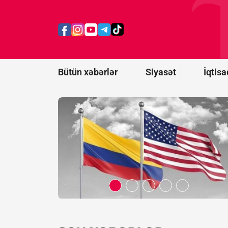
ABŞ-nin
yaratdığı
"Amerikaların
Qalxanı"
alyansına
qoşulur
Bütün xəbərlər
Siyasət
İqtisa