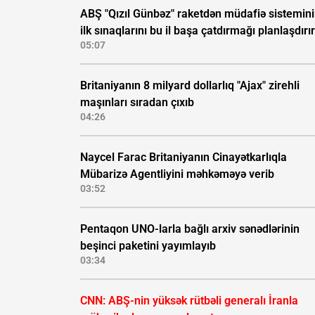
ABŞ "Qızıl Günbəz" raketdən müdafiə sistemin
ilk sınaqlarını bu il başa çatdırmağı planlaşdırır
05:07
Britaniyanın 8 milyard dollarlıq "Ajax" zirehli
maşınları sıradan çıxıb
04:26
Naycel Farac Britaniyanın Cinayətkarlıqla
Mübarizə Agentliyini məhkəməyə verib
03:52
Pentaqon UNO-larla bağlı arxiv sənədlərinin
beşinci paketini yayımlayıb
03:34
CNN: ABŞ-nin yüksək rütbəli generalı İranla