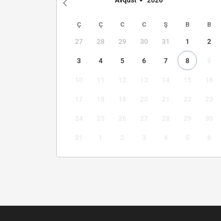
Ç
Ç
C
C
Ş
B
B
27
28
29
30
31
1
2
3
4
5
6
7
8
9
10
11
12
13
14
15
16
17
18
19
20
21
22
23
24
25
26
27
28
29
30
31
1
2
3
4
5
6