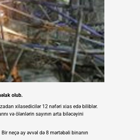
həlak olub.
adan xilasedicilər 12 nəfəri xias edə biliblər.
nı və ölənlərin sayının arta biləcəyini
. Bir neçə ay əvvəl də 8 mərtəbəli binanın