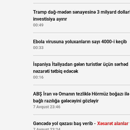
Tramp dağ-mədən sənayesinə 3 milyard dollarl
investisiya ayırır
00:49
Ebola virusuna yoluxanların sayı 4000-i keçib
00:33
İspaniya İtaliyadan gələn turistlər üçün sərhəd
nəzarəti tətbiq edəcək
00:16
ABŞ İran və Omanın tezliklə Hörmüz boğazı ilə
bağlı razılığa gələcəyini gözləyir
7 Avqust 23:46
Gəncədə yol qəzası baş verib -
Xəsarət alanlar
7 Avqust 23:24