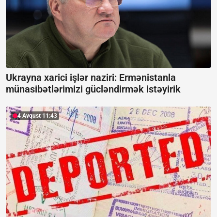
Ukrayna xarici işlər naziri:
Ermənistanla
münasibətlərimizi gücləndirmək istəyirik
4 Avqust 11:43