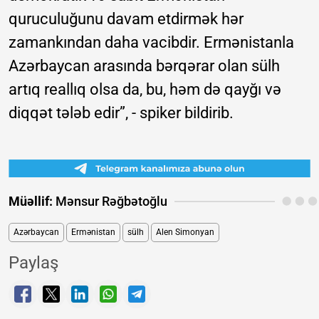
quruculuğunu davam etdirmək hər
zamankından daha vacibdir. Ermənistanla
Azərbaycan arasında bərqərar olan sülh
artıq reallıq olsa da, bu, həm də qayğı və
diqqət tələb edir”, - spiker bildirib.
Müəllif:
Mənsur Rəğbətoğlu
Azərbaycan
Ermənistan
sülh
Alen Simonyan
Paylaş