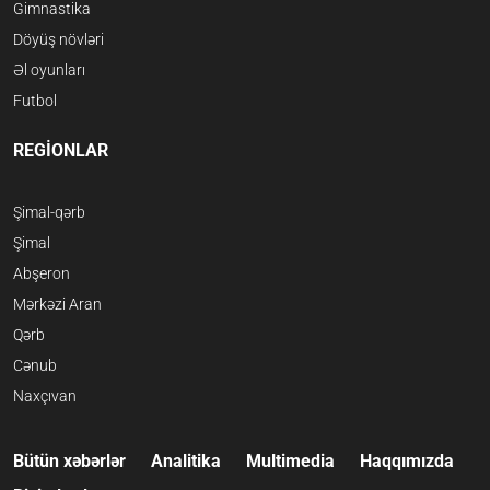
Gimnastika
Döyüş növləri
Əl oyunları
Futbol
REGİONLAR
Şimal-qərb
Şimal
Abşeron
Mərkəzi Aran
Qərb
Cənub
Naxçıvan
Bütün xəbərlər
Analitika
Multimedia
Haqqımızda