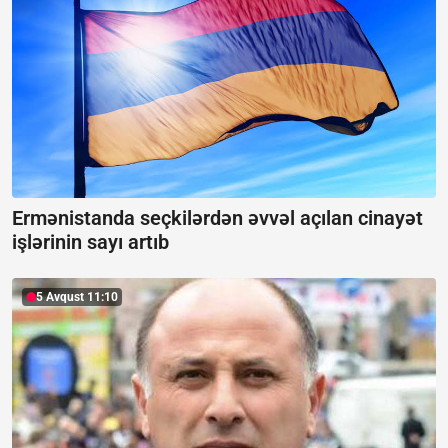
Ermənistanda seçkilərdən əvvəl açılan cinayət
işlərinin sayı artıb
5 Avqust 11:10