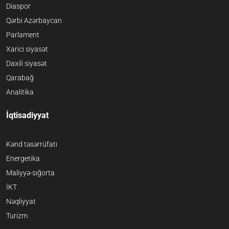
Diaspor
Qərbi Azərbaycan
Parlament
Xarici siyasət
Daxili siyasət
Qarabağ
Analitika
İqtisadiyyat
Kənd təsərrüfatı
Energetika
Maliyyə-sığorta
İKT
Nəqliyyat
Turizm