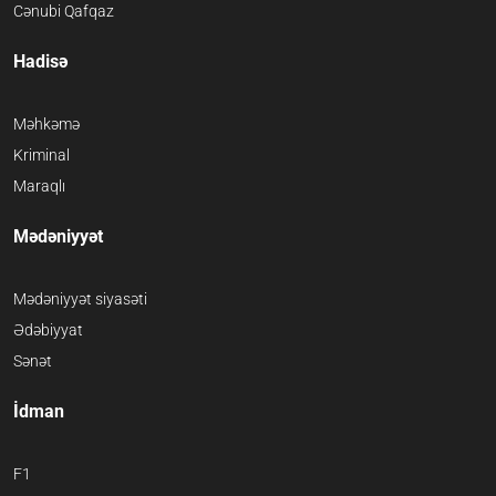
Cənubi Qafqaz
Hadisə
Məhkəmə
Kriminal
Maraqlı
Mədəniyyət
Mədəniyyət siyasəti
Ədəbiyyat
Sənət
İdman
F1