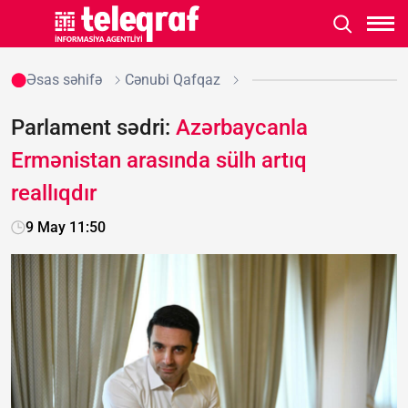
Əsas səhifə
Cənubi Qafqaz
Parlament sədri:
Azərbaycanla
Ermənistan arasında sülh artıq
reallıqdır
9 May 11:50