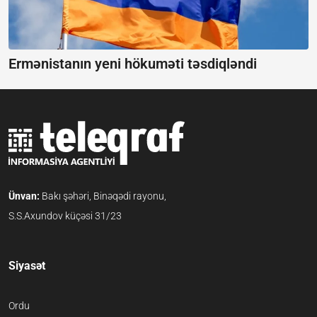
Ermənistanın yeni hökuməti təsdiqləndi
Ünvan:
Bakı şəhəri, Binəqədi rayonu,
S.S.Axundov küçəsi 31/23
Siyasət
Ordu