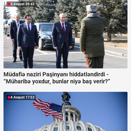
5 Avqust 09:43
Müdafiə naziri Paşinyanı hiddətləndirdi -
“Müharibə yoxdur, bunlar niyə baş verir?”
4 Avqust 17:53