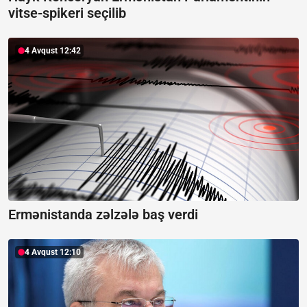
vitse-spikeri seçilib
4 Avqust 12:42
Ermənistanda zəlzələ baş verdi
4 Avqust 12:10