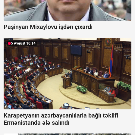
Paşinyan Mixaylovu işdən çıxardı
5 Avqust 10:14
Karapetyanın azərbaycanlılarla bağlı təklifi
Ermənistanda ələ salındı