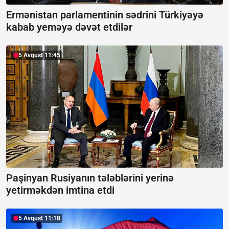
Ermənistan parlamentinin sədrini Türkiyəyə
kabab yeməyə dəvət etdilər
5 Avqust 11:45
Paşinyan Rusiyanın tələblərini yerinə
yetirməkdən imtina etdi
5 Avqust 11:18