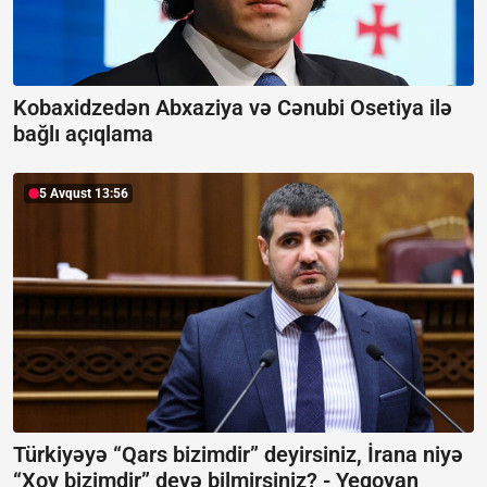
Kobaxidzedən Abxaziya və Cənubi Osetiya ilə
bağlı açıqlama
5 Avqust 13:56
Türkiyəyə “Qars bizimdir” deyirsiniz, İrana niyə
“Xoy bizimdir” deyə bilmirsiniz? -
Yeqoyan