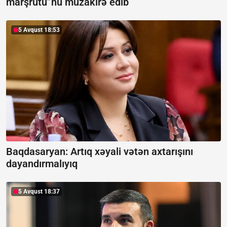
marşrutu”nu müzakirə edib
5 Avqust 18:53
Baqdasaryan:
Artıq xəyali vətən axtarışını
dayandırmalıyıq
5 Avqust 18:37