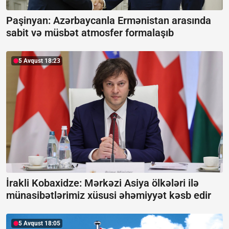
Paşinyan: Azərbaycanla Ermənistan arasında
sabit və müsbət atmosfer formalaşıb
5 Avqust 18:23
İrakli Kobaxidze: Mərkəzi Asiya ölkələri ilə
münasibətlərimiz xüsusi əhəmiyyət kəsb edir
5 Avqust 18:05