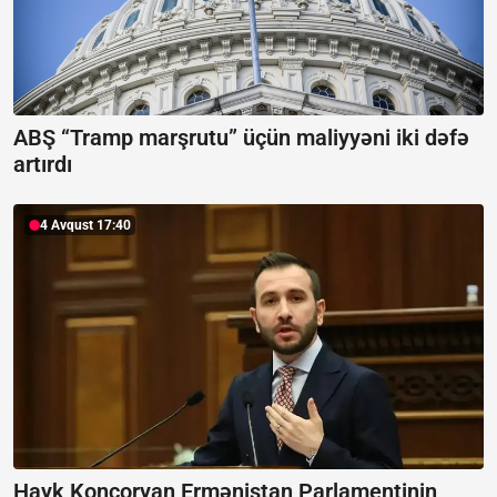
ABŞ “Tramp marşrutu” üçün maliyyəni iki dəfə
artırdı
4 Avqust 17:40
Hayk Koncoryan Ermənistan Parlamentinin