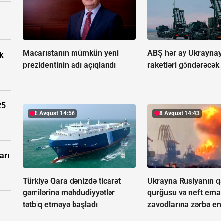
Macarıstanın mümkün yeni
ABŞ hər ay Ukraynay
k
prezidentinin adı açıqlandı
raketləri göndərəcək
25
8 Avqust 14:56
8 Avqust 14:43
arı
Türkiyə Qara dənizdə ticarət
Ukrayna Rusiyanın 
gəmilərinə məhdudiyyətlər
qurğusu və neft emal
tətbiq etməyə başladı
zavodlarına zərbə en