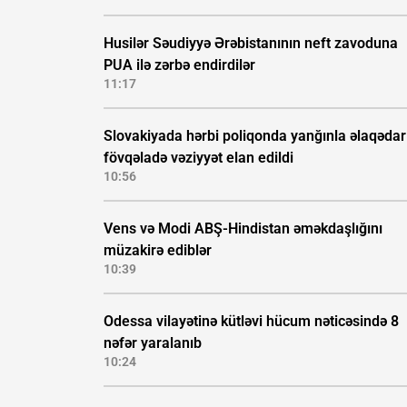
Husilər Səudiyyə Ərəbistanının neft zavoduna
PUA ilə zərbə endirdilər
11:17
Slovakiyada hərbi poliqonda yanğınla əlaqədar
fövqəladə vəziyyət elan edildi
10:56
Vens və Modi ABŞ-Hindistan əməkdaşlığını
müzakirə ediblər
10:39
Odessa vilayətinə kütləvi hücum nəticəsində 8
nəfər yaralanıb
10:24