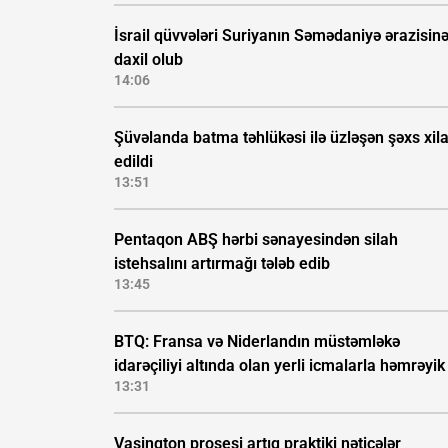
İsrail qüvvələri Suriyanın Səmədaniyə ərazisin
daxil olub
14:06
Şüvəlanda batma təhlükəsi ilə üzləşən şəxs xil
edildi
13:51
Pentaqon ABŞ hərbi sənayesindən silah
istehsalını artırmağı tələb edib
13:45
BTQ: Fransa və Niderlandın müstəmləkə
idarəçiliyi altında olan yerli icmalarla həmrəyik
13:31
Vaşinqton prosesi artıq praktiki nəticələr