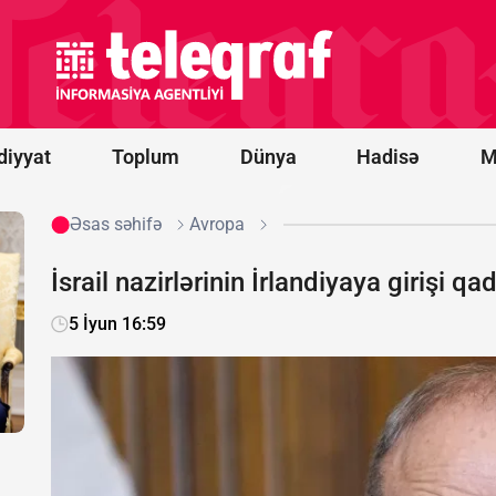
Vens və Modi
ABŞ-
Hindistan
əməkdaşlığını
müzakirə
ediblər
diyyat
Toplum
Dünya
Hadisə
M
Əsas səhifə
Avropa
İsrail nazirlərinin İrlandiyaya girişi q
5 İyun 16:59