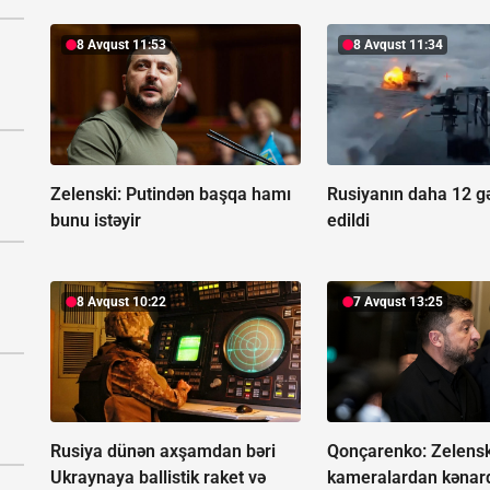
8 Avqust 11:53
8 Avqust 11:34
Zelenski:
Putindən başqa hamı
Rusiyanın daha 12 g
bunu istəyir
edildi
8 Avqust 10:22
7 Avqust 13:25
Rusiya dünən axşamdan bəri
Qonçarenko:
Zelensk
Ukraynaya ballistik raket və
kameralardan kənar