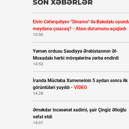
SON XƏBƏRLƏR
Elvin Cəfərquliyev “Dinamo” ilə Bakıdakı oyund
meydana çıxacaq? -
Atası durumunu açıqladı
15:00
Yəmən ordusu Səudiyyə Ərəbistanının Əl-
Moxadakı hərbi mövqələrinə zərbə endirdi
14:53
İranda Müctəba Xameneinin 5 aydan sonra ilk
görüntüləri yayıldı -
VİDEO
14:28
Əməkdar incəsənət xadimi, şair Çingiz Əlioğlu
vəfat etdi
14:07