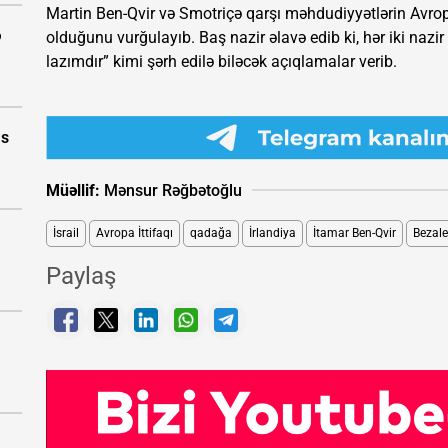
Martin Ben-Qvir və Smotriçə qarşı məhdudiyyətlərin Avropa
ə
olduğunu vurğulayıb. Baş nazir əlavə edib ki, hər iki nazir
lazımdır” kimi şərh edilə biləcək açıqlamalar verib.
as
Müəllif:
Mənsur Rəğbətoğlu
İsrail
Avropa İttifaqı
qadağa
İrlandiya
İtamar Ben-Qvir
Bezale
Paylaş