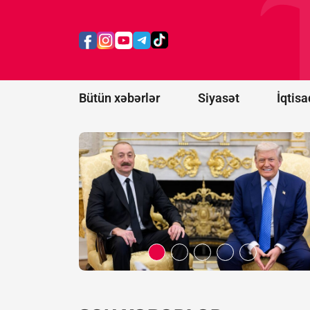
prosesi
artıq
praktiki
nəticələr
mərhələsinə
keçib -
RƏY
Bütün xəbərlər
Siyasət
İqtisa