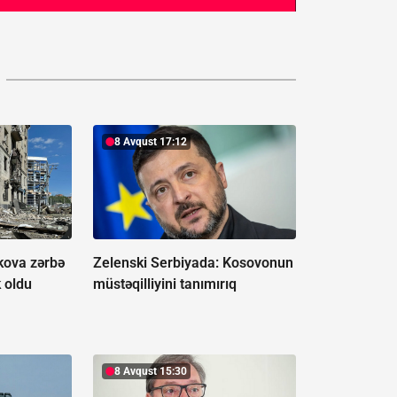
8 Avqust 17:12
kova zərbə
Zelenski Serbiyada:
Kosovonun
k oldu
müstəqilliyini tanımırıq
8 Avqust 15:30