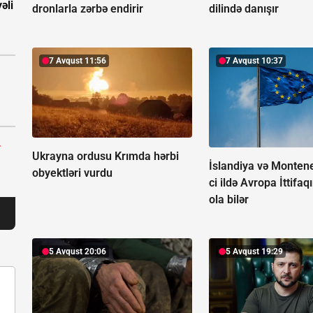
əli
dronlarla zərbə endirir
dilində danışır
7 Avqust 11:56
7 Avqust 10:37
r
Ukrayna ordusu Krımda hərbi
İslandiya və Monten
obyektləri vurdu
ci ildə Avropa İttifaq
ola bilər
5 Avqust 20:06
5 Avqust 19:29