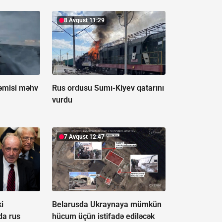
8 Avqust 11:29
əmisi məhv
Rus ordusu Sumı-Kiyev qatarını
vurdu
7 Avqust 12:47
i
Belarusda Ukraynaya mümkün
da rus
hücum üçün istifadə ediləcək