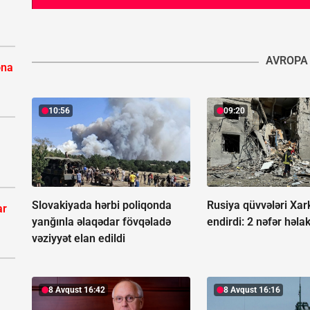
AVROPA
ona
10:56
09:20
Slovakiyada hərbi poliqonda
Rusiya qüvvələri Xar
ar
yanğınla əlaqədar fövqəladə
endirdi:
2 nəfər həla
vəziyyət elan edildi
8 Avqust 16:42
8 Avqust 16:16