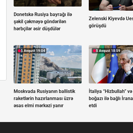
Donetskə Rusiya bayrağı ilə
Zelenski Kiyevdə Ues
şəkil çəkməyə göndərilən
görüşdü
hərbçilər əsir düşdülər
5 Avqust 19:04
5 Avqust 18:59
Moskvada Rusiyanın ballistik
İtaliya “Hizbullah” 
raketlərin hazırlanması üzrə
boğazı ilə bağlı İrana
əsas elmi mərkəzi yanır
etdi