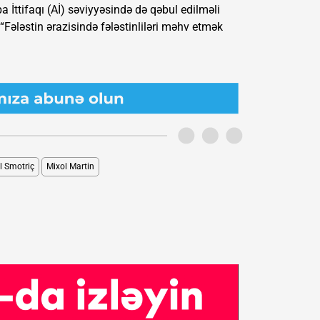
 İttifaqı (Aİ) səviyyəsində də qəbul edilməli
 “Fələstin ərazisində fələstinliləri məhv etmək
l Smotriç
Mixol Martin