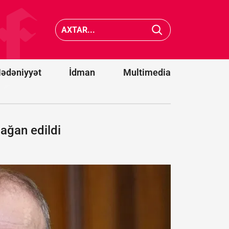
cənubunda
Belqoro
avtobusların
dron
toqquşması
hücumu
nəticəsində
nəticəsi
22 nəfər
13 nəfər
ölüb
yaralanı
ədəniyyət
İdman
Multimedia
adağan edildi