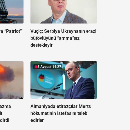
a “Patriot”
Vuçiç: Serbiya Ukraynanın ərazi
bütövlüyünü “amma”sız
dəstəkləyir
8 Avqust 14:27
qazma
Almaniyada etirazçılar Merts
ı
hökumətinin istefasını tələb
dirdi
edirlər