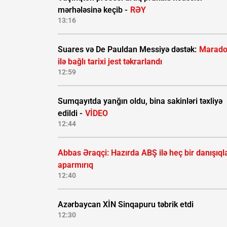
mərhələsinə keçib -
RƏY
13:16
Suares və De Pauldan Messiyə dəstək:
Marad
ilə bağlı tarixi jest təkrarlandı
12:59
Sumqayıtda yanğın oldu, bina sakinləri təxliyə
edildi -
VİDEO
12:44
Abbas Əraqçi: Hazırda ABŞ ilə heç bir danışıql
aparmırıq
12:40
Azərbaycan XİN Sinqapuru təbrik etdi
12:30