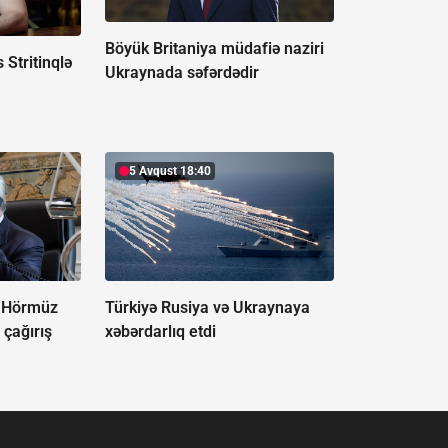
Böyük Britaniya müdafiə naziri
 Stritinqlə
Ukraynada səfərdədir
5 Avqust 18:40
və Hörmüz
Türkiyə Rusiya və Ukraynaya
 çağırış
xəbərdarlıq etdi