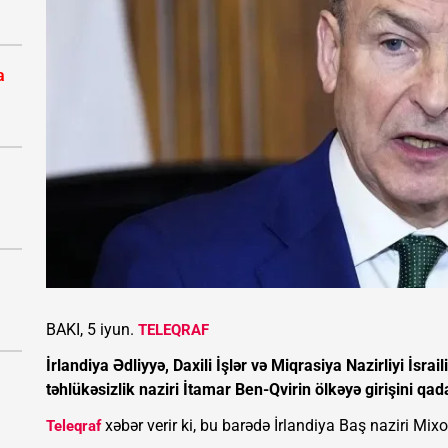
a
BAKI, 5 iyun.
TELEQRAF
İrlandiya Ədliyyə, Daxili İşlər və Miqrasiya Nazirliyi İsrai
təhlükəsizlik naziri İtamar Ben-Qvirin ölkəyə girişini qa
xəbər verir ki, bu barədə İrlandiya Baş naziri Mixol
Teleqraf