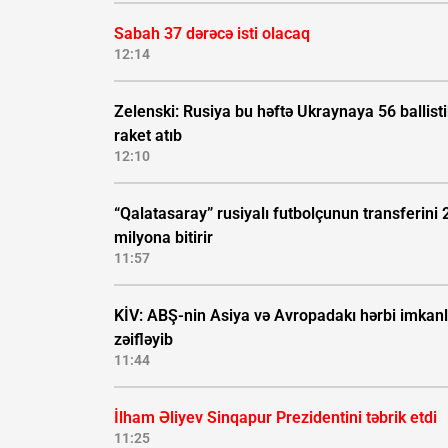
Sabah 37 dərəcə isti olacaq
12:14
Zelenski: Rusiya bu həftə Ukraynaya 56 ballisti
raket atıb
12:10
“Qalatasaray” rusiyalı futbolçunun transferini 
milyona bitirir
11:57
KİV: ABŞ-nin Asiya və Avropadakı hərbi imkanl
zəifləyib
11:44
İlham Əliyev Sinqapur Prezidentini təbrik etdi
11:25