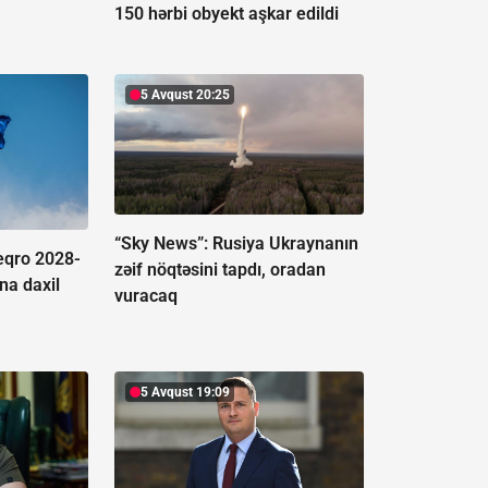
150 hərbi obyekt aşkar edildi
5 Avqust 20:25
“Sky News”:
Rusiya Ukraynanın
eqro 2028-
zəif nöqtəsini tapdı, oradan
ına daxil
vuracaq
5 Avqust 19:09