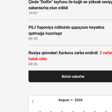
Çində “Dolfin” tayfunu ilə bağlı ən yüksək səviyy
xəbərdarlıq elan edildi
10:07
PSJ Yaponiya millisinin qapıçısını heyətinə
qatmağa hazırlaşır
09:35
Rusiya qüvvələri Xarkova zərbə endirdi:
2 nəfə
həlak oldu
09:20
Bütün xəbərlər