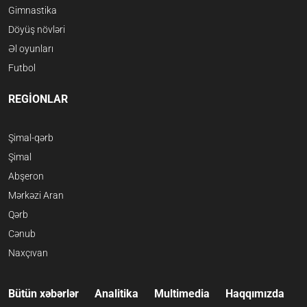
Gimnastika
Döyüş növləri
Əl oyunları
Futbol
REGİONLAR
Şimal-qərb
Şimal
Abşeron
Mərkəzi Aran
Qərb
Cənub
Naxçıvan
Bütün xəbərlər
Analitika
Multimedia
Haqqımızda