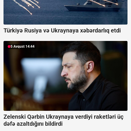
Türkiyə Rusiya və Ukraynaya xəbərdarlıq etdi
5 Avqust 14:44
Zelenski Qərbin Ukraynaya verdiyi raketləri üç
dəfə azaltdığını bildirdi