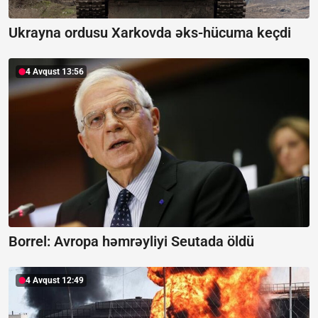
Ukrayna ordusu Xarkovda əks-hücuma keçdi
4 Avqust 13:56
Borrel:
Avropa həmrəyliyi Seutada öldü
4 Avqust 12:49