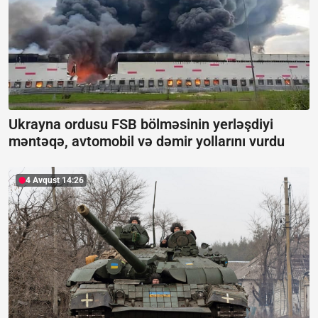
Ukrayna ordusu FSB bölməsinin yerləşdiyi
məntəqə, avtomobil və dəmir yollarını vurdu
4 Avqust 14:26