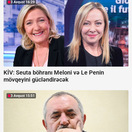
3 Avqust 16:29
KİV: Seuta böhranı Meloni və Le Penin
mövqeyini gücləndirəcək
3 Avqust 15:51