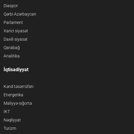
Diaspor
Qərbi Azərbaycan
Parlament
Xarici siyasət
Daxili siyasət
Qarabağ
Analitika
İqtisadiyyat
Kənd təsərrüfatı
Energetika
Maliyyə-sığorta
İKT
Nəqliyyat
Turizm