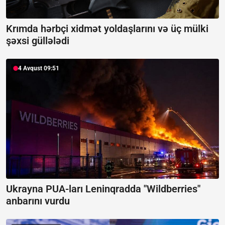
Krımda hərbçi xidmət yoldaşlarını və üç mülki
şəxsi güllələdi
4 Avqust 09:51
Ukrayna PUA-ları Leninqradda "Wildberries"
anbarını vurdu