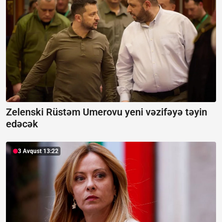
Zelenski Rüstəm Umerovu yeni vəzifəyə təyin
edəcək
3 Avqust 13:22