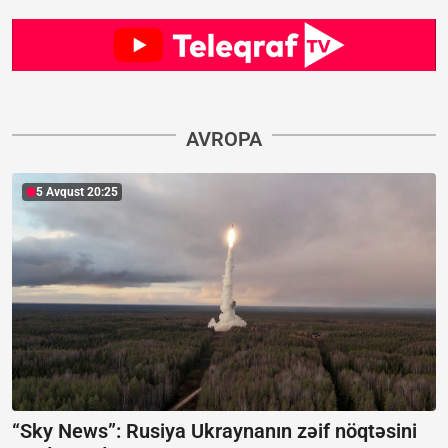
AVROPA
5 Avqust 20:25
“Sky News”:
Rusiya Ukraynanın zəif nöqtəsini