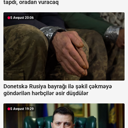
tapdı, oradan vuracaq
5 Avqust 20:06
Donetskə Rusiya bayrağı ilə şəkil çəkməyə
göndərilən hərbçilər əsir düşdülər
5 Avqust 19:29