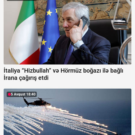
İtaliya “Hizbullah” və Hörmüz boğazı ilə bağlı
İrana çağırış etdi
5 Avqust 18:40