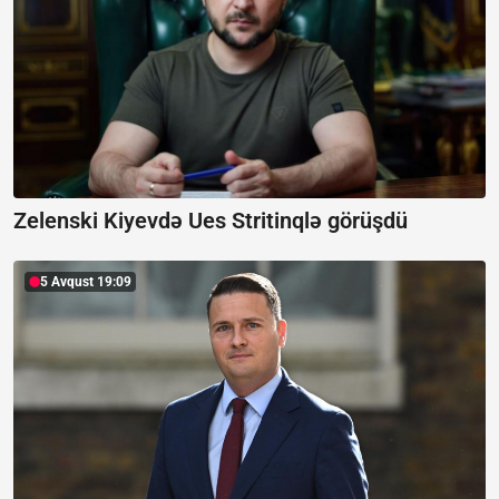
Zelenski Kiyevdə Ues Stritinqlə görüşdü
5 Avqust 19:09