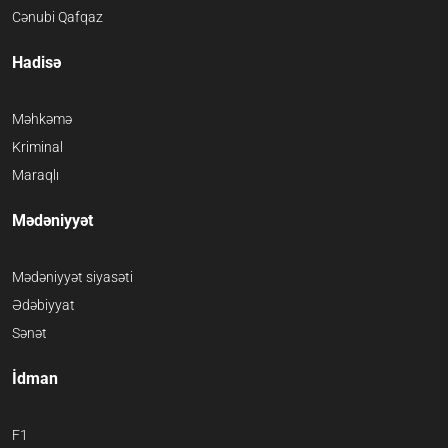
Cənubi Qafqaz
Hadisə
Məhkəmə
Kriminal
Maraqlı
Mədəniyyət
Mədəniyyət siyasəti
Ədəbiyyat
Sənət
İdman
F1