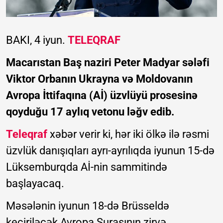
BAKI, 4 iyun.
TELEQRAF
Macarıstan Baş naziri Peter Madyar sələfi
Viktor Orbanın Ukrayna və Moldovanın
Avropa İttifaqına (Aİ) üzvlüyü prosesinə
qoyduğu 17 aylıq vetonu ləğv edib.
Teleqraf
xəbər verir ki, hər iki ölkə ilə rəsmi
üzvlük danışıqları ayrı-ayrılıqda iyunun 15-də
Lüksemburqda Aİ-nin sammitində
başlayacaq.
Məsələnin iyunun 18-də Brüsseldə
keçiriləcək Avropa Şurasının zirvə