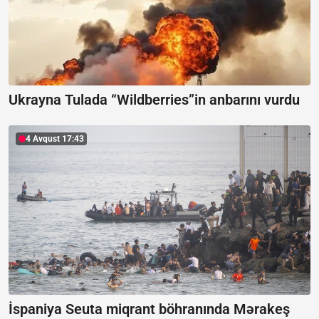
Ukrayna Tulada “Wildberries”in anbarını vurdu
4 Avqust 17:43
İspaniya Seuta miqrant böhranında Mərakeş