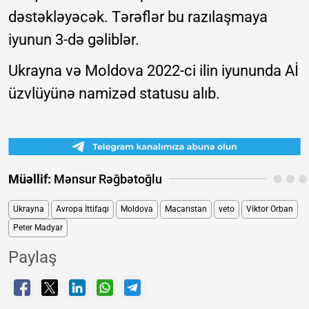
dəstəkləyəcək. Tərəflər bu razılaşmaya
iyunun 3-də gəliblər.
Ukrayna və Moldova 2022-ci ilin iyununda Aİ
üzvlüyünə namizəd statusu alıb.
Müəllif:
Mənsur Rəğbətoğlu
Ukrayna
Avropa İttifaqı
Moldova
Macarıstan
veto
Viktor Orban
Peter Madyar
Paylaş