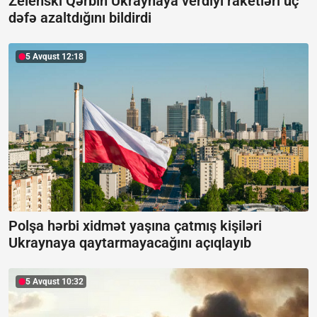
Zelenski Qərbin Ukraynaya verdiyi raketləri üç
dəfə azaltdığını bildirdi
5 Avqust 12:18
Polşa hərbi xidmət yaşına çatmış kişiləri
Ukraynaya qaytarmayacağını açıqlayıb
5 Avqust 10:32