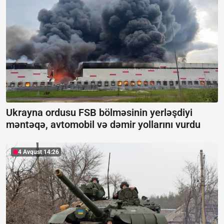
Ukrayna ordusu FSB bölməsinin yerləşdiyi
məntəqə, avtomobil və dəmir yollarını vurdu
4 Avqust 14:26