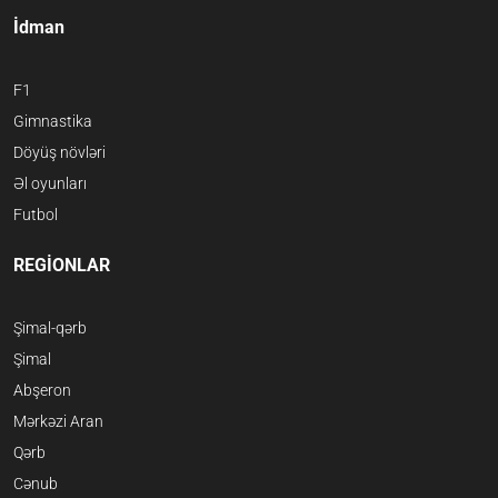
İdman
F1
Gimnastika
Döyüş növləri
Əl oyunları
Futbol
REGİONLAR
Şimal-qərb
Şimal
Abşeron
Mərkəzi Aran
Qərb
Cənub