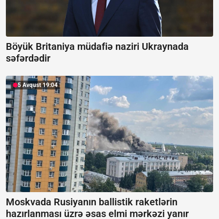
Böyük Britaniya müdafiə naziri Ukraynada
səfərdədir
5 Avqust 19:04
Moskvada Rusiyanın ballistik raketlərin
hazırlanması üzrə əsas elmi mərkəzi yanır