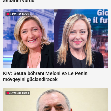
anbarını vurdu
3 Avqust 16:29
KİV: Seuta böhranı Meloni və Le Penin
mövqeyini gücləndirəcək
3 Avqust 15:51