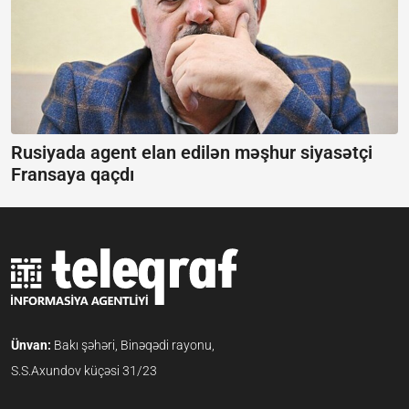
Rusiyada agent elan edilən məşhur siyasətçi
Fransaya qaçdı
Ünvan:
Bakı şəhəri, Binəqədi rayonu,
S.S.Axundov küçəsi 31/23