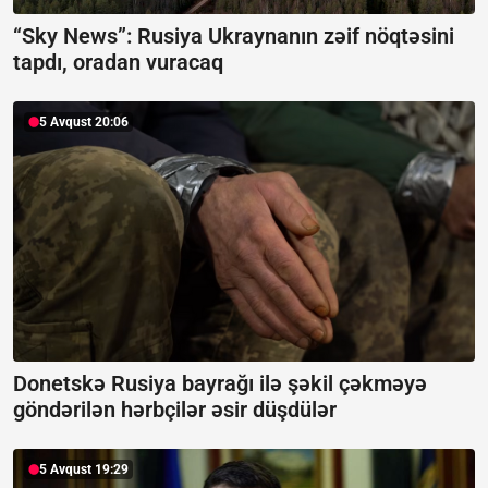
“Sky News”:
Rusiya Ukraynanın zəif nöqtəsini
tapdı, oradan vuracaq
5 Avqust 20:06
Donetskə Rusiya bayrağı ilə şəkil çəkməyə
göndərilən hərbçilər əsir düşdülər
5 Avqust 19:29