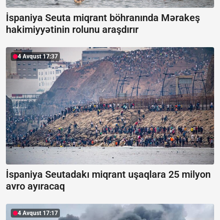
İspaniya Seuta miqrant böhranında Mərakeş
hakimiyyətinin rolunu araşdırır
4 Avqust 17:37
İspaniya Seutadakı miqrant uşaqlara 25 milyon
avro ayıracaq
4 Avqust 17:17