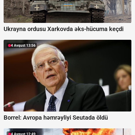
Ukrayna ordusu Xarkovda əks-hücuma keçdi
4 Avqust 13:56
Borrel:
Avropa həmrəyliyi Seutada öldü
4 Avqust 12:49