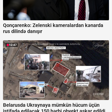
Qonçarenko:
Zelenski kameralardan kənarda
rus dilində danışır
12:47
Belarusda Ukraynaya mümkün hücum üçün
istifadə ediləcək 150 hərbi obyekt aşkar edildi