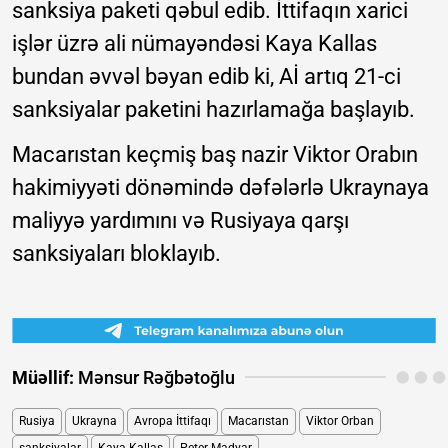
sanksiya paketi qəbul edib. İttifaqın xarici
işlər üzrə ali nümayəndəsi Kaya Kallas
bundan əvvəl bəyan edib ki, Aİ artıq 21-ci
sanksiyalar paketini hazırlamağa başlayıb.
Macarıstan keçmiş baş nazir Viktor Orabın
hakimiyyəti dönəmində dəfələrlə Ukraynaya
maliyyə yardımını və Rusiyaya qarşı
sanksiyaları bloklayıb.
Müəllif:
Mənsur Rəğbətoğlu
Rusiya
Ukrayna
Avropa İttifaqı
Macarıstan
Viktor Orban
sanksiyalar
Kaya Kallas
Peter Madyar