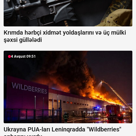
Krımda hərbçi xidmət yoldaşlarını və üç mülki
şəxsi güllələdi
4 Avqust 09:51
Ukrayna PUA-ları Leninqradda "Wildberries"