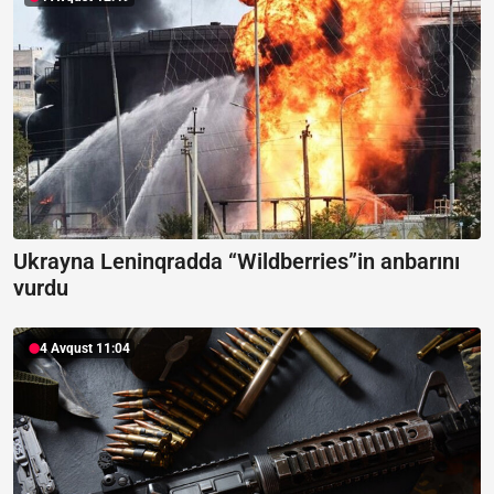
Ukrayna Leninqradda “Wildberries”in anbarını
vurdu
4 Avqust 11:04