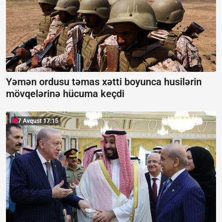
Yəmən ordusu təmas xətti boyunca husilərin
mövqelərinə hücuma keçdi
7 Avqust 17:15