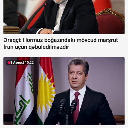
Əraqçi: Hörmüz boğazındakı mövcud marşrut
İran üçün qəbuledilməzdir
8 Avqust 15:22