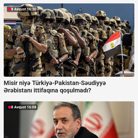
8 Avqust 16:30
Misir niyə Türkiyə-Pakistan-Səudiyyə
Ərəbistanı ittifaqına qoşulmadı?
8 Avqust 16:08