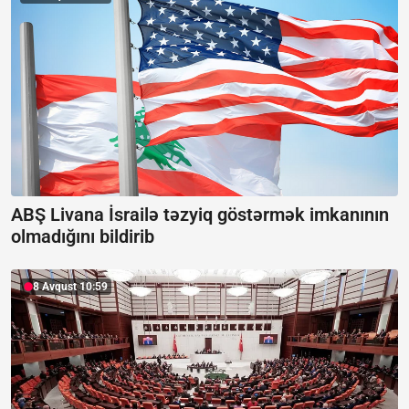
ABŞ Livana İsrailə təzyiq göstərmək imkanının
olmadığını bildirib
8 Avqust 10:59