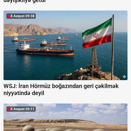
8 Avqust 09:38
WSJ: İran Hörmüz boğazından geri çəkilmək
niyyətində deyil
8 Avqust 09:11