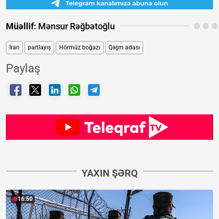
Müəllif:
Mənsur Rəğbətoğlu
İran
partlayış
Hörmüz boğazı
Qəşm adası
Paylaş
YAXIN ŞƏRQ
16:50