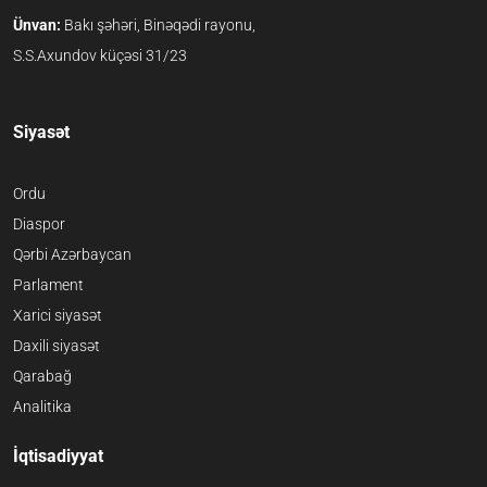
Ünvan:
Bakı şəhəri, Binəqədi rayonu,
S.S.Axundov küçəsi 31/23
Siyasət
Ordu
Diaspor
Qərbi Azərbaycan
Parlament
Xarici siyasət
Daxili siyasət
Qarabağ
Analitika
İqtisadiyyat