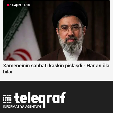
7 Avqust 14:18
Xameneinin səhhəti kəskin pisləşdi -
Hər an ölə
bilər