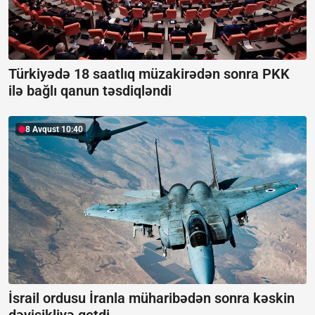
Türkiyədə 18 saatlıq müzakirədən sonra PKK
ilə bağlı qanun təsdiqləndi
8 Avqust 10:40
İsrail ordusu İranla müharibədən sonra kəskin
dəyişikliyə getdi