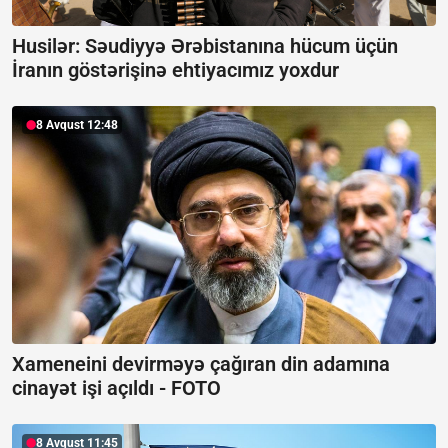
Husilər: Səudiyyə Ərəbistanına hücum üçün
İranın göstərişinə ehtiyacımız yoxdur
8 Avqust 12:48
Xameneini devirməyə çağıran din adamına
cinayət işi açıldı -
FOTO
8 Avqust 11:45