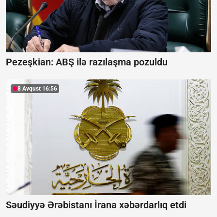
Pezeşkian:
ABŞ ilə razılaşma pozuldu
8 Avqust 16:56
Səudiyyə Ərəbistanı İrana xəbərdarlıq etdi