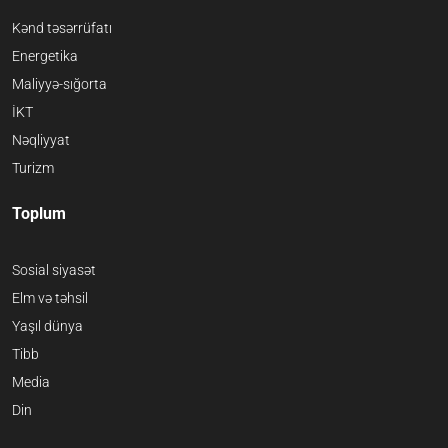
Kənd təsərrüfatı
Energetika
Maliyyə-sığorta
İKT
Nəqliyyat
Turizm
Toplum
Sosial siyasət
Elm və təhsil
Yaşıl dünya
Tibb
Media
Din