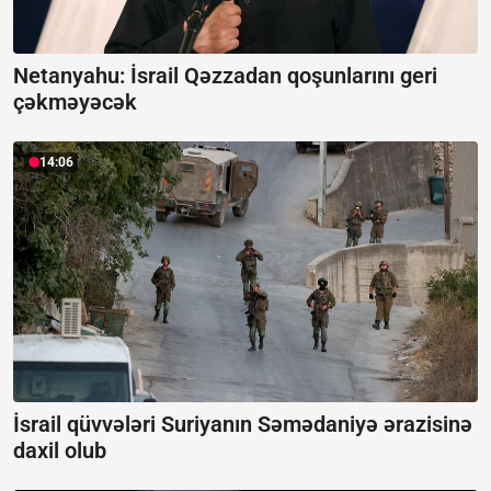
Netanyahu: İsrail Qəzzadan qoşunlarını geri
çəkməyəcək
14:06
İsrail qüvvələri Suriyanın Səmədaniyə ərazisinə
daxil olub