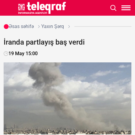
Əsas səhifə
Yaxın Şərq
İranda partlayış baş verdi
19 May 15:00