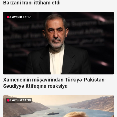
Bərzani İranı ittiham etdi
8 Avqust 15:17
Xameneinin müşavirindən Türkiyə-Pakistan-
Səudiyyə ittifaqına reaksiya
8 Avqust 14:30