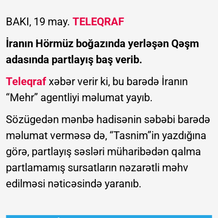
BAKI, 19 may.
TELEQRAF
İranın Hörmüz boğazında yerləşən Qəşm
adasında partlayış baş verib.
Teleqraf
xəbər verir ki, bu barədə İranın
“Mehr” agentliyi məlumat yayıb.
Sözügedən mənbə hadisənin səbəbi barədə
məlumat verməsə də, “Tasnim”in yazdığına
görə, partlayış səsləri müharibədən qalma
partlamamış sursatların nəzarətli məhv
edilməsi nəticəsində yaranıb.