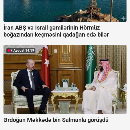
İran ABŞ və İsrail gəmilərinin Hörmüz
boğazından keçməsini qadağan edə bilər
7 Avqust 14:19
Ərdoğan Məkkədə bin Salmanla görüşdü