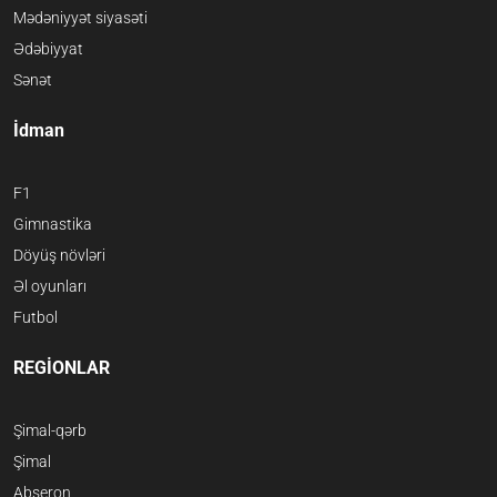
Mədəniyyət siyasəti
Ədəbiyyat
Sənət
İdman
F1
Gimnastika
Döyüş növləri
Əl oyunları
Futbol
REGİONLAR
Şimal-qərb
Şimal
Abşeron