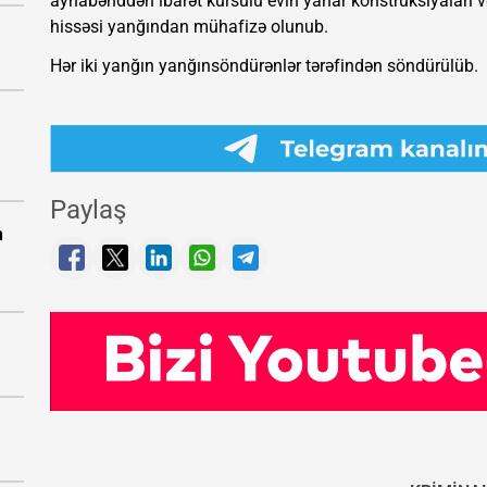
aynabənddən ibarət kürsülü evin yanar konstruksiyaları v
hissəsi yanğından mühafizə olunub.
Hər iki yanğın yanğınsöndürənlər tərəfindən söndürülüb.
Paylaş
n