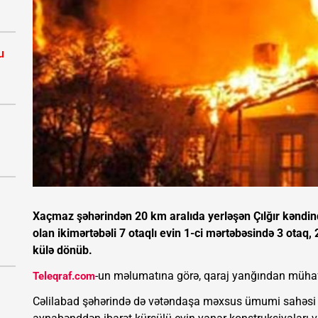
u
Xaçmaz şəhərindən 20 km aralıda yerləşən Çılğır kənd
olan ikimərtəbəli 7 otaqlı evin 1-ci mərtəbəsində 3 otaq,
külə dönüb.
-un məlumatına görə, qaraj yanğından mühaf
Teleqraf.com
Cəlilabad şəhərində də vətəndaşa məxsus ümumi sahəsi 1