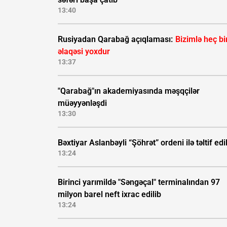
13:40
Rusiyadan Qarabağ açıqlaması:
Bizimlə heç bi
əlaqəsi yoxdur
13:37
"Qarabağ"ın akademiyasında məşqçilər
müəyyənləşdi
13:30
Bəxtiyar Aslanbəyli “Şöhrət” ordeni ilə təltif edi
13:24
Birinci yarımildə "Səngəçal" terminalından 97
milyon barel neft ixrac edilib
13:24