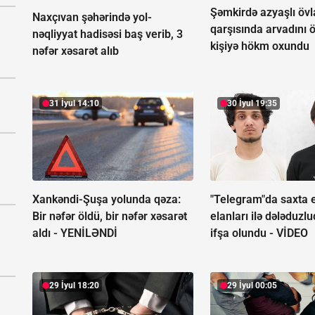
Şəmkirdə azyaşlı övl
Naxçıvan şəhərində yol-
qarşısında arvadını 
nəqliyyat hadisəsi baş verib, 3
kişiyə hökm oxundu
nəfər xəsarət alıb
31 İyul 14:10
30 İyul 19:35
Xankəndi-Şuşa yolunda qəza:
"Telegram"da saxta 
Bir nəfər öldü, bir nəfər xəsarət
elanları ilə dələduzl
aldı -
YENİLƏNDİ
ifşa olundu -
VİDEO
29 İyul 18:20
29 İyul 00:05