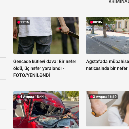
KRIMINA
11:15
00:05
Gəncədə kütləvi dava: Bir nəfər
Ağstafada mübahis
öldü, üç nəfər yaralandı -
nəticəsində bir nəfər
FOTO/YENİLƏNDİ
4 Avqust 18:44
3 Avqust 16:10