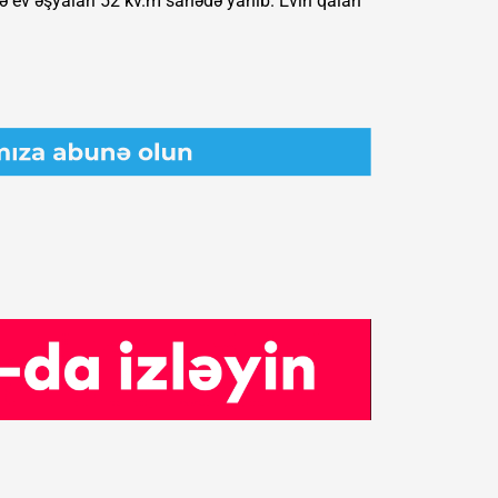
ə ev əşyaları 52 kv.m sahədə yanıb. Evin qalan