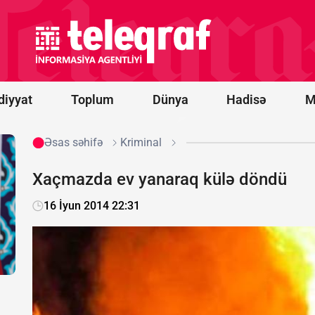
sabiq
futbolçusu:
"Dinamo"
əvvəlki
gücündə
deyil
diyyat
Toplum
Dünya
Hadisə
M
Əsas səhifə
Kriminal
Xaçmazda ev yanaraq külə döndü
16 İyun 2014 22:31