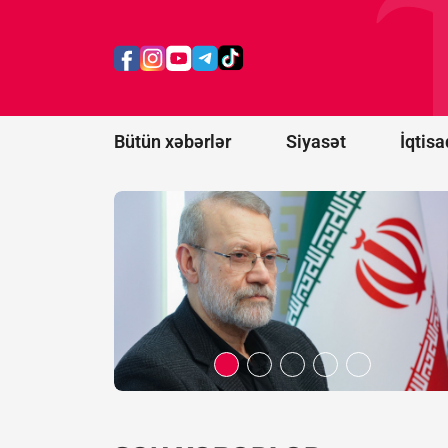
Laricaninin
öldürülməsi
barədə yeni
xəbər:
Oğlu
vasitəsilə
ələ keçirilib
Bütün xəbərlər
Siyasət
İqtisa