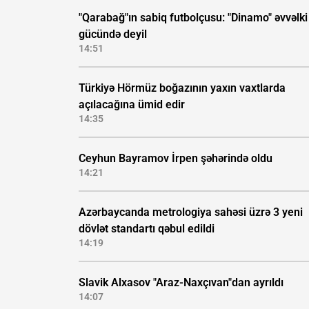
"Qarabağ"ın sabiq futbolçusu: "Dinamo" əvvəlki
gücündə deyil
14:51
Türkiyə Hörmüz boğazının yaxın vaxtlarda
açılacağına ümid edir
14:35
Ceyhun Bayramov İrpen şəhərində oldu
14:21
Azərbaycanda metrologiya sahəsi üzrə 3 yeni
dövlət standartı qəbul edildi
14:19
Slavik Alxasov "Araz-Naxçıvan"dan ayrıldı
14:07