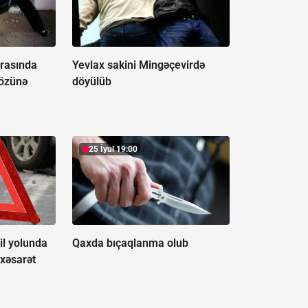
rasında
Yevlax sakini Mingəçevirdə
 özünə
döyülüb
25 İyul 19:00
il yolunda
Qaxda bıçaqlanma olub
 xəsarət