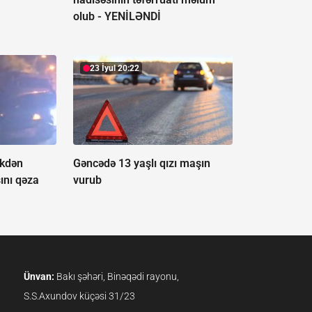
olub -
YENİLƏNDİ
23 İyul 20:22
ikdən
Gəncədə 13 yaşlı qızı maşın
ını qəza
vurub
Ünvan:
Bakı şəhəri, Binəqədi rayonu,
S.S.Axundov küçəsi 31/23