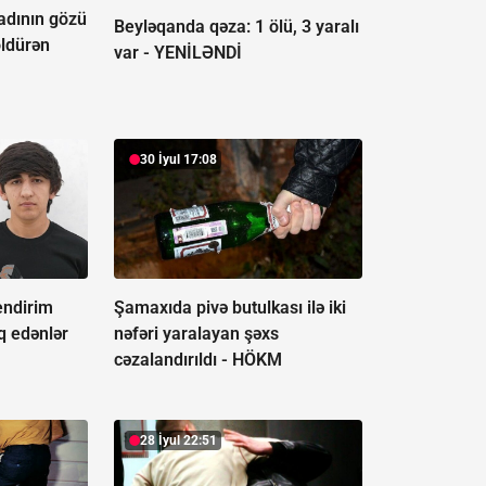
adının gözü
Beyləqanda qəza:
1 ölü, 3 yaralı
öldürən
var - YENİLƏNDİ
30 İyul 17:08
endirim
Şamaxıda pivə butulkası ilə iki
uq edənlər
nəfəri yaralayan şəxs
cəzalandırıldı -
HÖKM
28 İyul 22:51