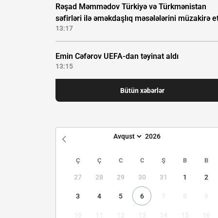
Rəşad Məmmədov Türkiyə və Türkmənistan
səfirləri ilə əməkdaşlıq məsələlərini müzakirə e
13:17
Emin Cəfərov UEFA-dan təyinat aldı
13:15
Bütün xəbərlər
Ç
Ç
C
C
Ş
B
B
27
28
29
30
31
1
2
3
4
5
6
7
8
9
10
11
12
13
14
15
16