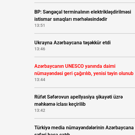
BP: Səngəçal terminalının elektrikləşdirilməsi
istismar sınaqları mərhələsindədir
13:51
Ukrayna Azərbaycana təşəkkür etdi
13:46
Azərbaycanın UNESCO yanında daimi
nümayəndəsi geri çağırılıb, yenisi təyin olunub
13:44
Rüfət Səfərovun apellyasiya şikayəti üzrə
məhkəmə iclası keçirilib
13:42
Türkiyə media nümayəndələrinin Azərbaycana
səfəri başa çatıb