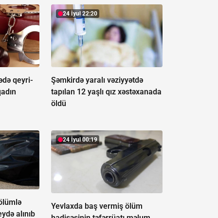
24 İyul 22:20
ədə qeyri-
Şəmkirdə yaralı vəziyyətdə
qadın
tapılan 12 yaşlı qız xəstəxanada
öldü
24 İyul 00:19
ölümlə
Yevlaxda baş vermiş ölüm
eydə alınıb
hadisəsinin təfərrüatı məlum