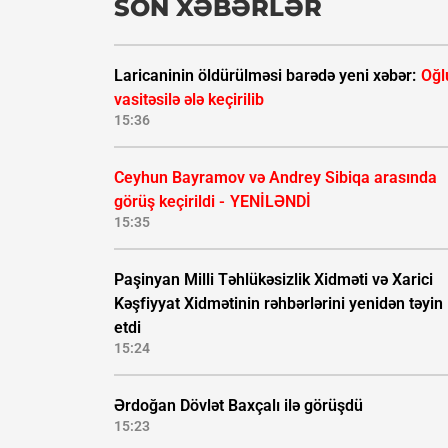
SON XƏBƏRLƏR
Laricaninin öldürülməsi barədə yeni xəbər:
Oğl
vasitəsilə ələ keçirilib
15:36
Ceyhun Bayramov və Andrey Sibiqa arasında
görüş keçirildi -
YENİLƏNDİ
15:35
Paşinyan Milli Təhlükəsizlik Xidməti və Xarici
Kəşfiyyat Xidmətinin rəhbərlərini yenidən təyin
etdi
15:24
Ərdoğan Dövlət Baxçalı ilə görüşdü
15:23