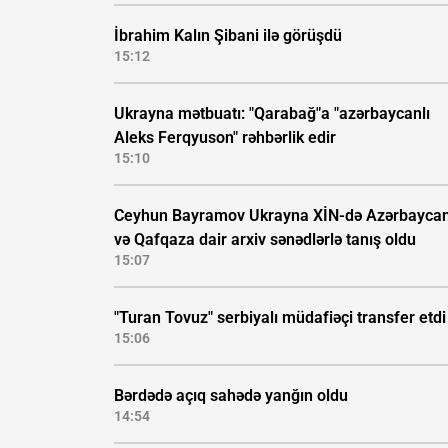
İbrahim Kalın Şibani ilə görüşdü
15:12
Ukrayna mətbuatı: "Qarabağ"a "azərbaycanlı
Aleks Ferqyuson" rəhbərlik edir
15:10
Ceyhun Bayramov Ukrayna XİN-də Azərbayca
və Qafqaza dair arxiv sənədlərlə tanış oldu
15:07
"Turan Tovuz" serbiyalı müdafiəçi transfer etdi
15:06
Bərdədə açıq sahədə yanğın oldu
14:54