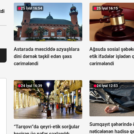
25 İyul 16:54
25 İyul 16:15
tdi
Astarada məsciddə azyaşlılara
Ağsuda sosial şəbək
dini dərnək təşkil edən şəxs
etik ifadələr işlədən 
cərimələndi
cərimələndi
24 İyul 16:39
24 İyul 12:53
Sumqayıt şəhərində 
“Tarqovı”da qeyri-etik sorğular
nəticələnən hadisə q
keçirən üç nəfər saxlanıldı