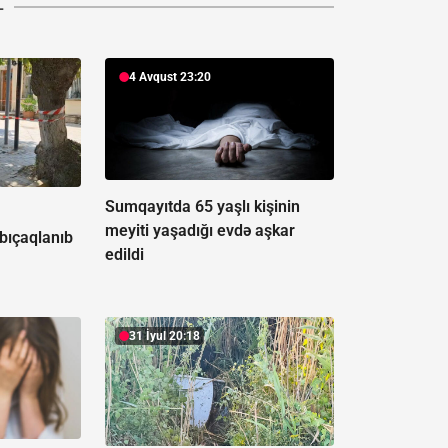
L
4 Avqust 23:20
Sumqayıtda 65 yaşlı kişinin
ə
meyiti yaşadığı evdə aşkar
 bıçaqlanıb
edildi
31 İyul 20:18