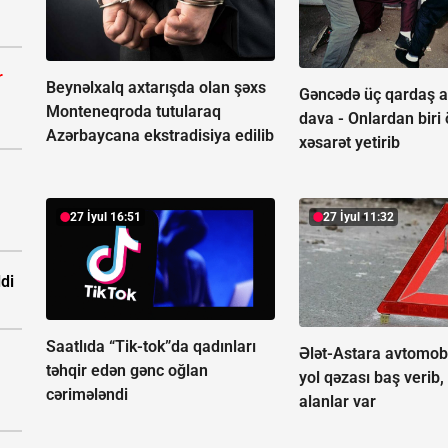
r
Beynəlxalq axtarışda olan şəxs
Gəncədə üç qardaş a
Monteneqroda tutularaq
dava -
Onlardan biri
Azərbaycana ekstradisiya edilib
xəsarət yetirib
27 İyul 16:51
27 İyul 11:32
ldi
Saatlıda “Tik-tok”da qadınları
Ələt-Astara avtomob
təhqir edən gənc oğlan
yol qəzası baş verib,
cərimələndi
alanlar var