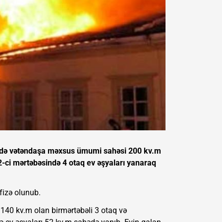
ində vətəndaşa məxsus ümumi sahəsi 200 kv.m
 2-ci mərtəbəsində 4 otaq ev əşyaları yanaraq
izə olunub.
40 kv.m olan birmərtəbəli 3 otaq və