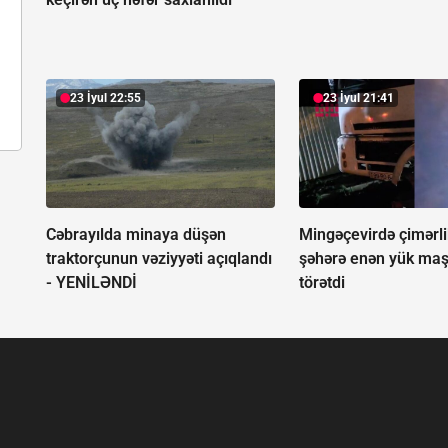
23 İyul 22:55
23 İyul 21:41
Cəbrayılda minaya düşən
Mingəçevirdə çimərl
traktorçunun vəziyyəti açıqlandı
şəhərə enən yük maş
-
YENİLƏNDİ
törətdi