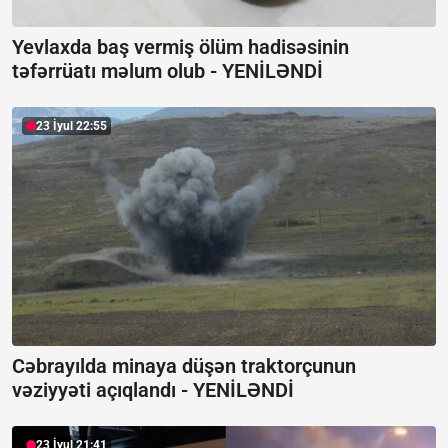
Yevlaxda baş vermiş ölüm hadisəsinin
təfərrüatı məlum olub -
YENİLƏNDİ
23 İyul 22:55
Cəbrayılda minaya düşən traktorçunun
vəziyyəti açıqlandı -
YENİLƏNDİ
23 İyul 21:41