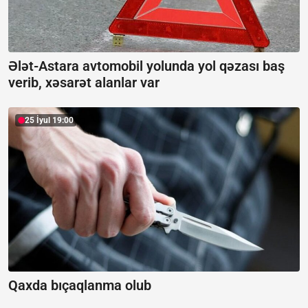
Ələt-Astara avtomobil yolunda yol qəzası baş
verib, xəsarət alanlar var
25 İyul 19:00
Qaxda bıçaqlanma olub