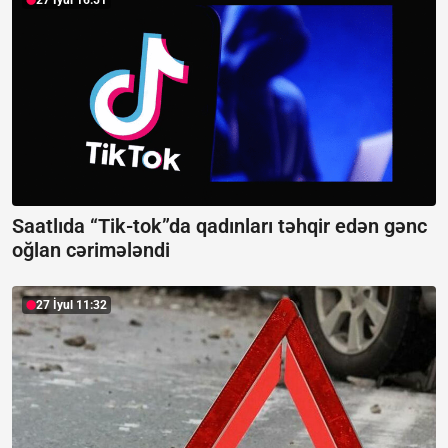
27 İyul 16:51
Saatlıda “Tik-tok”da qadınları təhqir edən gənc
oğlan cərimələndi
27 İyul 11:32