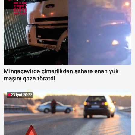
Mingəçevirdə çimərlikdən şəhərə enən yük
maşını qəza törətdi
23 İyul 20:22