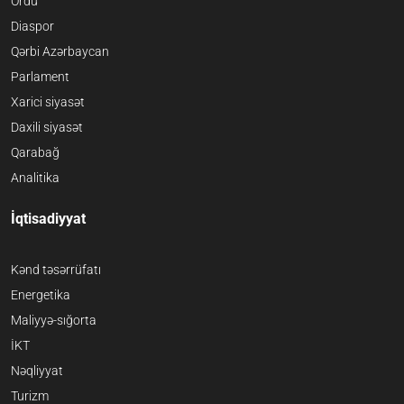
Ordu
Diaspor
Qərbi Azərbaycan
Parlament
Xarici siyasət
Daxili siyasət
Qarabağ
Analitika
İqtisadiyyat
Kənd təsərrüfatı
Energetika
Maliyyə-sığorta
İKT
Nəqliyyat
Turizm