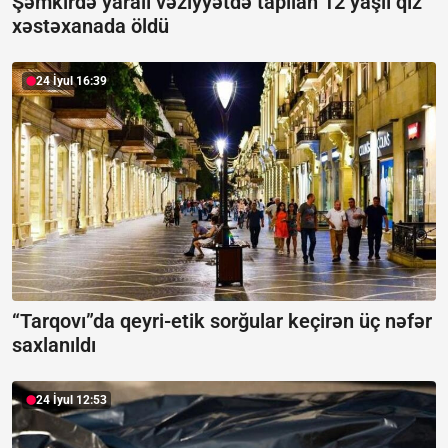
Şəmkirdə yaralı vəziyyətdə tapılan 12 yaşlı qız
xəstəxanada öldü
24 İyul 16:39
“Tarqovı”da qeyri-etik sorğular keçirən üç nəfər
saxlanıldı
24 İyul 12:53