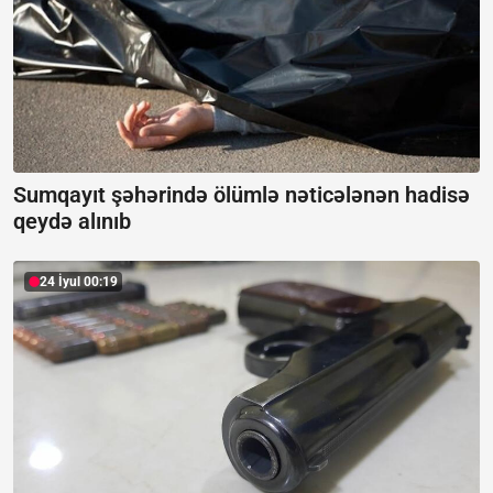
Sumqayıt şəhərində ölümlə nəticələnən hadisə
qeydə alınıb
24 İyul 00:19