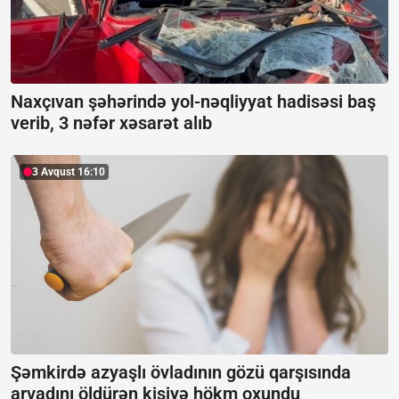
Naxçıvan şəhərində yol-nəqliyyat hadisəsi baş
verib, 3 nəfər xəsarət alıb
3 Avqust 16:10
Şəmkirdə azyaşlı övladının gözü qarşısında
arvadını öldürən kişiyə hökm oxundu