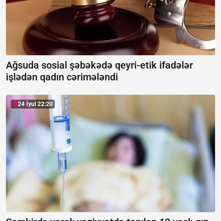
Ağsuda sosial şəbəkədə qeyri-etik ifadələr
işlədən qadın cərimələndi
24 İyul 22:20