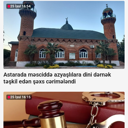
25 İyul 16:54
Astarada məsciddə azyaşlılara dini dərnək
təşkil edən şəxs cərimələndi
25 İyul 16:15