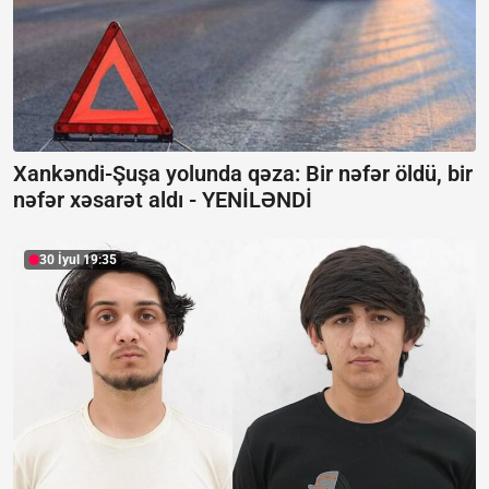
Xankəndi-Şuşa yolunda qəza: Bir nəfər öldü, bir
nəfər xəsarət aldı -
YENİLƏNDİ
30 İyul 19:35