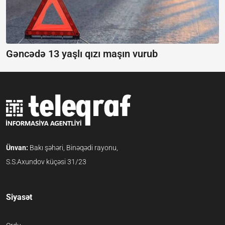
Gəncədə 13 yaşlı qızı maşın vurub
Ünvan:
Bakı şəhəri, Binəqədi rayonu,
S.S.Axundov küçəsi 31/23
Siyasət