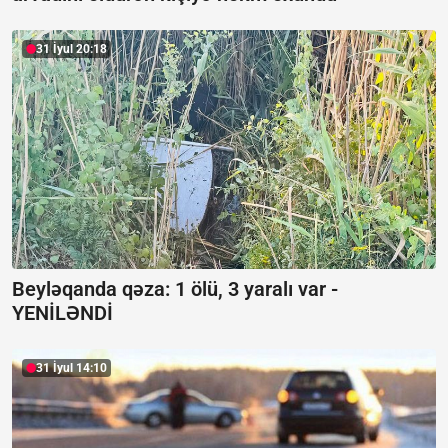
31 İyul 20:18
Beyləqanda qəza:
1 ölü, 3 yaralı var -
YENİLƏNDİ
31 İyul 14:10