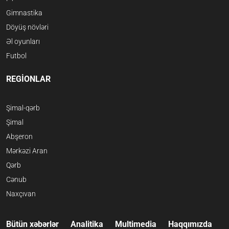
Gimnastika
Döyüş növləri
Əl oyunları
Futbol
REGİONLAR
Şimal-qərb
Şimal
Abşeron
Mərkəzi Aran
Qərb
Cənub
Naxçıvan
Bütün xəbərlər
Analitika
Multimedia
Haqqımızda