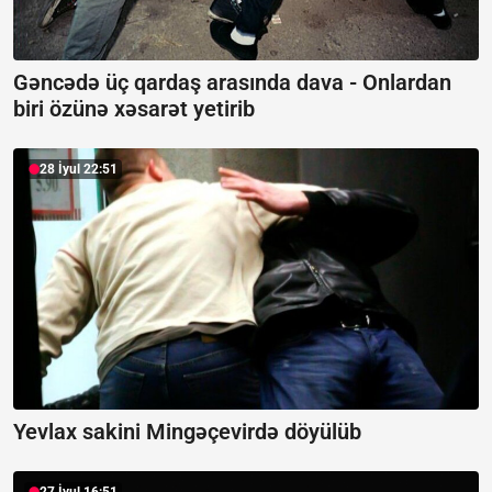
Gəncədə üç qardaş arasında dava -
Onlardan
biri özünə xəsarət yetirib
28 İyul 22:51
Yevlax sakini Mingəçevirdə döyülüb