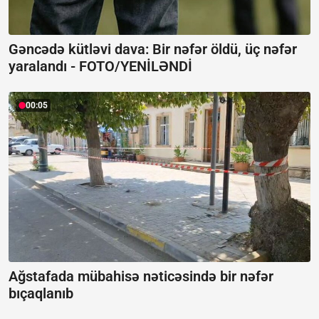
Gəncədə kütləvi dava: Bir nəfər öldü, üç nəfər
yaralandı -
FOTO/YENİLƏNDİ
00:05
Ağstafada mübahisə nəticəsində bir nəfər
bıçaqlanıb