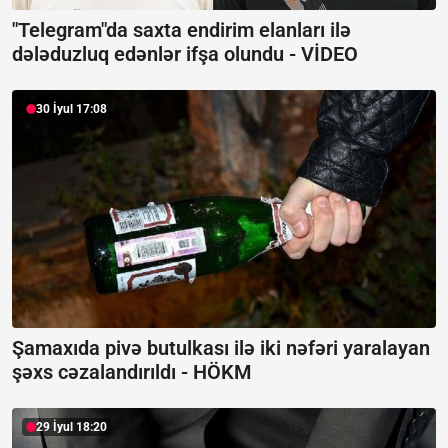
"Telegram"da saxta endirim elanları ilə
dələduzluq edənlər ifşa olundu -
VİDEO
30 İyul 17:08
Şamaxıda pivə butulkası ilə iki nəfəri yaralayan
şəxs cəzalandırıldı -
HÖKM
29 İyul 18:20