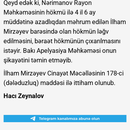
Qeyd edək ki, Nərimanov Rayon
Məhkəməsinin hökmü ilə 4 il 6 ay
müddətinə azadlıqdan məhrum edilən İlham
Mirzəyev barəsində olan hökmün ləğv
edilməsini, bəraət hökmünün çıxarılmasını
istəyir. Bakı Apelyasiya Məhkəməsi onun
şikayətini təmin etməyib.
İlham Mirzəyev Cinayət Məcəlləsinin 178-ci
(dələduzluq) maddəsi ilə ittiham olunub.
Hacı Zeynalov