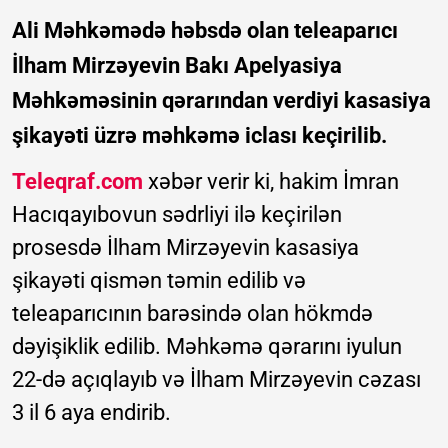
Ali Məhkəmədə həbsdə olan teleaparıcı
İlham Mirzəyevin Bakı Apelyasiya
Məhkəməsinin qərarından verdiyi kasasiya
şikayəti üzrə məhkəmə iclası keçirilib.
Teleqraf.com
xəbər verir ki, hakim İmran
Hacıqayıbovun sədrliyi ilə keçirilən
prosesdə İlham Mirzəyevin kasasiya
şikayəti qismən təmin edilib və
teleaparıcının barəsində olan hökmdə
dəyişiklik edilib. Məhkəmə qərarını iyulun
22-də açıqlayıb və İlham Mirzəyevin cəzası
3 il 6 aya endirib.