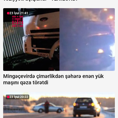
23 İyul 21:41
Mingəçevirdə çimərlikdən şəhərə enən yük
maşını qəza törətdi
23 İyul 20:22