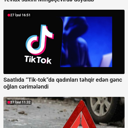
27 İyul 16:51
Saatlıda “Tik-tok”da qadınları təhqir edən gənc
oğlan cərimələndi
27 İyul 11:32