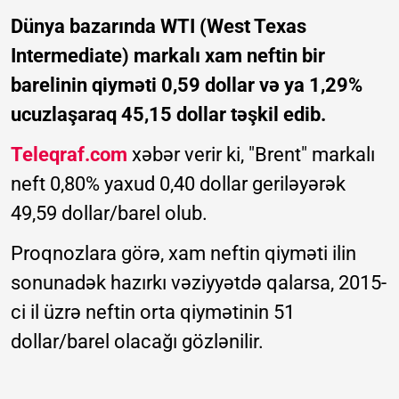
Dünya bazarında WTI (West Texas
Intermediate) markalı xam neftin bir
barelinin qiyməti 0,59 dollar və ya 1,29%
ucuzlaşaraq 45,15 dollar təşkil edib.
Teleqraf.com
xəbər verir ki, "Brent" markalı
neft 0,80% yaxud 0,40 dollar geriləyərək
49,59 dollar/barel olub.
Proqnozlara görə, xam neftin qiyməti ilin
sonunadək hazırkı vəziyyətdə qalarsa, 2015-
ci il üzrə neftin orta qiymətinin 51
dollar/barel olacağı gözlənilir.