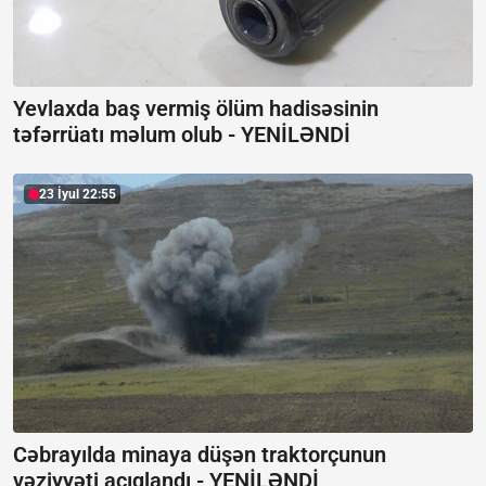
Yevlaxda baş vermiş ölüm hadisəsinin
təfərrüatı məlum olub -
YENİLƏNDİ
23 İyul 22:55
Cəbrayılda minaya düşən traktorçunun
vəziyyəti açıqlandı -
YENİLƏNDİ