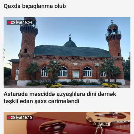
Qaxda bıçaqlanma olub
25 İyul 16:54
Astarada məsciddə azyaşlılara dini dərnək
təşkil edən şəxs cərimələndi
25 İyul 16:15