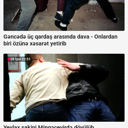
Gəncədə üç qardaş arasında dava -
Onlardan
biri özünə xəsarət yetirib
28 İyul 22:51
Yevlax sakini Mingəçevirdə döyülüb