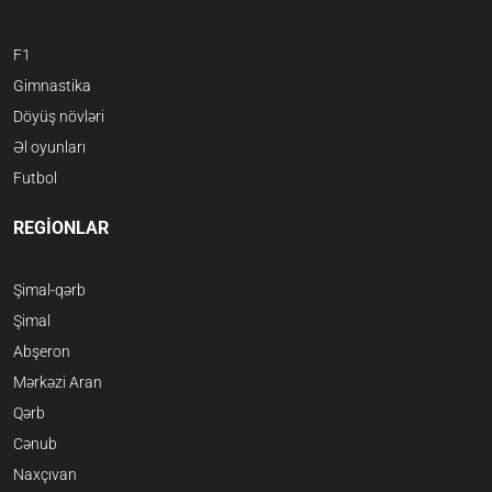
F1
Gimnastika
Döyüş növləri
Əl oyunları
Futbol
REGİONLAR
Şimal-qərb
Şimal
Abşeron
Mərkəzi Aran
Qərb
Cənub
Naxçıvan