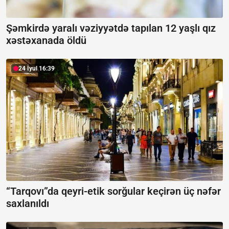
Şəmkirdə yaralı vəziyyətdə tapılan 12 yaşlı qız
xəstəxanada öldü
24 İyul 16:39
“Tarqovı”da qeyri-etik sorğular keçirən üç nəfər
saxlanıldı