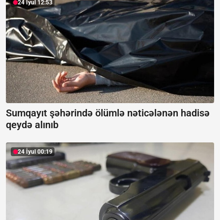
24 İyul 12:53
Sumqayıt şəhərində ölümlə nəticələnən hadisə
qeydə alınıb
24 İyul 00:19