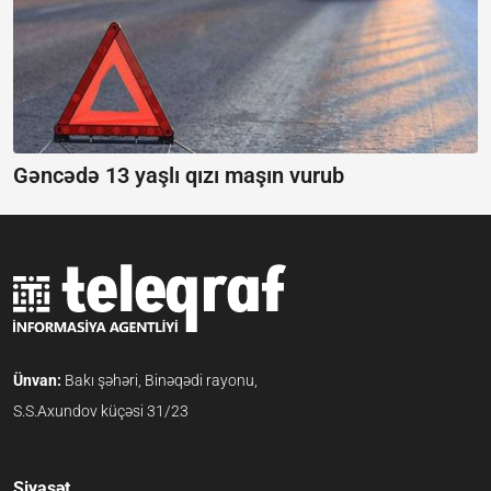
Gəncədə 13 yaşlı qızı maşın vurub
Ünvan:
Bakı şəhəri, Binəqədi rayonu,
S.S.Axundov küçəsi 31/23
Siyasət