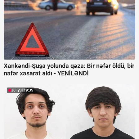
Xankəndi-Şuşa yolunda qəza: Bir nəfər öldü, bir
nəfər xəsarət aldı -
YENİLƏNDİ
30 İyul 19:35