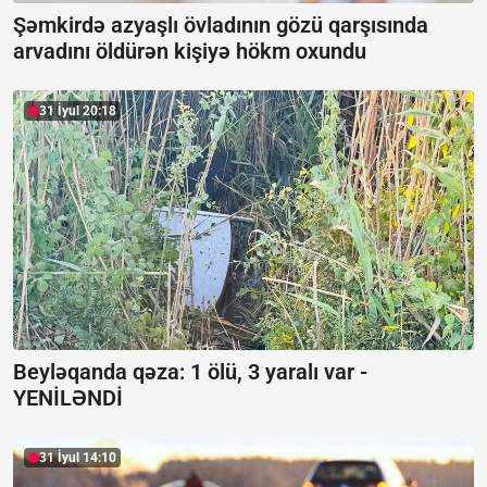
Şəmkirdə azyaşlı övladının gözü qarşısında
arvadını öldürən kişiyə hökm oxundu
31 İyul 20:18
Beyləqanda qəza:
1 ölü, 3 yaralı var -
YENİLƏNDİ
31 İyul 14:10