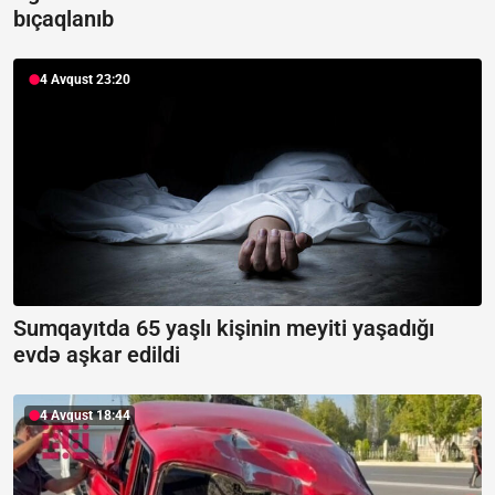
bıçaqlanıb
4 Avqust 23:20
Sumqayıtda 65 yaşlı kişinin meyiti yaşadığı
evdə aşkar edildi
4 Avqust 18:44