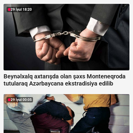
29 İyul 18:20
Beynəlxalq axtarışda olan şəxs Monteneqroda
tutularaq Azərbaycana ekstradisiya edilib
29 İyul 00:05