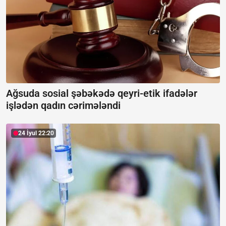
Ağsuda sosial şəbəkədə qeyri-etik ifadələr
işlədən qadın cərimələndi
24 İyul 22:20