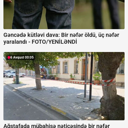
Gəncədə kütləvi dava: Bir nəfər öldü, üç nəfər
yaralandı -
FOTO/YENİLƏNDİ
6 Avqust 00:05
Ağstafada mübahisə nəticəsində bir nəfər