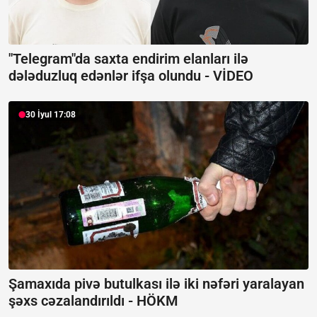
"Telegram"da saxta endirim elanları ilə
dələduzluq edənlər ifşa olundu -
VİDEO
30 İyul 17:08
Şamaxıda pivə butulkası ilə iki nəfəri yaralayan
şəxs cəzalandırıldı -
HÖKM