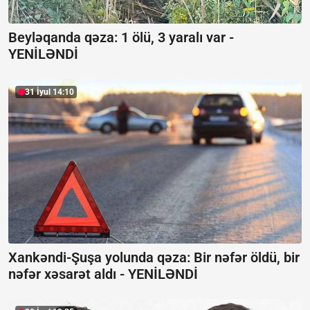
Beyləqanda qəza:
1 ölü, 3 yaralı var -
YENİLƏNDİ
31 İyul 14:10
Xankəndi-Şuşa yolunda qəza: Bir nəfər öldü, bir
nəfər xəsarət aldı -
YENİLƏNDİ