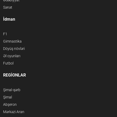
Sənət
İdman
F1
Gimnastika
Döyüş növləri
Əl oyunları
Futbol
REGİONLAR
Şimal-qərb
Şimal
Abşeron
Mərkəzi Aran