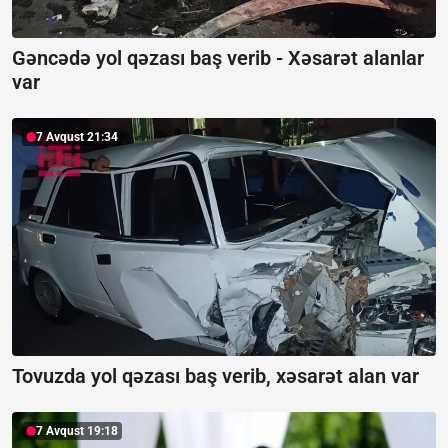
Gəncədə yol qəzası baş verib -
Xəsarət alanlar
var
7 Avqust 21:34
Tovuzda yol qəzası baş verib, xəsarət alan var
7 Avqust 19:18