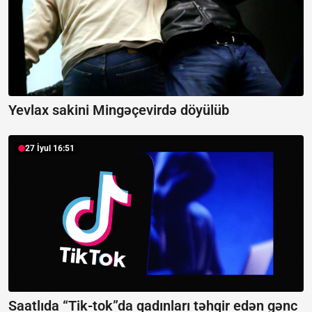
Yevlax sakini Mingəçevirdə döyülüb
27 İyul 16:51
Saatlıda “Tik-tok”da qadınları təhqir edən gənc