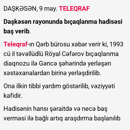
DAŞKƏSƏN, 9 may.
TELEQRAF
Daşkəsən rayonunda bıçaqlanma hadisəsi
baş verib
.
Teleqraf
-ın Qərb bürosu xəbər verir ki, 1993
cü il təvəllüdlü Röyal Cəfərov bıçaqlanma
diaqnozu ilə Gəncə şəhərində yerləşən
xəstəxanalardan birinə yerləşdirilib.
Ona ilkin tibbi yardım göstərilib, vəziyyəti
kafidir.
Hadisənin hansı şəraitdə və necə baş
verməsi ilə bağlı artıq araşdırma başlanılıb