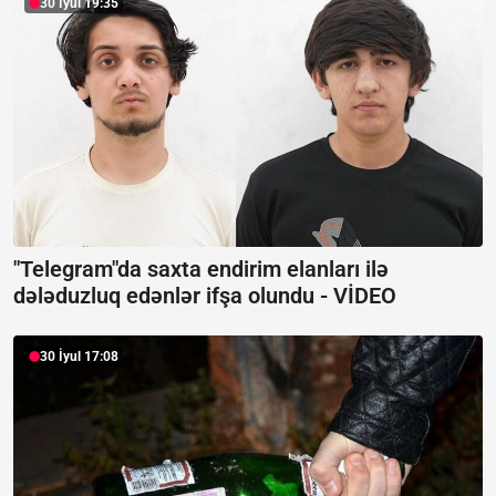
30 İyul 19:35
"Telegram"da saxta endirim elanları ilə
dələduzluq edənlər ifşa olundu -
VİDEO
30 İyul 17:08