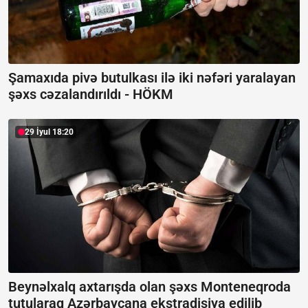
Şamaxıda pivə butulkası ilə iki nəfəri yaralayan
şəxs cəzalandırıldı -
HÖKM
29 İyul 18:20
Beynəlxalq axtarışda olan şəxs Monteneqroda
tutularaq Azərbaycana ekstradisiya edilib