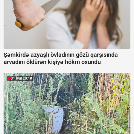
Şəmkirdə azyaşlı övladının gözü qarşısında
arvadını öldürən kişiyə hökm oxundu
31 İyul 20:18