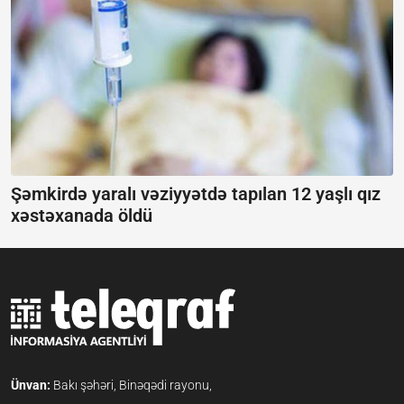
Şəmkirdə yaralı vəziyyətdə tapılan 12 yaşlı qız
xəstəxanada öldü
Ünvan:
Bakı şəhəri, Binəqədi rayonu,