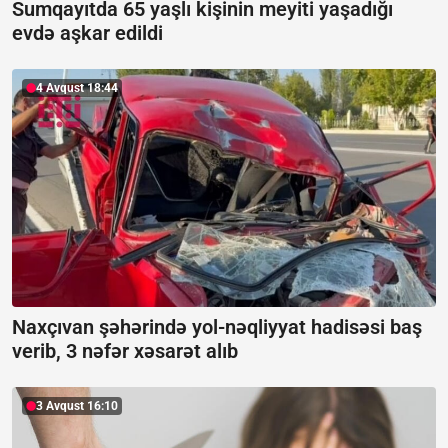
Sumqayıtda 65 yaşlı kişinin meyiti yaşadığı
evdə aşkar edildi
4 Avqust 18:44
Naxçıvan şəhərində yol-nəqliyyat hadisəsi baş
verib, 3 nəfər xəsarət alıb
3 Avqust 16:10