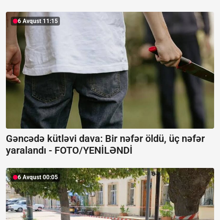
6 Avqust 11:15
Gəncədə kütləvi dava: Bir nəfər öldü, üç nəfər
yaralandı -
FOTO/YENİLƏNDİ
6 Avqust 00:05