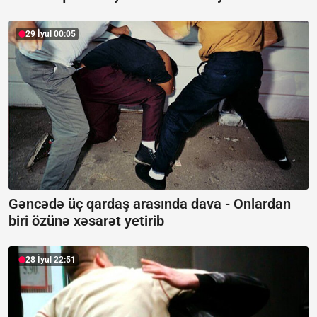
29 İyul 00:05
Gəncədə üç qardaş arasında dava -
Onlardan
biri özünə xəsarət yetirib
28 İyul 22:51