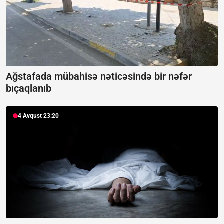
Ağstafada mübahisə nəticəsində bir nəfər
bıçaqlanıb
4 Avqust 23:20