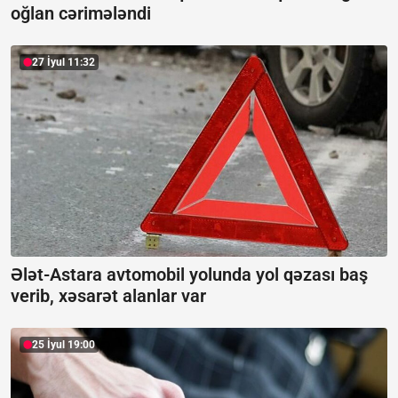
oğlan cərimələndi
27 İyul 11:32
Ələt-Astara avtomobil yolunda yol qəzası baş
verib, xəsarət alanlar var
25 İyul 19:00