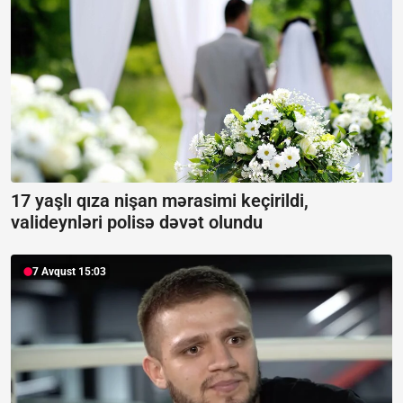
17 yaşlı qıza nişan mərasimi keçirildi,
valideynləri polisə dəvət olundu
7 Avqust 15:03