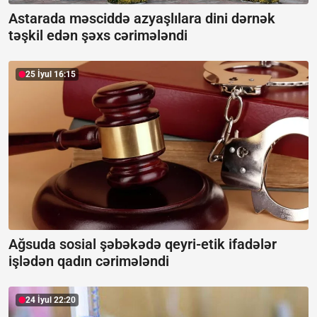
Astarada məsciddə azyaşlılara dini dərnək
təşkil edən şəxs cərimələndi
25 İyul 16:15
Ağsuda sosial şəbəkədə qeyri-etik ifadələr
işlədən qadın cərimələndi
24 İyul 22:20