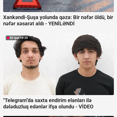
Xankəndi-Şuşa yolunda qəza: Bir nəfər öldü, bir
nəfər xəsarət aldı -
YENİLƏNDİ
30 İyul 19:35
"Telegram"da saxta endirim elanları ilə
dələduzluq edənlər ifşa olundu -
VİDEO