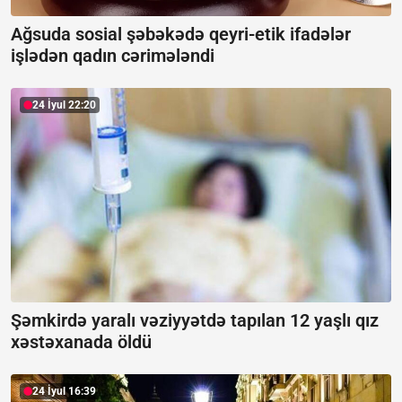
Ağsuda sosial şəbəkədə qeyri-etik ifadələr
işlədən qadın cərimələndi
24 İyul 22:20
Şəmkirdə yaralı vəziyyətdə tapılan 12 yaşlı qız
xəstəxanada öldü
24 İyul 16:39