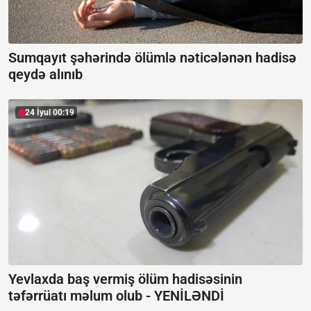
Sumqayıt şəhərində ölümlə nəticələnən hadisə
qeydə alınıb
24 İyul 00:19
Yevlaxda baş vermiş ölüm hadisəsinin
təfərrüatı məlum olub -
YENİLƏNDİ