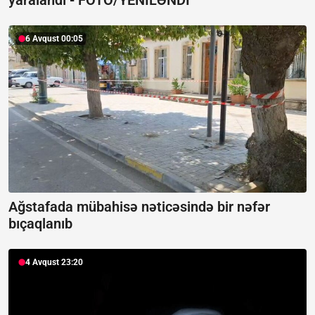
6 Avqust 00:05
Ağstafada mübahisə nəticəsində bir nəfər
bıçaqlanıb
4 Avqust 23:20