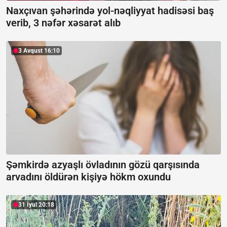
Naxçıvan şəhərində yol-nəqliyyat hadisəsi baş
verib, 3 nəfər xəsarət alıb
3 Avqust 16:10
Şəmkirdə azyaşlı övladının gözü qarşısında
arvadını öldürən kişiyə hökm oxundu
31 İyul 20:18