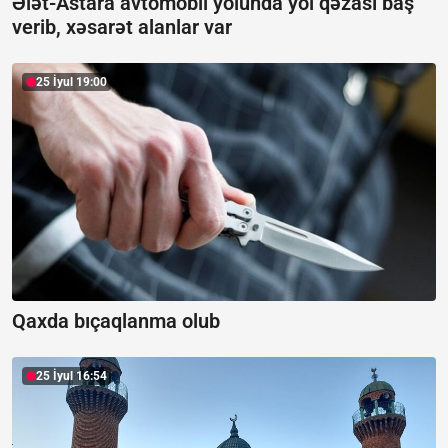
Ələt-Astara avtomobil yolunda yol qəzası baş
verib, xəsarət alanlar var
25 İyul 19:00
Qaxda bıçaqlanma olub
25 İyul 16:54