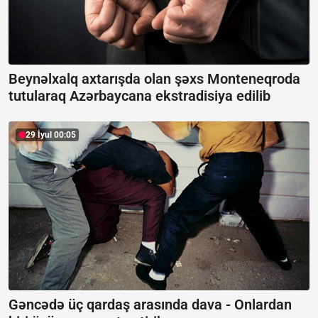
Beynəlxalq axtarışda olan şəxs Monteneqroda
tutularaq Azərbaycana ekstradisiya edilib
29 İyul 00:05
Gəncədə üç qardaş arasında dava -
Onlardan