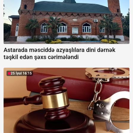
Astarada məsciddə azyaşlılara dini dərnək
təşkil edən şəxs cərimələndi
25 İyul 16:15