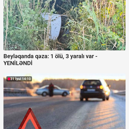
Beyləqanda qəza:
1 ölü, 3 yaralı var -
YENİLƏNDİ
31 İyul 14:10