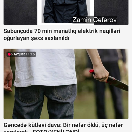
Sabunçuda 70 min manatlıq elektrik naqilləri
oğurlayan şəxs saxlanıldı
6 Avqust 11:15
Gəncədə kütləvi dava: Bir nəfər öldü, üç nəfər
yaralandı -
FOTO/YENİLƏNDİ