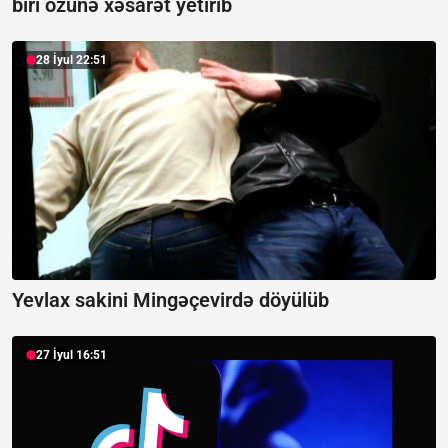
biri özünə xəsarət yetirib
28 İyul 22:51
Yevlax sakini Mingəçevirdə döyülüb
27 İyul 16:51