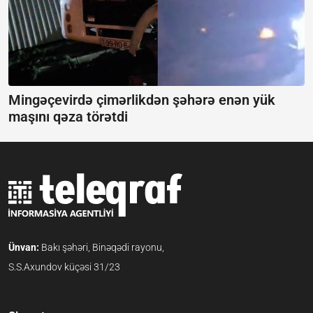
Mingəçevirdə çimərlikdən şəhərə enən yük
maşını qəza törətdi
Ünvan:
Bakı şəhəri, Binəqədi rayonu,
S.S.Axundov küçəsi 31/23