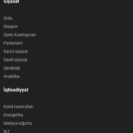
Siyasət
Ordu
Diaspor
Qərbi Azərbaycan
Parlament
Xarici siyasət
Daxili siyasət
Qarabağ
Analitika
İqtisadiyyat
Kənd təsərrüfatı
Energetika
Maliyyə-sığorta
İKT