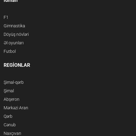
İdman
F1
Gimnastika
Döyüş növləri
Əl oyunları
Futbol
REGİONLAR
Şimal-qərb
Şimal
Abşeron
Mərkəzi Aran
Qərb
Cənub
Naxçıvan