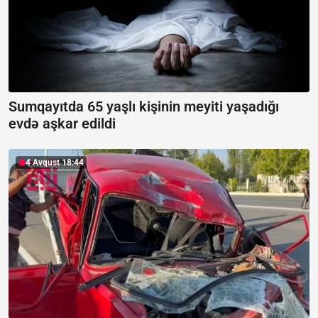
Sumqayıtda 65 yaşlı kişinin meyiti yaşadığı
evdə aşkar edildi
4 Avqust 18:44