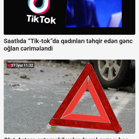
Saatlıda “Tik-tok”da qadınları təhqir edən gənc
oğlan cərimələndi
27 İyul 11:32