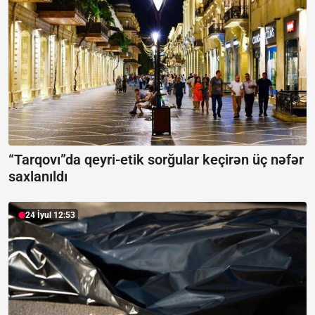
“Tarqovı”da qeyri-etik sorğular keçirən üç nəfər
saxlanıldı
24 İyul 12:53