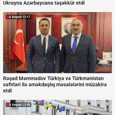
Ukrayna Azərbaycana təşəkkür etdi
6 Avqust 13:17
Rəşad Məmmədov Türkiyə və Türkmənistan
səfirləri ilə əməkdaşlıq məsələlərini müzakirə
etdi
6 Avqust 12:40