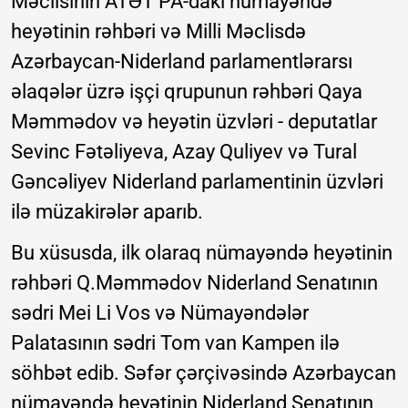
Məclisinin ATƏT PA-dakı nümayəndə
heyətinin rəhbəri və Milli Məclisdə
Azərbaycan-Niderland parlamentlərarsı
əlaqələr üzrə işçi qrupunun rəhbəri Qaya
Məmmədov və heyətin üzvləri - deputatlar
Sevinc Fətəliyeva, Azay Quliyev və Tural
Gəncəliyev Niderland parlamentinin üzvləri
ilə müzakirələr aparıb.
Bu xüsusda, ilk olaraq nümayəndə heyətinin
rəhbəri Q.Məmmədov Niderland Senatının
sədri Mei Li Vos və Nümayəndələr
Palatasının sədri Tom van Kampen ilə
söhbət edib. Səfər çərçivəsində Azərbaycan
nümayəndə heyətinin Niderland Senatının