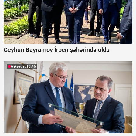
Ceyhun Bayramov İrpen şəhərində oldu
6 Avqust 13:46