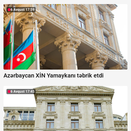
6 Avqust 17:59
Azərbaycan XİN Yamaykanı təbrik etdi
6 Avqust 17:45