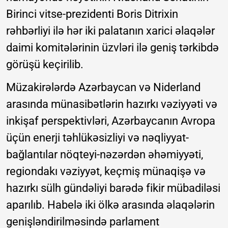
Birinci vitse-prezidenti Boris Ditrixin
rəhbərliyi ilə hər iki palatanın xarici əlaqələr
daimi komitələrinin üzvləri ilə geniş tərkibdə
görüşü keçirilib.
Müzakirələrdə Azərbaycan və Niderland
arasında münasibətlərin hazırkı vəziyyəti və
inkişaf perspektivləri, Azərbaycanın Avropa
üçün enerji təhlükəsizliyi və nəqliyyat-
bağlantılar nöqteyi-nəzərdən əhəmiyyəti,
regiondakı vəziyyət, keçmiş münaqişə və
hazırkı sülh gündəliyi barədə fikir mübadiləsi
aparılıb. Habelə iki ölkə arasında əlaqələrin
genişləndirilməsində parlament