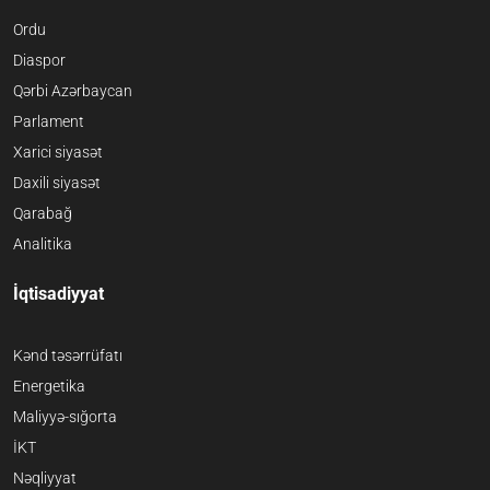
Ordu
Diaspor
Qərbi Azərbaycan
Parlament
Xarici siyasət
Daxili siyasət
Qarabağ
Analitika
İqtisadiyyat
Kənd təsərrüfatı
Energetika
Maliyyə-sığorta
İKT
Nəqliyyat