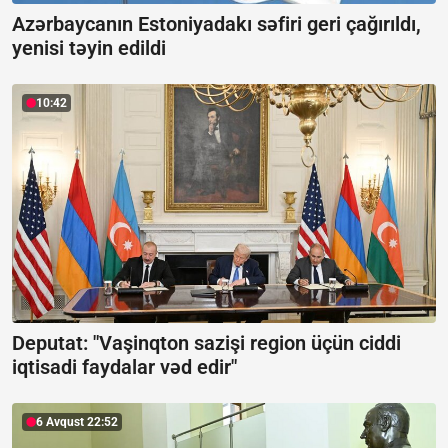
Azərbaycanın Estoniyadakı səfiri geri çağırıldı,
yenisi təyin edildi
10:42
Deputat: "Vaşinqton sazişi region üçün ciddi
iqtisadi faydalar vəd edir"
6 Avqust 22:52