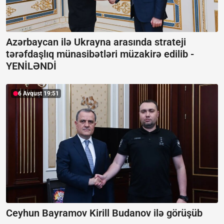
Azərbaycan ilə Ukrayna arasında strateji
tərəfdaşlıq münasibətləri müzakirə edilib -
YENİLƏNDİ
6 Avqust 19:51
Ceyhun Bayramov Kirill Budanov ilə görüşüb