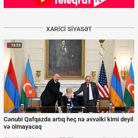
XARICI SIYASƏT
16:53
Cənubi Qafqazda artıq heç nə əvvəlki kimi deyil
və olmayacaq