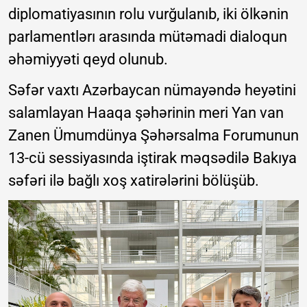
diplomatiyasının rolu vurğulanıb, iki ölkənin
parlamentlərı arasında mütəmadi dialoqun
əhəmiyyəti qeyd olunub.
Səfər vaxtı Azərbaycan nümayəndə heyətini
salamlayan Haaqa şəhərinin meri Yan van
Zanen Ümumdünya Şəhərsalma Forumunun
13-cü sessiyasında iştirak məqsədilə Bakıya
səfəri ilə bağlı xoş xatirələrini bölüşüb.