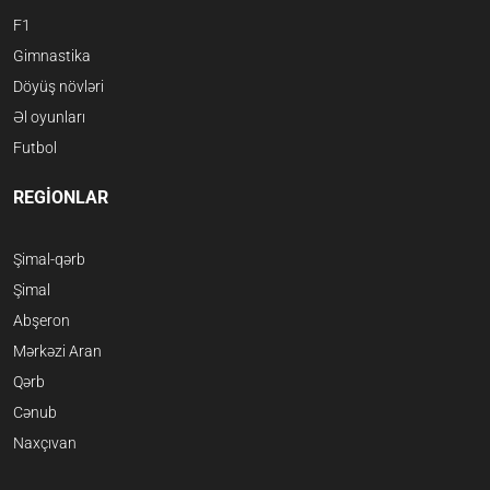
F1
Gimnastika
Döyüş növləri
Əl oyunları
Futbol
REGİONLAR
Şimal-qərb
Şimal
Abşeron
Mərkəzi Aran
Qərb
Cənub
Naxçıvan