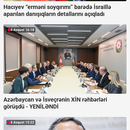
Hacıyev “erməni soyqırımı” barədə İsraillə
aparılan danışıqların detallarını açıqladı
4 Avqust 16:18
Azərbaycan və İsveçrənin XİN rəhbərləri
görüşdü -
YENİLƏNDİ
4 Avqust 15:22