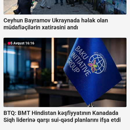
Ceyhun Bayramov Ukraynada həlak olan
müdafiəçilərin xatirəsini andı
5 Avqust 16:16
BTQ: BMT Hindistan kəşfiyyatının Kanadada
Siqh liderinə qarşı sui-qəsd planlarını ifşa etdi