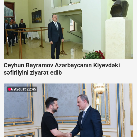
Ceyhun Bayramov Azərbaycanın Kiyevdəki
səfirliyini ziyarət edib
6 Avqust 22:45