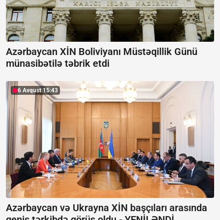
Azərbaycan XİN Boliviyanı Müstəqillik Günü
münasibətilə təbrik etdi
6 Avqust 15:43
Azərbaycan və Ukrayna XİN başçıları arasında
geniş tərkibdə görüş oldu -
YENİLƏNDİ