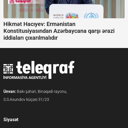
Hikmət Hacıyev: Ermənistan
Konstitusiyasından Azərbaycana qarşı ərazi
iddiaları çıxarılmalıdır
Ünvan:
Bakı şəhəri, Binəqədi rayonu,
S.S.Axundov küçəsi 31/23
Siyasət