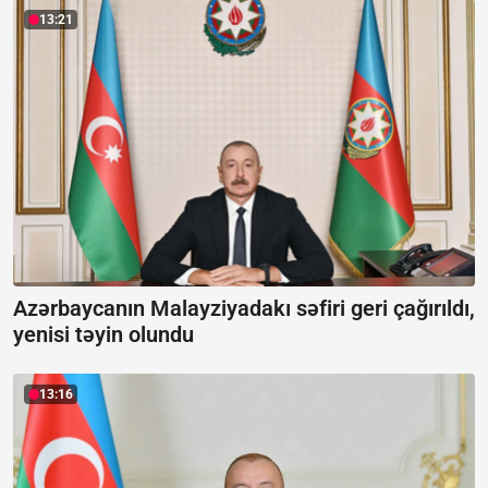
13:21
Azərbaycanın Malayziyadakı səfiri geri çağırıldı,
yenisi təyin olundu
13:16