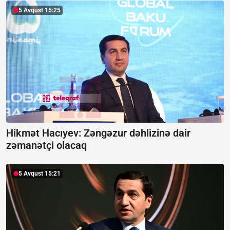
5 Avqust 15:25
Hikmət Hacıyev: Zəngəzur dəhlizinə dair
zəmanətçi olacaq
5 Avqust 15:21