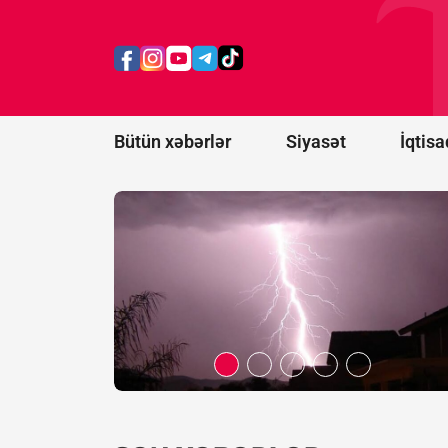
ildırım
vurması
nəticəsində
ölənlərin
sayı 20-yə
çatıb
Bütün xəbərlər
Siyasət
İqtisa