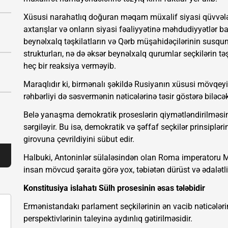
Xüsusi narahatlıq doğuran məqam müxalif siyasi qüvvələ
axtarışlar və onların siyasi fəaliyyətinə məhdudiyyətlər 
beynəlxalq təşkilatların və Qərb müşahidəçilərinin susqu
strukturları, nə də əksər beynəlxalq qurumlar seçkilərin t
heç bir reaksiya verməyib.
Maraqlıdır ki, birmənalı şəkildə Rusiyanın xüsusi mövqe
rəhbərliyi də səsvermənin nəticələrinə təsir göstərə biləc
Belə yanaşma demokratik proseslərin qiymətləndirilməsində
sərgiləyir. Bu isə, demokratik və şəffaf seçkilər prinsipl
girovuna çevrildiyini sübut edir.
Halbuki, Antoninlər sülaləsindən olan Roma imperatoru M
insan mövcud şəraitə görə yox, təbiətən dürüst və ədalətli
Konstitusiya islahatı Sülh prosesinin əsas tələbidir
Ermənistandakı parlament seçkilərinin ən vacib nəticələrin
perspektivlərinin taleyinə aydınlıq gətirilməsidir.