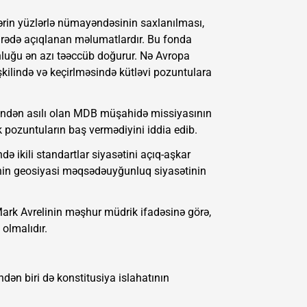
rin yüzlərlə nümayəndəsinin saxlanılması,
barədə açıqlanan məlumatlardır. Bu fonda
nluğu ən azı təəccüb doğurur. Nə Avropa
əşkilində və keçirlməsində kütləvi pozuntulara
yindən asılı olan MDB müşahidə missiyasının
ək pozuntuların baş vermədiyini iddia edib.
 ikili standartlar siyasətini açıq-aşkar
ərinin geosiyasi məqsədəuyğunluq siyasətinin
ark Avrelinin məşhur müdrik ifadəsinə görə,
 olmalıdır.
dən biri də konstitusiya islahatının