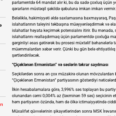
parlamentdə 64 mandat alır ki, bu da sadə çoxluq üçün yet
qərarların müstəqil şəkildə qəbuluna imkan imkan vermir.
Beləliklə, hakimiyyəti əldə saxlamasına baxmayaraq, Paş
islahatlarının taleyini təkbaşına müəyyənləşdirmək və ə
ə
islahatlar həyata keçirmək potensialını itirir. Bu mənada,
islahatlarını reallaşdırmaq üçün parlamentdə çoxluğa ma
gərginliyi əsas gətirərək bu prosesi müxtəlif bəhanələrlə t
müəmmalardan xəbər verir. Çünki bu gün belə ehtiyatlılıq 
şərtləndiriləcək.
“Çiçəklənən Ermənistan” və səslərin təkrar sayılması
Seçkilərdən sonra ən çox müzakirə olunan mövzulardan bir
“Çiçəklənən Ermənistan” partiyasının göstərdiyi nəticələrdi
İlkin hesabalamalara görə, 3,996% səs toplayan bu part
olunandan cəmi 0,004% az (təxminən 59 səs) seçicinin eti
həm partiyanın özündə, həm də ölkə ictimaiyyətində ciddi
rı
Müxalifət qüvvələrinin şikayətlərindən sonra MSK İrəvanı