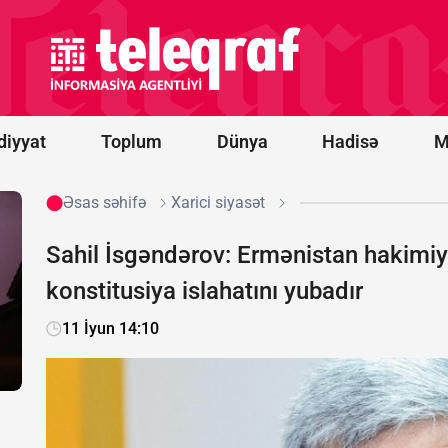
idxalına
15 faizlik
gömrük
rüsumu
tətbiq
edib
diyyat
Toplum
Dünya
Hadisə
M
Əsas səhifə
Xarici siyasət
Sahil İsgəndərov: Ermənistan hakimiyy
konstitusiya islahatını yubadır
11 İyun 14:10