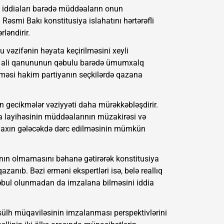
i iddiaları barədə müddəaların onun
 Rəsmi Bakı konstitusiya islahatını hərtərəfli
ləndirir.
 vəzifənin həyata keçirilməsini xeyli
yeni ali qanununun qəbulu barədə ümumxalq
lməsi hakim partiyanın seçkilərdə qazana
 gecikmələr vəziyyəti daha mürəkkəbləşdirir.
ya layihəsinin müddəalarının müzakirəsi və
 yaxın gələcəkdə dərc edilməsinin mümkün
rının olmamasını bəhanə gətirərək konstitusiya
zanıb. Bəzi erməni ekspertləri isə, belə reallıq
əbul olunmadan da imzalana bilməsini iddia
ülh müqaviləsinin imzalanması perspektivlərini