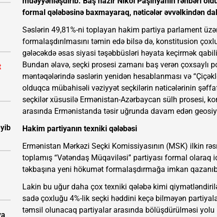
müəyyənləşdirib. Baş nazir Nikol Paşinyanın rəhbəri ol
formal qələbəsinə baxmayaraq, nəticələr əvvəlkindən d
Səslərin 49,81%-ni toplayan hakim partiya parlament üzə
formalaşdırılmasını təmin edə bilsə də, konstitusion ço
gələcəkdə əsas siyasi təşəbbüsləri həyata keçirmək qabil
Bundan əlavə, seçki prosesi zamanı baş verən çoxsaylı po
t
məntəqələrində səslərin yenidən hesablanması və “Çiçəkl
olduqca mübahisəli vəziyyət seçkilərin nəticələrinin şəffaf
seçkilər xüsusilə Ermənistan-Azərbaycan sülh prosesi, kon
arasında Ermənistanda təsir uğrunda davam edən geosiy
eyib
Hakim partiyanın texniki qələbəsi
Ermənistan Mərkəzi Seçki Komissiyasının (MSK) ilkin rəs
toplamış “Vətəndaş Müqaviləsi” partiyası formal olaraq i
təkbaşına yeni hökumət formalaşdırmağa imkan qazanıb
Lakin bu uğur daha çox texniki qələbə kimi qiymətləndirilə
sadə çoxluğu 4%-lik seçki həddini keçə bilməyən partiyala
təmsil olunacaq partiyalar arasında bölüşdürülməsi yolu i
ya