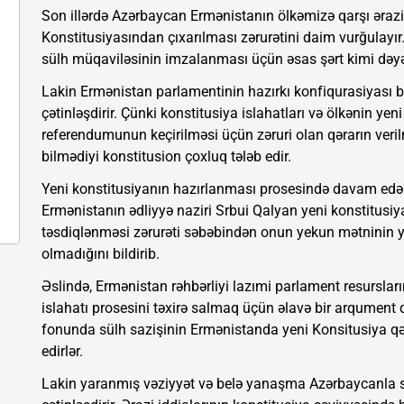
Son illərdə Azərbaycan Ermənistanın ölkəmizə qarşı əraz
Konstitusiyasından çıxarılması zərurətini daim vurğulayır.
sülh müqaviləsinin imzalanması üçün əsas şərt kimi dəyər
Lakin Ermənistan parlamentinin hazırkı konfiqurasiyası bu
çətinləşdirir. Çünki konstitusiya islahatları və ölkənin 
referendumunun keçirilməsi üçün zəruri olan qərarın veri
bilmədiyi konstitusion çoxluq tələb edir.
Yeni konstitusiyanın hazırlanması prosesində davam edən
Ermənistanın ədliyyə naziri Srbui Qalyan yeni konstitusi
təsdiqlənməsi zərurəti səbəbindən onun yekun mətninin
olmadığını bildirib.
Əslində, Ermənistan rəhbərliyi lazımi parlament resursla
islahatı prosesini təxirə salmaq üçün əlavə bir arqument qa
fonunda sülh sazişinin Ermənistanda yeni Konsitusiya q
edirlər.
Lakin yaranmış vəziyyət və belə yanaşma Azərbaycanla s