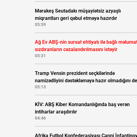
Mərakeş Seutadakı müşayiətsiz azyaşlı
miqrantları geri qəbul etməyə hazırdır
05:59
Ağ Ev ABŞ-nin sursat ehtiyatı ilə bağlı məluma
sızdıranların cəzalandırılmasını istəyir
05:31
Tramp Vensin prezident seçkilərində
namizədliyini dəstəkləməyə hazır olmadığını d
05:13
KİV: ABŞ Kiber Komandanlığında baş verən
intiharlar araşdırılır
04:46
Afrika Futbol Konfederasiyası Canni İnfantino