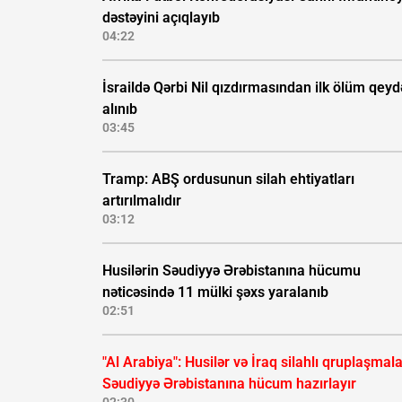
dəstəyini açıqlayıb
04:22
İsraildə Qərbi Nil qızdırmasından ilk ölüm qeyd
alınıb
03:45
Tramp: ABŞ ordusunun silah ehtiyatları
artırılmalıdır
03:12
Husilərin Səudiyyə Ərəbistanına hücumu
nəticəsində 11 mülki şəxs yaralanıb
02:51
"Al Arabiya": Husilər və İraq silahlı qruplaşmala
Səudiyyə Ərəbistanına hücum hazırlayır