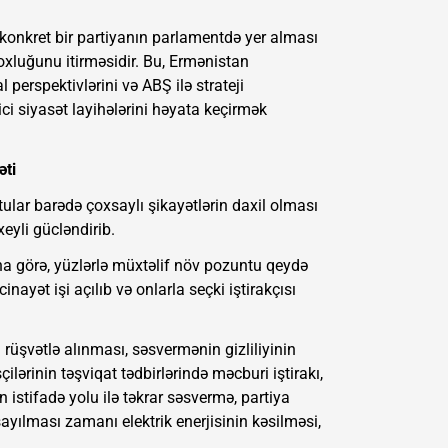
konkret bir partiyanın parlamentdə yer alması
xluğunu itirməsidir. Bu, Ermənistan
l perspektivlərini və ABŞ ilə strateji
ci siyasət layihələrini həyata keçirmək
əti
lar barədə çoxsaylı şikayətlərin daxil olması
eyli gücləndirib.
a görə, yüzlərlə müxtəlif növ pozuntu qeydə
nayət işi açılıb və onlarla seçki iştirakçısı
 rüşvətlə alınması, səsvermənin gizliliyinin
çilərinin təşviqat tədbirlərində məcburi iştirakı,
 istifadə yolu ilə təkrar səsvermə, partiya
yılması zamanı elektrik enerjisinin kəsilməsi,