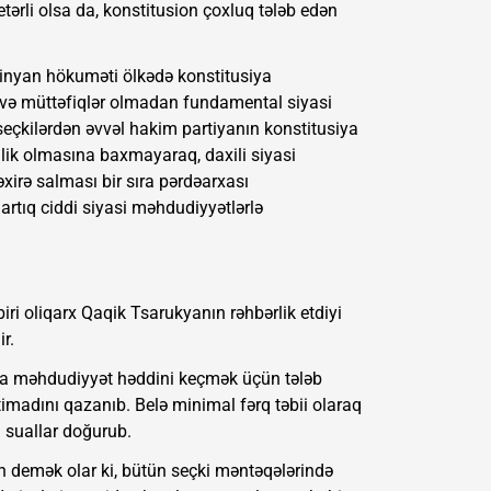
ərli olsa da, konstitusion çoxluq tələb edən
inyan hökuməti ölkədə konstitusiya
lavə müttəfiqlər olmadan fundamental siyasi
 seçkilərdən əvvəl hakim partiyanın konstitusiya
lik olmasına baxmayaraq, daxili siyasi
əxirə salması bir sıra pərdəarxası
artıq ciddi siyasi məhdudiyyətlərlə
i oliqarx Qaqik Tsarukyanın rəhbərlik etdiyi
r.
iya məhdudiyyət həddini keçmək üçün tələb
madını qazanıb. Belə minimal fərq təbii olaraq
 suallar doğurub.
n demək olar ki, bütün seçki məntəqələrində