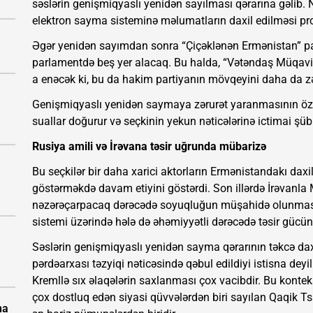
səslərin genişmiqyaslı yenidən sayılması qərarına gəlib. 
elektron sayma sisteminə məlumatların daxil edilməsi pro
Əgər yenidən sayımdan sonra “Çiçəklənən Ermənistan” par
parlamentdə beş yer alacaq. Bu halda, “Vətəndaş Müqavilə
a enəcək ki, bu da hakim partiyanın mövqeyini daha da zə
Genişmiqyaslı yenidən saymaya zərurət yaranmasının özü s
suallar doğurur və seçkinin yekun nəticələrinə ictimai şübhə
Rusiya amili və İrəvana təsir uğrunda mübarizə
Bu seçkilər bir daha xarici aktorların Ermənistandakı daxil
göstərməkdə davam etiyini göstərdi. Son illərdə İrəvanl
nəzərəçarpacaq dərəcədə soyuqluğun müşahidə olunması
sistemi üzərində hələ də əhəmiyyətli dərəcədə təsir gücün
Səslərin genişmiqyaslı yenidən sayma qərarının təkcə dax
pərdəarxası təzyiqi nəticəsində qəbul edildiyi istisna de
Kremllə sıx əlaqələrin saxlanması çox vacibdir. Bu konte
çox dostluq edən siyasi qüvvələrdən biri sayılan Qaqik T
na