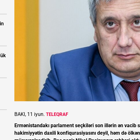
in
rük
BAKI, 11 iyun.
TELEQRAF
Ermənistandakı parlament seçkiləri son illərin ən vacib si
hakimiyyətin daxili konfiqurasiyasını deyil, həm də ölkən