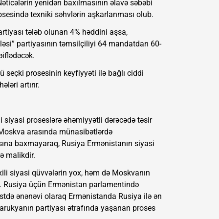
Nəticələrin yenidən baxılmasının əlavə səbəbi
sesində texniki səhvlərin aşkarlanması olub.
tiyası tələb olunan 4% həddini aşsa,
si” partiyasının təmsilçiliyi 64 mandatdan 60-
iflədəcək.
eçki prosesinin keyfiyyəti ilə bağlı ciddi
ləri artırır.
i siyasi proseslərə əhəmiyyətli dərəcədə təsir
a Moskva arasında münasibətlərdə
na baxmayaraq, Rusiya Ermənistanın siyasi
ə malikdir.
ili siyasi qüvvələrin yox, həm də Moskvanın
yil. Rusiya üçün Ermənistan parlamentində
kstdə ənənəvi olaraq Ermənistanda Rusiya ilə ən
sarukyanın partiyası ətrafında yaşanan proses