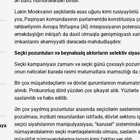
ən bariz nümunələrdən biridir.
Lakin Moskvanın seçkilərdə əsas uğuru kimi rusiyayönlü 
yox, Paşinyan komandasının parlamentdə konstitusiya ço
rəhbərliyinin Avropa İttifaqına (Aİ) inteqrasiyanın potensia
əməkdaşlığın inkişafı da daxil olmaqla genişmiqyaslı xari
imkanlarını əhəmiyyətli dərəcədə məhdudlaşdırır.
Seçki pozuntuları və beynəlxalq aktorların selektiv siyas
Seçki kampaniyası zamanı və seçki günü çoxsaylı pozuntu
onun nəticələri barədə rəsmi məlumatlara inamsızlığı da x
Bir çox müşahidəçilərin və dövlət qurumlarının məlumatın
alınıb. Prokurorluq dörd yüzdən çox şikayət alıb. Yüzlərlə ci
saxlanılıb və həbs edilib.
Ən çox yayılmış pozuntular arasında seçicilərin səslərinin
pozulması, inzibati resurslardan istifadə, dövlət sektoru iş
seçici siyahılarının manipulyasiyası, “karusel” sistemindən
aya
nümayəndələrinin seçki məntəqələrində olması, səslərin sa
müxalifət nümayəndələrinə təzyiq kimi faktlar yer alıb.