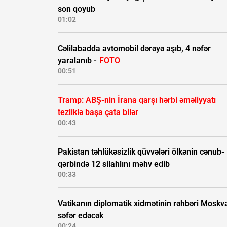
son qoyub
01:02
Cəlilabadda avtomobil dərəyə aşıb, 4 nəfər
yaralanıb -
FOTO
00:51
Tramp: ABŞ-nin İrana qarşı hərbi əməliyyatı
tezliklə başa çata bilər
00:43
Pakistan təhlükəsizlik qüvvələri ölkənin cənub-
qərbində 12 silahlını məhv edib
00:33
Vatikanın diplomatik xidmətinin rəhbəri Moskv
səfər edəcək
00:24