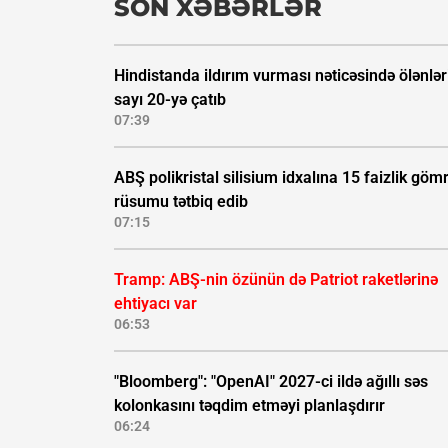
SON XƏBƏRLƏR
Hindistanda ildırım vurması nəticəsində ölənlər
sayı 20-yə çatıb
07:39
ABŞ polikristal silisium idxalına 15 faizlik göm
rüsumu tətbiq edib
07:15
Tramp: ABŞ-nin özünün də Patriot raketlərinə
ehtiyacı var
06:53
"Bloomberg": "OpenAI" 2027-ci ildə ağıllı səs
kolonkasını təqdim etməyi planlaşdırır
06:24