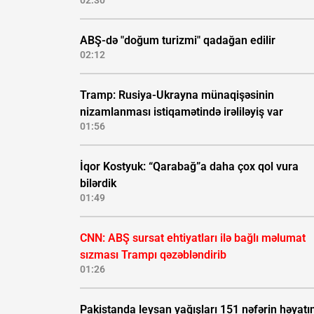
02:30
ABŞ-də "doğum turizmi" qadağan edilir
02:12
Tramp: Rusiya-Ukrayna münaqişəsinin
nizamlanması istiqamətində irəliləyiş var
01:56
İqor Kostyuk: “Qarabağ”a daha çox qol vura
bilərdik
01:49
CNN: ABŞ sursat ehtiyatları ilə bağlı məlumat
sızması Trampı qəzəbləndirib
01:26
Pakistanda leysan yağışları 151 nəfərin həyatı