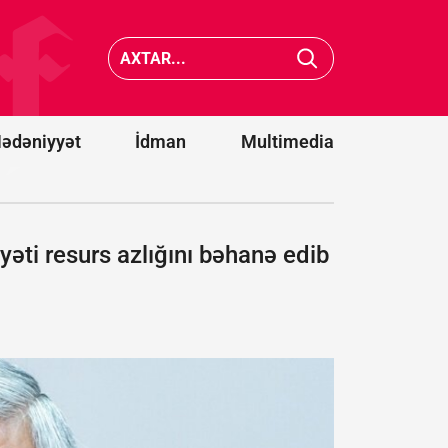
Ərəbista
KİV: ABŞ Kiber
hücumu
Komandanlığında
nəticəsi
baş verən
11 mülki
intiharlar
şəxs
araşdırılır
yaralanı
ədəniyyət
İdman
Multimedia
əti resurs azlığını bəhanə edib