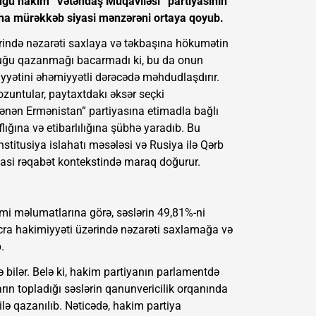
duğu hakim “Vətəndaş Müqaviləsi” partiyasının
aha mürəkkəb siyasi mənzərəni ortaya qoyub.
rində nəzarəti saxlaya və təkbaşına hökumətin
xluğu qazanmağı bacarmadı ki, bu da onun
iyyətini əhəmiyyətli dərəcədə məhdudlaşdırır.
zuntular, paytaxtdakı əksər seçki
ənən Ermənistan” partiyasına etimadla bağlı
lığına və etibarlılığına şübhə yaradıb. Bu
stitusiya islahatı məsələsi və Rusiya ilə Qərb
asi rəqabət kontekstində maraq doğurur.
mi məlumatlarına görə, səslərin 49,81%-ni
cra hakimiyyəti üzərində nəzarəti saxlamağa və
.
 bilər. Belə ki, hakim partiyanın parlamentdə
rın topladığı səslərin qanunvericilik orqanında
lə qazanılıb. Nəticədə, hakim partiya