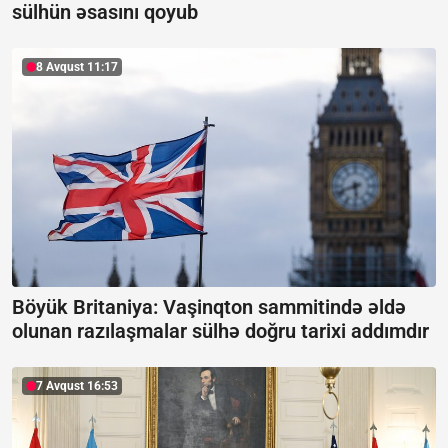
sülhün əsasını qoyub
8 Avqust 11:17
Böyük Britaniya: Vaşinqton sammitində əldə
olunan razılaşmalar sülhə doğru tarixi addımdır
7 Avqust 16:53