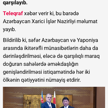
qarşılayıb.
Teleqraf
xəbər verir ki, bu barədə
Azərbaycan Xarici İşlər Nazirliyi məlumat
yayıb.
Bildirilib ki, səfər Azərbaycan və Yaponiya
arasında ikitərəfli münasibətlərin daha da
dərinləşdirilməsi, eləcə də qarşılıqlı maraq
doğuran sahələrdə əməkdaşlığın
genişləndirilməsi istiqamətində hər iki
ölkənin qətiyyətini nümayiş etdirir.