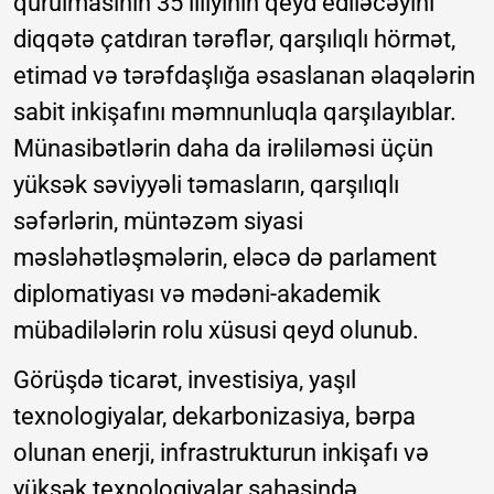
qurulmasının 35 illiyinin qeyd ediləcəyini
diqqətə çatdıran tərəflər, qarşılıqlı hörmət,
etimad və tərəfdaşlığa əsaslanan əlaqələrin
sabit inkişafını məmnunluqla qarşılayıblar.
Münasibətlərin daha da irəliləməsi üçün
yüksək səviyyəli təmasların, qarşılıqlı
səfərlərin, müntəzəm siyasi
məsləhətləşmələrin, eləcə də parlament
diplomatiyası və mədəni-akademik
mübadilələrin rolu xüsusi qeyd olunub.
Görüşdə ticarət, investisiya, yaşıl
texnologiyalar, dekarbonizasiya, bərpa
olunan enerji, infrastrukturun inkişafı və
yüksək texnologiyalar sahəsində