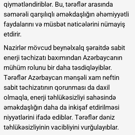
qiymətləndiriblər. Bu, tərəflər arasında
səmərəli qarşılıqlı əməkdaşlığın əhəmiyyətli
faydalarını və müsbət nəticələrini nümayiş
etdirir.
Nazirlər mövcud beynəlxalq şəraitdə sabit
enerji təchizatı baxımından Azərbaycanın
mühüm rolunu bir daha təsdiqləyiblər.
Tərəflər Azərbaycan mənşəli xam neftin
sabit təchizatının qorunması da daxil
olmaqla, enerji təhlükəsizliyi sahəsində
əməkdaşlığın daha da inkişaf etdirilməsi
niyyətlərini ifadə ediblər. Tərəflər dəniz
təhlükəsizliyinin vacibliyini vurğulayıblar.