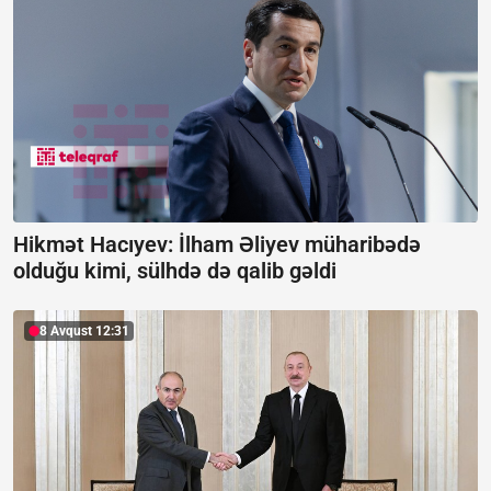
Hikmət Hacıyev: İlham Əliyev müharibədə
olduğu kimi, sülhdə də qalib gəldi
8 Avqust 12:31