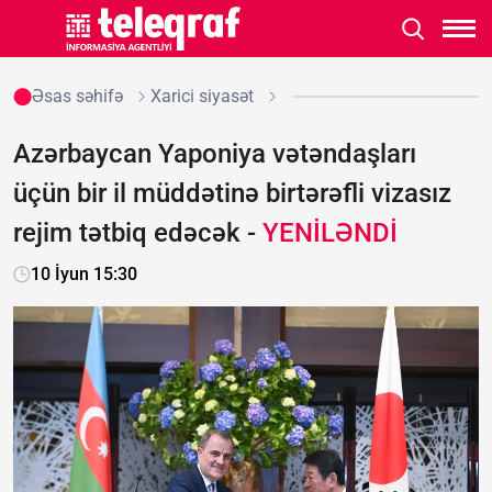
Əsas səhifə
Xarici siyasət
Azərbaycan Yaponiya vətəndaşları
üçün bir il müddətinə birtərəfli vizasız
rejim tətbiq edəcək -
YENİLƏNDİ
10 İyun 15:30