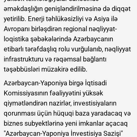
əməkdaşlığın genişləndirilməsinə də diqqət
yetirilib. Enerji təhlükəsizliyi və Asiya ilə
Avropanı birləşdirən regional nəqliyyat-
loqistika şəbəkələrində Azərbaycanın
etibarlı tərəfdaşlıq rolu vurğulanıb, nəqliyyat
infrastrukturu və rəqəmsal bağlantı
təşəbbüsləri müzakirə edilib.
Azərbaycan-Yaponiya birgə İqtisadi
Komissiyasının fəaliyyətini yüksək
qiymətləndirən nazirlər, investisiyaların
qorunması üçün hüquqi baza yaradacaq və
biznes subyektlərinə yeni imkanlar açacaq
"Azərbaycan-Yaponiya İnvestisiya Sazişi"