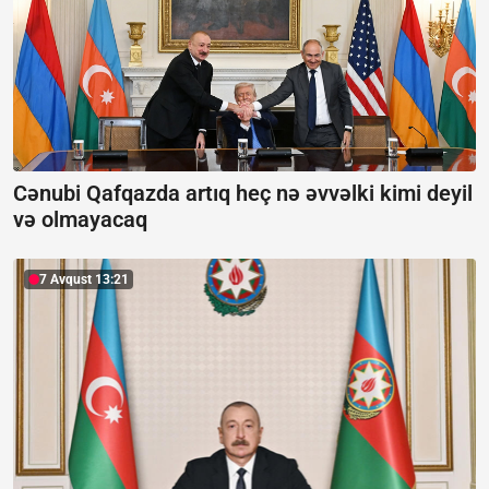
Cənubi Qafqazda artıq heç nə əvvəlki kimi deyil
və olmayacaq
7 Avqust 13:21