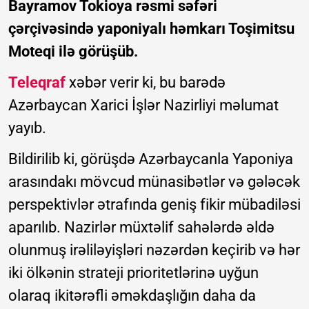
Bayramov Tokioya rəsmi səfəri
çərçivəsində yaponiyalı həmkarı Toşimitsu
Moteqi ilə görüşüb.
Teleqraf
xəbər verir ki, bu barədə
Azərbaycan Xarici İşlər Nazirliyi məlumat
yayıb.
Bildirilib ki, görüşdə Azərbaycanla Yaponiya
arasındakı mövcud münasibətlər və gələcək
perspektivlər ətrafında geniş fikir mübadiləsi
aparılıb. Nazirlər müxtəlif sahələrdə əldə
olunmuş irəliləyişləri nəzərdən keçirib və hər
iki ölkənin strateji prioritetlərinə uyğun
olaraq ikitərəfli əməkdaşlığın daha da