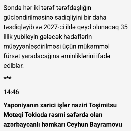
Sonda hər iki tərəf tərəfdaşlığın
gücləndirilməsinə sadiqliyini bir daha
təsdiqləyib və 2027-ci ildə qeyd olunacaq 35
illik yubileyin gələcək hədəflərin
müəyyənləşdirilməsi üçün mükəmməl
fürsət yaradacağına əminliklərini ifadə
ediblər.
***
14:46
Yaponiyanın xarici işlər naziri Toşimitsu
Moteqi Tokioda rəsmi səfərdə olan
azərbaycanlı həmkarı Ceyhun Bayramovu