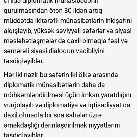
ci ildə diplomatik münasibətlərin
qurulmasından ötən 30 ildən artıq
müddətdə ikitərəfli münasibətlərin inkişafını
alqışlayıb, yüksək səviyyəli səfərlər və siyasi
məsləhətləşmələr də daxil olmaqla fəal və
səmərəli siyasi dialoqun vacibliyini
təsdiqləyiblər.
Hər iki nazir bu səfərin iki ölkə arasında
diplomatik münasibətlərin daha da
möhkəmləndirilməsi üçün imkan yaratdığını
vurğulayıb və diplomatiya və iqtisadiyyat da
daxil olmaqla bir sıra sahələr üzrə
əməkdaşlığı dərinləşdirilmək niyyətlərini
təsdiqləyiblər.