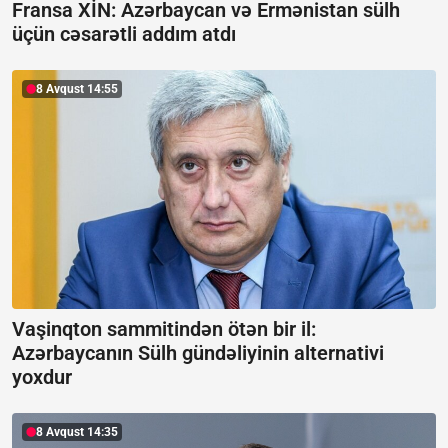
Fransa XİN:
Azərbaycan və Ermənistan sülh
üçün cəsarətli addım atdı
8 Avqust 14:55
Vaşinqton sammitindən ötən bir il:
Azərbaycanın Sülh gündəliyinin alternativi
yoxdur
8 Avqust 14:35