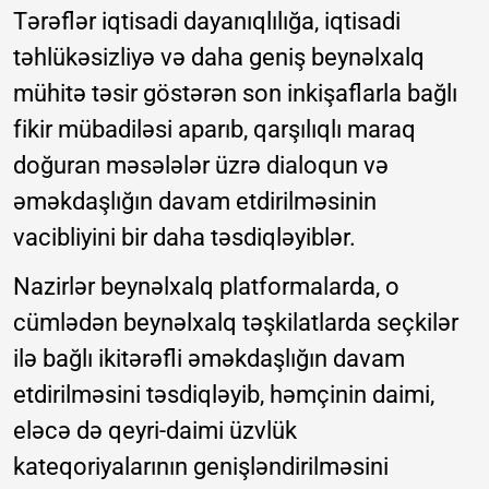
Tərəflər iqtisadi dayanıqlılığa, iqtisadi
təhlükəsizliyə və daha geniş beynəlxalq
mühitə təsir göstərən son inkişaflarla bağlı
fikir mübadiləsi aparıb, qarşılıqlı maraq
doğuran məsələlər üzrə dialoqun və
əməkdaşlığın davam etdirilməsinin
vacibliyini bir daha təsdiqləyiblər.
Nazirlər beynəlxalq platformalarda, o
cümlədən beynəlxalq təşkilatlarda seçkilər
ilə bağlı ikitərəfli əməkdaşlığın davam
etdirilməsini təsdiqləyib, həmçinin daimi,
eləcə də qeyri-daimi üzvlük
kateqoriyalarının genişləndirilməsini