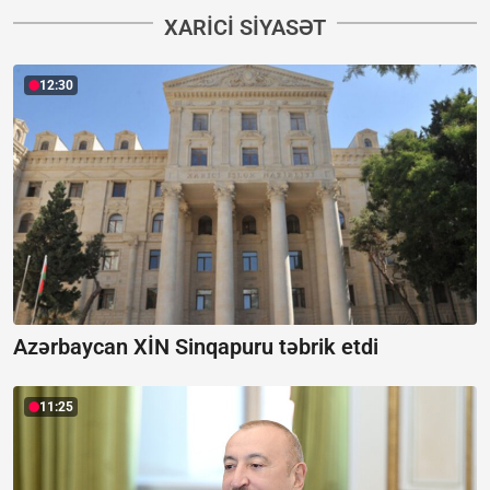
XARICI SIYASƏT
12:30
Azərbaycan XİN Sinqapuru təbrik etdi
11:25