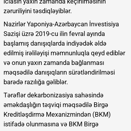
iclasın yaxın zamanda keçirilməsinin
zəruriliyini təsdiqləyiblər.
Nazirlər Yaponiya-Azərbaycan İnvestisiya
Sazişi üzrə 2019-cu ilin fevral ayında
başlamış danışıqlarda indiyədək əldə
edilmiş irəliləyişi məmnunluqla qeyd ediblər
və onun yaxın zamanda bağlanması
məqsədilə danışıqların sürətləndirilməsi
barədə razılığa gəliblər.
Tərəflər dekarbonizasiya sahəsində
əməkdaşlığın təşviqi məqsədilə Birgə
Kreditləşdirmə Mexanizmindən (BKM)
istifadə olunmasına və BKM Birgə