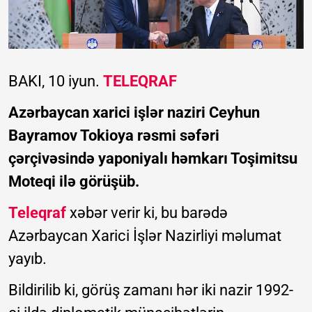
BAKI, 10 iyun.
TELEQRAF
Azərbaycan xarici işlər naziri Ceyhun
Bayramov Tokioya rəsmi səfəri
çərçivəsində yaponiyalı həmkarı Toşimitsu
Moteqi ilə görüşüb.
Teleqraf
xəbər verir ki, bu barədə
Azərbaycan Xarici İşlər Nazirliyi məlumat
yayıb.
Bildirilib ki, görüş zamanı hər iki nazir 1992-