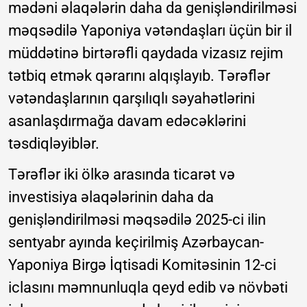
mədəni əlaqələrin daha da genişləndirilməsi
məqsədilə Yaponiya vətəndaşları üçün bir il
müddətinə birtərəfli qaydada vizasız rejim
tətbiq etmək qərarını alqışlayıb. Tərəflər
vətəndaşlarının qarşılıqlı səyahətlərini
asanlaşdırmağa davam edəcəklərini
təsdiqləyiblər.
Tərəflər iki ölkə arasında ticarət və
investisiya əlaqələrinin daha da
genişləndirilməsi məqsədilə 2025-ci ilin
sentyabr ayında keçirilmiş Azərbaycan-
Yaponiya Birgə İqtisadi Komitəsinin 12-ci
iclasını məmnunluqla qeyd edib və növbəti