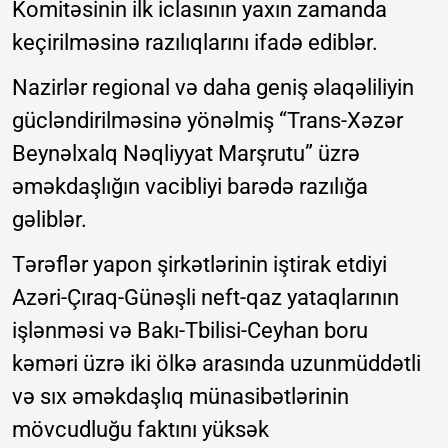
Komitəsinin ilk iclasının yaxın zamanda
keçirilməsinə razılıqlarını ifadə ediblər.
Nazirlər regional və daha geniş əlaqəliliyin
gücləndirilməsinə yönəlmiş “Trans-Xəzər
Beynəlxalq Nəqliyyat Marşrutu” üzrə
əməkdaşlığın vacibliyi barədə razılığa
gəliblər.
Tərəflər yapon şirkətlərinin iştirak etdiyi
Azəri-Çıraq-Günəşli neft-qaz yataqlarının
işlənməsi və Bakı-Tbilisi-Ceyhan boru
kəməri üzrə iki ölkə arasında uzunmüddətli
və sıx əməkdaşlıq münasibətlərinin
mövcudluğu faktını yüksək