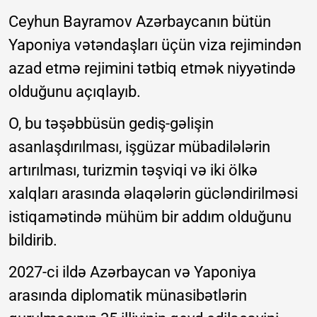
Ceyhun Bayramov Azərbaycanın bütün
Yaponiya vətəndaşları üçün viza rejimindən
azad etmə rejimini tətbiq etmək niyyətində
olduğunu açıqlayıb.
O, bu təşəbbüsün gediş-gəlişin
asanlaşdırılması, işgüzar mübadilələrin
artırılması, turizmin təşviqi və iki ölkə
xalqları arasında əlaqələrin gücləndirilməsi
istiqamətində mühüm bir addım olduğunu
bildirib.
2027-ci ildə Azərbaycan və Yaponiya
arasında diplomatik münasibətlərin