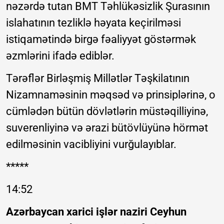
nəzərdə tutan BMT Təhlükəsizlik Şurasının
islahatının tezliklə həyata keçirilməsi
istiqamətində birgə fəaliyyət göstərmək
əzmlərini ifadə ediblər.
Tərəflər Birləşmiş Millətlər Təşkilatının
Nizamnaməsinin məqsəd və prinsiplərinə, o
cümlədən bütün dövlətlərin müstəqilliyinə,
suverenliyinə və ərazi bütövlüyünə hörmət
edilməsinin vacibliyini vurğulayıblar.
*****
14:52
Azərbaycan xarici işlər naziri Ceyhun