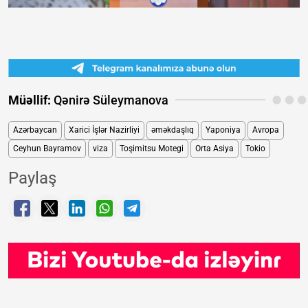
Müəllif:
Qənirə Süleymanova
Azərbaycan
Xarici İşlər Nazirliyi
əməkdaşlıq
Yaponiya
Avropa
Ceyhun Bayramov
viza
Toşimitsu Motegi
Orta Asiya
Tokio
Paylaş