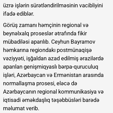
üzrə işlərin sürətləndirilməsinin vacibliyini
ifadə ediblər.
Görüş zamanı həmçinin regional və
beynəlxalq proseslər ətrafında fikir
mübadiləsi aparılıb. Ceyhun Bayramov
həmkarına regiondakı postmünaqişə
vəziyyəti, işğaldan azad edilmiş ərazilərdə
aparılan genişmiqyaslı bərpa-quruculuq
işləri, Azərbaycan və Ermənistan arasında
normallaşma prosesi, eləcə də
Azərbaycanın regional kommunikasiya və
iqtisadi əməkdaşlıq təşəbbüsləri barədə
məlumat verib.