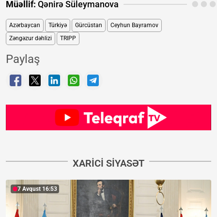
Müəllif:
Qənirə Süleymanova
Azərbaycan
Türkiyə
Gürcüstan
Ceyhun Bayramov
Zəngəzur dəhlizi
TRIPP
Paylaş
XARICI SIYASƏT
7 Avqust 16:53