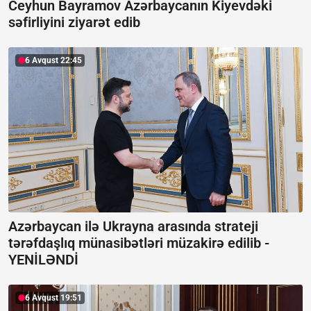
Ceyhun Bayramov Azərbaycanın Kiyevdəki
səfirliyini ziyarət edib
6 Avqust 22:45
Azərbaycan ilə Ukrayna arasında strateji
tərəfdaşlıq münasibətləri müzakirə edilib -
YENİLƏNDİ
6 Avqust 19:51