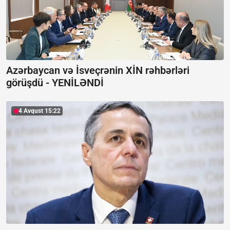
Azərbaycan və İsveçrənin XİN rəhbərləri
görüşdü -
YENİLƏNDİ
4 Avqust 15:22