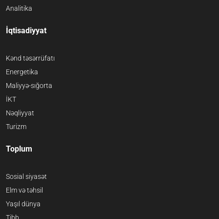
Analitika
İqtisadiyyat
Kənd təsərrüfatı
Energetika
Maliyyə-sığorta
İKT
Nəqliyyat
Turizm
Toplum
Sosial siyasət
Elm və təhsil
Yaşıl dünya
Tibb