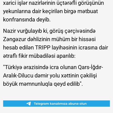
xarici işlər nazirlərinin üçtərəfli görüşünün
yekunlarına dair keçirilən birgə mətbuat
konfransında deyib.
Nazir vurğulayıb ki, görüş çərçivəsində
Zəngəzur dəhlizinin mühüm bir hissəsi
hesab edilən TRIPP layihəsinin icrasına dair
ətraflı fikir mübadiləsi aparılıb:
"Türkiyə ərazisində icra olunan Qars-İğdır-
Aralık-Dilucu dəmir yolu xəttinin çəkilişi
böyük məmnunluqla qeyd edilib".