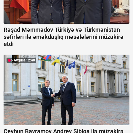
Rəşad Məmmədov Türkiyə və Türkmənistan
səfirləri ilə əməkdaşlıq məsələlərini müzakirə
etdi
6 Avqust 12:40
Ceyhun Bayramov Andrey Sibiqa ilə müzakirə