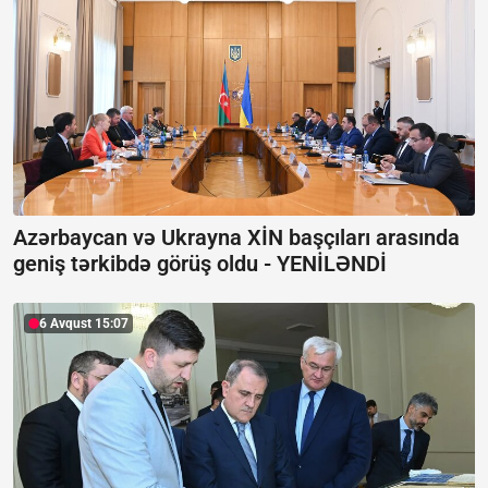
Azərbaycan və Ukrayna XİN başçıları arasında
geniş tərkibdə görüş oldu -
YENİLƏNDİ
6 Avqust 15:07