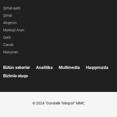
Şimal-qərb
Şimal
Abşeron
Mərkəzi Aran
Qərb
Cənub
Naxçıvan
Bütün xəbərlər
Analitika
Multimedia
Haqqımızda
Bizimlə əlaqə
© 2024 "Gündəlik Teleqraf" MMC