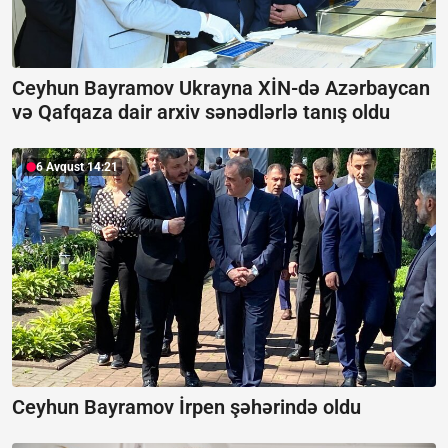
Ceyhun Bayramov Ukrayna XİN-də Azərbaycan
və Qafqaza dair arxiv sənədlərlə tanış oldu
6 Avqust 14:21
Ceyhun Bayramov İrpen şəhərində oldu