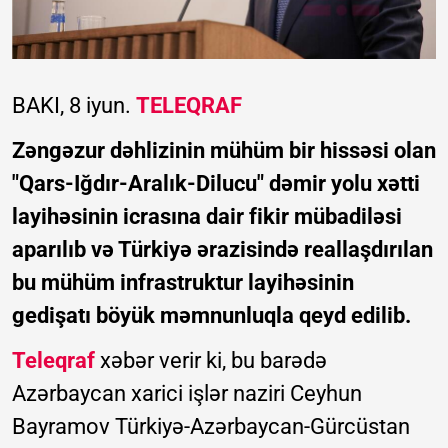
BAKI, 8 iyun.
TELEQRAF
Zəngəzur dəhlizinin mühüm bir hissəsi olan
"Qars-Iğdır-Aralık-Dilucu" dəmir yolu xətti
layihəsinin icrasına dair fikir mübadiləsi
aparılıb və Türkiyə ərazisində reallaşdırılan
bu mühüm infrastruktur layihəsinin
gedişatı böyük məmnunluqla qeyd edilib.
Teleqraf
xəbər verir ki, bu barədə
Azərbaycan xarici işlər naziri Ceyhun
Bayramov Türkiyə-Azərbaycan-Gürcüstan