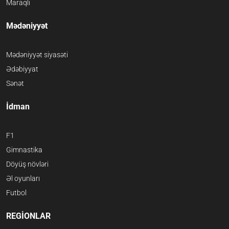
Maraqlı
Mədəniyyət
Mədəniyyət siyasəti
Ədəbiyyat
Sənət
İdman
F1
Gimnastika
Döyüş növləri
Əl oyunları
Futbol
REGİONLAR