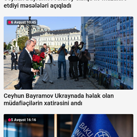
etdiyi məsələləri açıqladı
6 Avqust 10:45
Ceyhun Bayramov Ukraynada həlak olan
müdafiəçilərin xatirəsini andı
5 Avqust 16:16