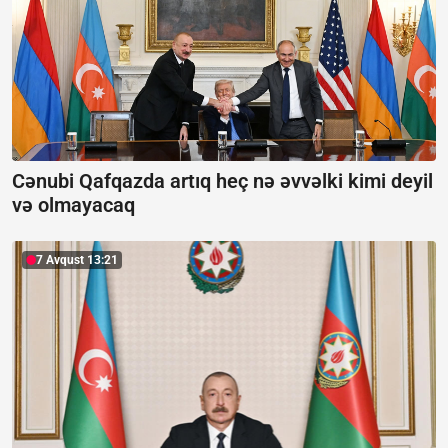
Cənubi Qafqazda artıq heç nə əvvəlki kimi deyil
və olmayacaq
7 Avqust 13:21