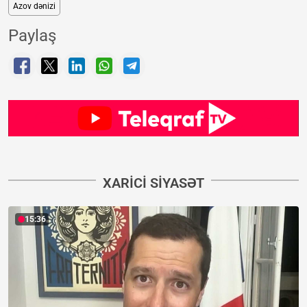
Azov dənizi
Paylaş
XARICI SIYASƏT
15:36