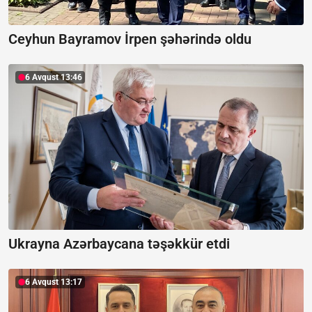
Ceyhun Bayramov İrpen şəhərində oldu
6 Avqust 13:46
Ukrayna Azərbaycana təşəkkür etdi
6 Avqust 13:17