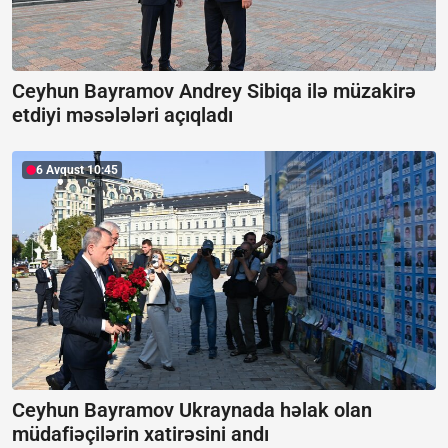
Ceyhun Bayramov Andrey Sibiqa ilə müzakirə
etdiyi məsələləri açıqladı
6 Avqust 10:45
Ceyhun Bayramov Ukraynada həlak olan
müdafiəçilərin xatirəsini andı