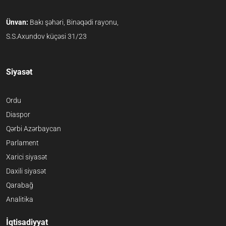
Ünvan:
Bakı şəhəri, Binəqədi rayonu,
S.S.Axundov küçəsi 31/23
Siyasət
Ordu
Diaspor
Qərbi Azərbaycan
Parlament
Xarici siyasət
Daxili siyasət
Qarabağ
Analitika
İqtisadiyyat