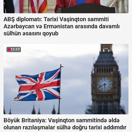
ABŞ diplomatı: Tarixi Vaşinqton sammiti
Azərbaycan və Ermənistan arasında davamlı
sülhün əsasını qoyub
11:17
Böyük Britaniya: Vaşinqton sammitində əldə
olunan razılaşmalar sülhə doğru tarixi addımdır