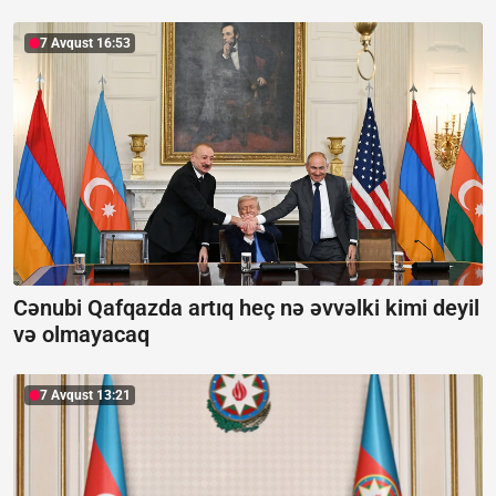
7 Avqust 16:53
Cənubi Qafqazda artıq heç nə əvvəlki kimi deyil
və olmayacaq
7 Avqust 13:21