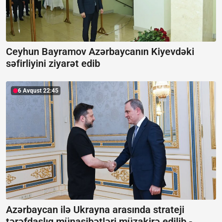
Ceyhun Bayramov Azərbaycanın Kiyevdəki
səfirliyini ziyarət edib
6 Avqust 22:45
Azərbaycan ilə Ukrayna arasında strateji
tərəfdaşlıq münasibətləri müzakirə edilib -