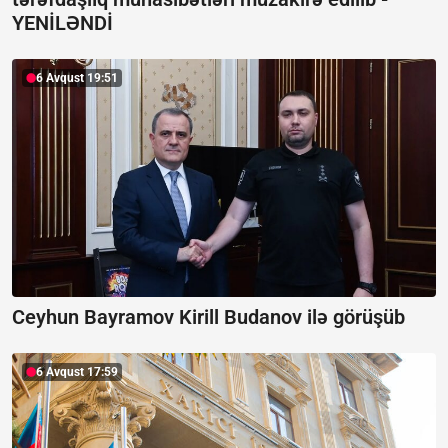
YENİLƏNDİ
6 Avqust 19:51
Ceyhun Bayramov Kirill Budanov ilə görüşüb
6 Avqust 17:59