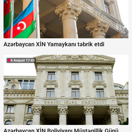
Azərbaycan XİN Yamaykanı təbrik etdi
6 Avqust 17:45
Azərbaycan XİN Boliviyanı Müstəqillik Günü