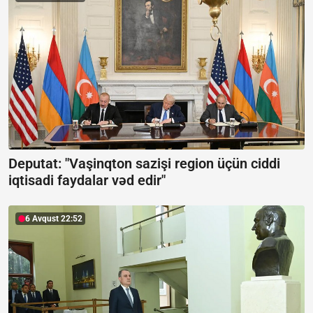
Deputat: "Vaşinqton sazişi region üçün ciddi
iqtisadi faydalar vəd edir"
6 Avqust 22:52