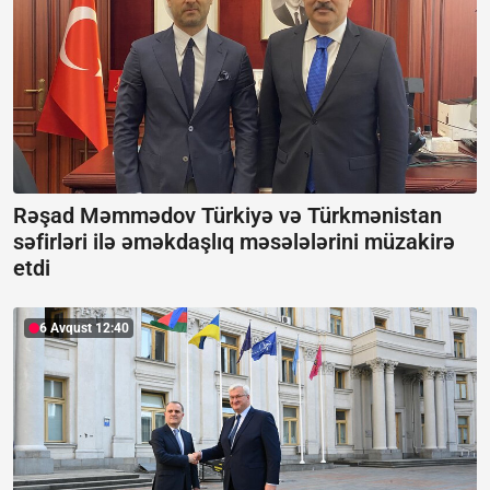
Rəşad Məmmədov Türkiyə və Türkmənistan
səfirləri ilə əməkdaşlıq məsələlərini müzakirə
etdi
6 Avqust 12:40