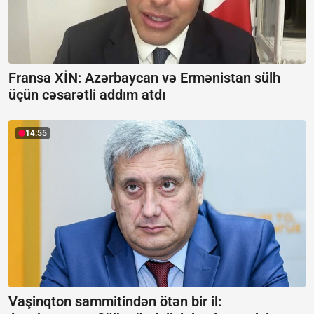
Fransa XİN:
Azərbaycan və Ermənistan sülh
üçün cəsarətli addım atdı
14:55
Vaşinqton sammitindən ötən bir il: