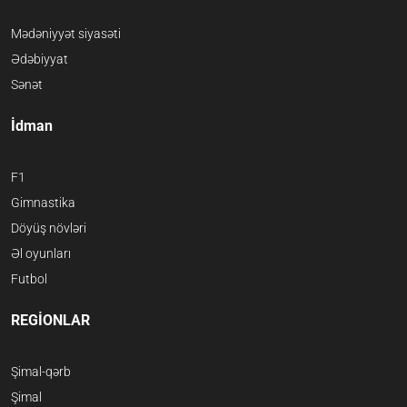
Mədəniyyət siyasəti
Ədəbiyyat
Sənət
İdman
F1
Gimnastika
Döyüş növləri
Əl oyunları
Futbol
REGİONLAR
Şimal-qərb
Şimal