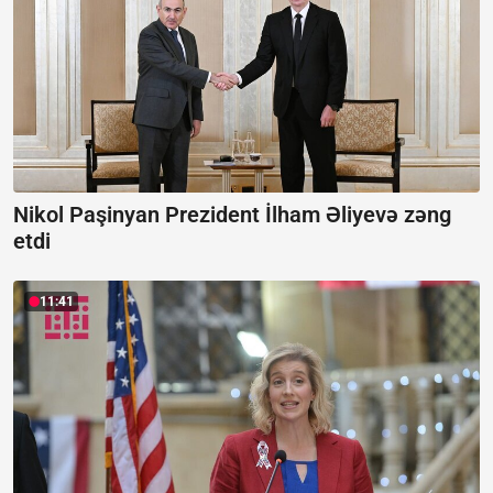
Nikol Paşinyan Prezident İlham Əliyevə zəng
etdi
11:41