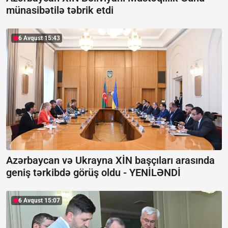
münasibətilə təbrik etdi
6 Avqust 15:43
Azərbaycan və Ukrayna XİN başçıları arasında
geniş tərkibdə görüş oldu -
YENİLƏNDİ
6 Avqust 15:07