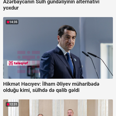
Azərbaycanın Sülh gündəliyinin alternativi
yoxdur
14:35
Hikmət Hacıyev: İlham Əliyev müharibədə
olduğu kimi, sülhdə də qalib gəldi
12:31