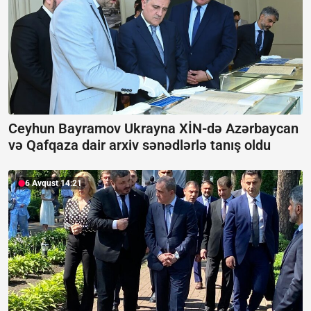
Ceyhun Bayramov Ukrayna XİN-də Azərbaycan
və Qafqaza dair arxiv sənədlərlə tanış oldu
6 Avqust 14:21