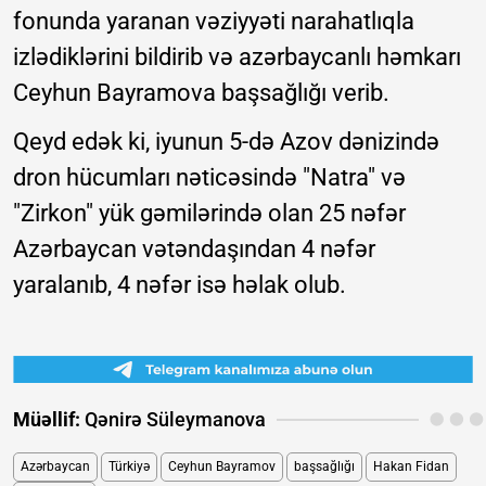
fonunda yaranan vəziyyəti narahatlıqla
izlədiklərini bildirib və azərbaycanlı həmkarı
Ceyhun Bayramova başsağlığı verib.
Qeyd edək ki, iyunun 5-də Azov dənizində
dron hücumları nəticəsində "Natra" və
"Zirkon" yük gəmilərində olan 25 nəfər
Azərbaycan vətəndaşından 4 nəfər
yaralanıb, 4 nəfər isə həlak olub.
Müəllif:
Qənirə Süleymanova
Azərbaycan
Türkiyə
Ceyhun Bayramov
başsağlığı
Hakan Fidan