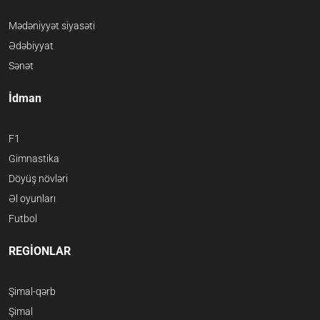
Mədəniyyət siyasəti
Ədəbiyyat
Sənət
İdman
F1
Gimnastika
Döyüş növləri
Əl oyunları
Futbol
REGİONLAR
Şimal-qərb
Şimal