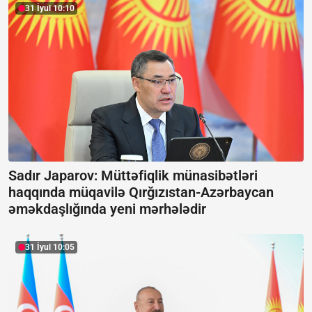
31 İyul 10:10
Sadır Japarov: Müttəfiqlik münasibətləri
haqqında müqavilə Qırğızıstan-Azərbaycan
əməkdaşlığında yeni mərhələdir
31 İyul 10:05