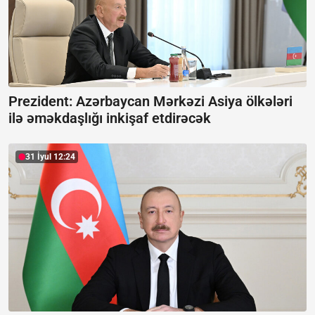
Prezident: Azərbaycan Mərkəzi Asiya ölkələri
ilə əməkdaşlığı inkişaf etdirəcək
31 İyul 12:24