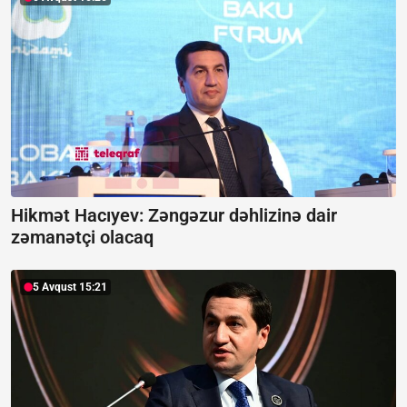
Hikmət Hacıyev: Zəngəzur dəhlizinə dair
zəmanətçi olacaq
5 Avqust 15:21