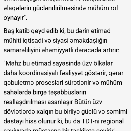
əlaqələrin gücləndirilməsində mühüm rol
oynayır".
Baş katib qeyd edib ki, bu dərin etimad
mühiti iqtisadi və siyasi əməkdaşlığın
səmərəliliyini əhəmiyyətli dərəcədə artırır:
"Məhz bu etimad sayəsində üzv ölkələr
daha koordinasiyalı fəaliyyət göstərir, qərar
qəbuletmə prosesləri sürətlənir və mühüm
sahələrdə birgə təşəbbüslərin
reallaşdırılması asanlaşır Bütün üzv
dövlətlərdə xalqın bu birliyə güclü və səmimi
dəstəyi hiss olunur ki, bu da TDT-ni regional
səviyyədə müstəsna bir təşkilata çevirir".