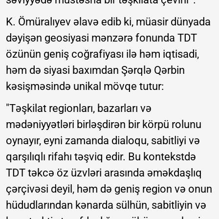
K. Ömüralıyev əlavə edib ki, müasir dünyada
dəyişən geosiyasi mənzərə fonunda TDT
özünün geniş coğrafiyası ilə həm iqtisadi,
həm də siyasi baxımdan Şərqlə Qərbin
kəsişməsində unikal mövqe tutur:
"Təşkilat regionları, bazarları və
mədəniyyətləri birləşdirən bir körpü rolunu
oynayır, eyni zamanda dialoqu, sabitliyi və
qarşılıqlı rifahı təşviq edir. Bu kontekstdə
TDT təkcə öz üzvləri arasında əməkdaşlıq
çərçivəsi deyil, həm də geniş region və onun
hüdudlarından kənarda sülhün, sabitliyin və