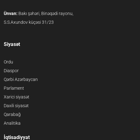
Ünvan:
Bakı şəhəri, Binəqədi rayonu,
S.S.Axundov küçəsi 31/23
Siyasət
Ordu
Diaspor
Qərbi Azərbaycan
Parlament
Xarici siyasət
Daxili siyasət
Qarabağ
Analitika
İqtisadiyyat