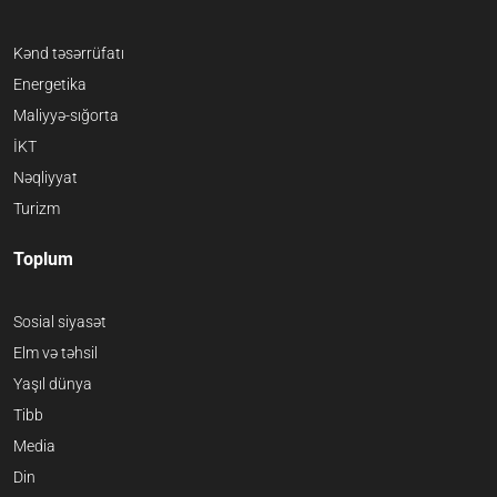
Kənd təsərrüfatı
Energetika
Maliyyə-sığorta
İKT
Nəqliyyat
Turizm
Toplum
Sosial siyasət
Elm və təhsil
Yaşıl dünya
Tibb
Media
Din