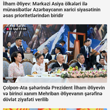
İlham Əliyev: Mərkəzi Asiya ölkələri ilə
münasibətlər Azərbaycanın xarici siyasətinin
əsas prioritetlərindən biridir
31 İyul 11:06
Çolpon-Ata şəhərində Prezident İlham Əliyevin
və birinci xanım Mehriban Əliyevanın şərəfinə
dövlət ziyafəti verilib