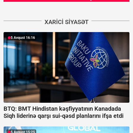
XARICI SIYASƏT
5 Avqust 16:16
BTQ: BMT Hindistan kəşfiyyatının Kanadada
Siqh liderinə qarşı sui-qəsd planlarını ifşa etdi
5 Avqust 15:25