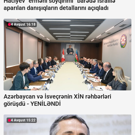
Hacıyev “erməni soyqırımı” barədə İsraillə
aparılan danışıqların detallarını açıqladı
4 Avqust 16:18
Azərbaycan və İsveçrənin XİN rəhbərləri
görüşdü -
YENİLƏNDİ
4 Avqust 15:22