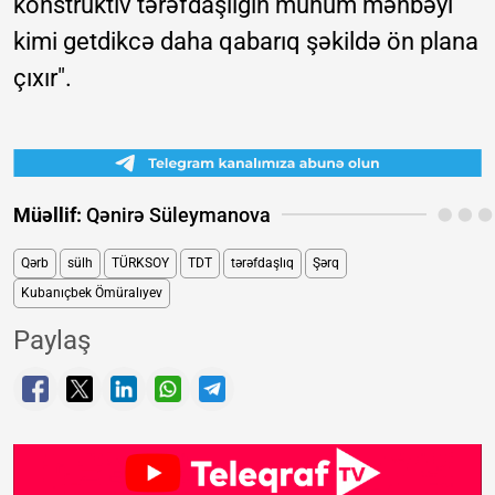
konstruktiv tərəfdaşlığın mühüm mənbəyi
kimi getdikcə daha qabarıq şəkildə ön plana
çıxır".
Müəllif:
Qənirə Süleymanova
Qərb
sülh
TÜRKSOY
TDT
tərəfdaşlıq
Şərq
Kubanıçbek Ömüralıyev
Paylaş