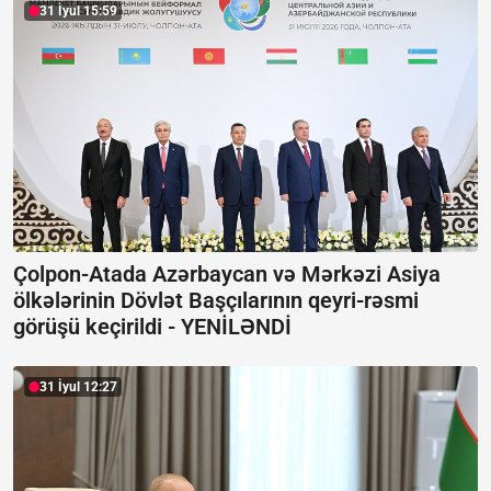
31 İyul 15:59
Çolpon-Atada Azərbaycan və Mərkəzi Asiya
ölkələrinin Dövlət Başçılarının qeyri-rəsmi
görüşü keçirildi -
YENİLƏNDİ
31 İyul 12:27