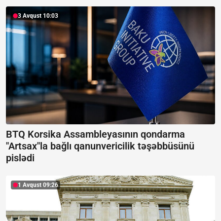
3 Avqust 10:03
BTQ Korsika Assambleyasının qondarma
"Artsax"la bağlı qanunvericilik təşəbbüsünü
pislədi
1 Avqust 09:26