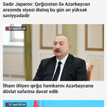
Sadır Japarov: Qırğızıstan ilə Azərbaycan
arasında siyasi dialoq bu gün ən yüksək
səviyyədədir
31 İyul 09:48
İlham Əliyev qırğız həmkarını Azərbaycana
dövlət səfərinə dəvət edib
31 İyul 09:44