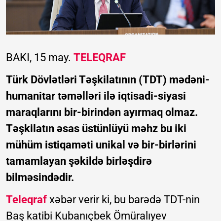
BAKI, 15 may.
TELEQRAF
Türk Dövlətləri Təşkilatının (TDT) mədəni-
humanitar təməlləri ilə iqtisadi-siyasi
maraqlarını bir-birindən ayırmaq olmaz.
Təşkilatın əsas üstünlüyü məhz bu iki
mühüm istiqaməti unikal və bir-birlərini
tamamlayan şəkildə birləşdirə
bilməsindədir.
Teleqraf
xəbər verir ki, bu barədə TDT-nin
Baş katibi Kubanıçbek Ömüralıyev