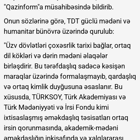
"Qazinform"a müsahibəsində bildirib.
Onun sözlərinə görə, TDT güclü mədəni və
humanitar bünövrə üzərində qurulub:
"Üzv dövlətləri çoxəsrlik tarixi bağlar, ortaq
dil kökləri və dərin mədəni əlaqələr
birləşdirir. Bu tərəfdaşlıq sadəcə kəsişən
maraqlar üzərində formalaşmayıb, qardaşlıq
və ortaq kimlik duyğusuna əsaslanır. Bu
xüsusda, TÜRKSOY, Türk Akademiyası və
Türk Mədəniyyəti və İrsi Fondu kimi
ixtisaslaşmış əməkdaşlıq təsisatları ortaq
irsin qorunmasında, akademik-mədəni
əməkdaşlığın inkişafında və xalqlararası