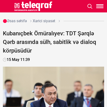
Əsas səhifə
Xarici siyasət
Kubanıçbek Ömüralıyev: TDT Şərqlə
Qərb arasında sülh, sabitlik və dialoq
körpüsüdür
15 May 11:39