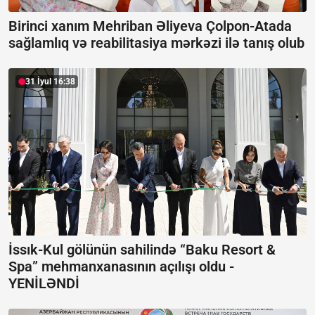
Birinci xanım Mehriban Əliyeva Çolpon-Atada
sağlamlıq və reabilitasiya mərkəzi ilə tanış olub
31 İyul 16:38
İssık-Kul gölünün sahilində “Baku Resort &
Spa” mehmanxanasının açılışı oldu -
YENİLƏNDİ