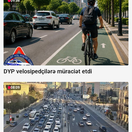
09:56
DYP velosipedçilərə müraciət etdi
08:09