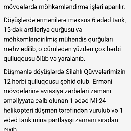
mövqelərdə möhkəmləndirmə işləri aparılır.
Döyüşlərdə ermənilərə məxsus 6 ədəd tank,
15-dək artilleriya qurğusu və
möhkəmləndirilmiş mühəndis qurğuları
məhv edilib, o cümlədən yüzdən çox hərbi
qulluqçusu ölüb və yaralanıb.
Düşmənlə döyüşlərdə Silahlı Qüvvələrimizin
12 hərbi qulluqçusu şəhid olub. Erməni
mövqelərinə aviasiya zərbələri zamanı
əməliyyata cəlb olunan 1 ədəd Mi-24
helikopteri düşmən tərəfindən vurulub və 1
ədəd tank mina partlayışı zamanı sıradan
çıxıb.