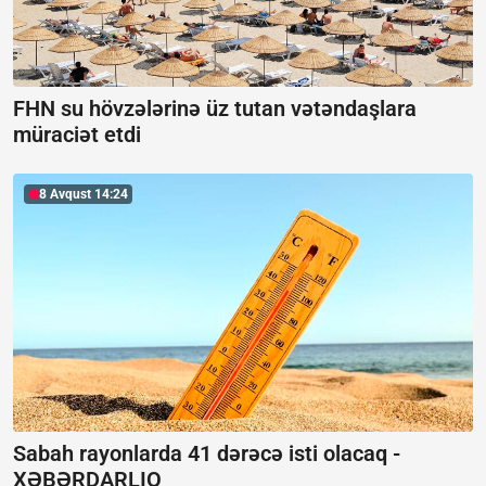
FHN su hövzələrinə üz tutan vətəndaşlara
müraciət etdi
8 Avqust 14:24
Sabah rayonlarda 41 dərəcə isti olacaq -
XƏBƏRDARLIQ