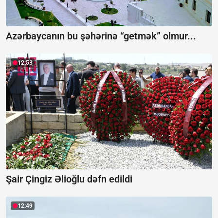
Azərbaycanın bu şəhərinə “getmək” olmur...
12:53
Şair Çingiz Əlioğlu dəfn edildi
12:49