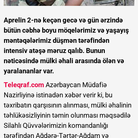
Aprelin 2-nə keçən gecə və gün ərzində
bütün cəbhə boyu möqelərimiz və yaşayış
məntəqələrimiz düşmən tərəfindən
intensiv atəşə məruz qalıb. Bunun
nəticəsində mülki əhali arasında ölən və
yaralananlar var.
Teleqraf.com
Azərbaycan Müdafiə
Nazirliyinə istinadən xəbər verir ki, bu
təxribatın qarşısının alınması, mülki əhalinin
təhlükəsizliyinin təmin olunması məqsədilə
Silahlı Qüvvələrimizin komandanlığı
tərəfindən Ağdərə-Tərtər-Ağdam və