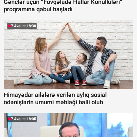
Gənclər üçün “Fövqəladə Hallar Könüllüləri”
proqramına qəbul başladı
7 Avqust 18:30
Himayədar ailələrə verilən aylıq sosial
ödənişlərin ümumi məbləği bəlli olub
7 Avqust 18:05