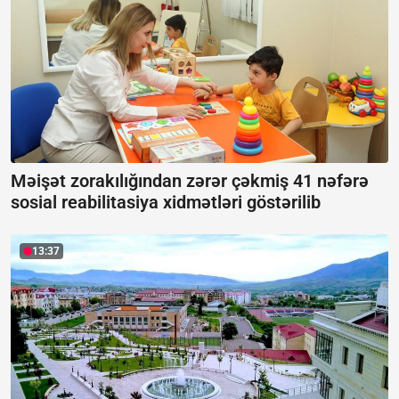
Məişət zorakılığından zərər çəkmiş 41 nəfərə
sosial reabilitasiya xidmətləri göstərilib
13:37