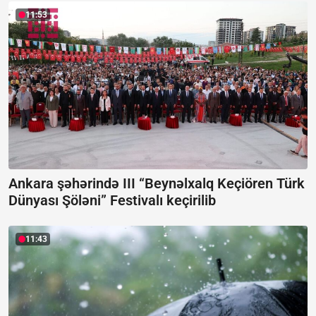
11:53
Ankara şəhərində III “Beynəlxalq Keçiören Türk
Dünyası Şöləni” Festivalı keçirilib
11:43