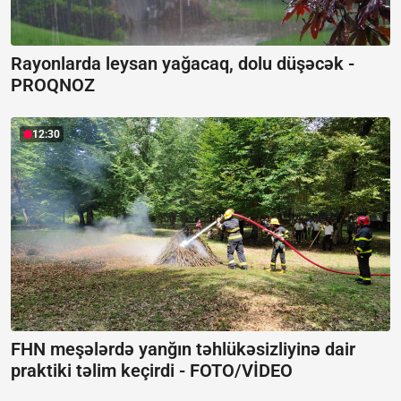
Rayonlarda leysan yağacaq, dolu düşəcək -
PROQNOZ
12:30
FHN meşələrdə yanğın təhlükəsizliyinə dair
praktiki təlim keçirdi -
FOTO/VİDEO