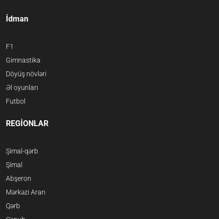
İdman
F1
Gimnastika
Döyüş növləri
Əl oyunları
Futbol
REGİONLAR
Şimal-qərb
Şimal
Abşeron
Mərkəzi Aran
Qərb