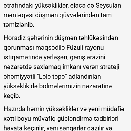
ətrafındakı yüksəkliklər, eləcə də Seysulan
məntəqəsi düşmən qüvvələrindən tam
təmizlənib.
Horadiz şəhərinin düşmən təhlükəsindən
qorunması məqsədilə Füzuli rayonu
istiqamətində yerləşən, geniş ərazini
nəzarətdə saxlamaq imkanı verən strateji
əhəmiyyətli "Lələ təpə" adlandırılan
yüksəklik də bölmələrimizin nəzarətinə
keçib.
Hazırda həmin yüksəkliklər və yeni müdafiə
xətti boyu müvafiq gücləndirmə tədbirləri
həyata keçirilir, yeni səngərlər qazılır və