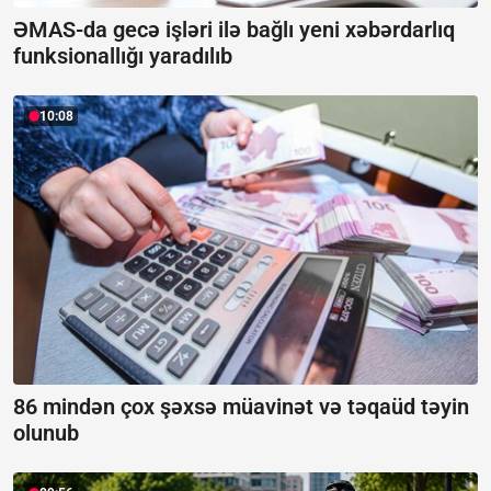
ƏMAS-da gecə işləri ilə bağlı yeni xəbərdarlıq
funksionallığı yaradılıb
10:08
86 mindən çox şəxsə müavinət və təqaüd təyin
olunub