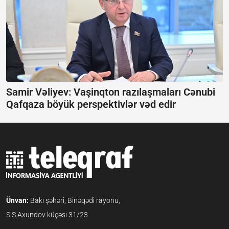
Samir Vəliyev: Vaşinqton razılaşmaları Cənubi
Qafqaza böyük perspektivlər vəd edir
Ünvan:
Bakı şəhəri, Binəqədi rayonu,
S.S.Axundov küçəsi 31/23