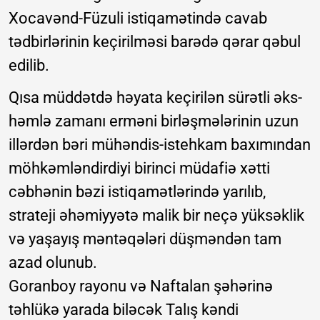
Xocavənd-Füzuli istiqamətində cavab
tədbirlərinin keçirilməsi barədə qərar qəbul
edilib.
Qısa müddətdə həyata keçirilən sürətli əks-
həmlə zamanı erməni birləşmələrinin uzun
illərdən bəri mühəndis-istehkam baxımından
möhkəmləndirdiyi birinci müdafiə xətti
cəbhənin bəzi istiqamətlərində yarılıb,
strateji əhəmiyyətə malik bir neçə yüksəklik
və yaşayış məntəqələri düşməndən tam
azad olunub.
Goranboy rayonu və Naftalan şəhərinə
təhlükə yarada biləcək Talış kəndi