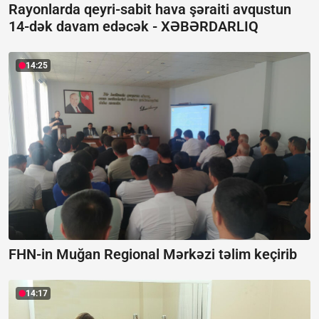
Rayonlarda qeyri-sabit hava şəraiti avqustun
14-dək davam edəcək -
XƏBƏRDARLIQ
14:25
FHN-in Muğan Regional Mərkəzi təlim keçirib
14:17