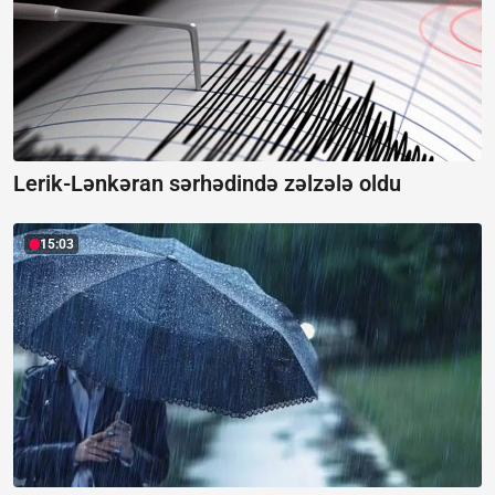
Lerik-Lənkəran sərhədində zəlzələ oldu
15:03