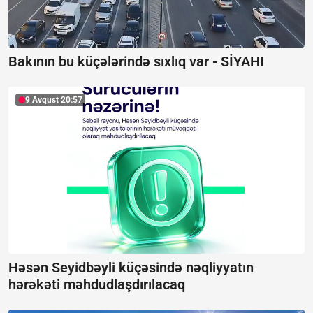
Bakının bu küçələrində sıxlıq var -
SİYAHI
9 Avqust 20:57
Həsən Seyidbəyli küçəsində nəqliyyatın
hərəkəti məhdudlaşdırılacaq