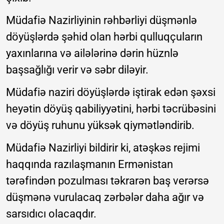
Müdafiə Nazirliyinin rəhbərliyi düşmənlə
döyüşlərdə şəhid olan hərbi qulluqçuların
yaxınlarına və ailələrinə dərin hüznlə
başsağlığı verir və səbr diləyir.
Müdafiə naziri döyüşlərdə iştirak edən şəxsi
heyətin döyüş qabiliyyətini, hərbi təcrübəsini
və döyüş ruhunu yüksək qiymətləndirib.
Müdafiə Nazirliyi bildirir ki, atəşkəs rejimi
haqqında razılaşmanın Ermənistan
tərəfindən pozulması təkrarən baş verərsə
düşmənə vurulacaq zərbələr daha ağır və
sarsıdıcı olacaqdır.