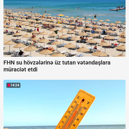
FHN su hövzələrinə üz tutan vətəndaşlara
müraciət etdi
14:24