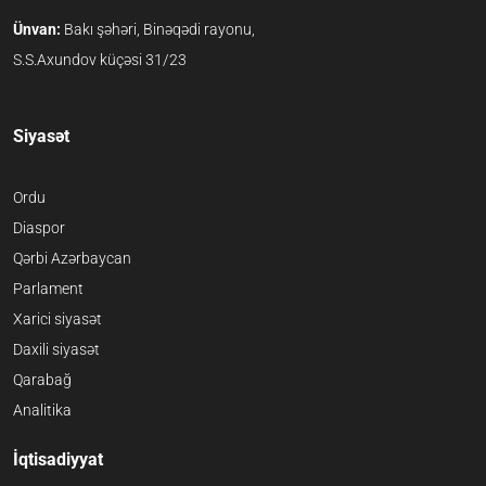
Ünvan:
Bakı şəhəri, Binəqədi rayonu,
S.S.Axundov küçəsi 31/23
Siyasət
Ordu
Diaspor
Qərbi Azərbaycan
Parlament
Xarici siyasət
Daxili siyasət
Qarabağ
Analitika
İqtisadiyyat