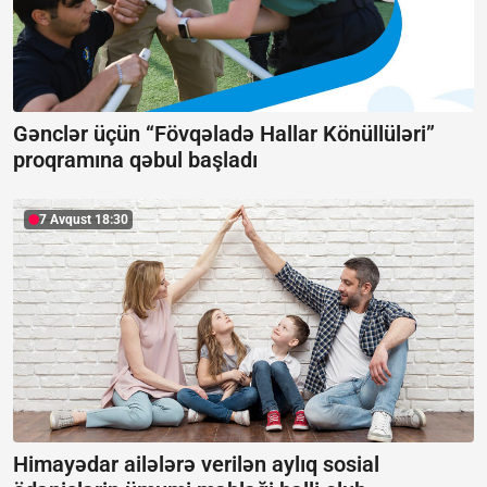
Gənclər üçün “Fövqəladə Hallar Könüllüləri”
proqramına qəbul başladı
7 Avqust 18:30
Himayədar ailələrə verilən aylıq sosial