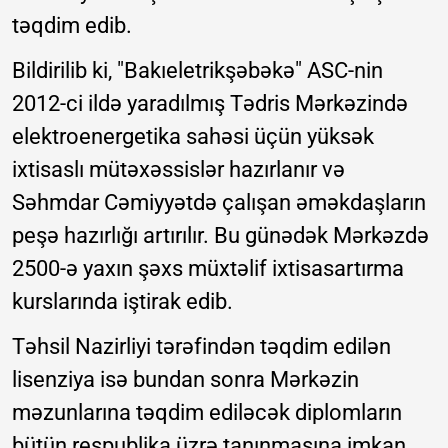
təqdim edib.
Bildirilib ki, "Bakıeletrikşəbəkə" ASC-nin
2012-ci ildə yaradılmış Tədris Mərkəzində
elektroenergetika sahəsi üçün yüksək
ixtisaslı mütəxəssislər hazırlanır və
Səhmdar Cəmiyyətdə çalışan əməkdaşların
peşə hazırlığı artırılır. Bu günədək Mərkəzdə
2500-ə yaxın şəxs müxtəlif ixtisasartırma
kurslarında iştirak edib.
Təhsil Nazirliyi tərəfindən təqdim edilən
lisenziya isə bundan sonra Mərkəzin
məzunlarına təqdim ediləcək diplomların
bütün respublika üzrə tanınmasına imkan