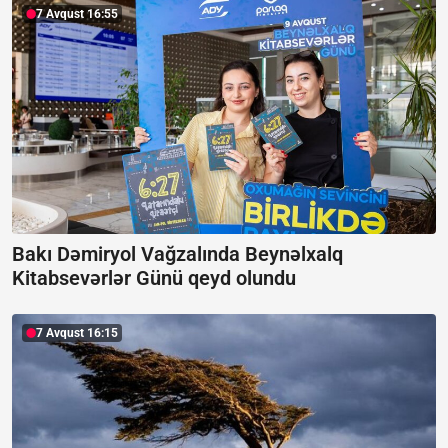
7 Avqust 16:55
Bakı Dəmiryol Vağzalında Beynəlxalq
Kitabsevərlər Günü qeyd olundu
7 Avqust 16:15