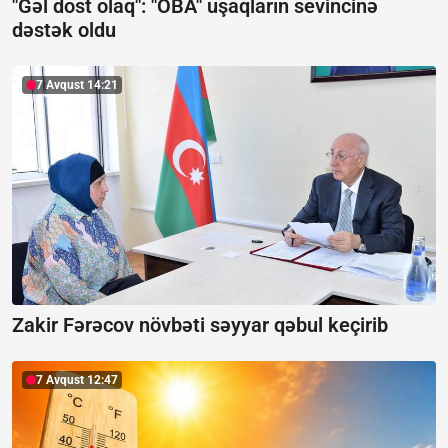
"Gəl dost olaq": "OBA" uşaqların sevincinə
dəstək oldu
7 Avqust 14:21
Zakir Fərəcov növbəti səyyar qəbul keçirib
7 Avqust 12:47