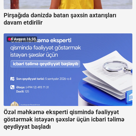
Pirşağıda dənizdə batan şəxsin axtarışları
davam etdirilir
6 Avqust 16:35
Özəl məhkəmə eksperti qismində fəaliyyət
göstərmək istəyən şəxslər üçün icbari təlimə
qeydiyyat başladı