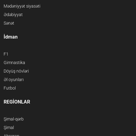
Mədəniyyət siyasəti
Ədəbiyyat
Sənət
İdman
F1
Gimnastika
Döyüş növləri
Əl oyunları
Futbol
REGİONLAR
Şimal-qərb
Şimal
Abşeron