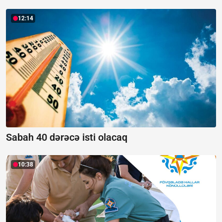
12:14
Sabah 40 dərəcə isti olacaq
10:38