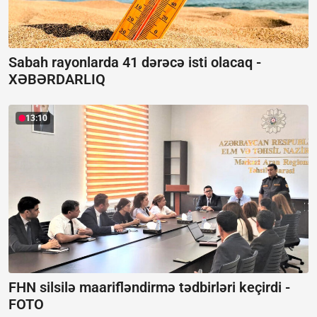
Sabah rayonlarda 41 dərəcə isti olacaq -
XƏBƏRDARLIQ
13:10
FHN silsilə maarifləndirmə tədbirləri keçirdi -
FOTO