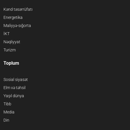
Kənd təsərrüfatı
Energetika
Maliyyə-sığorta
İKT
Nəqliyyat
Turizm
Toplum
Sosial siyasət
Elm və təhsil
Yaşıl dünya
Tibb
Media
Din