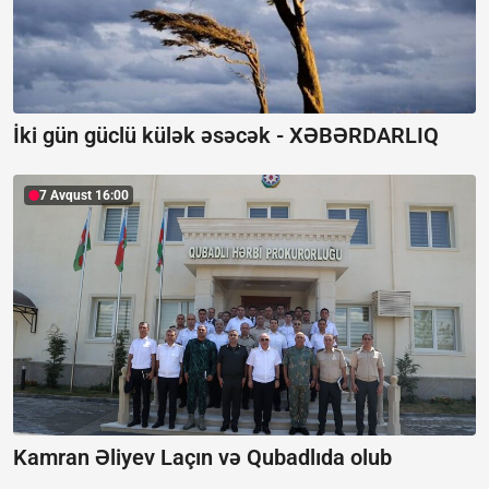
İki gün güclü külək əsəcək -
XƏBƏRDARLIQ
7 Avqust 16:00
Kamran Əliyev Laçın və Qubadlıda olub