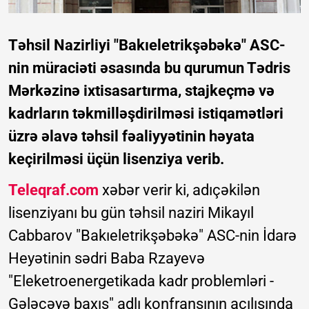
Təhsil Nazirliyi "Bakıeletrikşəbəkə" ASC-
nin müraciəti əsasında bu qurumun Tədris
Mərkəzinə ixtisasartırma, stajkeçmə və
kadrların təkmilləşdirilməsi istiqamətləri
üzrə əlavə təhsil fəaliyyətinin həyata
keçirilməsi üçün lisenziya verib.
Teleqraf.com
xəbər verir ki, adıçəkilən
lisenziyanı bu gün təhsil naziri Mikayıl
Cabbarov "Bakıeletrikşəbəkə" ASC-nin İdarə
Heyətinin sədri Baba Rzayevə
"Eleketroenergetikada kadr problemləri -
Gələcəyə baxış" adlı konfransının açılışında