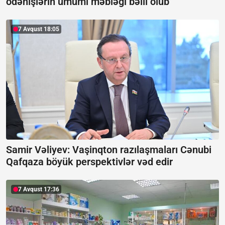
ödənişlərin ümumi məbləği bəlli olub
7 Avqust 18:05
Samir Vəliyev: Vaşinqton razılaşmaları Cənubi
Qafqaza böyük perspektivlər vəd edir
7 Avqust 17:36