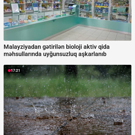
Malayziyadan gətirilən bioloji aktiv qida
məhsullarında uyğunsuzluq aşkarlanıb
17:21