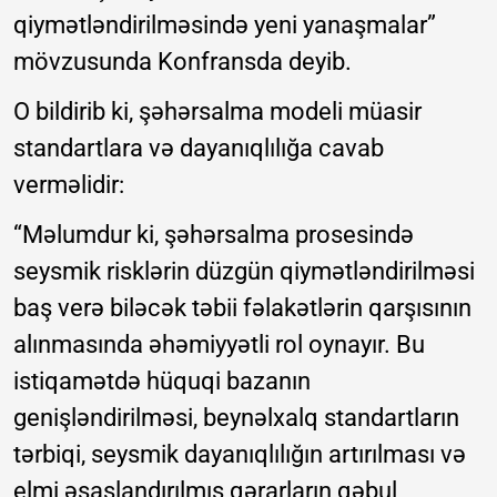
qiymətləndirilməsində yeni yanaşmalar”
mövzusunda Konfransda deyib.
O bildirib ki, şəhərsalma modeli müasir
standartlara və dayanıqlılığa cavab
verməlidir:
“Məlumdur ki, şəhərsalma prosesində
seysmik risklərin düzgün qiymətləndirilməsi
baş verə biləcək təbii fəlakətlərin qarşısının
alınmasında əhəmiyyətli rol oynayır. Bu
istiqamətdə hüquqi bazanın
genişləndirilməsi, beynəlxalq standartların
tərbiqi, seysmik dayanıqlılığın artırılması və
elmi əsaslandırılmış qərarların qəbul