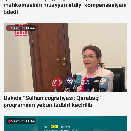
məhkəməsinin müəyyən etdiyi kompensasiyanı
ödədi
6 Avqust 11:44
Bakıda “Sülhün coğrafiyası: Qarabağ”
proqramının yekun tədbiri keçirilib
6 Avqust 11:14