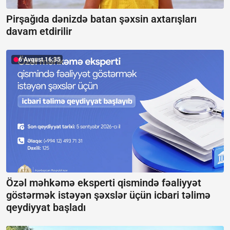
Pirşağıda dənizdə batan şəxsin axtarışları
davam etdirilir
6 Avqust 16:35
Özəl məhkəmə eksperti qismində fəaliyyət
göstərmək istəyən şəxslər üçün icbari təlimə
qeydiyyat başladı