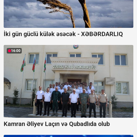
İki gün güclü külək əsəcək -
XƏBƏRDARLIQ
16:00
Kamran Əliyev Laçın və Qubadlıda olub