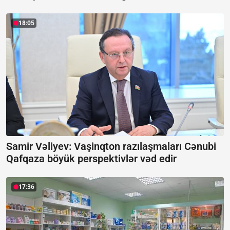
18:05
Samir Vəliyev: Vaşinqton razılaşmaları Cənubi
Qafqaza böyük perspektivlər vəd edir
17:36