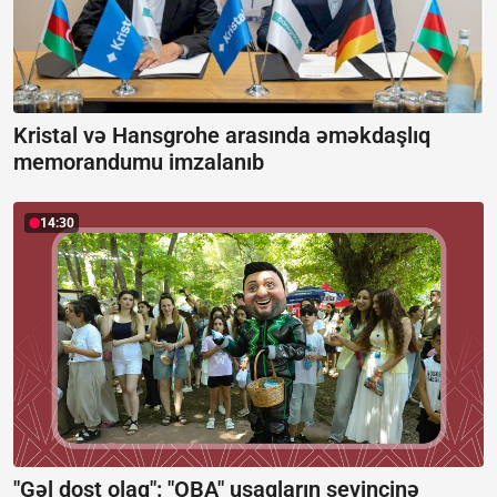
Kristal və Hansgrohe arasında əməkdaşlıq
memorandumu imzalanıb
14:30
"Gəl dost olaq": "OBA" uşaqların sevincinə