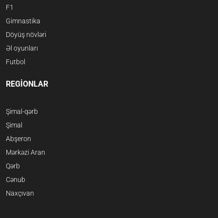
F1
Gimnastika
Döyüş növləri
Əl oyunları
Futbol
REGİONLAR
Şimal-qərb
Şimal
Abşeron
Mərkəzi Aran
Qərb
Cənub
Naxçıvan