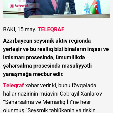
BAKI, 15 may.
TELEQRAF
Azərbaycan seysmik aktiv regionda
yerləşir və bu reallıq bizi binaların inşası və
istismarı prosesində, ümumilikdə
şəhərsalma prosesində məsuliyyətli
yanaşmağa məcbur edir.
Teleqraf
xəbər verir ki, bunu fövqəladə
hallar nazirinin müavini Cəbrayıl Xanlarov
“Şəhərsalma və Memarlıq İli”nə həsr
olunmuş “Seysmik təhlükənin və riskin