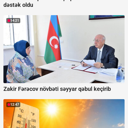
dəstək oldu
14:21
Zakir Fərəcov növbəti səyyar qəbul keçirib
12:47