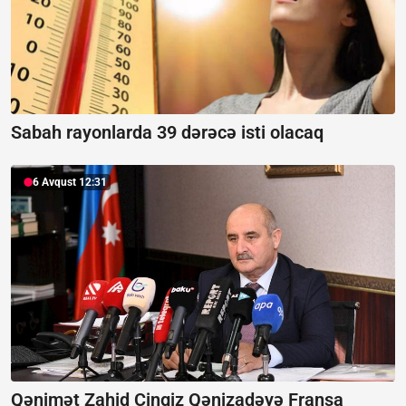
Sabah rayonlarda 39 dərəcə isti olacaq
6 Avqust 12:31
Qənimət Zahid Çingiz Qənizadəyə Fransa