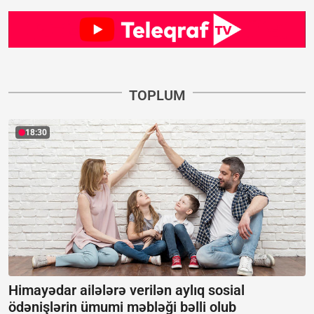
TOPLUM
18:30
Himayədar ailələrə verilən aylıq sosial
ödənişlərin ümumi məbləği bəlli olub