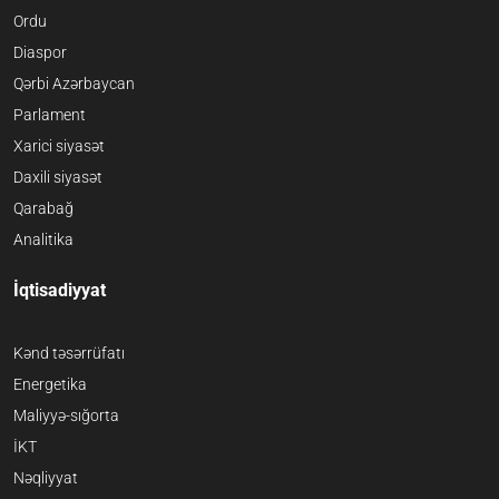
Ordu
Diaspor
Qərbi Azərbaycan
Parlament
Xarici siyasət
Daxili siyasət
Qarabağ
Analitika
İqtisadiyyat
Kənd təsərrüfatı
Energetika
Maliyyə-sığorta
İKT
Nəqliyyat