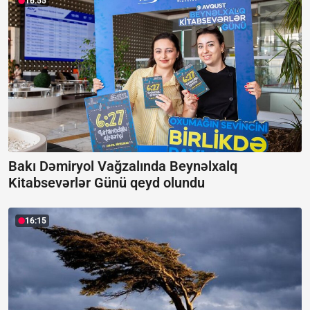
16:55
Bakı Dəmiryol Vağzalında Beynəlxalq
Kitabsevərlər Günü qeyd olundu
16:15