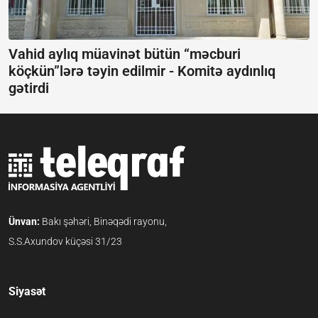
Vahid aylıq müavinət bütün “məcburi
köçkün”lərə təyin edilmir -
Komitə aydınlıq
gətirdi
Ünvan:
Bakı şəhəri, Binəqədi rayonu,
S.S.Axundov küçəsi 31/23
Siyasət