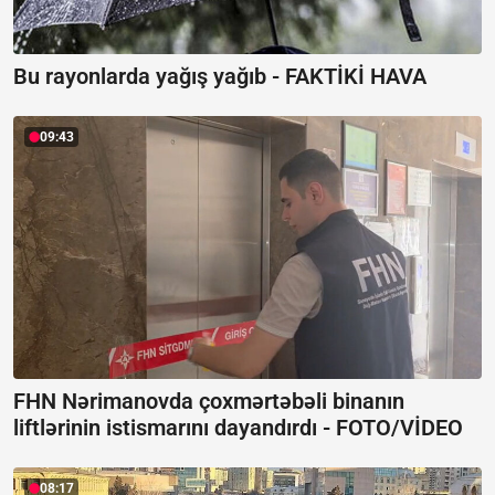
Bu rayonlarda yağış yağıb -
FAKTİKİ HAVA
09:43
FHN Nərimanovda çoxmərtəbəli binanın
liftlərinin istismarını dayandırdı -
FOTO/VİDEO
08:17