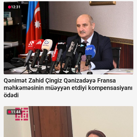
12:31
Qənimət Zahid Çingiz Qənizadəyə Fransa
məhkəməsinin müəyyən etdiyi kompensasiyanı
ödədi
11:44