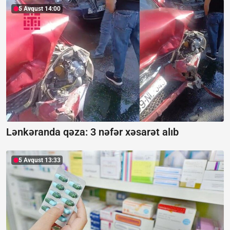
5 Avqust 14:00
Lənkəranda qəza: 3 nəfər xəsarət alıb
5 Avqust 13:33