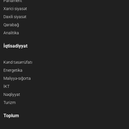
Parlament
Xarici siyasət
Daxili siyasət
Qarabağ
Analitika
İqtisadiyyat
Kənd təsərrüfatı
Energetika
Maliyyə-sığorta
İKT
Nəqliyyat
Turizm
Toplum