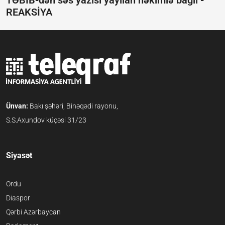
REAKSİYA
Ünvan:
Bakı şəhəri, Binəqədi rayonu,
S.S.Axundov küçəsi 31/23
Siyasət
Ordu
Diaspor
Qərbi Azərbaycan