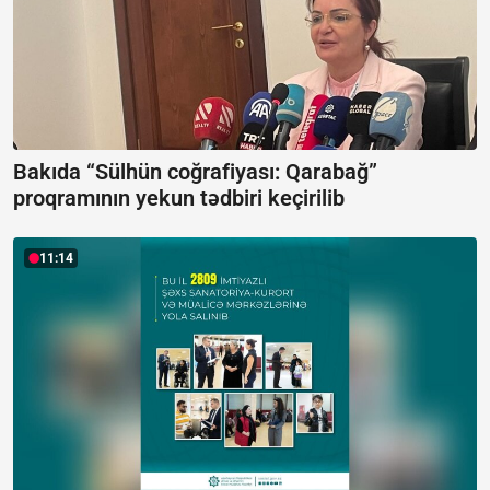
Bakıda “Sülhün coğrafiyası: Qarabağ”
proqramının yekun tədbiri keçirilib
11:14