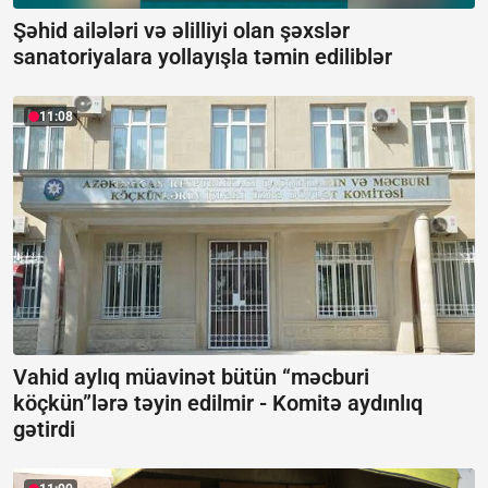
Şəhid ailələri və əlilliyi olan şəxslər
sanatoriyalara yollayışla təmin ediliblər
11:08
Vahid aylıq müavinət bütün “məcburi
köçkün”lərə təyin edilmir -
Komitə aydınlıq
gətirdi