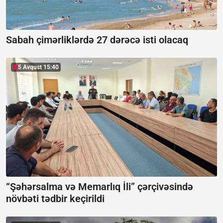
Sabah çimərliklərdə 27 dərəcə isti olacaq
5 Avqust 15:40
“Şəhərsalma və Memarlıq İli” çərçivəsində
növbəti tədbir keçirildi