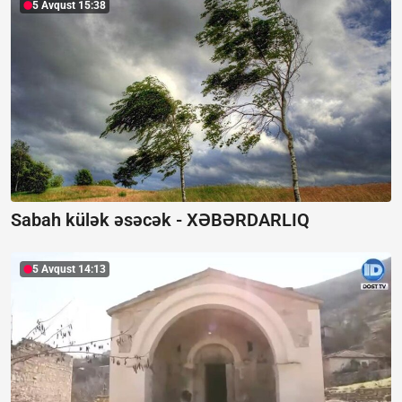
5 Avqust 15:38
Sabah külək əsəcək -
XƏBƏRDARLIQ
5 Avqust 14:13