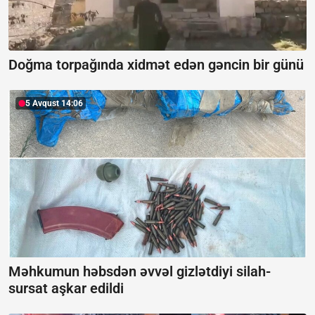
Doğma torpağında xidmət edən gəncin bir günü
5 Avqust 14:06
Məhkumun həbsdən əvvəl gizlətdiyi silah-
sursat aşkar edildi