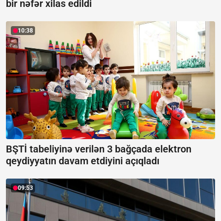
bir nəfər xilas edildi
10:38
BŞTİ tabeliyinə verilən 3 bağçada elektron
qeydiyyatın davam etdiyini açıqladı
09:53