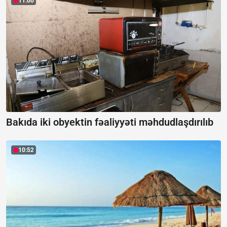
11:00
Bakıda iki obyektin fəaliyyəti məhdudlaşdırılıb
10:52