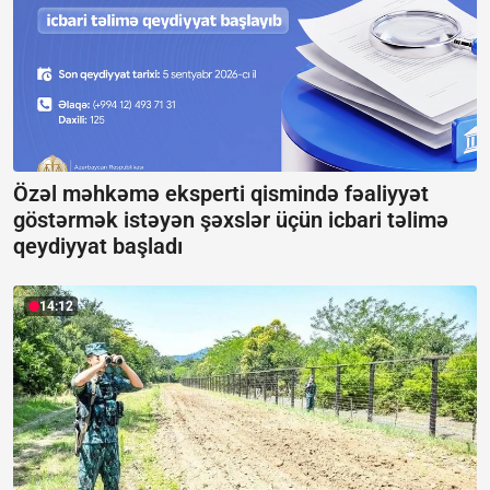
Özəl məhkəmə eksperti qismində fəaliyyət
göstərmək istəyən şəxslər üçün icbari təlimə
qeydiyyat başladı
14:12