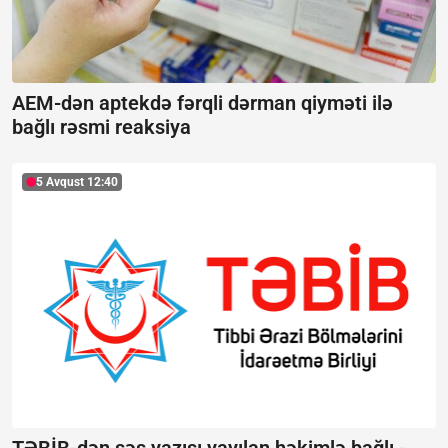
AEM-dən aptekdə fərqli dərman qiyməti ilə
bağlı rəsmi reaksiya
5 Avqust 12:40
TƏBİB-dən səs yazısı yayılan həkimlə bağlı -