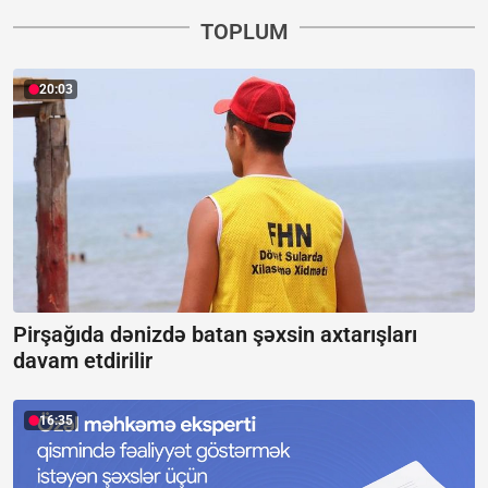
TOPLUM
20:03
Pirşağıda dənizdə batan şəxsin axtarışları
davam etdirilir
16:35