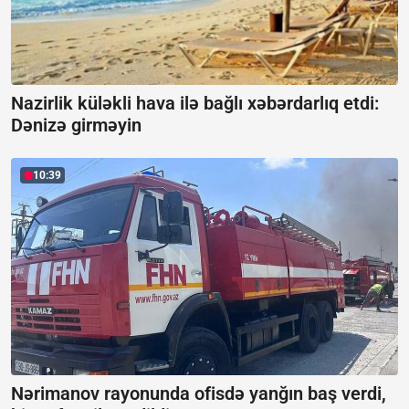
Nazirlik küləkli hava ilə bağlı xəbərdarlıq etdi:
Dənizə girməyin
10:39
Nərimanov rayonunda ofisdə yanğın baş verdi,