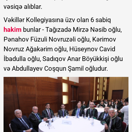
vəsiqə alıblar.
Vəkillər Kollegiyasına üzv olan 6 sabiq
hakim
bunlar - Tağızadə Mirzə Nəsib oğlu,
Pənahov Füzuli Novruzəli oğlu, Kərimov
Novruz Ağakərim oğlu, Hüseynov Cavid
İbadulla oğlu, Sadıqov Anar Böyükkişi oğlu
və Abdullayev Coşqun Şamil oğludur.