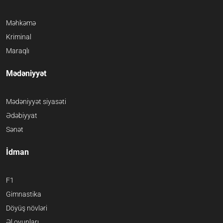
Məhkəmə
Kriminal
Maraqlı
Mədəniyyət
Mədəniyyət siyasəti
Ədəbiyyat
Sənət
İdman
F1
Gimnastika
Döyüş növləri
Əl oyunları