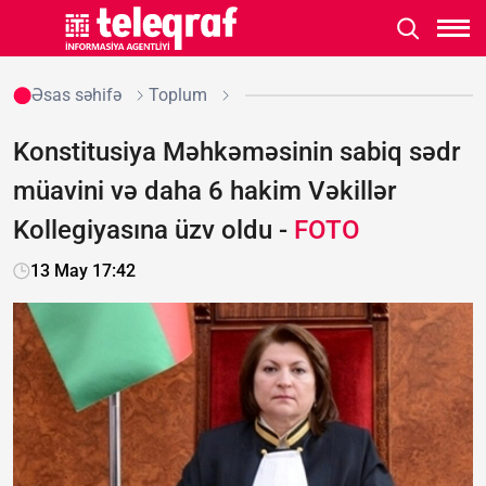
Əsas səhifə
Toplum
Konstitusiya Məhkəməsinin sabiq sədr
müavini və daha 6 hakim Vəkillər
Kollegiyasına üzv oldu -
FOTO
13 May 17:42