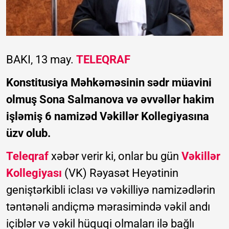
BAKI, 13 may.
TELEQRAF
Konstitusiya Məhkəməsinin sədr müavini
olmuş Sona Salmanova və əvvəllər hakim
işləmiş 6 namizəd Vəkillər Kollegiyasına
üzv olub.
Teleqraf
xəbər verir ki, onlar bu gün
Vəkillər
Kollegiyası
(VK) Rəyasət Heyətinin
geniştərkibli iclası və vəkilliyə namizədlərin
təntənəli andiçmə mərasimində vəkil andı
içiblər və vəkil hüquqi olmaları ilə bağlı