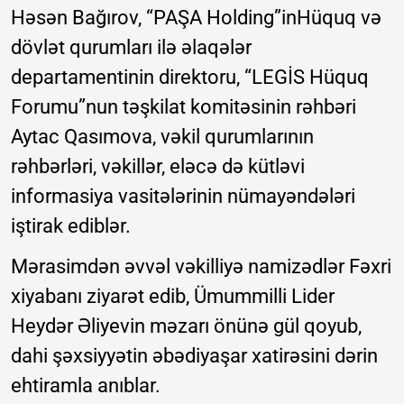
Həsən Bağırov, “PAŞA Holding”inHüquq və
dövlət qurumları ilə əlaqələr
departamentinin direktoru, “LEGİS Hüquq
Forumu”nun təşkilat komitəsinin rəhbəri
Aytac Qasımova, vəkil qurumlarının
rəhbərləri, vəkillər, eləcə də kütləvi
informasiya vasitələrinin nümayəndələri
iştirak ediblər.
Mərasimdən əvvəl vəkilliyə namizədlər Fəxri
xiyabanı ziyarət edib, Ümummilli Lider
Heydər Əliyevin məzarı önünə gül qoyub,
dahi şəxsiyyətin əbədiyaşar xatirəsini dərin
ehtiramla anıblar.