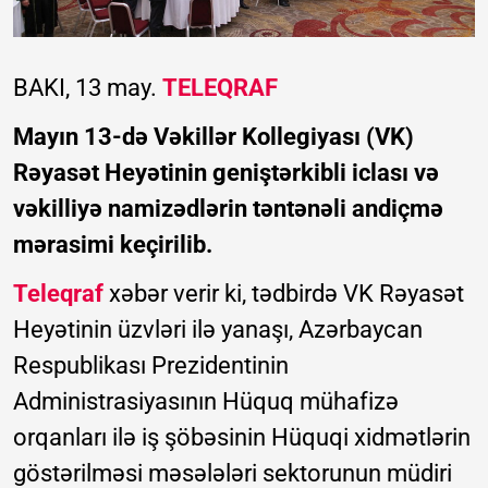
BAKI, 13 may.
TELEQRAF
Mayın 13-də Vəkillər Kollegiyası (VK)
Rəyasət Heyətinin geniştərkibli iclası və
vəkilliyə namizədlərin təntənəli andiçmə
mərasimi keçirilib.
Teleqraf
xəbər verir ki, tədbirdə VK Rəyasət
Heyətinin üzvləri ilə yanaşı, Azərbaycan
Respublikası Prezidentinin
Administrasiyasının Hüquq mühafizə
orqanları ilə iş şöbəsinin Hüquqi xidmətlərin
göstərilməsi məsələləri sektorunun müdiri