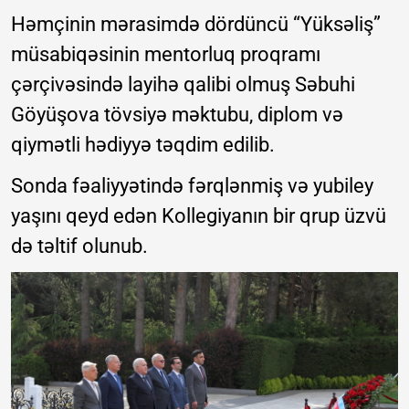
Həmçinin mərasimdə dördüncü “Yüksəliş”
müsabiqəsinin mentorluq proqramı
çərçivəsində layihə qalibi olmuş Səbuhi
Göyüşova tövsiyə məktubu, diplom və
qiymətli hədiyyə təqdim edilib.
Sonda fəaliyyətində fərqlənmiş və yubiley
yaşını qeyd edən Kollegiyanın bir qrup üzvü
də təltif olunub.