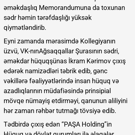
əməkdaşlıq Memorandumuna da toxunan
sədr həmin tərəfdaşlığı yüksək
qiymətləndirib.
Eyni zamanda mərasimdə Kollegiyanın
üzvü, VK-nınAğsaqqallar Şurasının sədri,
əməkdar hüquqşünas İkram Kərimov çıxış
edərək namizədləri təbrik edib, gənc
vəkillərə fəaliyyətlərində insan hüquq və
azadlıqlarının müdafiəsində prinsipial
mövqe nümayiş etdirməyi, qanunun aliliyini
hər zaman rəhbər tutmağı tövsiyə edib.
Tədbirdə çıxış edən “PAŞA Holding”in
Hüquq və dövlət qurumları ilə əlaqələr