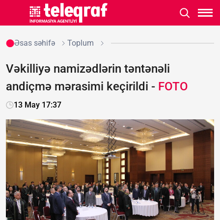
Əsas səhifə
Toplum
Vəkilliyə namizədlərin təntənəli
andiçmə mərasimi keçirildi -
FOTO
13 May 17:37