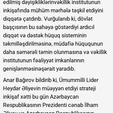
edilmiş dəyişikliklərinvəkillik institutunun
inkişafında mühüm mərhələ təşkil etdiyini
diqqətə çatdırıb. Vurğulanıb ki, dövlət
başçısının bu sahəyə göstərdiyi ardıcıl
diqqət və dəstək hüquq sisteminin
təkmilləşdirilməsinə, müdafiə hüququnun
daha səmərəli təmin olunmasına və vəkillik
institutunun fəaliyyət imkanlarının
genişlənməsinəşərait yaradıb.
Anar Bağırov bildirib ki, Ümummilli Lider
Heydər Əliyevin müəyyən etdiyi strateji
inkişaf xətti bu gün Azərbaycan
Respublikasının Prezidenti cənab İlham