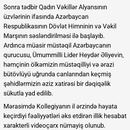
Sonra tədbir Qadın Vəkillər Alyansının
üzvlərinin ifasında Azərbaycan
Respublikasının Dövlət Himninin və Vəkil
Marşının səsləndirilməsi ilə başlayıb.
Ardınca müasir müstəqil Azərbaycanın
qurucusu, Ümummilli Lider Heydər Əliyevin,
həmçinin ölkəmizin müstəqilliyi və ərazi
bütövlüyü uğrunda canlarından keçmiş
şəhidlərmizin əziz xatirəsi bir dəqiqəlik
sükutla yad edilib.
Mərasimdə Kollegiyanın il ərzində həyata
keçirdiyi fəaliyyətləri əks etdirən illik hesabat
xarakterli videoçarx nümayiş olunub.