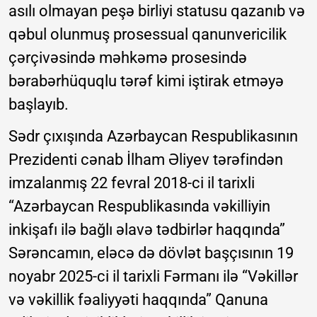
asılı olmayan peşə birliyi statusu qazanıb və
qəbul olunmuş prosessual qanunvericilik
çərçivəsində məhkəmə prosesində
bərabərhüquqlu tərəf kimi iştirak etməyə
başlayıb.
Sədr çıxışında Azərbaycan Respublikasının
Prezidenti cənab İlham Əliyev tərəfindən
imzalanmış 22 fevral 2018-ci il tarixli
“Azərbaycan Respublikasında vəkilliyin
inkişafı ilə bağlı əlavə tədbirlər haqqında”
Sərəncamın, eləcə də dövlət başçısının 19
noyabr 2025-ci il tarixli Fərmanı ilə “Vəkillər
və vəkillik fəaliyyəti haqqında” Qanuna