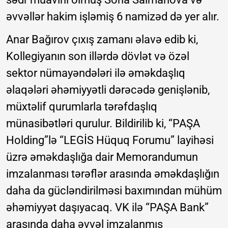
əvvəllər hakim işləmiş 6 namizəd də yer alır.
Anar Bağırov çıxış zamanı əlavə edib ki,
Kollegiyanın son illərdə dövlət və özəl
sektor nümayəndələri ilə əməkdaşlıq
əlaqələri əhəmiyyətli dərəcədə genişlənib,
müxtəlif qurumlarla tərəfdaşlıq
münasibətləri qurulur. Bildirilib ki, “PAŞA
Holding”lə “LEGİS Hüquq Forumu” layihəsi
üzrə əməkdaşlığa dair Memorandumun
imzalanması tərəflər arasında əməkdaşlığın
daha da gücləndirilməsi baxımından mühüm
əhəmiyyət daşıyacaq. VK ilə “PAŞA Bank”
arasında daha əvvəl imzalanmış