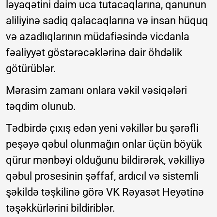
ləyaqətini daim uca tutacaqlarına, qanunun
aliliyinə sadiq qalacaqlarına və insan hüquq
və azadlıqlarının müdafiəsində vicdanla
fəaliyyət göstərəcəklərinə dair öhdəlik
götürüblər.
Mərasim zamanı onlara vəkil vəsiqələri
təqdim olunub.
Tədbirdə çıxış edən yeni vəkillər bu şərəfli
peşəyə qəbul olunmağın onlar üçün böyük
qürur mənbəyi olduğunu bildirərək, vəkilliyə
qəbul prosesinin şəffaf, ardıcıl və sistemli
şəkildə təşkilinə görə VK Rəyasət Heyətinə
təşəkkürlərini bildiriblər.