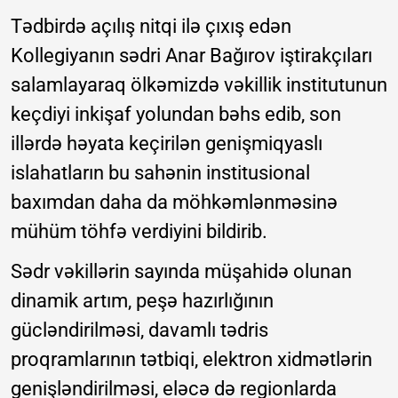
Tədbirdə açılış nitqi ilə çıxış edən
Kollegiyanın sədri Anar Bağırov iştirakçıları
salamlayaraq ölkəmizdə vəkillik institutunun
keçdiyi inkişaf yolundan bəhs edib, son
illərdə həyata keçirilən genişmiqyaslı
islahatların bu sahənin institusional
baxımdan daha da möhkəmlənməsinə
mühüm töhfə verdiyini bildirib.
Sədr vəkillərin sayında müşahidə olunan
dinamik artım, peşə hazırlığının
gücləndirilməsi, davamlı tədris
proqramlarının tətbiqi, elektron xidmətlərin
genişləndirilməsi, eləcə də regionlarda