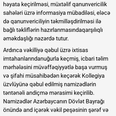
həyata keçirilməsi, müxtəlif qanunvericilik
sahələri üzrə informasiya mübadiləsi, eləcə
də qanunvericiliyin təkmilləşdirilməsi ilə
bağlı təkliflərin hazırlanmasındaqarşılıqlı
əməkdaşlığı nəzərdə tutur.
Ardınca vəkilliyə qəbul üzrə ixtisas
imtahanlarındanuğurla keçmiş, icbari təlim
mərhələsini müvəffəqiyyətlə başa vurmuş
və şifahi müsahibədən keçərək Kollegiya
üzvlüyünə qəbul edilmiş namizədlərin
təntənəli andiçmə mərasimi keçirilib.
Namizədlər Azərbaycanın Dövlət Bayrağı
önündə and içərək vəkil peşəsinin şərəf və