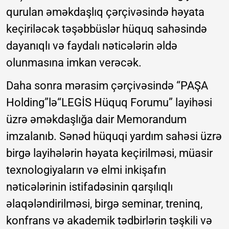
qurulan əməkdaşlıq çərçivəsində həyata
keçiriləcək təşəbbüslər hüquq sahəsində
dayanıqlı və faydalı nəticələrin əldə
olunmasına imkan verəcək.
Daha sonra mərasim çərçivəsində “PAŞA
Holding”lə“LEGİS Hüquq Forumu” layihəsi
üzrə əməkdaşlığa dair Memorandum
imzalanıb. Sənəd hüquqi yardım sahəsi üzrə
birgə layihələrin həyata keçirilməsi, müasir
texnologiyaların və elmi inkişafın
nəticələrinin istifadəsinin qarşılıqlı
əlaqələndirilməsi, birgə seminar, treninq,
konfrans və akademik tədbirlərin təşkili və