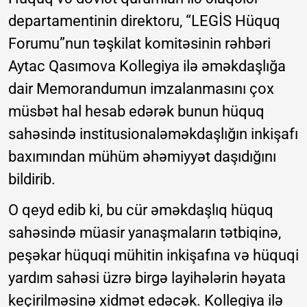
departamentinin direktoru, “LEGİS Hüquq
Forumu”nun təşkilat komitəsinin rəhbəri
Aytac Qasımova Kollegiya ilə əməkdaşlığa
dair Memorandumun imzalanmasını çox
müsbət hal hesab edərək bunun hüquq
sahəsində institusionaləməkdaşlığın inkişafı
baxımından mühüm əhəmiyyət daşıdığını
bildirib.
O qeyd edib ki, bu cür əməkdaşlıq hüquq
sahəsində müasir yanaşmaların tətbiqinə,
peşəkar hüquqi mühitin inkişafına və hüquqi
yardım sahəsi üzrə birgə layihələrin həyata
keçirilməsinə xidmət edəcək. Kollegiya ilə