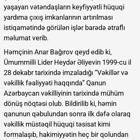
yaşayan vətəndaşların keyfiyyətli hüquqi
yardıma çıxış imkanlarının artırılması
istiqamətində görülən işlər barədə ətraflı
məlumat verib.
Həmçinin Anar Bağırov qeyd edib ki,
Ümummilli Lider Heydər Əliyevin 1999-cu il
28 dekabr tarixində imzaladığı “Vəkillər və
vəkillik fəaliyyəti haqqında” Qanun
Azərbaycan vəkilliyinin tarixində mühüm
dönüş nöqtəsi olub. Bildirilib ki, həmin
qanunun qəbulundan sonra ilk dəfə olaraq
vəkillik müstəqil hüquqi təsisat kimi
formalaşıb, hakimiyyətin heç bir qolundan