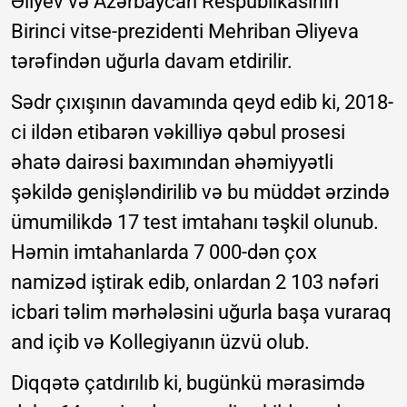
Əliyev və Azərbaycan Respublikasının
Birinci vitse-prezidenti Mehriban Əliyeva
tərəfindən uğurla davam etdirilir.
Sədr çıxışının davamında qeyd edib ki, 2018-
ci ildən etibarən vəkilliyə qəbul prosesi
əhatə dairəsi baxımından əhəmiyyətli
şəkildə genişləndirilib və bu müddət ərzində
ümumilikdə 17 test imtahanı təşkil olunub.
Həmin imtahanlarda 7 000-dən çox
namizəd iştirak edib, onlardan 2 103 nəfəri
icbari təlim mərhələsini uğurla başa vuraraq
and içib və Kollegiyanın üzvü olub.
Diqqətə çatdırılıb ki, bugünkü mərasimdə