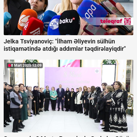
Jelka Tsviyanoviç: "İlham Əliyevin sülhün
istiqamətində atdığı addımlar təqdirəlayiqdir"
8 Mart 2025 12:09