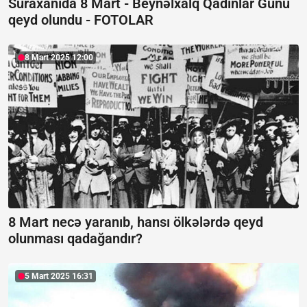
Suraxanıda 8 Mart - Beynəlxalq Qadınlar Günü
qeyd olundu -
FOTOLAR
8 Mart 2025 12:00
8 Mart necə yaranıb, hansı ölkələrdə qeyd
olunması qadağandır?
5 Mart 2025 16:31