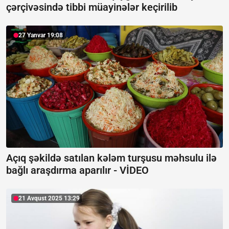
çərçivəsində tibbi müayinələr keçirilib
27 Yanvar 19:08
Açıq şəkildə satılan kələm turşusu məhsulu ilə
bağlı araşdırma aparılır -
VİDEO
21 Avqust 2025 13:29