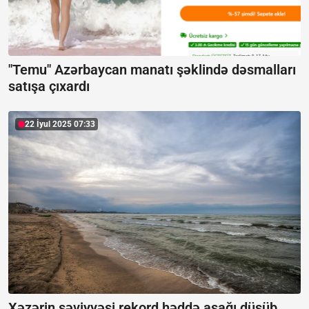
"Temu" Azərbaycan manatı şəklində dəsmalları
satışa çıxardı
22 İyul 2025 07:33
Xəzərin səviyyəsi rekord həddə aşağı düşüb