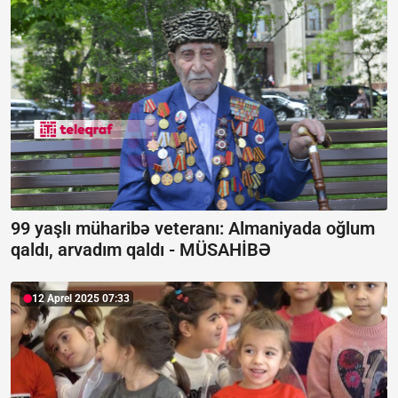
99 yaşlı müharibə veteranı: Almaniyada oğlum
qaldı, arvadım qaldı -
MÜSAHİBƏ
12 Aprel 2025 07:33