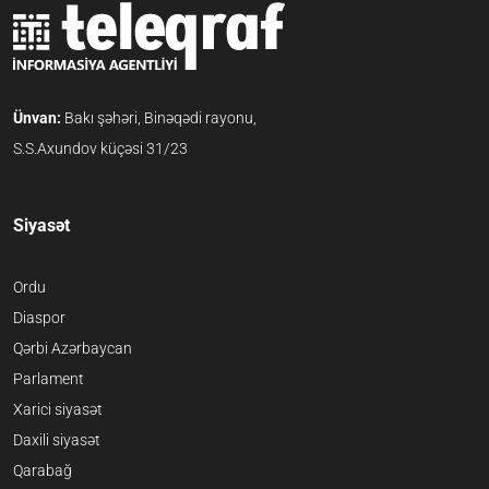
Ünvan:
Bakı şəhəri, Binəqədi rayonu,
S.S.Axundov küçəsi 31/23
Siyasət
Ordu
Diaspor
Qərbi Azərbaycan
Parlament
Xarici siyasət
Daxili siyasət
Qarabağ