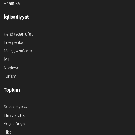
Analitika
İqtisadiyyat
Kənd təsərrüfatı
Energetika
Maliyyə-sığorta
İKT
Nəqliyyat
Turizm
Toplum
Sosial siyasət
Elm və təhsil
Yaşıl dünya
Tibb