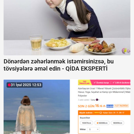
Dönərdən zəhərlənmək istəmirsinizsə, bu
tövsiyələrə əməl edin -
QİDA EKSPERTİ
31 İyul 2025 12:53