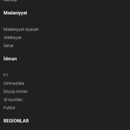
Mədəniyyət
Mədəniyyət siyasəti
Ədəbiyyat
Sənət
İdman
F1
Gimnastika
Döyüş növləri
Əl oyunları
Futbol
REGİONLAR