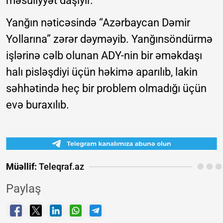
məsuliyyət daşıyır.
Yanğın nəticəsində “Azərbaycan Dəmir
Yollarına” zərər dəyməyib. Yanğınsöndürmə
işlərinə cəlb olunan ADY-nin bir əməkdaşı
halı pisləşdiyi üçün həkimə aparılıb, lakin
səhhətində heç bir problem olmadığı üçün
evə buraxılıb.
Müəllif:
Teleqraf.az
Paylaş