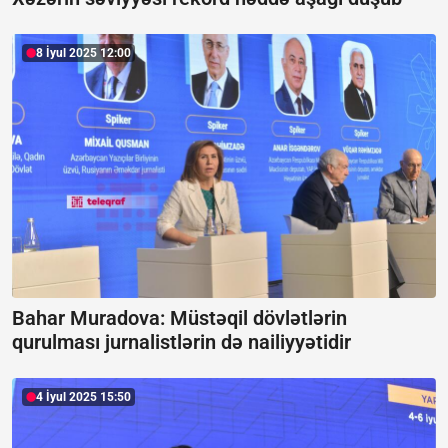
8 İyul 2025 12:00
Bahar Muradova: Müstəqil dövlətlərin
qurulması jurnalistlərin də nailiyyətidir
4 İyul 2025 15:50