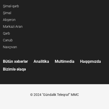
Şimal-qərb
Şimal
Abşeron
Mərkəzi Aran
Qərb
Cənub
Naxçıvan
Bütün xəbərlər
Analitika
Multimedia
Haqqımızda
Bizimlə əlaqə
© 2024 "Gündəlik Teleqraf" MMC