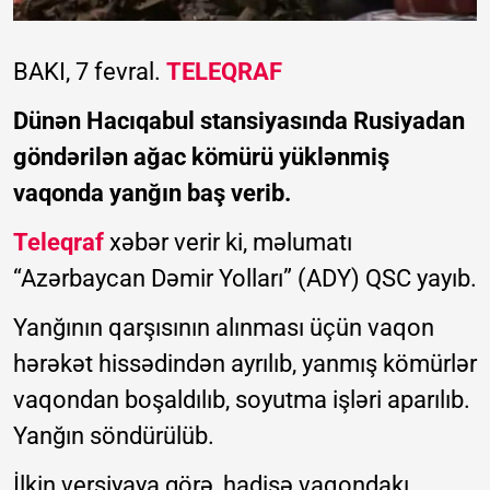
BAKI, 7 fevral.
TELEQRAF
Dünən Hacıqabul stansiyasında Rusiyadan
göndərilən ağac kömürü yüklənmiş
vaqonda yanğın baş verib.
Teleqraf
xəbər verir ki, məlumatı
“Azərbaycan Dəmir Yolları” (ADY) QSC yayıb.
Yanğının qarşısının alınması üçün vaqon
hərəkət hissədindən ayrılıb, yanmış kömürlər
vaqondan boşaldılıb, soyutma işləri aparılıb.
Yanğın söndürülüb.
İlkin versiyaya görə, hadisə vaqondakı