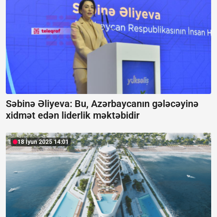
Səbinə Əliyeva: Bu, Azərbaycanın gələcəyinə
xidmət edən liderlik məktəbidir
18 İyun 2025 14:01