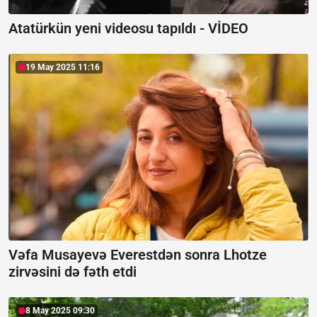
Atatürkün yeni videosu tapıldı -
VİDEO
19 May 2025 11:16
Vəfa Musayevə Everestdən sonra Lhotze
zirvəsini də fəth etdi
8 May 2025 09:30