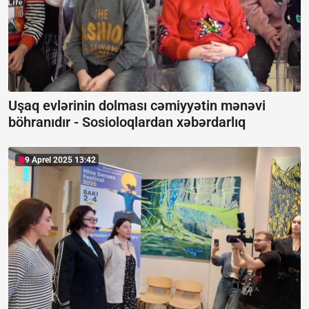
Uşaq evlərinin dolması cəmiyyətin mənəvi
böhranıdır -
Sosioloqlardan xəbərdarlıq
9 Aprel 2025 13:42