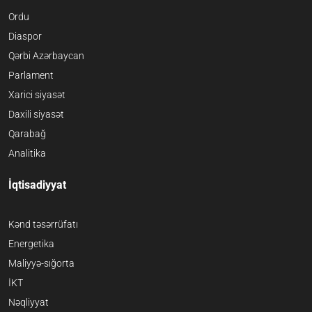
Ordu
Diaspor
Qərbi Azərbaycan
Parlament
Xarici siyasət
Daxili siyasət
Qarabağ
Analitika
İqtisadiyyat
Kənd təsərrüfatı
Energetika
Maliyyə-sığorta
İKT
Nəqliyyat