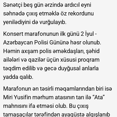
Sənətçi beş gün ərzində ardıcıl eyni
səhnədə çıxış etməklə öz rekordunu
yenilədiyini də vurğulayıb.
Konsert marafonunun ilk günü 2 İyul -
Azərbaycan Polisi Gününə həsr olunub.
Həmin axşam polis əməkdaşları, şəhid
ailələri və qazilər üçün xüsusi proqram
təqdim edilib və gecə duyğusal anlarla
yadda qalıb.
Marafonun ən təsirli məqamlarından biri isə
Miri Yusifin mərhum atasının tarı ilə “Ata”
mahnısını ifa etməsi olub. Bu çıxış
tamaşaçılar tərəfindən ayaqüstə alqışlanıb