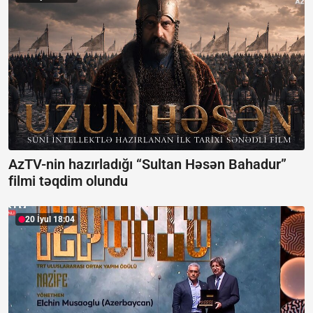
AzTV-nin hazırladığı “Sultan Həsən Bahadur”
filmi təqdim olundu
20 İyul 18:04