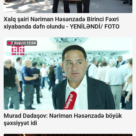
Xalq şairi Nəriman Həsənzadə Birinci Fəxri
xiyabanda dəfn olundu -
YENİLƏNDİ/ FOTO
2 Avqust 12:04
Murad Dadaşov: Nəriman Həsənzadə böyük
şəxsiyyət idi