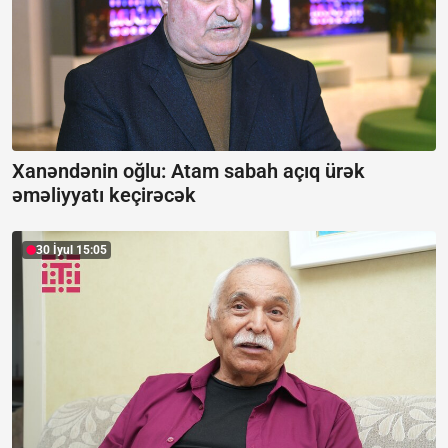
Xanəndənin oğlu: Atam sabah açıq ürək
əməliyyatı keçirəcək
30 İyul 15:05