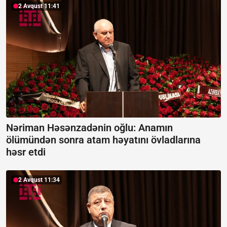
2 Avqust 11:41
Nəriman Həsənzadənin oğlu: Anamın
ölümündən sonra atam həyatını övladlarına
həsr etdi
2 Avqust 11:34