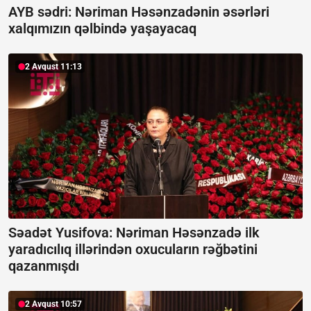
AYB sədri: Nəriman Həsənzadənin əsərləri
xalqımızın qəlbində yaşayacaq
2 Avqust 11:13
Səadət Yusifova: Nəriman Həsənzadə ilk
yaradıcılıq illərindən oxucuların rəğbətini
qazanmışdı
2 Avqust 10:57