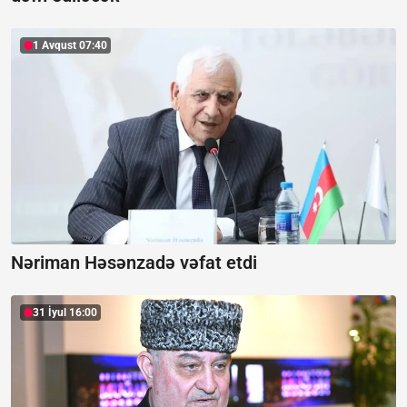
1 Avqust 07:40
Nəriman Həsənzadə vəfat etdi
31 İyul 16:00