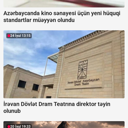
Azərbaycanda kino sənayesi üçün yeni hüquqi
standartlar müəyyən olundu
24 İyul 13:15
İrəvan Dövlət Dram Teatrına direktor təyin
olunub
20 İyul 19:33