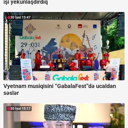
işi yekunlaşdırdıq
30 İyul 15:47
Vyetnam musiqisini “GabalaFest”də ucaldan
səslər
30 İyul 15:17