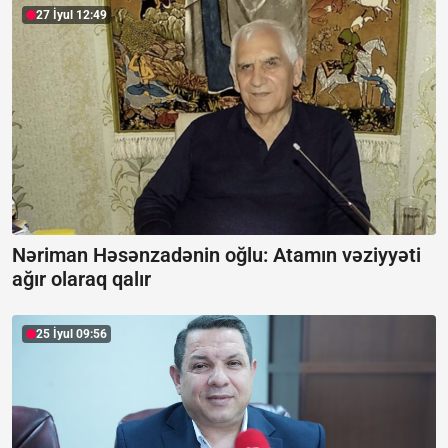
27 İyul 12:49
Nəriman Həsənzadənin oğlu: Atamın vəziyyəti
ağır olaraq qalır
25 İyul 09:56