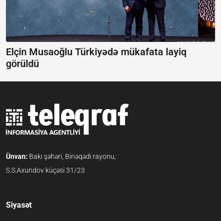
Elçin Musaoğlu Türkiyədə mükafata layiq
görüldü
Ünvan:
Bakı şəhəri, Binəqədi rayonu,
S.S.Axundov küçəsi 31/23
Siyasət