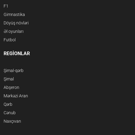
F1
Gimnastika
Döyüş növləri
Əl oyunları
Futbol
REGİONLAR
Şimal-qərb
Şimal
Abşeron
Mərkəzi Aran
Qərb
Cənub
Naxçıvan