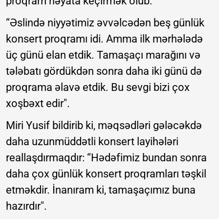
proqram həyata keçirmək olub:
“Əslində niyyətimiz əvvəlcədən beş günlük
konsert proqramı idi. Amma ilk mərhələdə
üç günü elan etdik. Tamaşaçı marağını və
tələbatı gördükdən sonra daha iki günü də
proqrama əlavə etdik. Bu sevgi bizi çox
xoşbəxt edir".
Miri Yusif bildirib ki, məqsədləri gələcəkdə
daha uzunmüddətli konsert layihələri
reallaşdırmaqdır: “Hədəfimiz bundan sonra
daha çox günlük konsert proqramları təşkil
etməkdir. İnanıram ki, tamaşaçımız buna
hazırdır".