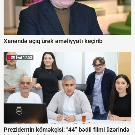
Xanəndə açıq ürək əməliyyatı keçirib
30 İyul 17:52
Prezidentin köməkçisi: "44” bədii filmi üzərində