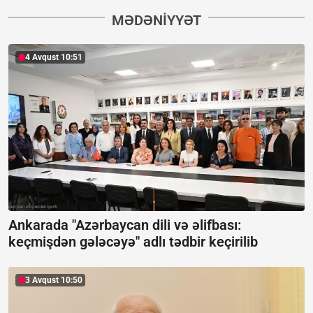
MƏDƏNIYYƏT
4 Avqust 10:51
Ankarada "Azərbaycan dili və əlifbası:
keçmişdən gələcəyə" adlı tədbir keçirilib
3 Avqust 10:50