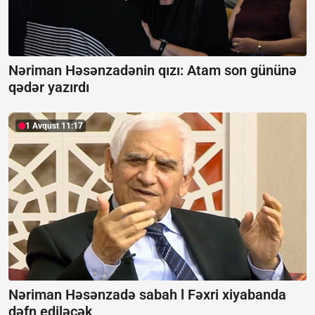
Nəriman Həsənzadənin qızı: Atam son gününə
qədər yazırdı
1 Avqust 11:17
Nəriman Həsənzadə sabah l Fəxri xiyabanda
dəfn ediləcək