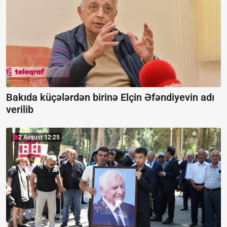
Bakıda küçələrdən birinə Elçin Əfəndiyevin adı
verilib
2 Avqust 12:25