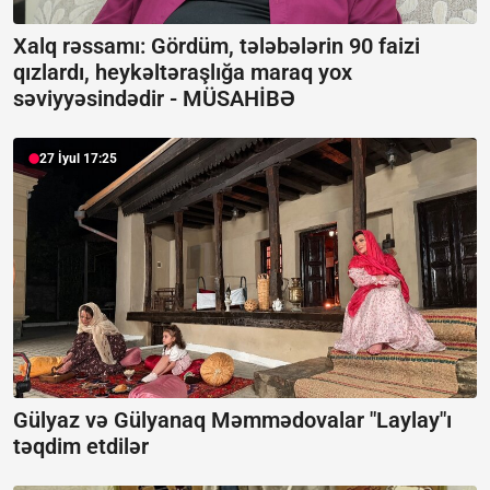
Xalq rəssamı: Gördüm, tələbələrin 90 faizi
qızlardı, heykəltəraşlığa maraq yox
səviyyəsindədir -
MÜSAHİBƏ
27 İyul 17:25
Gülyaz və Gülyanaq Məmmədovalar "Laylay"ı
təqdim etdilər