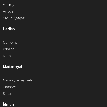
Yaxın Şərq
Avropa
Cənubi Qafqaz
Hadisə
Məhkəmə
Kriminal
Maraqlı
Mədəniyyət
Mədəniyyət siyasəti
Ədəbiyyat
Sənət
İdman