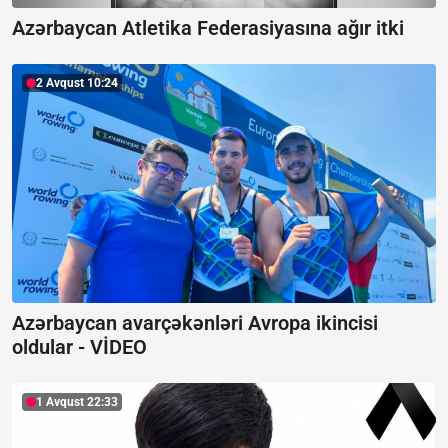
Azərbaycan Atletika Federasiyasına ağır itki
2 Avqust 10:24
Azərbaycan avarçəkənləri Avropa ikincisi
oldular -
VİDEO
1 Avqust 22:33