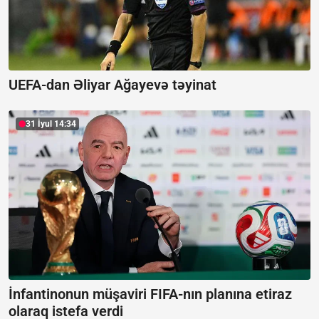
UEFA-dan Əliyar Ağayevə təyinat
31 İyul 14:34
İnfantinonun müşaviri FIFA-nın planına etiraz
olaraq istefa verdi