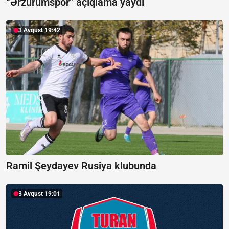
“Ərzurumspor” açıqlama yaydı
3 Avqust 19:42
Ramil Şeydayev Rusiya klubunda
3 Avqust 19:01