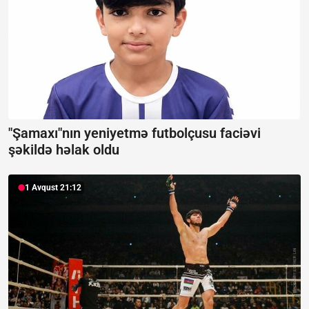
"Şamaxı"nın yeniyetmə futbolçusu faciəvi
şəkildə həlak oldu
1 Avqust 21:12