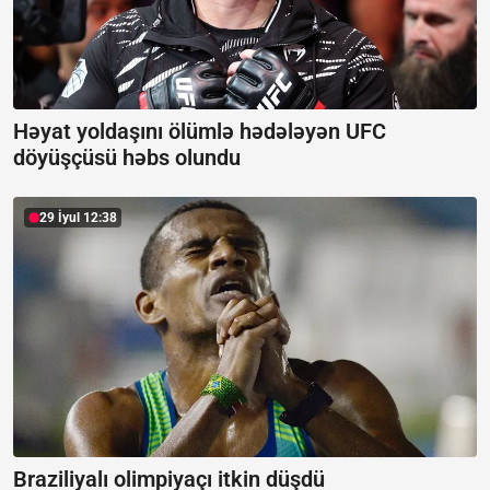
Həyat yoldaşını ölümlə hədələyən UFC
döyüşçüsü həbs olundu
29 İyul 12:38
Braziliyalı olimpiyaçı itkin düşdü