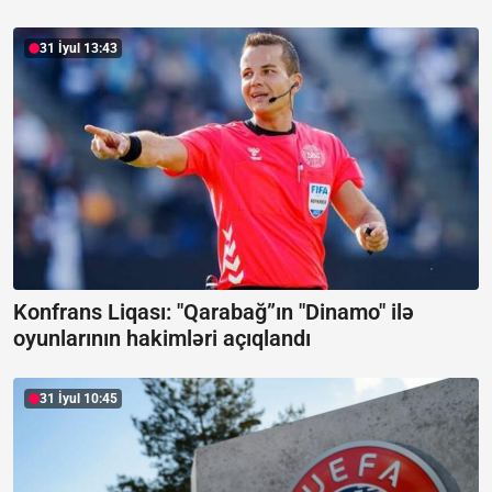
31 İyul 13:43
Konfrans Liqası: "Qarabağ”ın "Dinamo" ilə
oyunlarının hakimləri açıqlandı
31 İyul 10:45