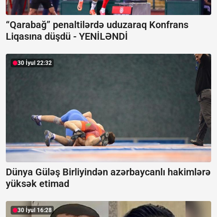
“Qarabağ” penaltilərdə uduzaraq Konfrans
Liqasına düşdü -
YENİLƏNDİ
30 İyul 22:32
Dünya Güləş Birliyindən azərbaycanlı hakimlərə
yüksək etimad
30 İyul 16:28