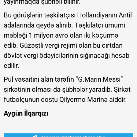
yayınmaqda şübhəli bilinir.
Bu görüşlərin təşkilatçısı Hollandiyanın Antil
adalarında qeydə alınıb. Təşkilatçı ümumi
məbləği 1 milyon avro olan iki köçürmə
edib. Güzəştli vergi rejimi olan bu cırtdan
dövlət vergi ödəyicilərinin sığınacağı hesab
edilir.
Pul vəsaitini alan tərəfin “G.Marin Messi”
şirkətinin olması da şübhələr yaradıb. Şirkət
futbolçunun dostu Qilyermo Marinə aiddir.
Aygün İlqarqızı