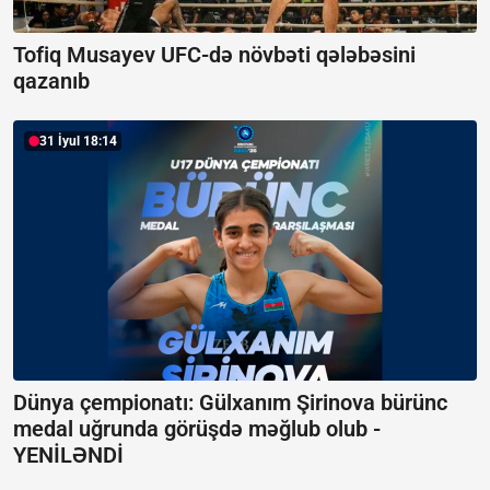
Tofiq Musayev UFC-də növbəti qələbəsini
qazanıb
31 İyul 18:14
Dünya çempionatı: Gülxanım Şirinova bürünc
medal uğrunda görüşdə məğlub olub -
YENİLƏNDİ