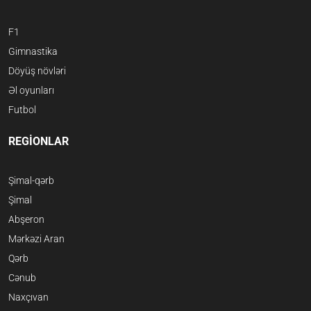
F1
Gimnastika
Döyüş növləri
Əl oyunları
Futbol
REGİONLAR
Şimal-qərb
Şimal
Abşeron
Mərkəzi Aran
Qərb
Cənub
Naxçıvan