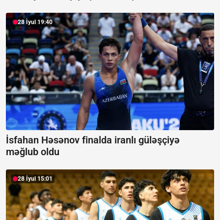
28 İyul 19:40
İsfahan Həsənov finalda iranlı güləşçiyə
məğlub oldu
28 İyul 15:01