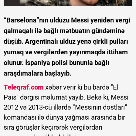
“Barselona”nın ulduzu Messi yenidən vergi
qalmaqalı ilə bağlı mətbuatın gündəminə
düşüb. Argentinalı ulduz yenə çirkli pulları
yumaq və vergilərdən yayınmaqda ittiham
olunur. İspaniya polisi bununla bağlı
araşdımalara başlayıb.
Teleqraf.com
xəbər verir ki bu bardə "El
Pais" dərgisi məlumat yayıb. Bekə ki, Messi
2012 və 2013-cü illərdə “Messinin dostları”
komandası ilə dünya yağması arasında bir
sıra görüşlər keçirərək vergilərdən