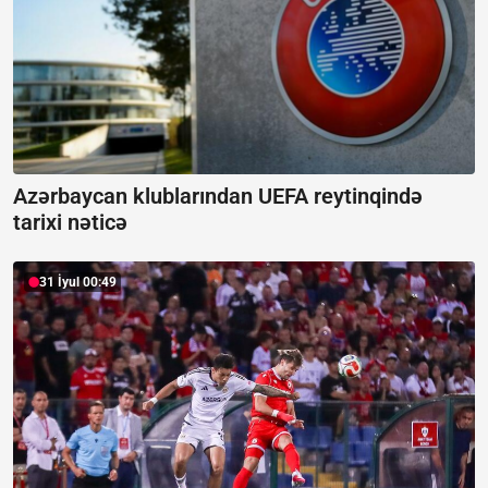
Azərbaycan klublarından UEFA reytinqində
tarixi nəticə
31 İyul 00:49