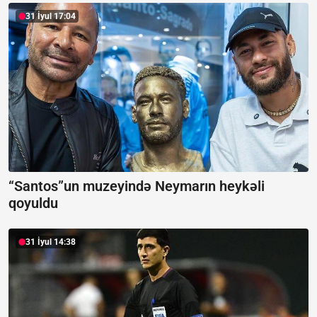
31 İyul 17:04
“Santos”un muzeyində Neymarın heykəli
qoyuldu
31 İyul 14:38