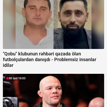
"Qobu" klubunun rəhbəri qəzada ölən
futbolçulardan danışdı -
Problemsiz insanlar
idilər
30 İyul 10:03