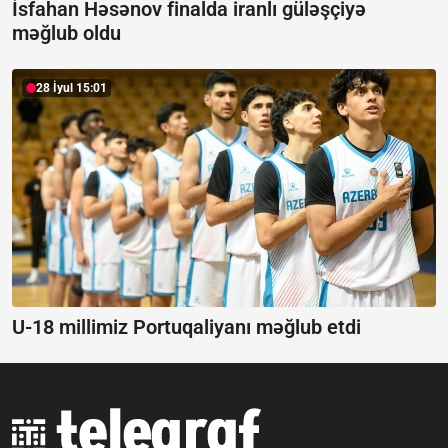
İsfahan Həsənov finalda iranlı güləşçiyə
məğlub oldu
28 İyul 15:01
U-18 millimiz Portuqaliyanı məğlub etdi