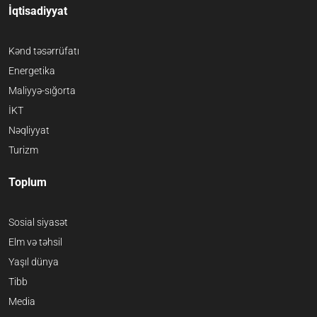
İqtisadiyyat
Kənd təsərrüfatı
Energetika
Maliyyə-sığorta
İKT
Nəqliyyat
Turizm
Toplum
Sosial siyasət
Elm və təhsil
Yaşıl dünya
Tibb
Media