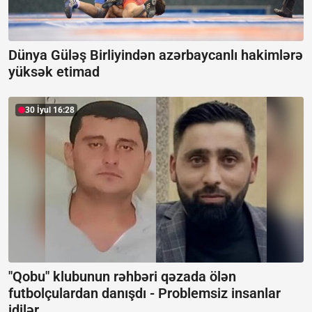
Dünya Güləş Birliyindən azərbaycanlı hakimlərə
yüksək etimad
30 İyul 16:28
"Qobu" klubunun rəhbəri qəzada ölən
futbolçulardan danışdı -
Problemsiz insanlar
idilər