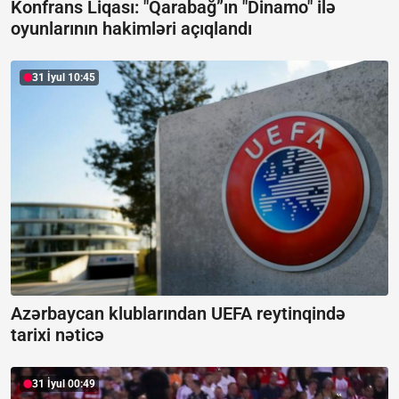
Konfrans Liqası: "Qarabağ”ın "Dinamo" ilə
oyunlarının hakimləri açıqlandı
31 İyul 10:45
Azərbaycan klublarından UEFA reytinqində
tarixi nəticə
31 İyul 00:49