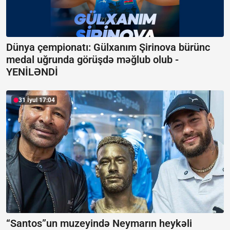
Dünya çempionatı: Gülxanım Şirinova bürünc
medal uğrunda görüşdə məğlub olub -
YENİLƏNDİ
31 İyul 17:04
“Santos”un muzeyində Neymarın heykəli