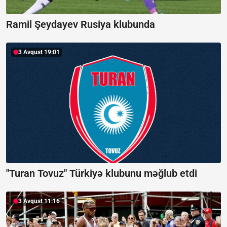
Ramil Şeydayev Rusiya klubunda
3 Avqust 19:01
"Turan Tovuz" Türkiyə klubunu məğlub etdi
3 Avqust 11:16