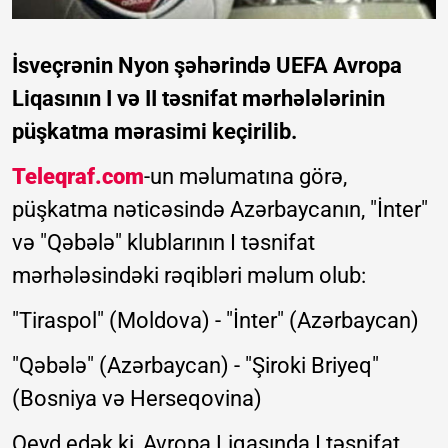
İsveçrənin Nyon şəhərində UEFA Avropa
Liqasının I və II təsnifat mərhələlərinin
püşkatma mərasimi keçirilib.
Teleqraf.com
-un məlumatına görə,
püşkatma nəticəsində Azərbaycanın, "İnter"
və "Qəbələ" klublarının I təsnifat
mərhələsindəki rəqibləri məlum olub:
"Tiraspol" (Moldova) - "İnter" (Azərbaycan)
"Qəbələ" (Azərbaycan) - "Şiroki Briyeq"
(Bosniya və Herseqovina)
Qeyd edək ki, Avropa Liqasında I təsnifat