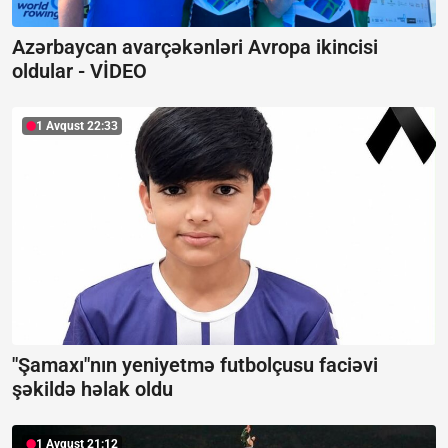
Azərbaycan avarçəkənləri Avropa ikincisi
oldular -
VİDEO
1 Avqust 22:33
"Şamaxı"nın yeniyetmə futbolçusu faciəvi
şəkildə həlak oldu
1 Avqust 21:12