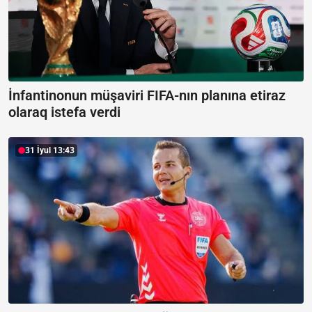
İnfantinonun müşaviri FIFA-nın planına etiraz
olaraq istefa verdi
31 İyul 13:43