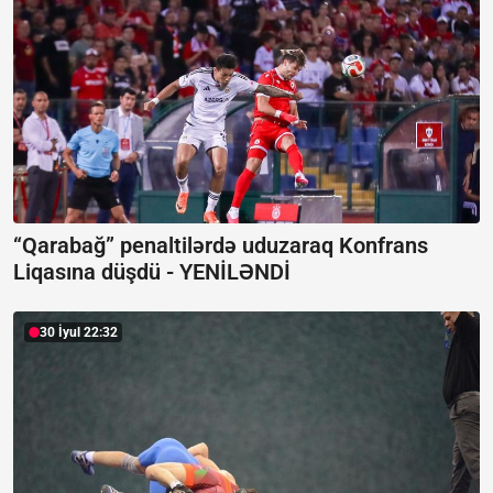
“Qarabağ” penaltilərdə uduzaraq Konfrans
Liqasına düşdü -
YENİLƏNDİ
30 İyul 22:32