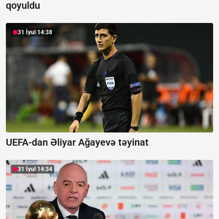
qoyuldu
31 İyul 14:38
UEFA-dan Əliyar Ağayevə təyinat
31 İyul 14:34