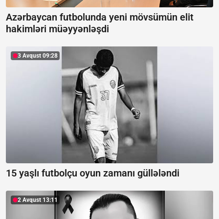
Azərbaycan futbolunda yeni mövsümün elit
hakimləri müəyyənləşdi
3 Avqust 09:28
15 yaşlı futbolçu oyun zamanı güllələndi
2 Avqust 13:11