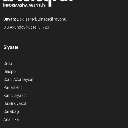
Ünvan:
Bakı şəhəri, Binəqədi rayonu,
S.S.Axundov küçəsi 31/23
Siyasət
Ordu
Diaspor
Qərbi Azərbaycan
Parlament
Xarici siyasət
Daxili siyasət
Qarabağ
Analitika