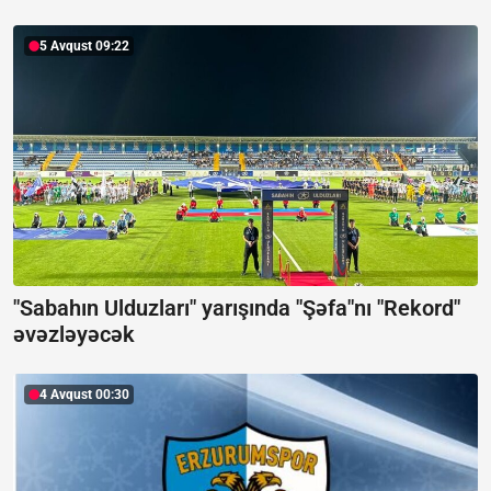
5 Avqust 09:22
"Sabahın Ulduzları" yarışında "Şəfa"nı "Rekord"
əvəzləyəcək
4 Avqust 00:30