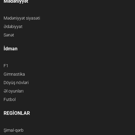
Mədəniyyət
Mədəniyyət siyasəti
Ədəbiyyat
Sənət
İdman
F1
Gimnastika
Döyüş növləri
Əl oyunları
Futbol
REGİONLAR
Şimal-qərb