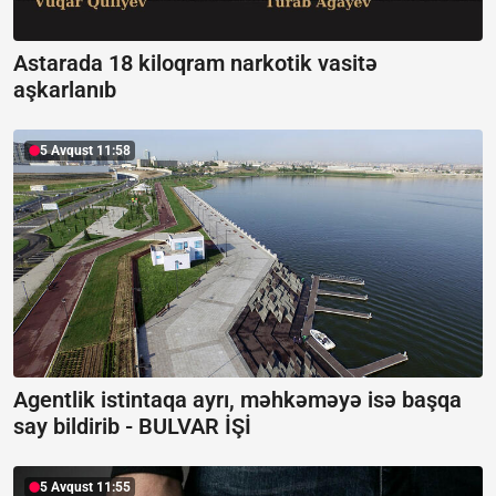
Astarada 18 kiloqram narkotik vasitə
aşkarlanıb
5 Avqust 11:58
Agentlik istintaqa ayrı, məhkəməyə isə başqa
say bildirib -
BULVAR İŞİ
5 Avqust 11:55