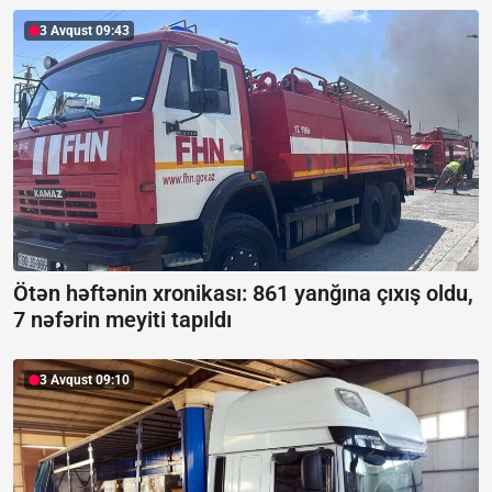
3 Avqust 09:43
Ötən həftənin xronikası: 861 yanğına çıxış oldu,
7 nəfərin meyiti tapıldı
3 Avqust 09:10