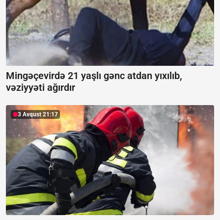
Mingəçevirdə 21 yaşlı gənc atdan yıxılıb,
vəziyyəti ağırdır
3 Avqust 21:17