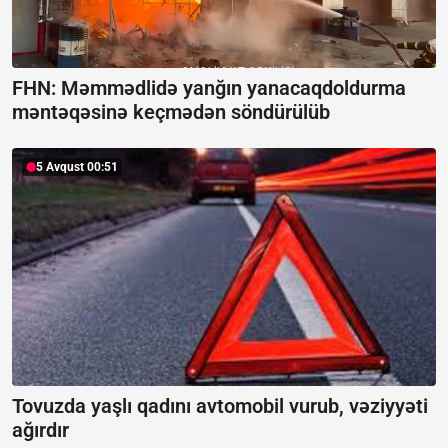
FHN: Məmmədlidə yanğın yanacaqdoldurma
məntəqəsinə keçmədən söndürülüb
5 Avqust 00:51
Tovuzda yaşlı qadını avtomobil vurub, vəziyyəti
ağırdır