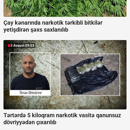
Çay kənarında narkotik tərkibli bitkilər
yetişdirən şəxs saxlanılıb
3 Avqust 09:53
Tərtərdə 5 kiloqram narkotik vasitə qanunsuz
dövriyyədən çıxarılıb