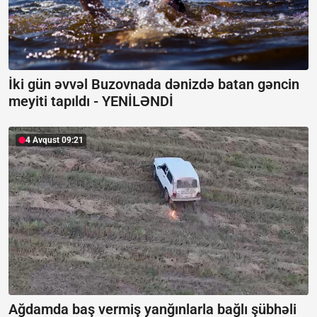
İki gün əvvəl Buzovnada dənizdə batan gəncin
meyiti tapıldı -
YENİLƏNDİ
4 Avqust 09:21
Ağdamda baş vermiş yanğınlarla bağlı şübhəli