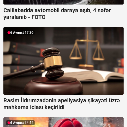
Cəlilabadda avtomobil dərəyə aşıb, 4 nəfər
yaralanıb -
FOTO
6 Avqust 17:30
Rasim İldırımzadənin apellyasiya şikayəti üzrə
məhkəmə iclası keçirildi
6 Avqust 14:54