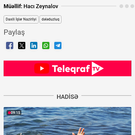
Müəllif:
Hacı Zeynalov
Daxili İşlər Nazirliyi
dələduzluq
Paylaş
HADISƏ
09:15