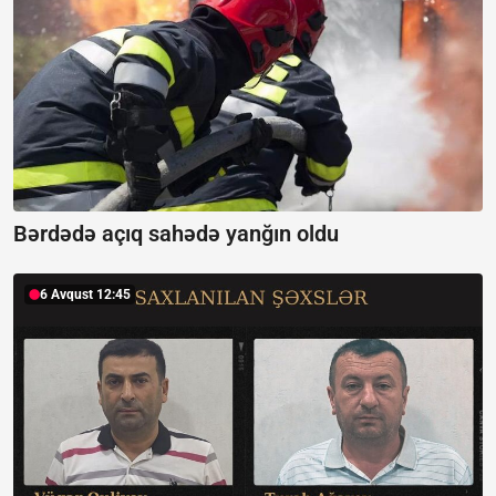
Bərdədə açıq sahədə yanğın oldu
6 Avqust 12:45