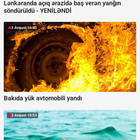
Lənkəranda açıq ərazidə baş verən yanğın
söndürüldü -
YENİLƏNDİ
3 Avqust 16:40
Bakıda yük avtomobili yandı
3 Avqust 15:53