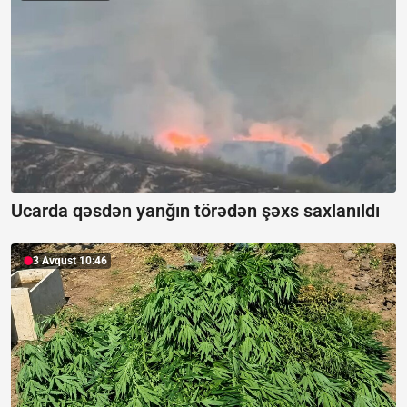
Ucarda qəsdən yanğın törədən şəxs saxlanıldı
3 Avqust 10:46