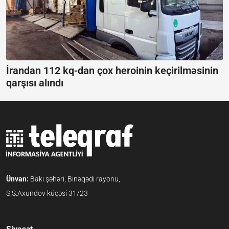
İrandan 112 kq-dan çox heroinin keçirilməsinin
qarşısı alındı
Ünvan:
Bakı şəhəri, Binəqədi rayonu,
S.S.Axundov küçəsi 31/23