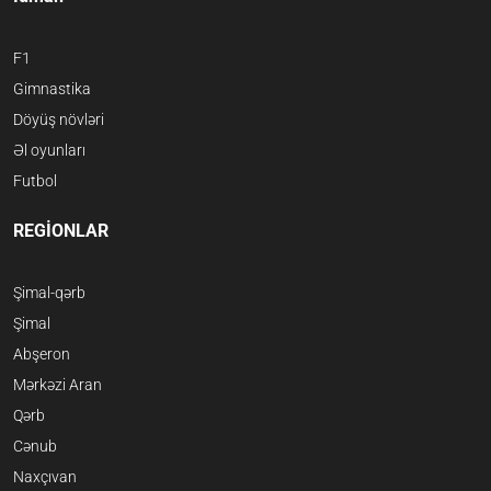
F1
Gimnastika
Döyüş növləri
Əl oyunları
Futbol
REGİONLAR
Şimal-qərb
Şimal
Abşeron
Mərkəzi Aran
Qərb
Cənub
Naxçıvan