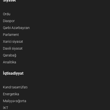
Siyasət
Ordu
Diaspor
Qərbi Azərbaycan
Parlament
Xarici siyasət
Daxili siyasət
Qarabağ
Analitika
İqtisadiyyat
Kənd təsərrüfatı
Energetika
Maliyyə-sığorta
İKT