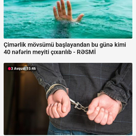
Çimərlik mövsümü başlayandan bu günə kimi
40 nəfərin meyiti çıxarılıb -
RƏSMİ
3 Avqust 15:46