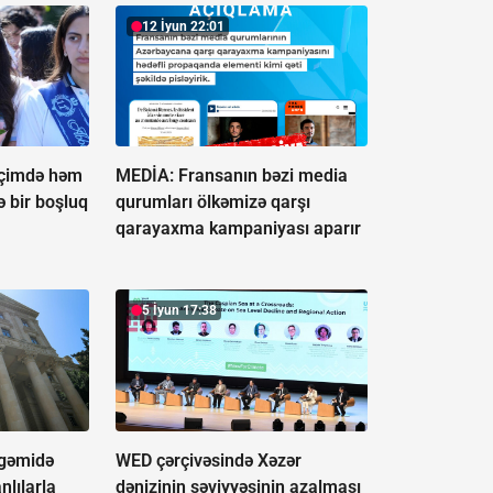
12 İyun 22:01
"İçimdə həm
MEDİA: Fransanın bəzi media
ə bir boşluq
qurumları ölkəmizə qarşı
qarayaxma kampaniyası aparır
5 İyun 17:38
 gəmidə
WED çərçivəsində Xəzər
nlılarla
dənizinin səviyyəsinin azalması