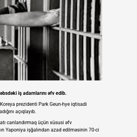
bsdəki iş adamlarını əfv edib.
 Koreya prezidenti Park Geun-hye iqtisadi
dığını açıqlayıb.
yyatı canlandırmaq üçün xüsusi əfv
anın Yaponiya işğalından azad edilməsinin 70-ci