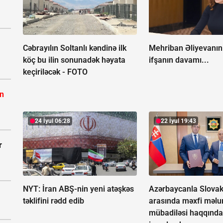
Cəbrayılın Soltanlı kəndinə ilk
Mehriban Əliyevanın 
köç bu ilin sonunadək həyata
ifşanın davamı...
keçiriləcək -
FOTO
ın
24 İyul 06:28
22 İyul 19:43
r
NYT: İran ABŞ-nin yeni atəşkəs
Azərbaycanla Slovak
təklifini rədd edib
arasında məxfi məlu
mübadiləsi haqqında