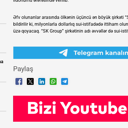
ildönümü ərəfəsində verilib.
Əfv olunanlar arasında ölkənin üçüncü ən böyük şirkəti 
bildirilir ki, milyonlarla dollarlıq sui-istifadədə ittiham o
üzə qoyacaq. “SK Group” şirkətinin adı əvvəllər də sui-is
na
Paylaş