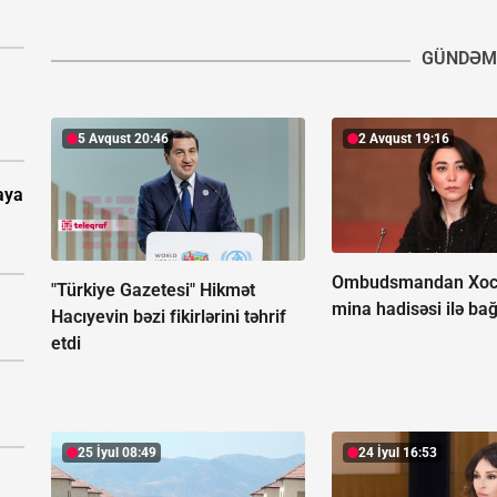
GÜNDƏM
5 Avqust 20:46
2 Avqust 19:16
aya
Ombudsmandan Xoc
"Türkiye Gazetesi" Hikmət
mina hadisəsi ilə bağ
Hacıyevin bəzi fikirlərini təhrif
etdi
25 İyul 08:49
24 İyul 16:53