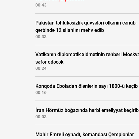
00:43
Pakistan təhlükəsizlik qüvvələri ölkənin cənub-
qərbində 12 silahlını məhv edib
00:33
Vatikanın diplomatik xidmətinin rəhbəri Moskv
səfər edəcək
00:24
Konqoda Eboladan ölənlərin sayı 1800-ü keçib
00:16
İran Hörmüz boğazında hərbi əməliyyat keçirib
00:03
Mahir Emreli oynadı, komandası Çempionlar