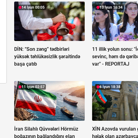
14 İyun 00:05
13 İyun 16:34
DİN: “Son zəng” tədbirləri
11 illik yolun sonu: 
yüksək təhlükəsizlik şəraitində
sevinc, həm də qərib
başa çatıb
var" -
REPORTAJ
11 İyun 02:57
6 İyun 18:38
İran Silahlı Qüvvələri Hörmüz
XİN Azovda vurulan
boğazının bağlandığını elan
həlak olan azərbayca