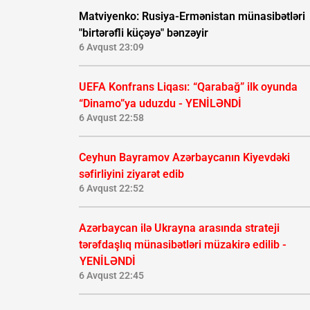
Matviyenko: Rusiya-Ermənistan münasibətləri
"birtərəfli küçəyə" bənzəyir
6 Avqust 23:09
UEFA Konfrans Liqası:
“Qarabağ” ilk oyunda
“Dinamo”ya uduzdu - YENİLƏNDİ
6 Avqust 22:58
Ceyhun Bayramov Azərbaycanın Kiyevdəki
səfirliyini ziyarət edib
6 Avqust 22:52
Azərbaycan ilə Ukrayna arasında strateji
tərəfdaşlıq münasibətləri müzakirə edilib -
YENİLƏNDİ
6 Avqust 22:45