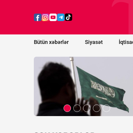
Ərəbistanına
hücumu
nəticəsində
11 mülki
şəxs
yaralanıb
Bütün xəbərlər
Siyasət
İqtisa