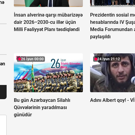
nə
İnsan alverinə qarşı mübarizəyə
Prezidentin sosial m
dair 2026–2030-cu illər üçün
hesablarında IV Şuş
Milli Fəaliyyət Planı təsdiqləndi
Media Forumundan a
paylaşıldı
26 İyun 00:00
24 İyun 21:12
dən
Bu gün Azərbaycan Silahlı
Adını Albert qoy! -
V
Qüvvələrinin yaradılması
günüdür