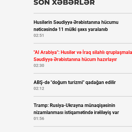
SON XƏBƏRLƏR
Husilərin Səudiyyə Ərəbistanına hücumu
nəticəsində 11 mülki şəxs yaralanıb
02:51
"Al Arabiya": Husilər və İraq silahlı qruplaşmala
Səudiyyə Ərəbistanına hücum hazırlayır
02:30
ABŞ-də "doğum turizmi" qadağan edilir
02:12
Tramp: Rusiya-Ukrayna münaqişəsinin
nizamlanması istiqamətində irəliləyiş var
01:56