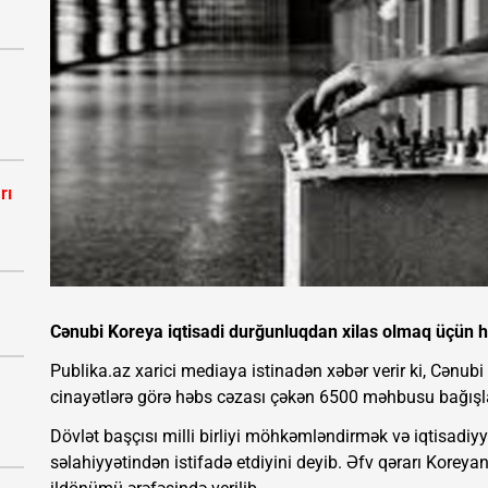
rı
Cənubi Koreya iqtisadi durğunluqdan xilas olmaq üçün hə
Publika.az xarici mediaya istinadən xəbər verir ki, Cənubi
cinayətlərə görə həbs cəzası çəkən 6500 məhbusu bağışla
Dövlət başçısı milli birliyi möhkəmləndirmək və iqtisadi
səlahiyyətindən istifadə etdiyini deyib. Əfv qərarı Korey