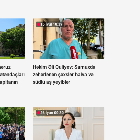
15 İyul 18:39
əruz
Həkim Əli Quliyev: Samuxda
ətəndaşları
zəhərlənən şəxslər halva və
apitanın
südlü aş yeyiblər
26 İyun 00:30