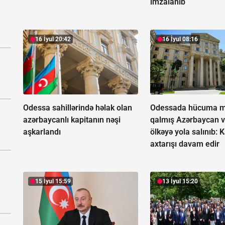
imzalanıb
16 İyul 20:42
16 İyul 08:16
Odessa sahillərində həlak olan
Odessada hücuma m
azərbaycanlı kapitanın nəşi
qalmış Azərbaycan v
aşkarlandı
ölkəyə yola salınıb:
K
axtarışı davam edir
15 İyul 15:59
13 İyul 15:20