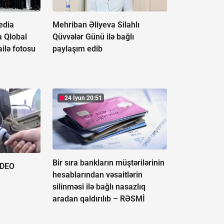
edia
Mehriban Əliyeva Silahlı
a Qlobal
Qüvvələr Günü ilə bağlı
ilə fotosu
paylaşım edib
24 İyun 20:51
Bir sıra bankların müştərilərinin
İDEO
hesablarından vəsaitlərin
silinməsi ilə bağlı nasazlıq
aradan qaldırılıb –
RƏSMİ