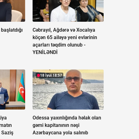
başlatdığı
Cəbrayıl, Ağdərə və Xocalıya
köçən 65 ailəyə yeni evlərinin
açarları təqdim olunub -
YENİLƏNDİ
18 İyul 18:57
iya
Odessa yaxınlığında həlak olan
matın
gəmi kapitanının nəşi
 Saziş
Azərbaycana yola salınıb