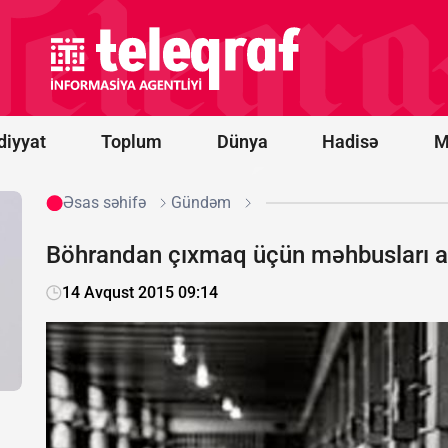
Belarus
"Euronews"u
ekstremist
resurslar
siyahısına
əlavə etdi
diyyat
Toplum
Dünya
Hadisə
M
Əsas səhifə
Gündəm
Böhrandan çıxmaq üçün məhbusları az
14 Avqust 2015 09:14