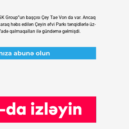
“SK Group”un başçısı Çey Tae Von da var. Ancaq
lunaraq həbs edilən Çeyin əfvi Parkı tənqidlərlə üz-
tifadə qalmaqalları ilə gündəmə gəlmişdi.