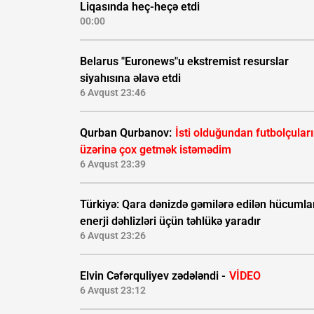
Liqasında heç-heçə etdi
00:00
Belarus "Euronews"u ekstremist resurslar
siyahısına əlavə etdi
6 Avqust 23:46
Qurban Qurbanov:
İsti olduğundan futbolçular
üzərinə çox getmək istəmədim
6 Avqust 23:39
Türkiyə: Qara dənizdə gəmilərə edilən hücumla
enerji dəhlizləri üçün təhlükə yaradır
6 Avqust 23:26
Elvin Cəfərquliyev zədələndi -
VİDEO
6 Avqust 23:12