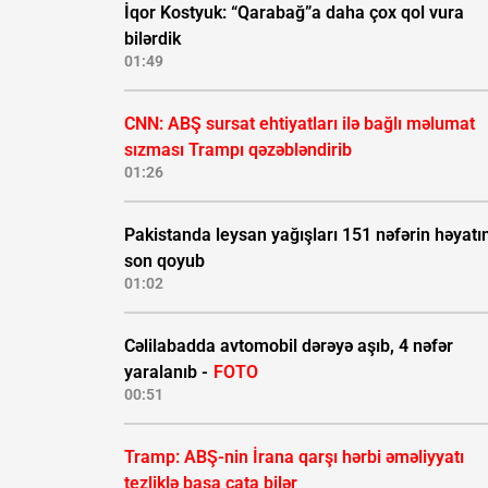
İqor Kostyuk: “Qarabağ”a daha çox qol vura
bilərdik
01:49
CNN: ABŞ sursat ehtiyatları ilə bağlı məlumat
sızması Trampı qəzəbləndirib
01:26
Pakistanda leysan yağışları 151 nəfərin həyatı
son qoyub
01:02
Cəlilabadda avtomobil dərəyə aşıb, 4 nəfər
yaralanıb -
FOTO
00:51
Tramp: ABŞ-nin İrana qarşı hərbi əməliyyatı
tezliklə başa çata bilər