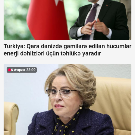
Türkiyə: Qara dənizdə gəmilərə edilən hücumlar
enerji dəhlizləri üçün təhlükə yaradır
6 Avqust 23:09