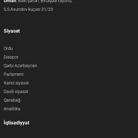
Ünvan:
Bakı şəhəri, Binəqədi rayonu,
S.S.Axundov küçəsi 31/23
Siyasət
Ordu
Diaspor
Qərbi Azərbaycan
Parlament
Xarici siyasət
Daxili siyasət
Qarabağ
Analitika
İqtisadiyyat