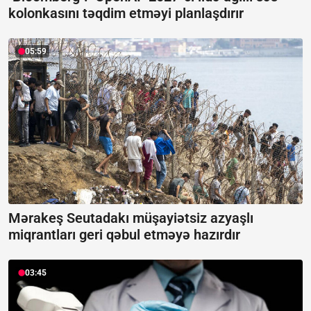
kolonkasını təqdim etməyi planlaşdırır
05:59
Mərakeş Seutadakı müşayiətsiz azyaşlı
miqrantları geri qəbul etməyə hazırdır
03:45