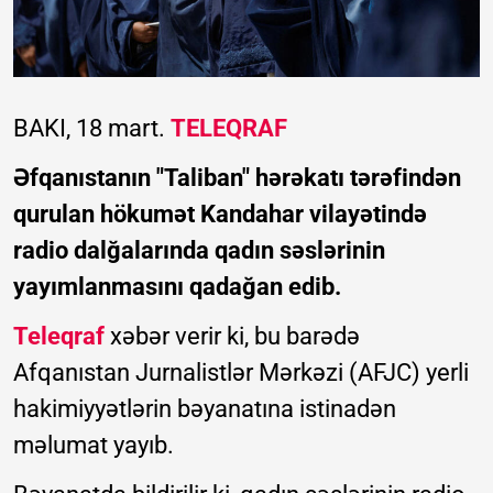
BAKI, 18 mart.
TELEQRAF
Əfqanıstanın "Taliban" hərəkatı tərəfindən
qurulan hökumət Kandahar vilayətində
radio dalğalarında qadın səslərinin
yayımlanmasını qadağan edib.
Teleqraf
xəbər verir ki, bu barədə
Afqanıstan Jurnalistlər Mərkəzi (AFJC) yerli
hakimiyyətlərin bəyanatına istinadən
məlumat yayıb.