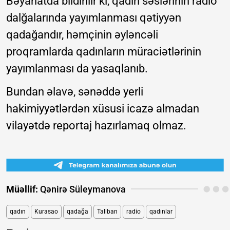
Bəyanatda bildirilir ki, qadın səslərinin radio
dalğalarında yayımlanması qətiyyən
qadağandır, həmçinin əyləncəli
proqramlarda qadınların müraciətlərinin
yayımlanması da yasaqlanıb.
Bundan əlavə, sənəddə yerli
hakimiyyətlərdən xüsusi icazə almadan
vilayətdə reportaj hazırlamaq olmaz.
Müəllif:
Qənirə Süleymanova
qadın
Kurasao
qadağa
Taliban
radio
qadınlar