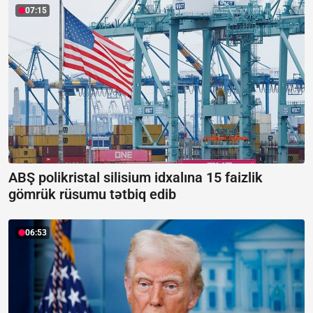
07:15
ABŞ polikristal silisium idxalına 15 faizlik
gömrük rüsumu tətbiq edib
06:53