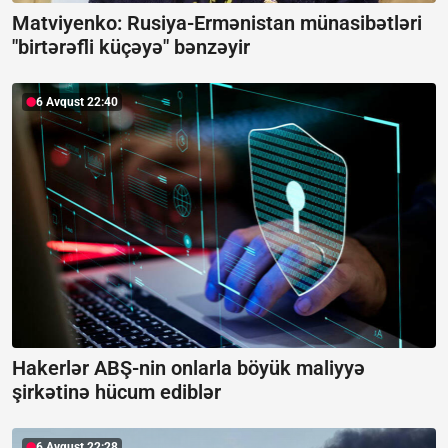
Matviyenko: Rusiya-Ermənistan münasibətləri
"birtərəfli küçəyə" bənzəyir
6 Avqust 22:40
Hakerlər ABŞ-nin onlarla böyük maliyyə
şirkətinə hücum ediblər
6 Avqust 22:28