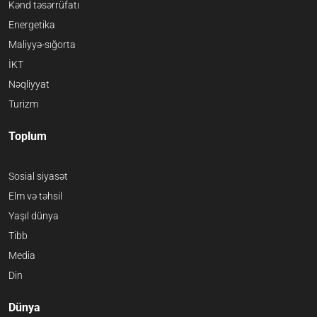
Kənd təsərrüfatı
Energetika
Maliyyə-sığorta
İKT
Nəqliyyat
Turizm
Toplum
Sosial siyasət
Elm və təhsil
Yaşıl dünya
Tibb
Media
Din
Dünya