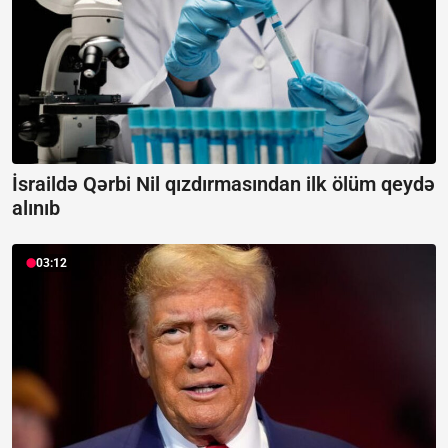
İsraildə Qərbi Nil qızdırmasından ilk ölüm qeydə
alınıb
03:12