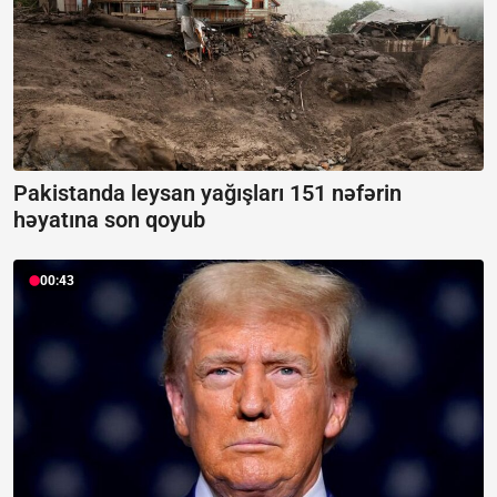
Pakistanda leysan yağışları 151 nəfərin
həyatına son qoyub
00:43