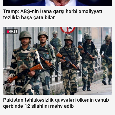
Tramp: ABŞ-nin İrana qarşı hərbi əməliyyatı
tezliklə başa çata bilər
00:33
Pakistan təhlükəsizlik qüvvələri ölkənin cənub-
qərbində 12 silahlını məhv edib