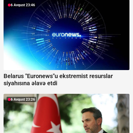
6 Avqust 23:46
Belarus "Euronews"u ekstremist resurslar
siyahısına əlavə etdi
6 Avqust 23:26