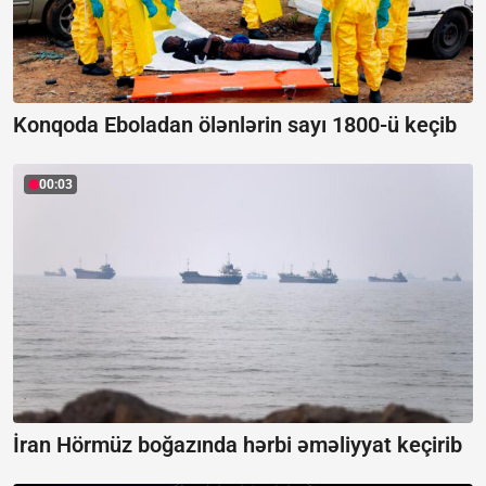
Konqoda Eboladan ölənlərin sayı 1800-ü keçib
00:03
İran Hörmüz boğazında hərbi əməliyyat keçirib