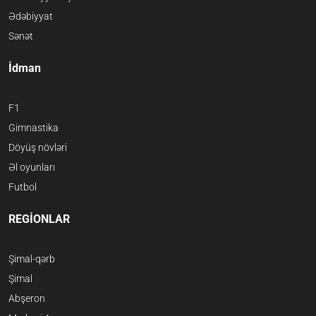
Ədəbiyyat
Sənət
İdman
F1
Gimnastika
Döyüş növləri
Əl oyunları
Futbol
REGİONLAR
Şimal-qərb
Şimal
Abşeron