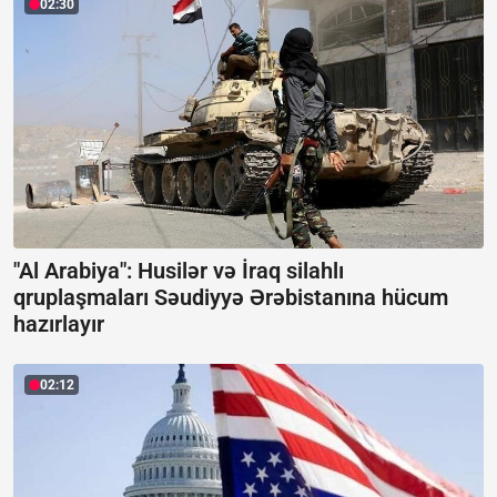
02:30
"Al Arabiya": Husilər və İraq silahlı
qruplaşmaları Səudiyyə Ərəbistanına hücum
hazırlayır
02:12