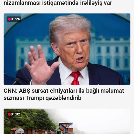
nizamlanması istiqamətində irəliləyiş var
01:26
CNN: ABŞ sursat ehtiyatları ilə bağlı məlumat
sızması Trampı qəzəbləndirib
01:02