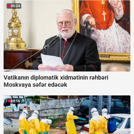
00:24
Vatikanın diplomatik xidmətinin rəhbəri
Moskvaya səfər edəcək
00:16