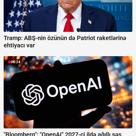
Tramp: ABŞ-nin özünün də Patriot raketlərinə
ehtiyacı var
06:24
"Bloomberg": "OpenAI" 2027-ci ildə ağıllı səs