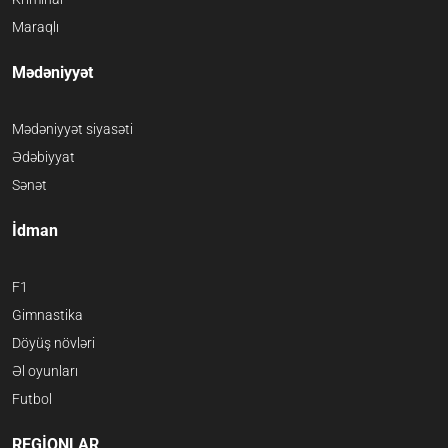
Maraqlı
Mədəniyyət
Mədəniyyət siyasəti
Ədəbiyyat
Sənət
İdman
F1
Gimnastika
Döyüş növləri
Əl oyunları
Futbol
REGİONLAR