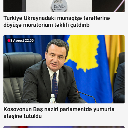
Türkiyə Ukraynadakı münaqişə tərəflərinə
döyüşə moratorium təklifi çatdırıb
8 Avqust 22:00
Kosovonun Baş naziri parlamentdə yumurta
atəşinə tutuldu