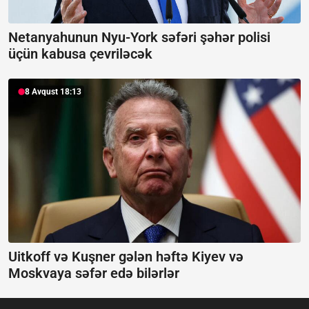
Netanyahunun Nyu-York səfəri şəhər polisi
üçün kabusa çevriləcək
8 Avqust 18:13
Uitkoff və Kuşner gələn həftə Kiyev və
Moskvaya səfər edə bilərlər