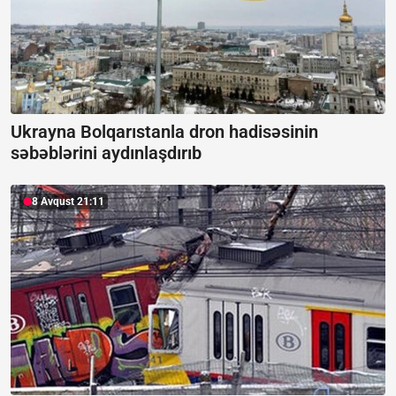
Ukrayna Bolqarıstanla dron hadisəsinin
səbəblərini aydınlaşdırıb
8 Avqust 21:11