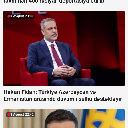
təxminən 400 rusiyalı deportasiya edilib
8 Avqust 23:02
Hakan Fidan: Türkiyə Azərbaycan və
Ermənistan arasında davamlı sülhü dəstəkləyir
8 Avqust 22:42