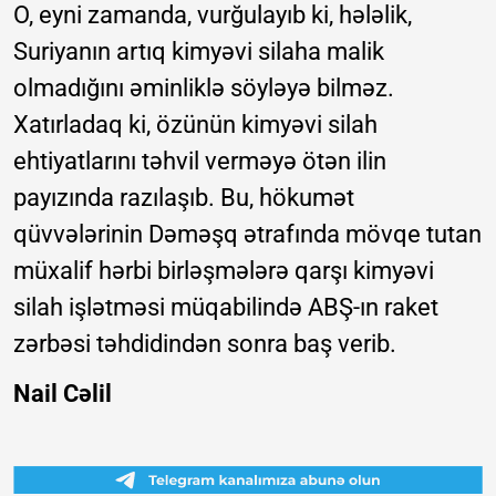
O, eyni zamanda, vurğulayıb ki, hələlik,
Suriyanın artıq kimyəvi silaha malik
olmadığını əminliklə söyləyə bilməz.
Xatırladaq ki, özünün kimyəvi silah
ehtiyatlarını təhvil verməyə ötən ilin
payızında razılaşıb. Bu, hökumət
qüvvələrinin Dəməşq ətrafında mövqe tutan
müxalif hərbi birləşmələrə qarşı kimyəvi
silah işlətməsi müqabilində ABŞ-ın raket
zərbəsi təhdidindən sonra baş verib.
Nail Cəlil