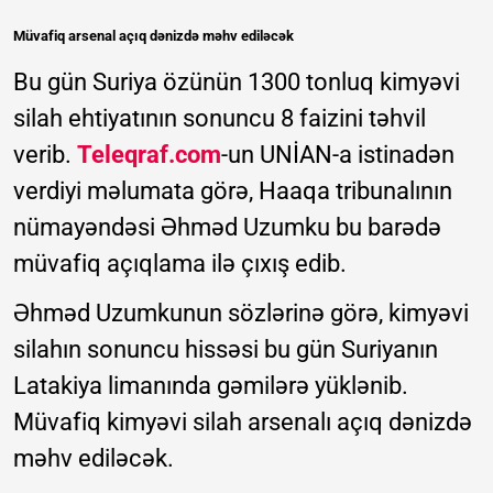
Müvafiq arsenal açıq dənizdə məhv ediləcək
Bu gün Suriya özünün 1300 tonluq kimyəvi
silah ehtiyatının sonuncu 8 faizini təhvil
verib.
Teleqraf.com
-un UNİAN-a istinadən
verdiyi məlumata görə, Haaqa tribunalının
nümayəndəsi Əhməd Uzumku bu barədə
müvafiq açıqlama ilə çıxış edib.
Əhməd Uzumkunun sözlərinə görə, kimyəvi
silahın sonuncu hissəsi bu gün Suriyanın
Latakiya limanında gəmilərə yüklənib.
Müvafiq kimyəvi silah arsenalı açıq dənizdə
məhv ediləcək.