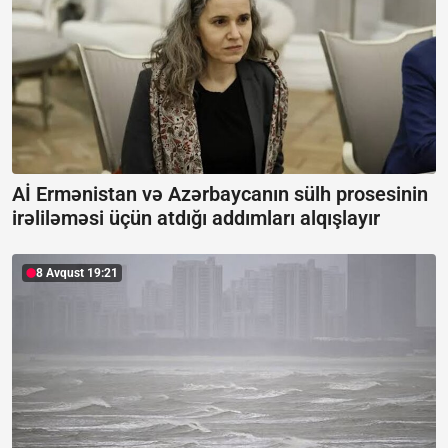
Aİ Ermənistan və Azərbaycanın sülh prosesinin
irəliləməsi üçün atdığı addımları alqışlayır
8 Avqust 19:21