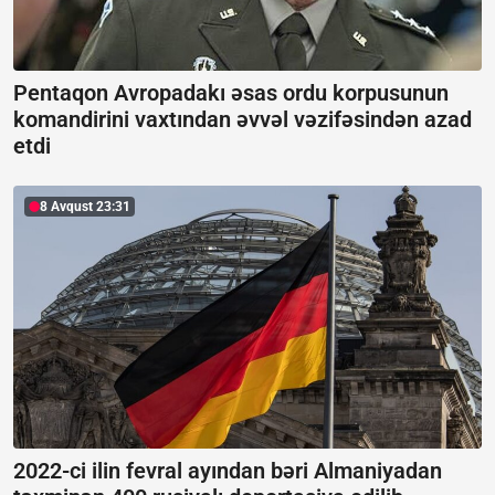
Pentaqon Avropadakı əsas ordu korpusunun
komandirini vaxtından əvvəl vəzifəsindən azad
etdi
8 Avqust 23:31
2022-ci ilin fevral ayından bəri Almaniyadan