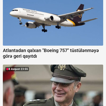
Atlantadan qalxan "Boeing 757" tüstülənməyə
görə geri qayıtdı
8 Avqust 23:55