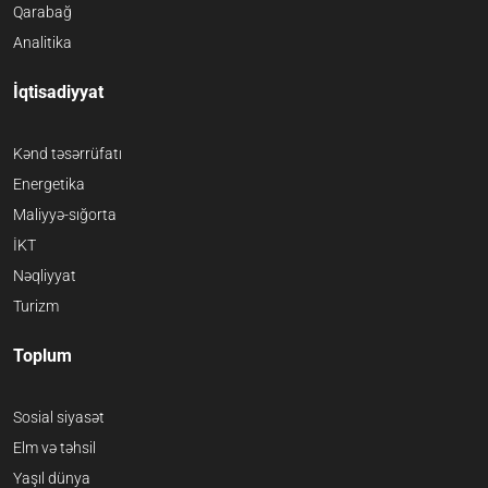
Qarabağ
Analitika
İqtisadiyyat
Kənd təsərrüfatı
Energetika
Maliyyə-sığorta
İKT
Nəqliyyat
Turizm
Toplum
Sosial siyasət
Elm və təhsil
Yaşıl dünya