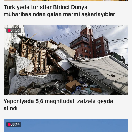
Türkiyədə turistlər Birinci Dünya
müharibəsindən qalan mərmi aşkarlayıblar
01:05
Yaponiyada 5,6 maqnitudalı zəlzələ qeydə
alındı
00:44