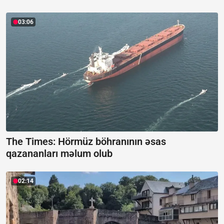
03:06
The Times: Hörmüz böhranının əsas
qazananları məlum olub
02:14