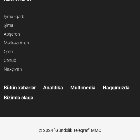
Şimal-qərb
Şimal
Abşeron
Mərkəzi Aran
Qərb
Cənub
Naxçıvan
Bütün xəbərlər
Analitika
Multimedia
Haqqımızda
Bizimlə əlaqə
© 2024 "Gündəlik Teleqraf" MMC