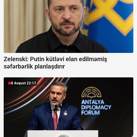
Zelenski: Putin kütləvi elan edilməmiş
səfərbərlik planlaşdırır
8 Avqust 22:17