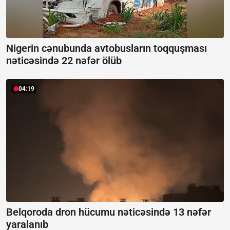
Nigerin cənubunda avtobusların toqquşması
nəticəsində 22 nəfər ölüb
04:19
Belqoroda dron hücumu nəticəsində 13 nəfər
yaralanıb