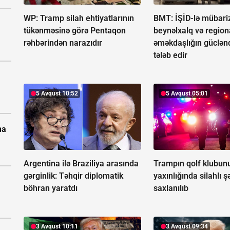
WP: Tramp silah ehtiyatlarının
BMT: İŞİD-lə mübari
tükənməsinə görə Pentaqon
beynəlxalq və region
rəhbərindən narazıdır
əməkdaşlığın güclənd
tələb edir
5 Avqust 10:52
5 Avqust 05:01
na
Argentina ilə Braziliya arasında
Trampın qolf klubun
gərginlik:
Təhqir diplomatik
yaxınlığında silahlı ş
böhran yaratdı
saxlanılıb
3 Avqust 10:11
3 Avqust 09:34