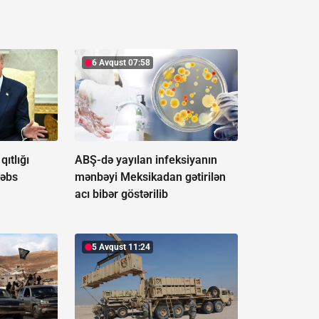
6 Avqust 07:58
ıtlığı
ABŞ-də yayılan infeksiyanın
həbs
mənbəyi Meksikadan gətirilən
acı bibər göstərilib
5 Avqust 11:24