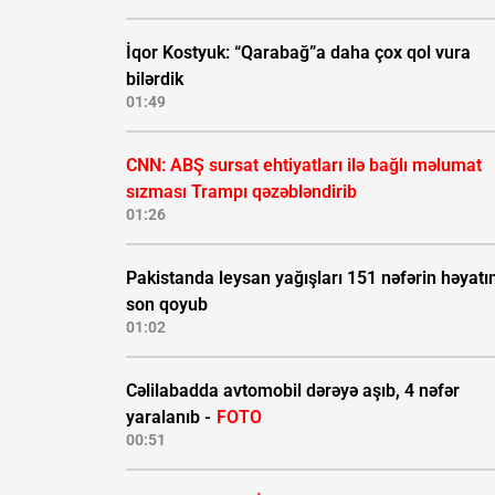
İqor Kostyuk: “Qarabağ”a daha çox qol vura
bilərdik
01:49
CNN: ABŞ sursat ehtiyatları ilə bağlı məlumat
sızması Trampı qəzəbləndirib
01:26
Pakistanda leysan yağışları 151 nəfərin həyatı
son qoyub
01:02
Cəlilabadda avtomobil dərəyə aşıb, 4 nəfər
yaralanıb -
FOTO
00:51