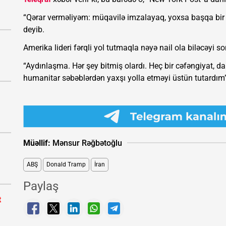
“Qərar verməliyəm: müqavilə imzalayaq, yoxsa başqa bir 
deyib.
Amerika lideri fərqli yol tutmaqla nəyə nail ola biləcəyi 
“Aydınlaşma. Hər şey bitmiş olardı. Heç bir cəfəngiyat, 
humanitar səbəblərdən yaxşı yolla etməyi üstün tutardım”
Müəllif:
Mənsur Rəğbətoğlu
ABŞ
Donald Tramp
İran
Paylaş
t