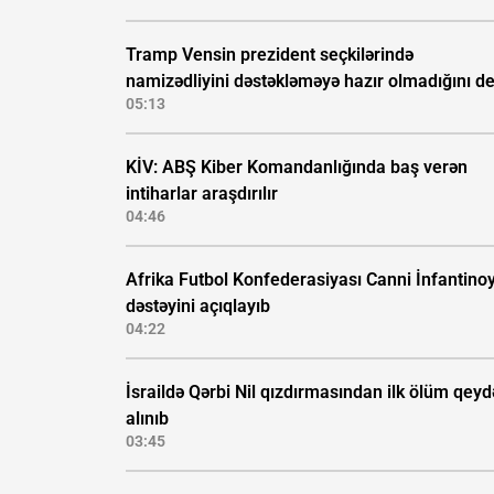
Tramp Vensin prezident seçkilərində
namizədliyini dəstəkləməyə hazır olmadığını d
05:13
KİV: ABŞ Kiber Komandanlığında baş verən
intiharlar araşdırılır
04:46
Afrika Futbol Konfederasiyası Canni İnfantino
dəstəyini açıqlayıb
04:22
İsraildə Qərbi Nil qızdırmasından ilk ölüm qeyd
alınıb
03:45