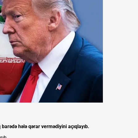
arədə hələ qərar vermədiyini açıqlayıb.
şıb.