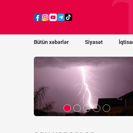
ildırım
vurması
nəticəsində
ölənlərin
sayı 20-yə
çatıb
Bütün xəbərlər
Siyasət
İqtisa