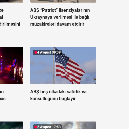
zə
ABŞ “Patriot” lisenziyalarının
al
Ukraynaya verilməsi ilə bağlı
irilməsini
müzakirələri davam etdirir
4 Avqust 09:39
un
ABŞ beş ölkədəki səfirlik və
əxs
konsulluğunu bağlayır
2 Avqust 17:53