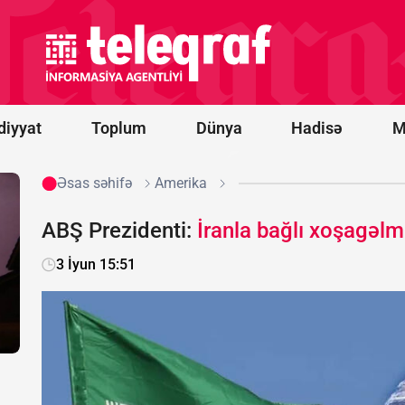
idxalına
15 faizlik
gömrük
rüsumu
tətbiq
edib
diyyat
Toplum
Dünya
Hadisə
M
Əsas səhifə
Amerika
ABŞ Prezidenti:
İranla bağlı xoşagəlm
3 İyun 15:51