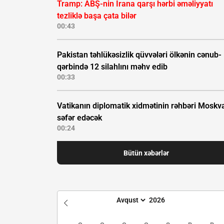
Tramp: ABŞ-nin İrana qarşı hərbi əməliyyatı
tezliklə başa çata bilər
00:43
Pakistan təhlükəsizlik qüvvələri ölkənin cənub-
qərbində 12 silahlını məhv edib
00:33
Vatikanın diplomatik xidmətinin rəhbəri Moskv
səfər edəcək
00:24
Bütün xəbərlər