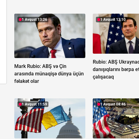
1 Avqust 13:26
1 Avqust 13:10
Rubio: ABŞ Ukrayna
Mark Rubio: ABŞ və Çin
danışıqlarını bərpa 
arasında münaqişə dünya üçün
çalışacaq
fəlakət olar
1 Avqust 11:59
1 Avqust 08:46