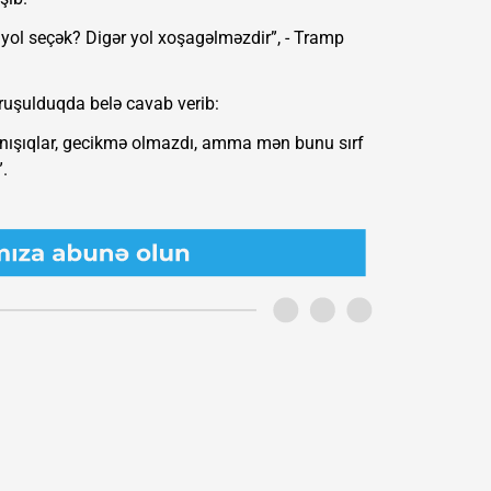
yol seçək? Digər yol xoşagəlməzdir”, - Tramp
soruşulduqda belə cavab verib:
danışıqlar, gecikmə olmazdı, amma mən bunu sırf
.