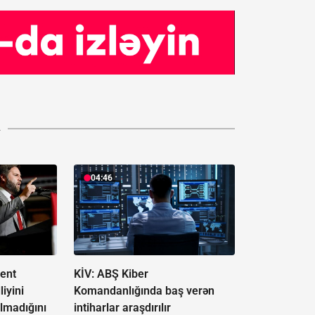
A
04:46
ent
KİV: ABŞ Kiber
iyini
Komandanlığında baş verən
lmadığını
intiharlar araşdırılır