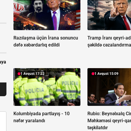
Razılaşma üçün İrana sonuncu
Tramp İranı qeyri-adi
dəfə xəbərdarlıq edildi
şəkildə cəzalandırma
aya
1 Avqust 17:22
1 Avqust 15:09
Kolumbiyada partlayış -
10
Rubio: Beynəlxalq Ci
nəfər yaralandı
Məhkəməsi qeyri-qa
təşkilatdır