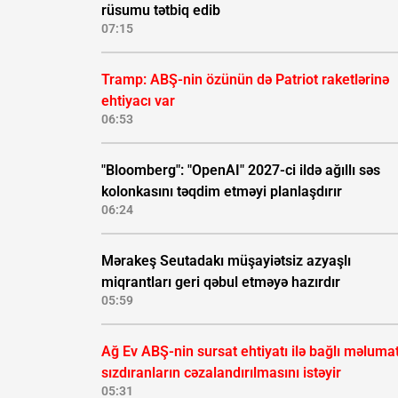
rüsumu tətbiq edib
07:15
Tramp: ABŞ-nin özünün də Patriot raketlərinə
ehtiyacı var
06:53
"Bloomberg": "OpenAI" 2027-ci ildə ağıllı səs
kolonkasını təqdim etməyi planlaşdırır
06:24
Mərakeş Seutadakı müşayiətsiz azyaşlı
miqrantları geri qəbul etməyə hazırdır
05:59
Ağ Ev ABŞ-nin sursat ehtiyatı ilə bağlı məluma
sızdıranların cəzalandırılmasını istəyir
05:31