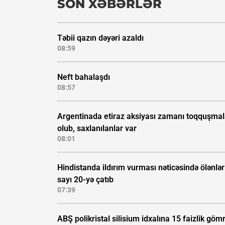
SON XƏBƏRLƏR
Təbii qazın dəyəri azaldı
08:59
Neft bahalaşdı
08:57
Argentinada etiraz aksiyası zamanı toqquşmal
olub, saxlanılanlar var
08:01
Hindistanda ildırım vurması nəticəsində ölənlər
sayı 20-yə çatıb
07:39
ABŞ polikristal silisium idxalına 15 faizlik göm