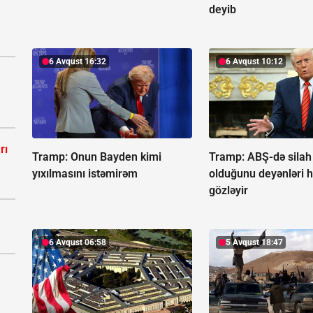
deyib
6 Avqust 16:32
6 Avqust 10:12
rı
Tramp:
Onun Bayden kimi
Tramp: ABŞ-də silah q
yıxılmasını istəmirəm
olduğunu deyənləri 
gözləyir
6 Avqust 06:58
5 Avqust 18:47