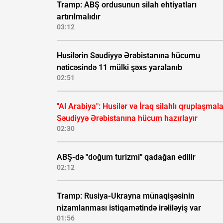
Tramp: ABŞ ordusunun silah ehtiyatları
artırılmalıdır
03:12
Husilərin Səudiyyə Ərəbistanına hücumu
nəticəsində 11 mülki şəxs yaralanıb
02:51
"Al Arabiya": Husilər və İraq silahlı qruplaşmala
Səudiyyə Ərəbistanına hücum hazırlayır
02:30
ABŞ-də "doğum turizmi" qadağan edilir
02:12
Tramp: Rusiya-Ukrayna münaqişəsinin
nizamlanması istiqamətində irəliləyiş var
01:56