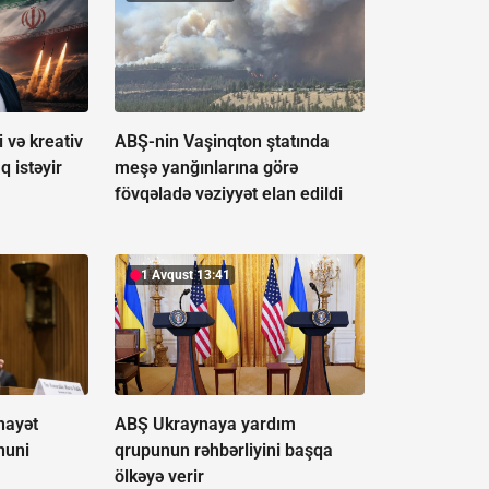
 və kreativ
ABŞ-nin Vaşinqton ştatında
q istəyir
meşə yanğınlarına görə
fövqəladə vəziyyət elan edildi
1 Avqust 13:41
nayət
ABŞ Ukraynaya yardım
nuni
qrupunun rəhbərliyini başqa
ölkəyə verir