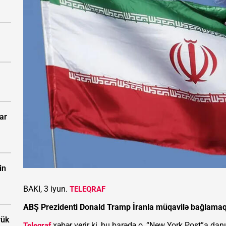
ar
in
BAKI, 3 iyun.
TELEQRAF
ABŞ Prezidenti Donald Tramp İranla müqavilə bağlamaq b
rük
xəbər verir ki, bu barədə o, “New York Post”a danı
Teleqraf