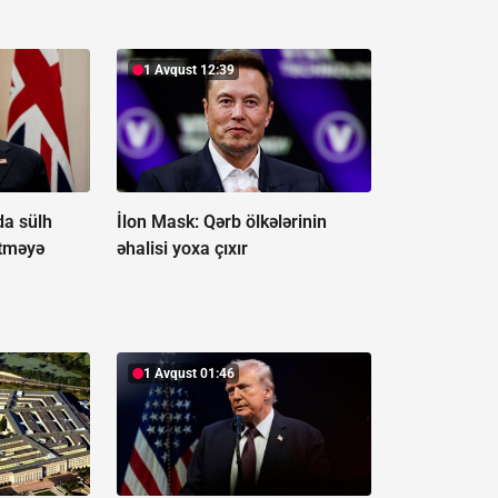
1 Avqust 12:39
da sülh
İlon Mask: Qərb ölkələrinin
etməyə
əhalisi yoxa çıxır
1 Avqust 01:46