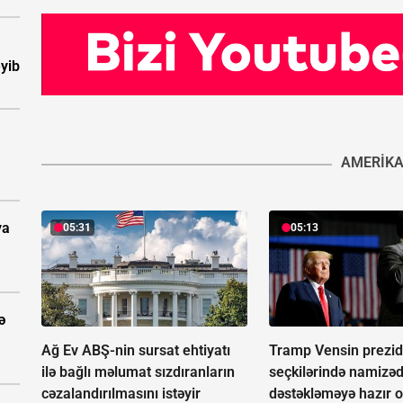
eyib
AMERIK
ya
05:31
05:13
ə
Ağ Ev ABŞ-nin sursat ehtiyatı
Tramp Vensin prezid
ilə bağlı məlumat sızdıranların
seçkilərində namizədl
cəzalandırılmasını istəyir
dəstəkləməyə hazır o