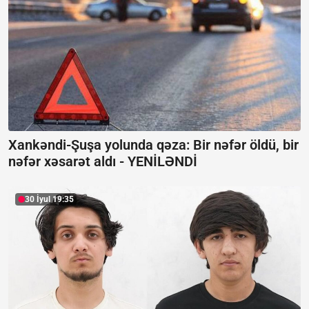
Xankəndi-Şuşa yolunda qəza: Bir nəfər öldü, bir
nəfər xəsarət aldı -
YENİLƏNDİ
30 İyul 19:35