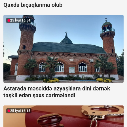
Qaxda bıçaqlanma olub
25 İyul 16:54
Astarada məsciddə azyaşlılara dini dərnək
təşkil edən şəxs cərimələndi
25 İyul 16:15