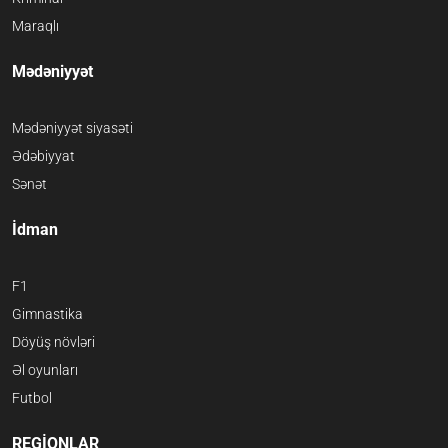
Maraqlı
Mədəniyyət
Mədəniyyət siyasəti
Ədəbiyyat
Sənət
İdman
F1
Gimnastika
Döyüş növləri
Əl oyunları
Futbol
REGİONLAR