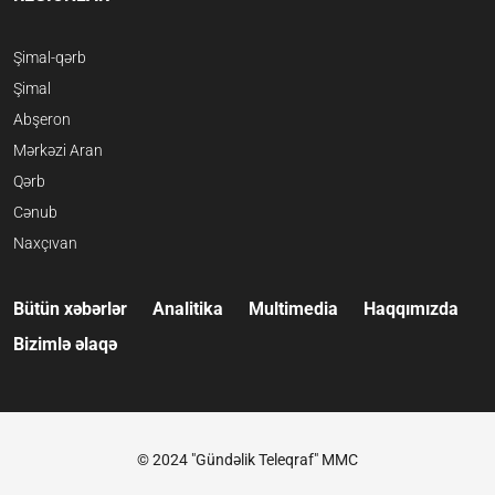
Şimal-qərb
Şimal
Abşeron
Mərkəzi Aran
Qərb
Cənub
Naxçıvan
Bütün xəbərlər
Analitika
Multimedia
Haqqımızda
Bizimlə əlaqə
© 2024 "Gündəlik Teleqraf" MMC