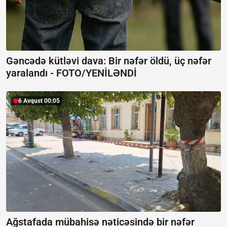
Gəncədə kütləvi dava: Bir nəfər öldü, üç nəfər
yaralandı -
FOTO/YENİLƏNDİ
6 Avqust 00:05
Ağstafada mübahisə nəticəsində bir nəfər