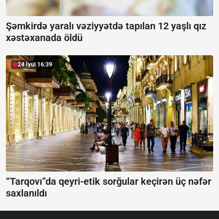
Şəmkirdə yaralı vəziyyətdə tapılan 12 yaşlı qız
xəstəxanada öldü
24 İyul 16:39
“Tarqovı”da qeyri-etik sorğular keçirən üç nəfər
saxlanıldı