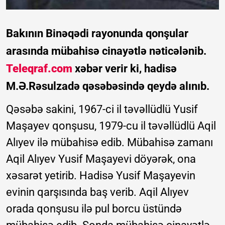
Bakının Binəqədi rayonunda qonşular
arasında mübahisə cinayətlə nəticələnib.
Teleqraf.com
xəbər verir ki, hadisə
M.Ə.Rəsulzadə qəsəbəsində qeydə alınıb.
Qəsəbə sakini, 1967-ci il təvəllüdlü Yusif
Maşayev qonşusu, 1979-cu il təvəllüdlü Aqil
Alıyev ilə mübahisə edib. Mübahisə zamanı
Aqil Alıyev Yusif Maşayevi döyərək, ona
xəsarət yetirib. Hadisə Yusif Maşayevin
evinin qarşısında baş verib. Aqil Alıyev
orada qonşusu ilə pul borcu üstündə