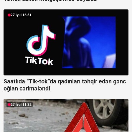
27 İyul 16:51
Saatlıda “Tik-tok”da qadınları təhqir edən gənc
oğlan cərimələndi
27 İyul 11:32