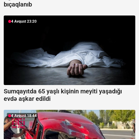
bıçaqlanıb
4 Avqust 23:20
Sumqayıtda 65 yaşlı kişinin meyiti yaşadığı
evdə aşkar edildi
4 Avqust 18:44