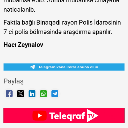
mübahisə edib. Sonda mübahisə cinayətlə
nəticələnib.
Faktla bağlı Binəqədi rayon Polis İdarəsinin
7-ci polis bölməsində araşdırma aparılır.
Hacı Zeynalov
Paylaş