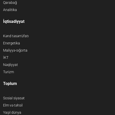
Qarabağ
Analitika
İqtisadiyyat
Kənd təsərrüfatı
Energetika
Maliyyə-sığorta
İKT
Nəqliyyat
Turizm
Toplum
Sosial siyasət
Elm və təhsil
Yaşıl dünya