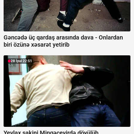
Gəncədə üç qardaş arasında dava -
Onlardan
biri özünə xəsarət yetirib
28 İyul 22:51
Yevlax sakini Mingəçevirdə döyülüb