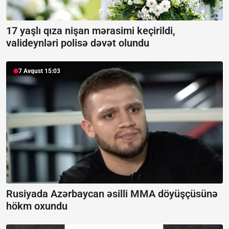
17 yaşlı qıza nişan mərasimi keçirildi,
valideynləri polisə dəvət olundu
7 Avqust 15:03
Rusiyada Azərbaycan əsilli MMA döyüşçüsünə
hökm oxundu