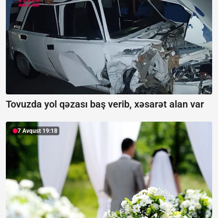
Tovuzda yol qəzası baş verib, xəsarət alan var
7 Avqust 19:18