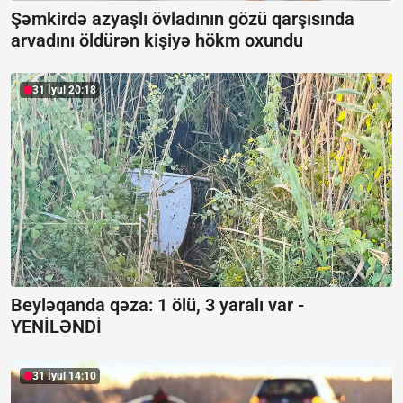
Şəmkirdə azyaşlı övladının gözü qarşısında
arvadını öldürən kişiyə hökm oxundu
31 İyul 20:18
Beyləqanda qəza:
1 ölü, 3 yaralı var -
YENİLƏNDİ
31 İyul 14:10