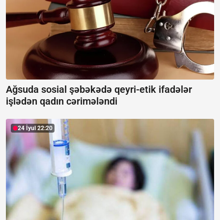
Ağsuda sosial şəbəkədə qeyri-etik ifadələr
işlədən qadın cərimələndi
24 İyul 22:20