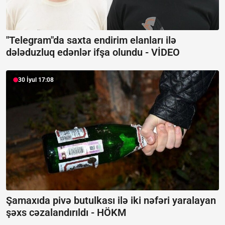
"Telegram"da saxta endirim elanları ilə
dələduzluq edənlər ifşa olundu -
VİDEO
30 İyul 17:08
Şamaxıda pivə butulkası ilə iki nəfəri yaralayan
şəxs cəzalandırıldı -
HÖKM