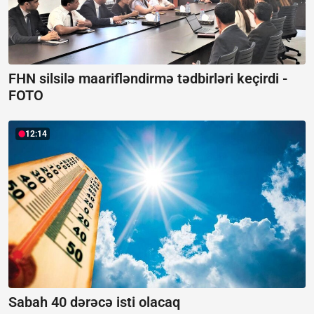
FHN silsilə maarifləndirmə tədbirləri keçirdi -
FOTO
12:14
Sabah 40 dərəcə isti olacaq