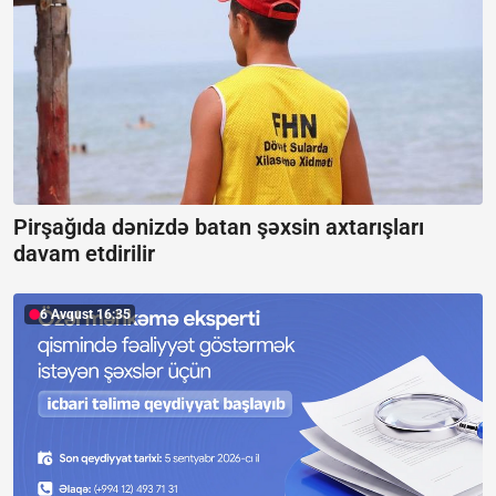
Pirşağıda dənizdə batan şəxsin axtarışları
davam etdirilir
6 Avqust 16:35