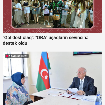
"Gəl dost olaq": "OBA" uşaqların sevincinə
dəstək oldu
7 Avqust 14:21