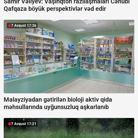
Samir Vəliyev: Vaşinqton razılaşmaları Cənubi
Qafqaza böyük perspektivlər vəd edir
7 Avqust 17:36
Malayziyadan gətirilən bioloji aktiv qida
məhsullarında uyğunsuzluq aşkarlanıb
7 Avqust 17:21