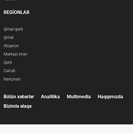
REGİONLAR
Şimal-qərb
Şimal
Abşeron
Mərkəzi Aran
Qərb
Cənub
Naxçıvan
Bütün xəbərlər
Analitika
Multimedia
Haqqımızda
Bizimlə əlaqə