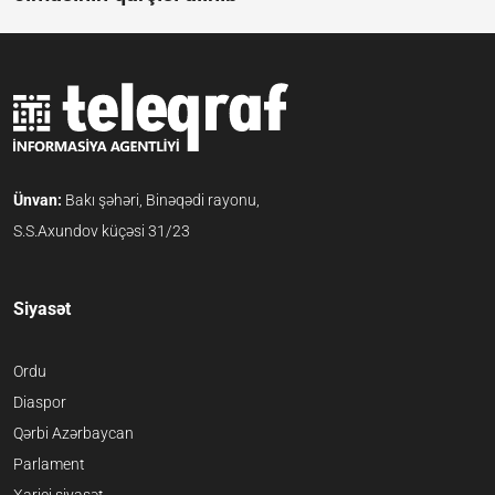
Ünvan:
Bakı şəhəri, Binəqədi rayonu,
S.S.Axundov küçəsi 31/23
Siyasət
Ordu
Diaspor
Qərbi Azərbaycan
Parlament