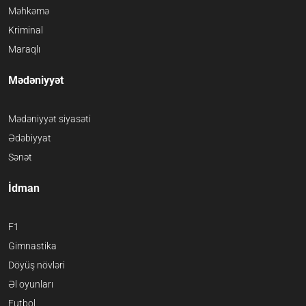
Məhkəmə
Kriminal
Maraqlı
Mədəniyyət
Mədəniyyət siyasəti
Ədəbiyyat
Sənət
İdman
F1
Gimnastika
Döyüş növləri
Əl oyunları
Futbol