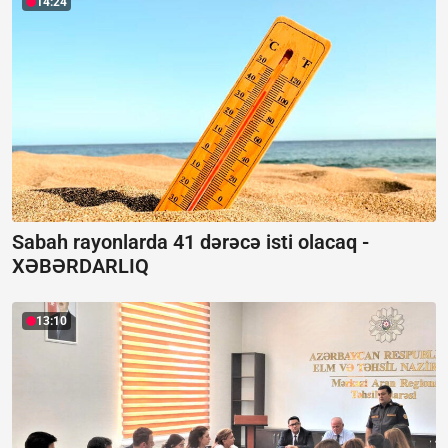
14:24
Sabah rayonlarda 41 dərəcə isti olacaq -
XƏBƏRDARLIQ
13:10