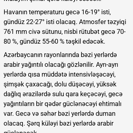
Havanın temperaturu gecə 16-19° isti,
gündüz 22-27° isti olacaq. Atmosfer təzyiqi
761 mm civə sütunu, nisbi rütubət gecə 70-
80 %, gündüz 55-60 % təşkil edəcək.
Azərbaycanın rayonlarında bəzi yerlərdə
arabir yağıntılı olacağı gözlənilir. Ayrı-ayrı
yerlərdə qısa müddətə intensivləşəcəyi,
şimşək çaxacağı, dolu düşəcəyi, yüksək
dağlıq ərazilərdə sulu qara keçəcəyi, gecə
yağıntıların bir qədər güclənəcəyi ehtimalı
var. Gecə və səhər bəzi yerlərdə duman
olacaq. Şərq küləyi bəzi yerlərdə arabir