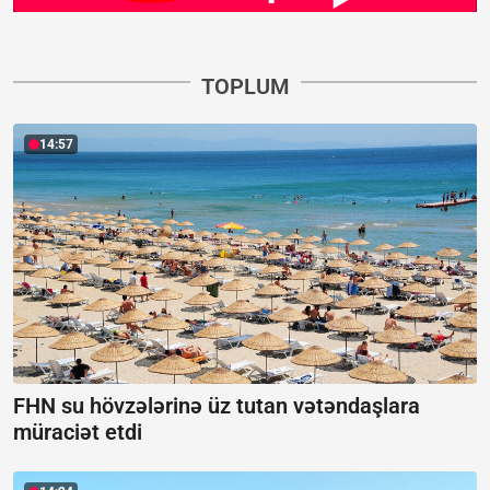
TOPLUM
14:57
FHN su hövzələrinə üz tutan vətəndaşlara
müraciət etdi