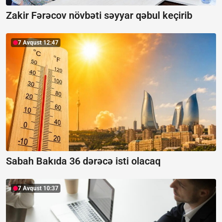
Zakir Fərəcov növbəti səyyar qəbul keçirib
7 Avqust 12:47
Sabah Bakıda 36 dərəcə isti olacaq
7 Avqust 10:37