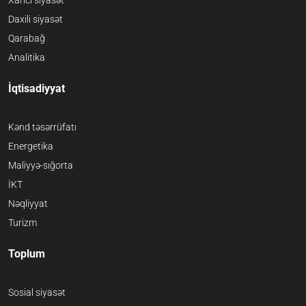
Xarici siyasət
Daxili siyasət
Qarabağ
Analitika
İqtisadiyyat
Kənd təsərrüfatı
Energetika
Maliyyə-sığorta
İKT
Nəqliyyat
Turizm
Toplum
Sosial siyasət