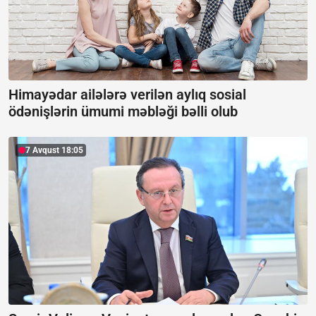
Himayədar ailələrə verilən aylıq sosial
ödənişlərin ümumi məbləği bəlli olub
7 Avqust 18:05