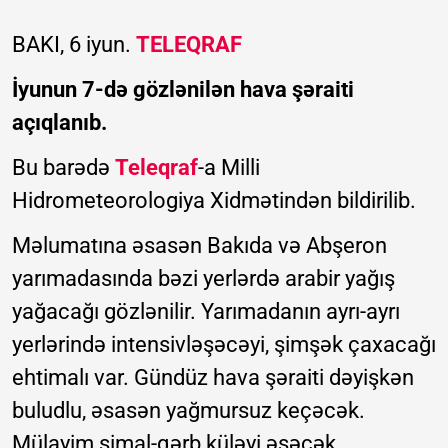
BAKI, 6 iyun.
TELEQRAF
İyunun 7-də gözlənilən hava şəraiti
açıqlanıb.
Bu barədə
Teleqraf
-a Milli
Hidrometeorologiya Xidmətindən bildirilib.
Məlumatına əsasən Bakıda və Abşeron
yarımadasında bəzi yerlərdə arabir yağış
yağacağı gözlənilir. Yarımadanın ayrı-ayrı
yerlərində intensivləşəcəyi, şimşək çaxacağı
ehtimalı var. Gündüz hava şəraiti dəyişkən
buludlu, əsasən yağmursuz keçəcək.
Mülayim şimal-qərb küləyi əsəcək.