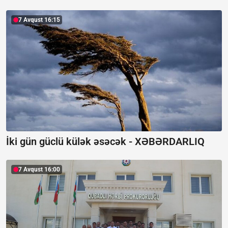
7 Avqust 16:15
İki gün güclü külək əsəcək -
XƏBƏRDARLIQ
7 Avqust 16:00