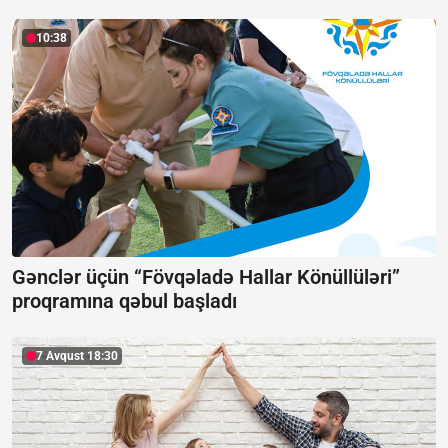
10:38
Gənclər üçün “Fövqəladə Hallar Könüllüləri”
proqramına qəbul başladı
7 Avqust 18:30