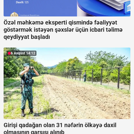
Özəl məhkəmə eksperti qismində fəaliyyət
göstərmək istəyən şəxslər üçün icbari təlimə
qeydiyyat başladı
6 Avqust 14:12
Girişi qadağan olan 31 nəfərin ölkəyə daxil
olmasının qarşısı alınıb