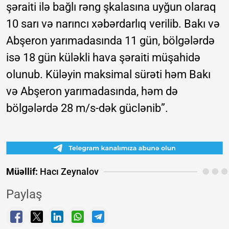
şəraiti ilə bağlı rəng şkalasına uyğun olaraq
10 sarı və narıncı xəbərdarlıq verilib. Bakı və
Abşeron yarımadasında 11 gün, bölgələrdə
isə 18 gün küləkli hava şəraiti müşahidə
olunub. Küləyin maksimal sürəti həm Bakı
və Abşeron yarımadasında, həm də
bölgələrdə 28 m/s-dək güclənib”.
Müəllif:
Hacı Zeynalov
Paylaş