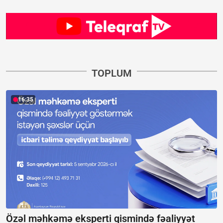
TOPLUM
16:35
Özəl məhkəmə eksperti qismində fəaliyyət