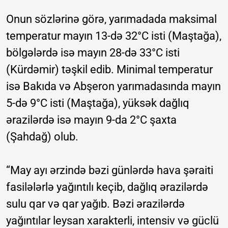
Onun sözlərinə görə, yarımadada maksimal
temperatur mayın 13-də 32°C isti (Maştağa),
bölgələrdə isə mayın 28-də 33°C isti
(Kürdəmir) təşkil edib. Minimal temperatur
isə Bakıda və Abşeron yarımadasında mayın
5-də 9°C isti (Maştağa), yüksək dağlıq
ərazilərdə isə mayın 9-da 2°C şaxta
(Şahdağ) olub.
“May ayı ərzində bəzi günlərdə hava şəraiti
fasilələrlə yağıntılı keçib, dağlıq ərazilərdə
sulu qar və qar yağıb. Bəzi ərazilərdə
yağıntılar leysan xarakterli, intensiv və güclü