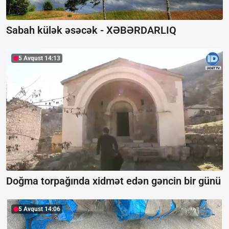
Sabah külək əsəcək -
XƏBƏRDARLIQ
5 Avqust 14:13
Doğma torpağında xidmət edən gəncin bir günü
5 Avqust 14:06