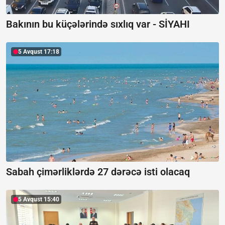
Bakının bu küçələrində sıxlıq var -
SİYAHI
5 Avqust 17:18
Sabah çimərliklərdə 27 dərəcə isti olacaq
5 Avqust 15:40