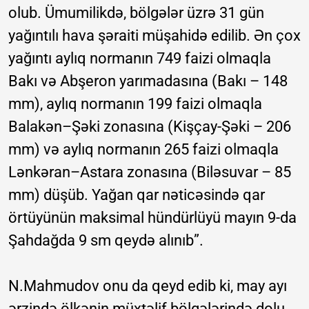
olub. Ümumilikdə, bölgələr üzrə 31 gün
yağıntılı hava şəraiti müşahidə edilib. Ən çox
yağıntı aylıq normanın 749 faizi olmaqla
Bakı və Abşeron yarımadasına (Bakı – 148
mm), aylıq normanın 199 faizi olmaqla
Balakən–Şəki zonasına (Kişçay-Şəki – 206
mm) və aylıq normanın 265 faizi olmaqla
Lənkəran–Astara zonasına (Biləsuvar – 85
mm) düşüb. Yağan qar nəticəsində qar
örtüyünün maksimal hündürlüyü mayın 9-da
Şahdağda 9 sm qeydə alınıb”.
N.Mahmudov onu da qeyd edib ki, may ayı
ərzində ölkənin müxtəlif bölgələrində dolu