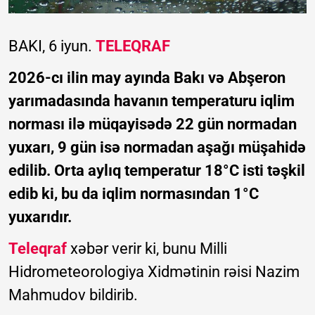
BAKI, 6 iyun.
TELEQRAF
2026-cı ilin may ayında Bakı və Abşeron
yarımadasında havanın temperaturu iqlim
norması ilə müqayisədə 22 gün normadan
yuxarı, 9 gün isə normadan aşağı müşahidə
edilib. Orta aylıq temperatur 18°C isti təşkil
edib ki, bu da iqlim normasından 1°C
yuxarıdır.
Teleqraf
xəbər verir ki, bunu Milli
Hidrometeorologiya Xidmətinin rəisi Nazim
Mahmudov bildirib.