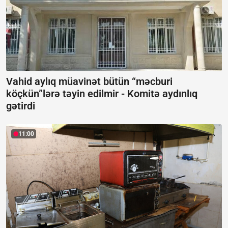
Vahid aylıq müavinət bütün “məcburi
köçkün”lərə təyin edilmir -
Komitə aydınlıq
gətirdi
11:00