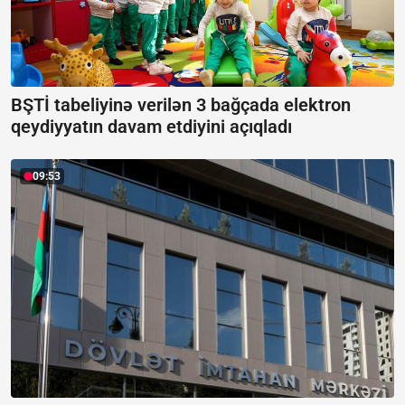
BŞTİ tabeliyinə verilən 3 bağçada elektron
qeydiyyatın davam etdiyini açıqladı
09:53