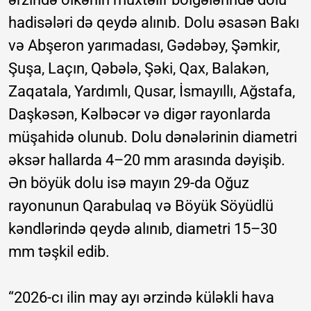
hadisələri də qeydə alınıb. Dolu əsasən Bakı
və Abşeron yarımadası, Gədəbəy, Şəmkir,
Şuşa, Laçın, Qəbələ, Şəki, Qax, Balakən,
Zaqatala, Yardımlı, Qusar, İsmayıllı, Ağstafa,
Daşkəsən, Kəlbəcər və digər rayonlarda
müşahidə olunub. Dolu dənələrinin diametri
əksər hallarda 4–20 mm arasında dəyişib.
Ən böyük dolu isə mayın 29-da Oğuz
rayonunun Qarabulaq və Böyük Söyüdlü
kəndlərində qeydə alınıb, diametri 15–30
mm təşkil edib.
“2026-cı ilin may ayı ərzində küləkli hava