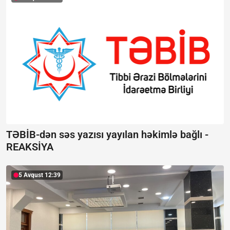
TƏBİB-dən səs yazısı yayılan həkimlə bağlı -
REAKSİYA
5 Avqust 12:39