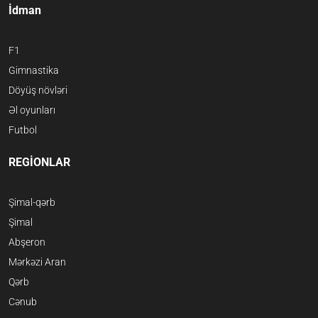
İdman
F1
Gimnastika
Döyüş növləri
Əl oyunları
Futbol
REGİONLAR
Şimal-qərb
Şimal
Abşeron
Mərkəzi Aran
Qərb
Cənub