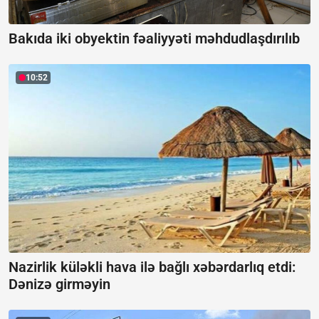
Bakıda iki obyektin fəaliyyəti məhdudlaşdırılıb
10:52
Nazirlik küləkli hava ilə bağlı xəbərdarlıq etdi:
Dənizə girməyin