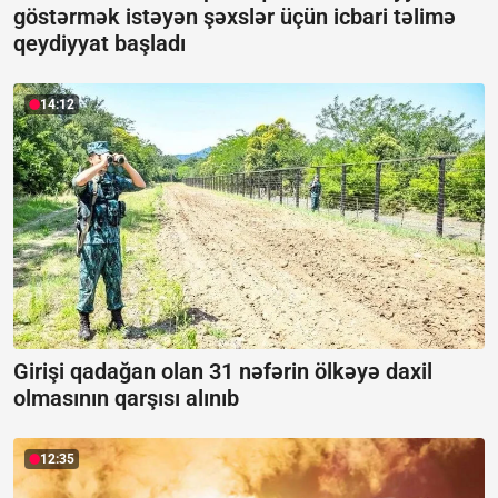
göstərmək istəyən şəxslər üçün icbari təlimə
qeydiyyat başladı
14:12
Girişi qadağan olan 31 nəfərin ölkəyə daxil
olmasının qarşısı alınıb
12:35