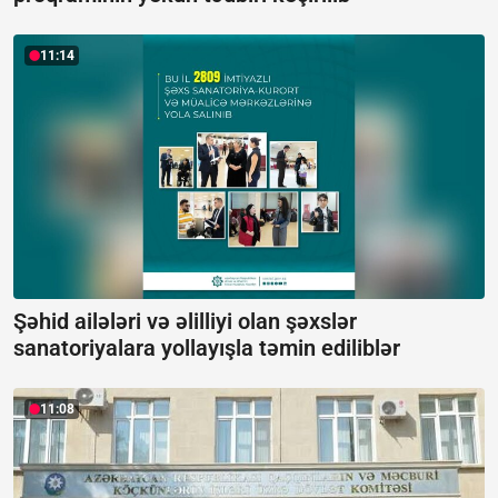
11:14
Şəhid ailələri və əlilliyi olan şəxslər
sanatoriyalara yollayışla təmin ediliblər
11:08