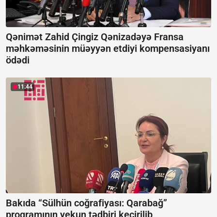
Qənimət Zahid Çingiz Qənizadəyə Fransa
məhkəməsinin müəyyən etdiyi kompensasiyanı
ödədi
11:44
Bakıda “Sülhün coğrafiyası: Qarabağ”
proqramının yekun tədbiri keçirilib