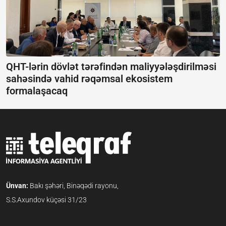
QHT-lərin dövlət tərəfindən maliyyələşdirilməsi
sahəsində vahid rəqəmsal ekosistem
formalaşacaq
Ünvan:
Bakı şəhəri, Binəqədi rayonu,
S.S.Axundov küçəsi 31/23