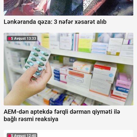
Lənkəranda qəza: 3 nəfər xəsarət alıb
5 Avqust 13:33
AEM-dən aptekdə fərqli dərman qiyməti ilə
bağlı rəsmi reaksiya
5 Avqust 12:40