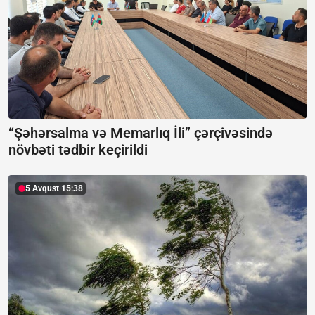
“Şəhərsalma və Memarlıq İli” çərçivəsində
növbəti tədbir keçirildi
5 Avqust 15:38