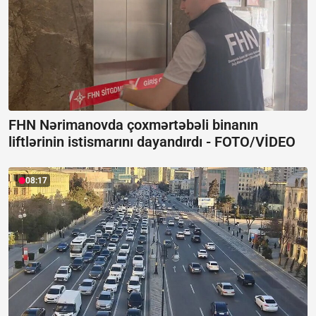
FHN Nərimanovda çoxmərtəbəli binanın
liftlərinin istismarını dayandırdı -
FOTO/VİDEO
08:17