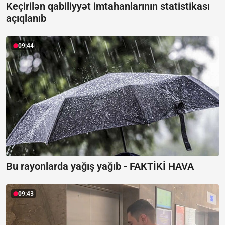
Keçirilən qabiliyyət imtahanlarının statistikası
açıqlanıb
09:44
Bu rayonlarda yağış yağıb -
FAKTİKİ HAVA
09:43