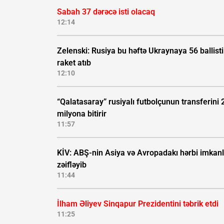
Sabah 37 dərəcə isti olacaq
12:14
Zelenski: Rusiya bu həftə Ukraynaya 56 ballisti
raket atıb
12:10
“Qalatasaray” rusiyalı futbolçunun transferini 
milyona bitirir
11:57
KİV: ABŞ-nin Asiya və Avropadakı hərbi imkanl
zəifləyib
11:44
İlham Əliyev Sinqapur Prezidentini təbrik etdi
11:25