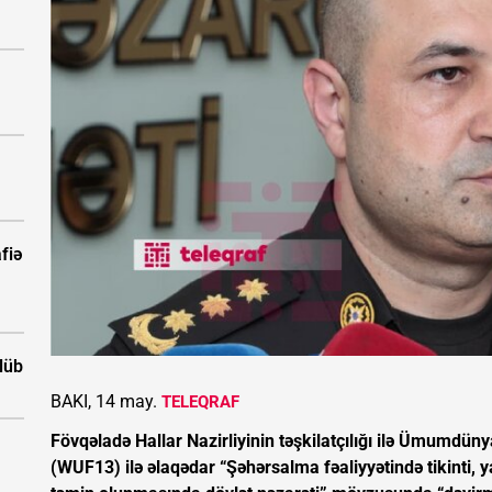
fiə
ölüb
BAKI, 14 may.
TELEQRAF
Fövqəladə Hallar Nazirliyinin təşkilatçılığı ilə Ümumd
(WUF13) ilə əlaqədar “Şəhərsalma fəaliyyətində tikinti, ya