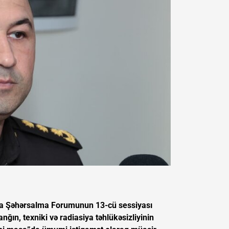
ünya Şəhərsalma Forumunun 13-cü sessiyası
nğın, texniki və radiasiya təhlükəsizliyinin