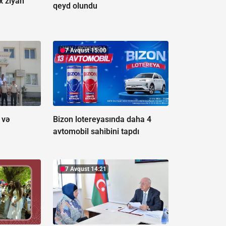
x ziyan
qeyd olundu
7 Avqust 15:00
 və
Bizon lotereyasında daha 4
avtomobil sahibini tapdı
7 Avqust 14:21