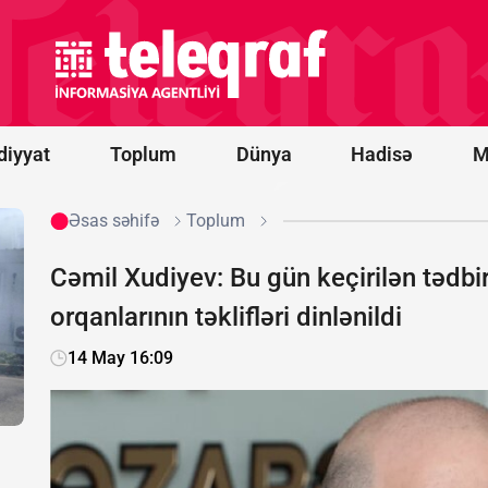
prosesi
artıq
praktiki
nəticələr
mərhələsinə
keçib -
RƏY
diyyat
Toplum
Dünya
Hadisə
M
Əsas səhifə
Toplum
Cəmil Xudiyev: Bu gün keçirilən tədbi
orqanlarının təklifləri dinlənildi
14 May 16:09