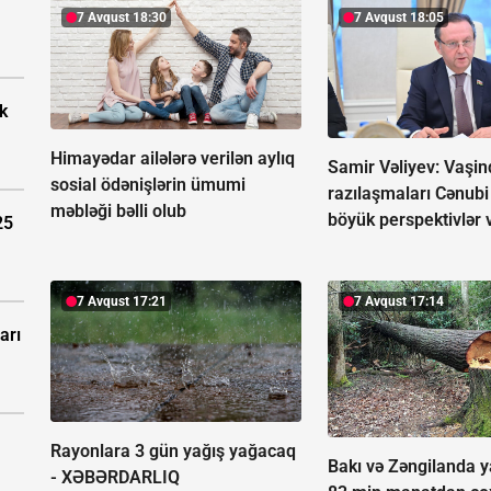
7 Avqust 18:30
7 Avqust 18:05
k
Himayədar ailələrə verilən aylıq
Samir Vəliyev: Vaşin
sosial ödənişlərin ümumi
razılaşmaları Cənub
məbləği bəlli olub
böyük perspektivlər 
25
7 Avqust 17:21
7 Avqust 17:14
arı
Rayonlara 3 gün yağış yağacaq
Bakı və Zəngilanda ya
-
XƏBƏRDARLIQ