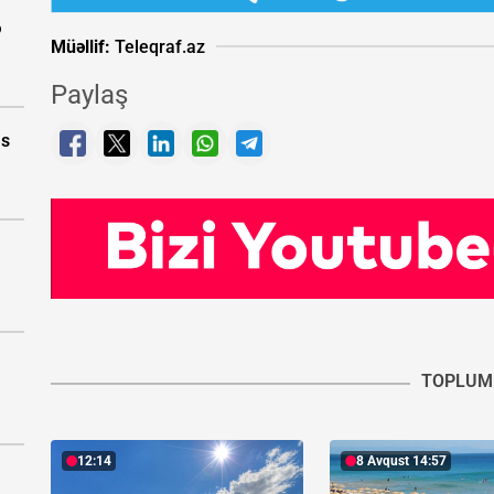
ə
Müəllif:
Teleqraf.az
Paylaş
as
TOPLUM
12:14
8 Avqust 14:57