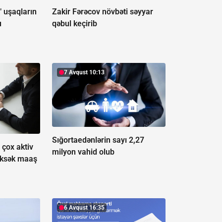
" uşaqların
Zakir Fərəcov növbəti səyyar
u
qəbul keçirib
7 Avqust 10:13
Sığortaedənlərin sayı 2,27
çox aktiv
milyon vahid olub
üksək maaş
6 Avqust 16:35