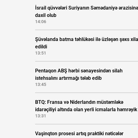
İsrail qüvvələri Suriyanın Səmədaniyə ərazisin
daxil olub
14:06
Şüvəlanda batma təhlükəsi ilə üzləşən şəxs xil
edildi
13:51
Pentaqon ABŞ hərbi sənayesindən silah
istehsalını artırmağı tələb edib
13:45
BTQ: Fransa və Niderlandın müstəmləkə
idarəçiliyi altında olan yerli icmalarla həmrəyik
13:31
Vaşinqton prosesi artıq praktiki nəticələr