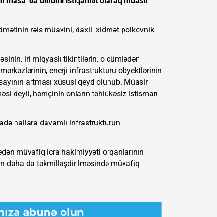
mi masa”da ümumi istiqamət olaraq müasir
dmətinin rəis müavini, daxili xidmət polkovniki
inin, iri miqyaslı tikintilərin, o cümlədən
 mərkəzlərinin, enerji infrastrukturu obyektlərinin
 sayının artması xüsusi qeyd olunub. Müasir
əsi deyil, həmçinin onların təhlükəsiz istismarı
ladə hallara davamlı infrastrukturun
edən müvafiq icra hakimiyyəti orqanlarının
ətin daha da təkmilləşdirilməsində müvafiq