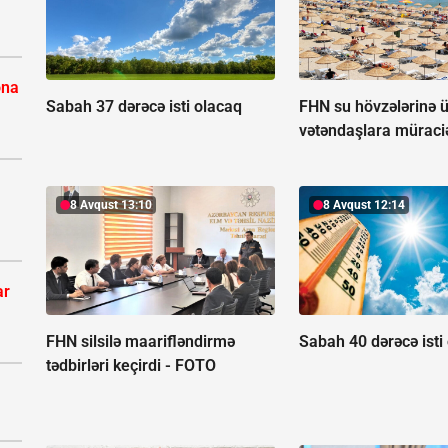
ona
Sabah 37 dərəcə isti olacaq
FHN su hövzələrinə ü
vətəndaşlara müraciə
8 Avqust 13:10
8 Avqust 12:14
ar
FHN silsilə maarifləndirmə
Sabah 40 dərəcə isti
tədbirləri keçirdi -
FOTO