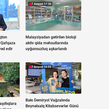
7 Avqust 17:36
qton
Malayziyadan gətirilən bioloji
i Qafqaza
aktiv qida məhsullarında
vəd edir
uyğunsuzluq aşkarlanıb
7 Avqust 16:55
Bakı Dəmiryol Vağzalında
şıllıqlara
Beynəlxalq Kitabsevərlər Günü