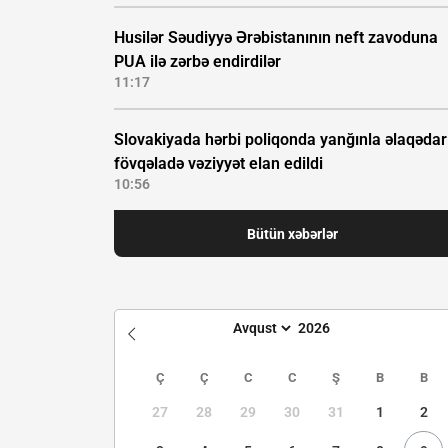
Husilər Səudiyyə Ərəbistanının neft zavoduna
PUA ilə zərbə endirdilər
11:17
Slovakiyada hərbi poliqonda yanğınla əlaqədar
fövqəladə vəziyyət elan edildi
10:56
Bütün xəbərlər
Ç
Ç
C
C
Ş
B
B
27
28
29
30
31
1
2