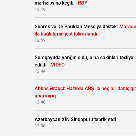
mərhələsinə keçib -
RƏY
13:16
Suares və De Pauldan Messiyə dəstək:
Marad
ilə bağlı tarixi jest təkrarlandı
12:59
Sumqayıtda yanğın oldu, bina sakinləri təxliyə
edildi -
VİDEO
12:44
Abbas Əraqçi: Hazırda ABŞ ilə heç bir danışıql
aparmırıq
12:40
Azərbaycan XİN Sinqapuru təbrik etdi
12:30