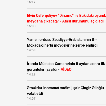
15:17
Elvin Cəfərquliyev “Dinamo” ilə Bakıdakı oyund
meydana çıxacaq? -
Atası durumunu açıqladı
15:00
Yəmən ordusu Səudiyyə Ərəbistanının Əl-
Moxadakı hərbi mövqələrinə zərbə endirdi
14:53
İranda Müctəba Xameneinin 5 aydan sonra ilk
görüntüləri yayıldı -
VİDEO
14:28
Əməkdar incəsənət xadimi, şair Çingiz Əlioğlu
vəfat etdi
14:07