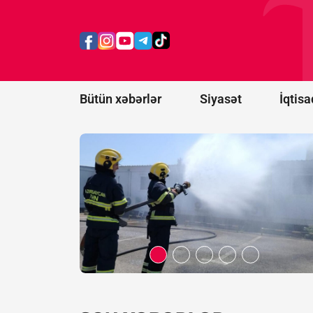
Xətai
rayonunda
yanğın
başlayıb
Bütün xəbərlər
Siyasət
İqtisa