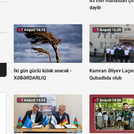
83 min manatdan ço
dəyib
7 Avqust 16:15
7 Avqust 16:00
İki gün güclü külək əsəcək -
Kamran Əliyev Laçın
XƏBƏRDARLIQ
Qubadlıda olub
7 Avqust 14:54
7 Avqust 14:30