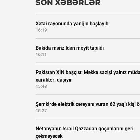
SON XƏBƏRLƏR
Xətai rayonunda yanğın başlayıb
16:19
Bakıda mənzildən meyit tapıldı
16:11
Pakistan XİN başçısı: Məkkə sazişi yalnız müda
xarakteri daşıyır
15:48
Şəmkirdə elektrik cərəyanı vuran 62 yaşlı kişi 
15:27
Netanyahu: İsrail Qəzzadan qoşunlarını geri
çəkməyəcək