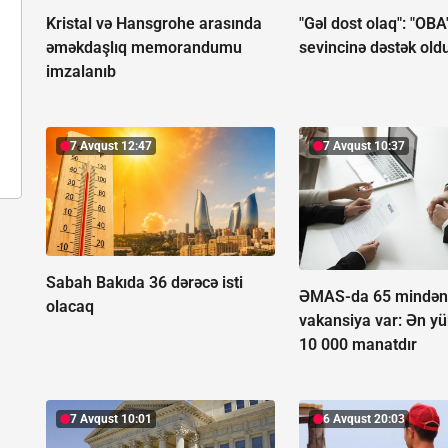
Kristal və Hansgrohe arasında
"Gəl dost olaq": "OBA
əməkdaşlıq memorandumu
sevincinə dəstək old
imzalanıb
7 Avqust 12:47
7 Avqust 10:37
Sabah Bakıda 36 dərəcə isti
ƏMAS-da 65 mindən 
olacaq
vakansiya var:
Ən y
10 000 manatdır
7 Avqust 10:01
6 Avqust 20:03