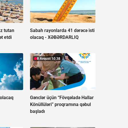
z tutan
Sabah rayonlarda 41 dərəcə isti
t etdi
olacaq -
XƏBƏRDARLIQ
8 Avqust 10:38
 olacaq
Gənclər üçün “Fövqəladə Hallar
Könüllüləri” proqramına qəbul
başladı