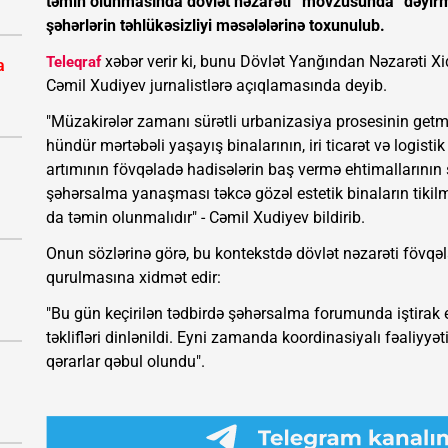
təmin olunmasında dövlət nəzarəti” mövzusunda “dəyir
şəhərlərin təhlükəsizliyi məsələlərinə toxunulub.
xəbər verir ki, bunu Dövlət Yanğından Nəzarəti Xi
Teleqraf
a
Cəmil Xudiyev jurnalistlərə açıqlamasında deyib.
"Müzakirələr zamanı sürətli urbanizasiya prosesinin getməs
hündür mərtəbəli yaşayış binalarının, iri ticarət və logistik
artımının fövqəladə hadisələrin baş vermə ehtimallarının
şəhərsalma yanaşması təkcə gözəl estetik binaların tikilm
da təmin olunmalıdır" - Cəmil Xudiyev bildirib.
Onun sözlərinə görə, bu kontekstdə dövlət nəzarəti fövqə
qurulmasına xidmət edir:
"Bu gün keçirilən tədbirdə şəhərsalma forumunda iştirak 
təklifləri dinlənildi. Eyni zamanda koordinasiyalı fəaliyy
qərarlar qəbul olundu".